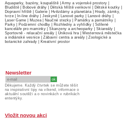
Aquaparky, bazény, koupaliště
|
Army a vojenské prostory
|
Bludiště
|
Bobové dráhy
|
Dětská hřiště venkovní
|
Dětské koutky
|
Dopravní hřiště
|
Galerie
|
Hvězdárny a planetária
|
Hrady, zámky,
tvrze
|
In-line dráhy
|
Jeskyně
|
Lanové parky
|
Lanové dráhy
|
Laser Game
|
Muzea
|
Naučné stezky
|
Památky a památníky
|
Parky
|
Podzemní chodby
|
Rozhledny a vyhlídky
|
Sdílené
kanceláře pro maminky
|
Skanzeny a archeoparky
|
Skiareály
|
Sportovně - relaxační areály
|
Úniková hra
|
Westernová městečka
a indiánské vesnice
|
Zábavní centra a areály
|
Zoologické a
botanické zahrady
|
Kreativní prostor
Newsletter
Děkujeme. Každý čtvrtek se můžete těšit
na inspirativní tipy na víkend, informace o
aktuální soutěži a o novinkách v rubrikách
ententýky.
Vložit novou akci