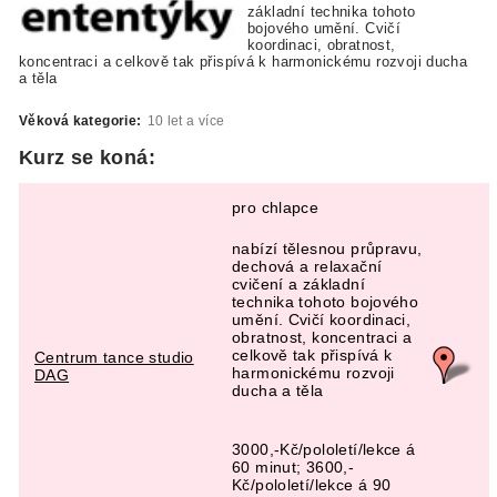
základní technika tohoto
bojového umění. Cvičí
koordinaci, obratnost,
koncentraci a celkově tak přispívá k harmonickému rozvoji ducha
a těla
Věková kategorie:
10 let a více
Kurz se koná:
pro chlapce
nabízí tělesnou průpravu,
dechová a relaxační
cvičení a základní
technika tohoto bojového
umění. Cvičí koordinaci,
obratnost, koncentraci a
celkově tak přispívá k
Centrum tance studio
harmonickému rozvoji
DAG
ducha a těla
3000,-Kč/pololetí/lekce á
60 minut; 3600,-
Kč/pololetí/lekce á 90