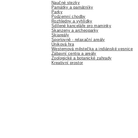
Naučné stezky
Památky a památníky
Parky
Podzemní chodby
Rozhledny a vyhlídky
Sdílené kanceláře pro maminky
Skanzeny a archeoparky
Skiareály
Sportovně - relaxační areály
Úniková hra
Westernová městečka a indiánské vesnice
Zábavní centra a areály
Zoologické a botanické zahrady
Kreativní prostor