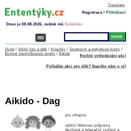
Translate
Registrace
/
Přihlášení
Dnes je 08.08.2026, svátek má
Soběslav
Úvod
/
Volný čas a děti
/
Kroužky
/
Sportovní a pohybové kurzy
/
Bojové sporty/bojová umění
/
Aikido
Rychlé vyhledávání akcí
Pořádáte akci pro děti? Napište nám o ní!
Aikido - Dag
pro chlapce
nabízí tělesnou průpravu,
dechová a relaxační cvičení a