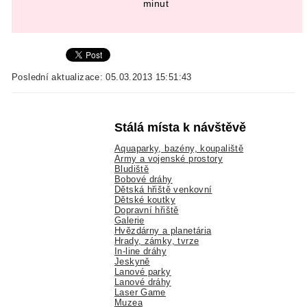
minut
Poslední aktualizace: 05.03.2013 15:51:43
Stálá místa k návštěvě
Aquaparky, bazény, koupaliště
Army a vojenské prostory
Bludiště
Bobové dráhy
Dětská hřiště venkovní
Dětské koutky
Dopravní hřiště
Galerie
Hvězdárny a planetária
Hrady, zámky, tvrze
In-line dráhy
Jeskyně
Lanové parky
Lanové dráhy
Laser Game
Muzea