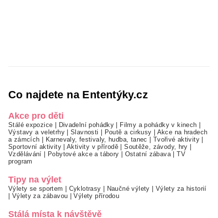
Co najdete na Ententýky.cz
Akce pro děti
Stálé expozice
|
Divadelní pohádky
|
Filmy a pohádky v kinech
|
Výstavy a veletrhy
|
Slavnosti
|
Poutě a cirkusy
|
Akce na hradech
a zámcích
|
Karnevaly, festivaly, hudba, tanec
|
Tvořivé aktivity
|
Sportovní aktivity
|
Aktivity v přírodě
|
Soutěže, závody, hry
|
Vzdělávání
|
Pobytové akce a tábory
|
Ostatní zábava
|
TV
program
Tipy na výlet
Výlety se sportem
|
Cyklotrasy
|
Naučné výlety
|
Výlety za historií
|
Výlety za zábavou
|
Výlety přírodou
Stálá místa k návštěvě