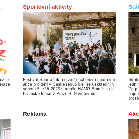
,
Sportovní aktivity
Stá
ožije
Festival Sporťáček, největší náborová sportovní
Skaln
erace
akce pro děti v České republice, se uskuteční v
jední
sobotu 5. září 2026 v areálu HAMR Braník a na
Do pí
Branické louce v Praze 4. Návštěvníci...
nejen
prosto
Reklama
Akc