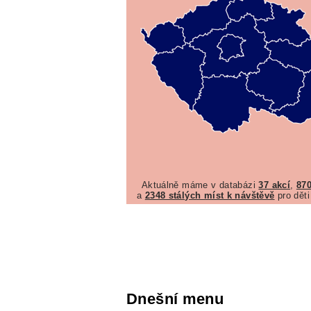
Aktuálně máme v databázi
37 akcí
,
870
a
2348 stálých míst k návštěvě
pro děti
Dnešní menu