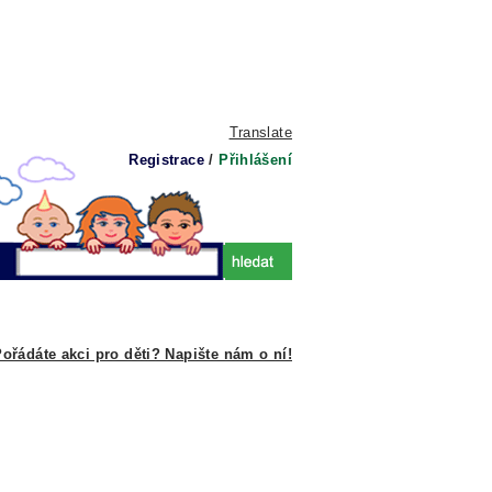
Translate
Registrace
/
Přihlášení
ořádáte akci pro děti? Napište nám o ní!