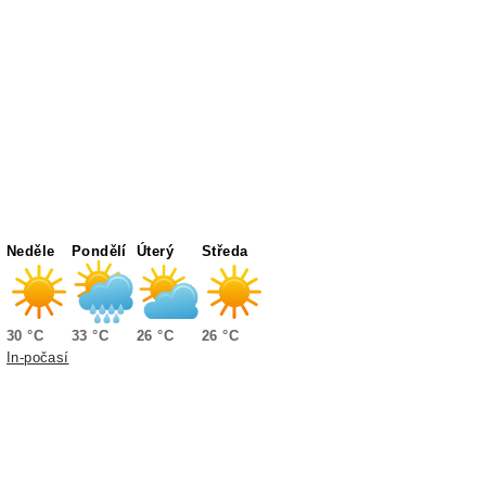
Neděle
Pondělí
Úterý
Středa
30 °C
33 °C
26 °C
26 °C
In-počasí