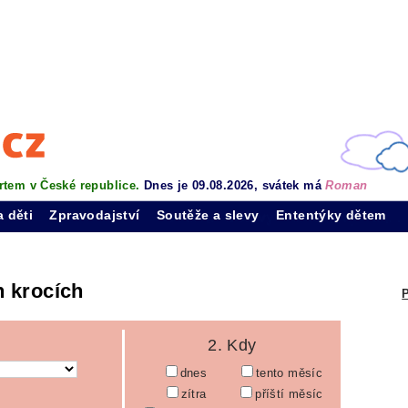
rtem v České republice.
Dnes je 09.08.2026, svátek má
Roman
a děti
Zpravodajství
Soutěže a slevy
Ententýky dětem
h krocích
P
2. Kdy
dnes
tento měsíc
zítra
příští měsíc