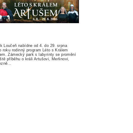
 Loučeň nabídne od 4. do 29. srpna
o roku rodinný program Léto s Králem
em. Zámecký park s labyrinty se promění
iště příběhu o králi Artušovi, Merlinovi,
ezně...