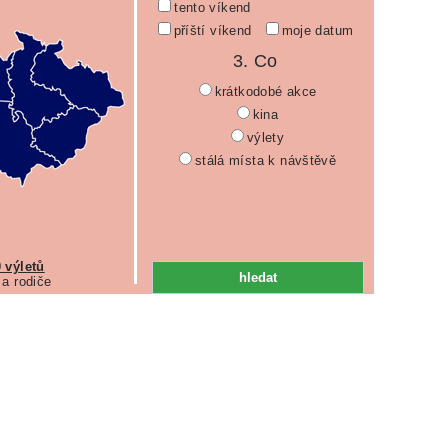
tento víkend
příští víkend
moje datum
3. Co
krátkodobé akce
kina
výlety
stálá místa k návštěvě
 výletů
 a rodiče