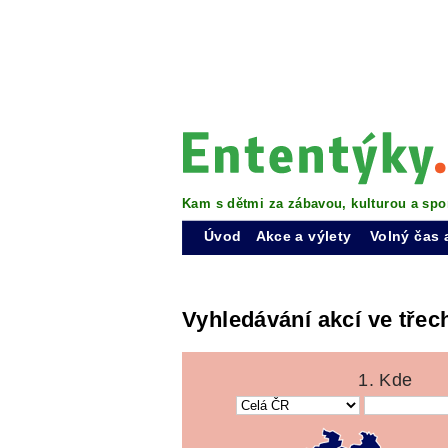
Kam s dětmi za zábavou, kulturou a spo
Úvod
Akce a výlety
Volný čas 
Vyhledávání akcí ve třec
1. Kde