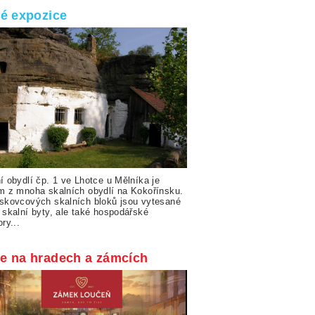
lé expozice
í obydlí čp. 1 ve Lhotce u Mělníka je
m z mnoha skalních obydlí na Kokořínsku.
skovcových skalních bloků jsou vytesané
 skalní byty, ale také hospodářské
ry...
e na hradech a zámcích