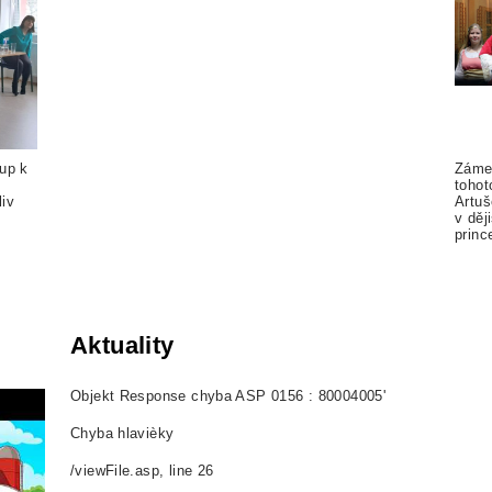
tup k
Zámek
tohot
liv
Artuš
v děj
princ
Aktuality
Objekt Response
chyba ASP 0156 : 80004005'
Chyba hlavièky
/viewFile.asp
, line 26