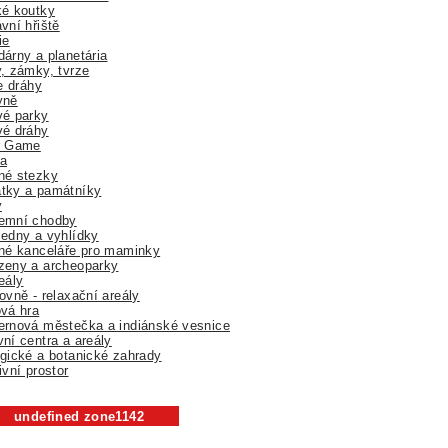
ké koutky
vní hřiště
ie
árny a planetária
, zámky, tvrze
ne dráhy
yně
vé parky
vé dráhy
r Game
a
né stezky
tky a památníky
y
emní chodby
edny a vyhlídky
né kanceláře pro maminky
zeny a archeoparky
eály
ovně - relaxační areály
vá hra
rnová městečka a indiánské vesnice
ní centra a areály
gické a botanické zahrady
ivní prostor
undefined zone1142