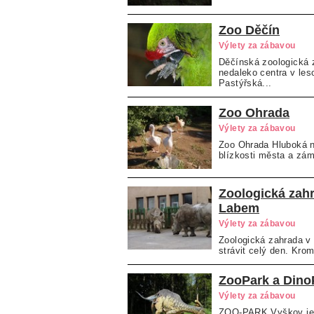
Zoo Děčín
Výlety za zábavou
Děčínská zoologická 
nedaleko centra v les
Pastýřská...
Zoo Ohrada
Výlety za zábavou
Zoo Ohrada Hluboká n
blízkosti města a zám
Zoologická zahr
Labem
Výlety za zábavou
Zoologická zahrada v Ú
strávit celý den. Kro
ZooPark a Dino
Výlety za zábavou
ZOO-PARK Vyškov je