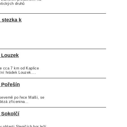
xotických druhů
 stezka k
u Louzek
še cca 7 km od Kaplice
žní hrádek Louzek....
 Pořešín
severně po řece Malši, se
lézá zřícenina...
 Sokolčí
 oblasti Slepičích hor leží