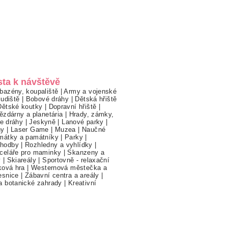
sta k návštěvě
bazény, koupaliště
|
Army a vojenské
ludiště
|
Bobové dráhy
|
Dětská hřiště
Dětské koutky
|
Dopravní hřiště
|
ězdárny a planetária
|
Hrady, zámky,
ne dráhy
|
Jeskyně
|
Lanové parky
|
hy
|
Laser Game
|
Muzea
|
Naučné
mátky a památníky
|
Parky
|
hodby
|
Rozhledny a vyhlídky
|
celáře pro maminky
|
Skanzeny a
y
|
Skiareály
|
Sportovně - relaxační
ková hra
|
Westernová městečka a
esnice
|
Zábavní centra a areály
|
a botanické zahrady
|
Kreativní