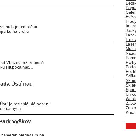
Děts
Dopra
Galer
Hvězd
Hrady
In-li
zahrada je umístěna
Jesk
oparku na vrchu
Lano
Lano
Lase
Muze
Nauč
Pamá
Park
ad Vltavou leží v těsné
Podz
ku Hluboká nad...
Rozhl
Sdíle
Skan
ada Ústí nad
Skiar
Sport
Úniko
Weste
Zábav
stí je rozlehlá, dá se v ní
Zoolo
mě krásných...
Kreat
Park Vyškov
 zaměřen především na