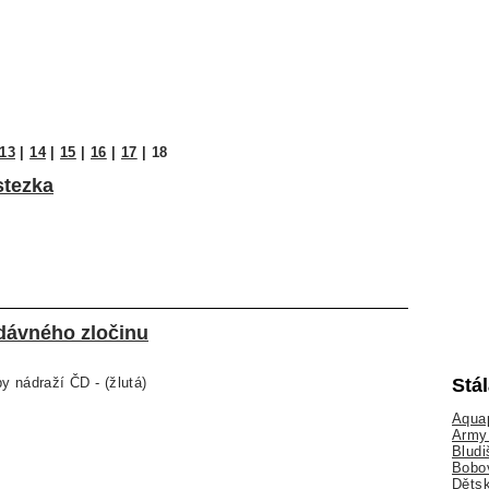
13
|
14
|
15
|
16
|
17
|
18
stezka
 dávného zločinu
Stá
y nádraží ČD - (žlutá)
Aquap
Army 
Bludi
Bobo
Dětsk