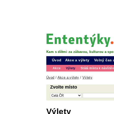
Kam s dětmi za zábavou, kulturou a spo
Úvod
Akce a výlety
Volný čas 
Akce
Výlety
Stálá místa k návště
Úvod
/
Akce a výlety
/
Výlety
Zvolte místo
Výlety