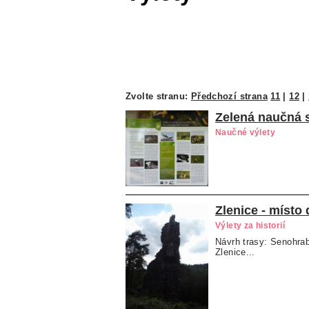
Zvolte stranu:
Předchozí strana
11
|
12
|
Zelená naučná 
Naučné výlety
Zlenice - místo
Výlety za historií
Návrh trasy: Senohrab
Zlenice...