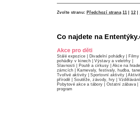
Zvolte stranu:
Předchozí strana
11
|
12
|
Co najdete na Ententýky.
Akce pro děti
Stálé expozice
|
Divadelní pohádky
|
Filmy
pohádky v kinech
|
Výstavy a veletrhy
|
Slavnosti
|
Poutě a cirkusy
|
Akce na hrade
zámcích
|
Karnevaly, festivaly, hudba, tan
Tvořivé aktivity
|
Sportovní aktivity
|
Aktivi
přírodě
|
Soutěže, závody, hry
|
Vzděláván
Pobytové akce a tábory
|
Ostatní zábava
|
program