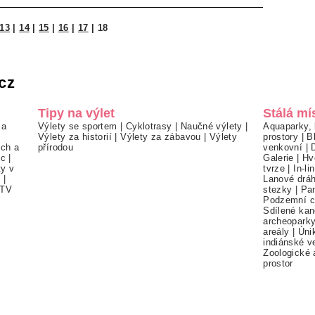
13
|
14
|
15
|
16
|
17
|
18
cz
Tipy na výlet
Stálá mí
 a
Výlety se sportem
|
Cyklotrasy
|
Naučné výlety
|
Aquaparky, 
Výlety za historií
|
Výlety za zábavou
|
Výlety
prostory
|
B
ch a
přírodou
venkovní
|
ec
|
Galerie
|
Hv
ty v
tvrze
|
In-li
í
|
Lanové drá
TV
stezky
|
Pa
Podzemní c
Sdílené kan
archeopark
areály
|
Úni
indiánské v
Zoologické 
prostor