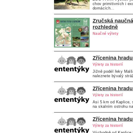
chov primitivních i e
domácích...
Zručská naučná
rozhledně
Naučné výlety
Zřícenina hrad
Výlety za historií
Jižně podél řeky Mal
naleznete bývalý strá
Zřícenina hradu
Výlety za historií
Asi 5 km od Kaplice, 
na skalním ostrohu na
Zřícenina hradu
Výlety za historií
Východně od Kaplice v