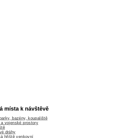
lá místa k návštěvě
arky, bazény, koupaliště
a vojenské prostory
ště
vé dráhy
á hřiště venkovní