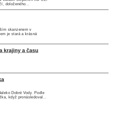
čí, doloženého...
adším skanzenem v
em je stará a krásná
a krajiny a času
ka
daleko Dobré Vody. Podle
ižka, když pronásledoval...