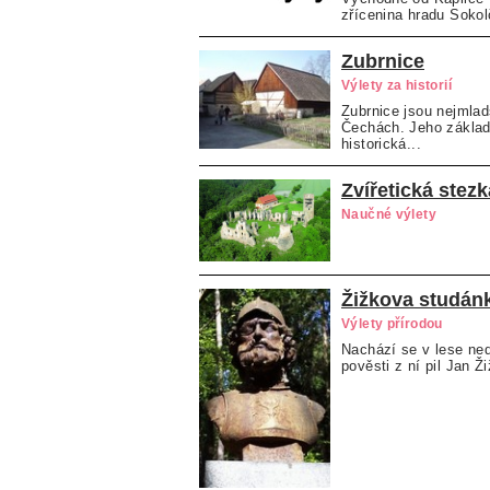
zřícenina hradu Sokol
Zubrnice
Výlety za historií
Zubrnice jsou nejml
Čechách. Jeho základ
historická...
Zvířetická stezk
Naučné výlety
Žižkova studán
Výlety přírodou
Nachází se v lese ne
pověsti z ní pil Jan Ž