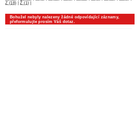
Z (18)
|
Ž (1)
|
Bohužel nebyly nalezeny žádné odpovídající záznamy,
přeformulujte prosím Váš dotaz.