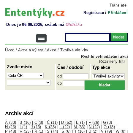
Translate
Registrace
/
Přihlášení
Dnes je 06.08.2026, svátek má
Oldřiška
Úvod
/
Akce a výlety
/
Akce
/
Tvořivé aktivity
Rychlé vyhledávání akcí
Rozšířený filtr
Zvolte místo
Čas / období
Typ akce
od
do
Archiv akcí
A (33)
|
B (16)
|
C (8)
|
Č (11)
|
D (52)
|
E (1)
|
F (26)
|
G (3)
|
H (26)
|
I (1)
|
J (13)
|
K (28)
|
L (22)
|
M (33)
|
N (22)
|
O (18)
|
P (48)
|
R (23)
|
Ř (1)
|
S (74)
|
Š (6)
|
T (16)
|
U (2)
|
V (79)
|
W (8)
|