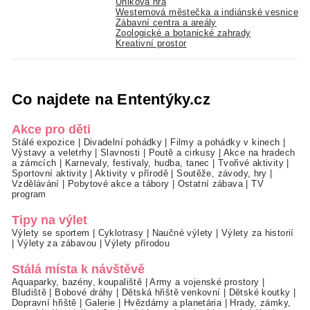
Úniková hra
Westernová městečka a indiánské vesnice
Zábavní centra a areály
Zoologické a botanické zahrady
Kreativní prostor
Co najdete na Ententýky.cz
Akce pro děti
Stálé expozice
|
Divadelní pohádky
|
Filmy a pohádky v kinech
|
Výstavy a veletrhy
|
Slavnosti
|
Poutě a cirkusy
|
Akce na hradech
a zámcích
|
Karnevaly, festivaly, hudba, tanec
|
Tvořivé aktivity
|
Sportovní aktivity
|
Aktivity v přírodě
|
Soutěže, závody, hry
|
Vzdělávání
|
Pobytové akce a tábory
|
Ostatní zábava
|
TV
program
Tipy na výlet
Výlety se sportem
|
Cyklotrasy
|
Naučné výlety
|
Výlety za historií
|
Výlety za zábavou
|
Výlety přírodou
Stálá místa k návštěvě
Aquaparky, bazény, koupaliště
|
Army a vojenské prostory
|
Bludiště
|
Bobové dráhy
|
Dětská hřiště venkovní
|
Dětské koutky
|
Dopravní hřiště
|
Galerie
|
Hvězdárny a planetária
|
Hrady, zámky,