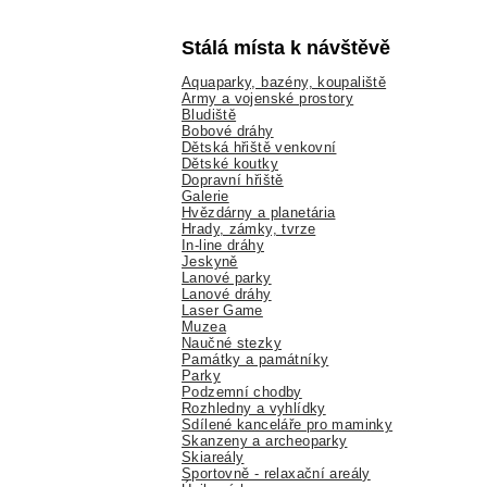
Stálá místa k návštěvě
Aquaparky, bazény, koupaliště
Army a vojenské prostory
Bludiště
Bobové dráhy
Dětská hřiště venkovní
Dětské koutky
Dopravní hřiště
Galerie
Hvězdárny a planetária
Hrady, zámky, tvrze
In-line dráhy
Jeskyně
Lanové parky
Lanové dráhy
Laser Game
Muzea
Naučné stezky
Památky a památníky
Parky
Podzemní chodby
Rozhledny a vyhlídky
Sdílené kanceláře pro maminky
Skanzeny a archeoparky
Skiareály
Sportovně - relaxační areály