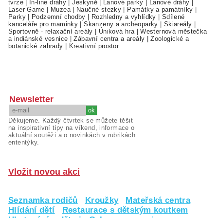
tvrze
|
In-line dráhy
|
Jeskyně
|
Lanové parky
|
Lanové dráhy
|
Laser Game
|
Muzea
|
Naučné stezky
|
Památky a památníky
|
Parky
|
Podzemní chodby
|
Rozhledny a vyhlídky
|
Sdílené
kanceláře pro maminky
|
Skanzeny a archeoparky
|
Skiareály
|
Sportovně - relaxační areály
|
Úniková hra
|
Westernová městečka
a indiánské vesnice
|
Zábavní centra a areály
|
Zoologické a
botanické zahrady
|
Kreativní prostor
Newsletter
Děkujeme. Každý čtvrtek se můžete těšit
na inspirativní tipy na víkend, informace o
aktuální soutěži a o novinkách v rubrikách
ententýky.
Vložit novou akci
Seznamka rodičů
Kroužky
Mateřská centra
Hlídání dětí
Restaurace s dětským koutkem