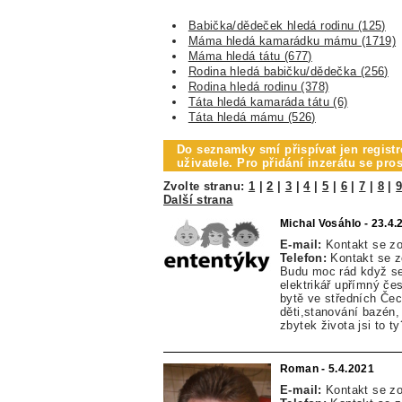
Babička/dědeček hledá rodinu (125)
Máma hledá kamarádku mámu (1719)
Máma hledá tátu (677)
Rodina hledá babičku/dědečka (256)
Rodina hledá rodinu (378)
Táta hledá kamaráda tátu (6)
Táta hledá mámu (526)
Do seznamky smí přispívat jen registr
uživatele. Pro přidání inzerátu se pr
Zvolte stranu:
1
|
2
|
3
|
4
|
5
|
6
|
7
|
8
|
Další strana
Michal Vosáhlo - 23.4.
E-mail:
Kontakt se z
Telefon:
Kontakt se 
Budu moc rád když se
elektrikář upřímný čes
bytě ve středních Če
děti,stanování bazén,
zbytek života jsi to 
Roman - 5.4.2021
E-mail:
Kontakt se z