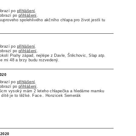
obrazí po
přihlášení
.
zobrazí po
přihlášení
.
uproveho spolehlivého akčního chlapa pro život.jestli tu
obrazí po
přihlášení
.
zobrazí po
přihlášení
.
olí Prahy západ, nejlépe z Davle, Štěchovic, Slap atp.
 Je mi 48 a brzy budu rozvedený.
2020
obrazí po
přihlášení
.
zobrazí po
přihlášení
.
175cm vysoký mám 2 leteho chlapečka a hledáme mamku
 dítě je to těžké. Face.. Honzicek Semerák
.2020