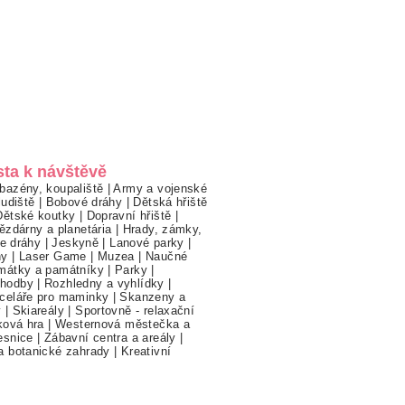
sta k návštěvě
bazény, koupaliště
|
Army a vojenské
ludiště
|
Bobové dráhy
|
Dětská hřiště
Dětské koutky
|
Dopravní hřiště
|
ězdárny a planetária
|
Hrady, zámky,
ne dráhy
|
Jeskyně
|
Lanové parky
|
hy
|
Laser Game
|
Muzea
|
Naučné
mátky a památníky
|
Parky
|
hodby
|
Rozhledny a vyhlídky
|
celáře pro maminky
|
Skanzeny a
y
|
Skiareály
|
Sportovně - relaxační
ková hra
|
Westernová městečka a
esnice
|
Zábavní centra a areály
|
a botanické zahrady
|
Kreativní