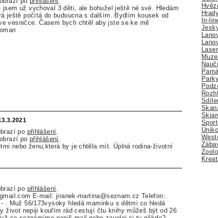
zobrazí po
přihlášení
.
Hvězd
jsem už vychoval 3 děti, ale bohužel ještě né své. Hledám
Hrady
rá ještě počítá do budoucna s dalším. Bydlím kousek od
In-li
e vesničce. Časem bych chtěl aby jste se ke mě
Jesk
Roman
Lano
Lano
Lase
Muze
Nauč
Pamá
Park
Podz
Rozhl
Sdíle
Skan
Skiar
13.3.2021
Sport
Úniko
obrazí po
přihlášení
.
Weste
zobrazí po
přihlášení
.
Zábav
i nebo ženu,která by je chtěla mít. Úplná rodina-životní
Zoolo
Kreat
obrazí po
přihlášení
.
@gmail.com E-mail: jiranek-martina@seznam.cz Telefon:
 - . Muž 56/173vysoky hledá maminku s dětmi co hledá
y život nepiji kouřím rád cestují čtu knihy můžeš být od 26
dyž se seznámíme napiš mail nebo zavolej si tu někde?