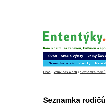
Kam s dětmi za zábavou, kulturou a spo
Úvod
Akce a výlety
Volný čas 
Seznamka rodičů
Kroužky
Mateřs
Úvod
/
Volný čas a děti
/
Seznamka rodičů
Seznamka rodičů