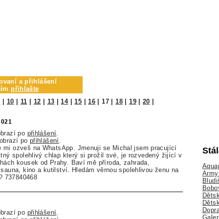
ovaní a přihlášení
osím
přihlašte
9
|
10
|
11
|
12
|
13
|
14
|
15
|
16
|
17
|
18
|
19
|
20
|
2021
obrazí po
přihlášení
.
zobrazí po
přihlášení
.
 mi ozveš na WhatsApp. Jmenuji se Michal jsem pracující
Stá
tný spolehlivý chlap který si prožil své, je rozvedený žijící v
chách kousek od Prahy. Baví mě příroda, zahrada,
Aquap
 sauna, kino a kutilství. Hledám věrnou spolehlivou ženu na
Army 
ty? 737840468
Bludi
Bobo
Dětsk
Děts
Dopra
obrazí po
přihlášení
.
Galer