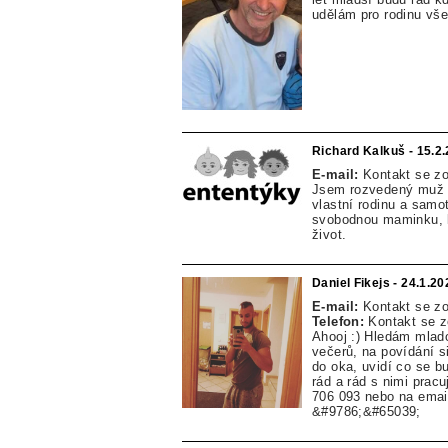
udělám pro rodinu vš
Richard Kalkuš - 15.2
E-mail:
Kontakt se z
Jsem rozvedený muž p
vlastní rodinu a samo
svobodnou maminku, k
život.
Daniel Fikejs - 24.1.20
E-mail:
Kontakt se z
Telefon:
Kontakt se 
Ahooj :) Hledám mlad
večerů, na povídání si
do oka, uvidí co se b
rád a rád s nimi pra
706 093 nebo na email
&#9786;&#65039;