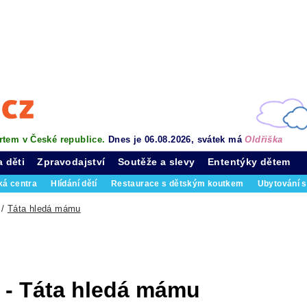
rtem v České republice.
Dnes je 06.08.2026, svátek má
Oldřiška
a děti
Zpravodajství
Soutěže a slevy
Ententýky dětem
ká centra
Hlídání dětí
Restaurace s dětským koutkem
Ubytování s
/
Táta hledá mámu
 - Táta hledá mámu