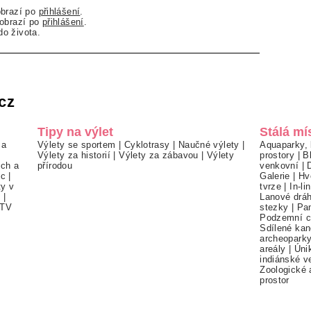
obrazí po
přihlášení
.
zobrazí po
přihlášení
.
o života.
cz
Tipy na výlet
Stálá mí
 a
Výlety se sportem
|
Cyklotrasy
|
Naučné výlety
|
Aquaparky, 
Výlety za historií
|
Výlety za zábavou
|
Výlety
prostory
|
B
ch a
přírodou
venkovní
|
ec
|
Galerie
|
Hv
ty v
tvrze
|
In-li
í
|
Lanové drá
TV
stezky
|
Pa
Podzemní c
Sdílené kan
archeopark
areály
|
Úni
indiánské v
Zoologické 
prostor