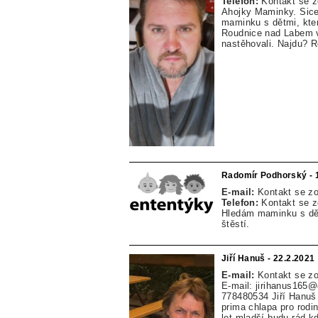
Telefon:
Kontakt se 
Ahojky Maminky. Sice 
maminku s dětmi, kte
Roudnice nad Labem v
nastěhovali. Najdu? 
Radomír Podhorský - 
E-mail:
Kontakt se z
Telefon:
Kontakt se 
Hledám maminku s dětm
štěstí.
Jiří Hanuš - 22.2.2021
E-mail:
Kontakt se z
E-mail: jirihanus165
778480534 Jiří Hanuš
prima chlapa pro rodin
let mladší budu rád k