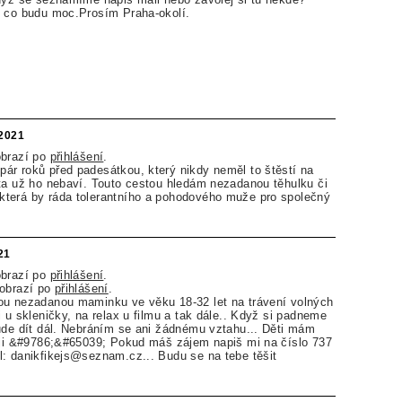
e co budu moc.Prosím Praha-okolí.
.2021
obrazí po
přihlášení
.
ár roků před padesátkou, který nikdy neměl to štěstí na
ta už ho nebaví. Touto cestou hledám nezadanou těhulku či
terá by ráda tolerantního a pohodového muže pro společný
21
obrazí po
přihlášení
.
zobrazí po
přihlášení
.
ou nezadanou maminku ve věku 18-32 let na trávení volných
 u skleničky, na relax u filmu a tak dále.. Když si padneme
ude dít dál. Nebráním se ani žádnému vztahu... Děti mám
cuji &#9786;&#65039; Pokud máš zájem napiš mi na číslo 737
: danikfikejs@seznam.cz... Budu se na tebe těšit