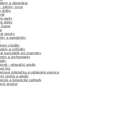
árny a planetária
, zámky, tvrze
ne dráhy
yně
vé parky
vé dráhy
r Game
a
né stezky
tky a památníky
y
emní chodby
edny a vyhlídky
né kanceláře pro maminky
zeny a archeoparky
eály
ovně - relaxační areály
vá hra
rnová městečka a indiánské vesnice
ní centra a areály
gické a botanické zahrady
ivní prostor