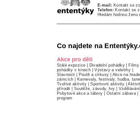
E-mail:
Kontakt se z
Telefon:
Kontakt se 
Hledám hodnou ženu d
Co najdete na Ententýky.
Akce pro děti
Stálé expozice
|
Divadelní pohádky
|
Filmy
pohádky v kinech
|
Výstavy a veletrhy
|
Slavnosti
|
Poutě a cirkusy
|
Akce na hrade
zámcích
|
Karnevaly, festivaly, hudba, tan
Tvořivé aktivity
|
Sportovní aktivity
|
Aktivi
přírodě
|
Soutěže, závody, hry
|
Vzděláván
Pobytové akce a tábory
|
Ostatní zábava
|
program