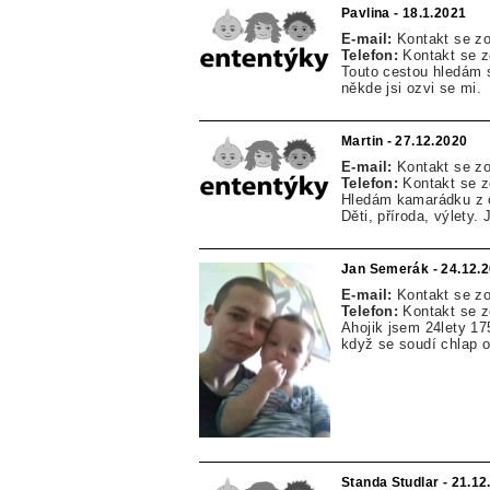
Pavlina - 18.1.2021
E-mail:
Kontakt se z
Telefon:
Kontakt se 
Touto cestou hledám s
někde jsi ozvi se mi.
Martin - 27.12.2020
E-mail:
Kontakt se z
Telefon:
Kontakt se 
Hledám kamarádku z ok
Děti, příroda, výlety.
Jan Semerák - 24.12.
E-mail:
Kontakt se z
Telefon:
Kontakt se 
Ahojik jsem 24lety 
když se soudí chlap o
Standa Studlar - 21.12