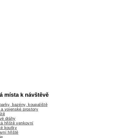
lá místa k návštěvě
arky, bazény, koupaliště
a vojenské prostory
ště
vé dráhy
á hřiště venkovní
ké koutky
vní hřiště
ie