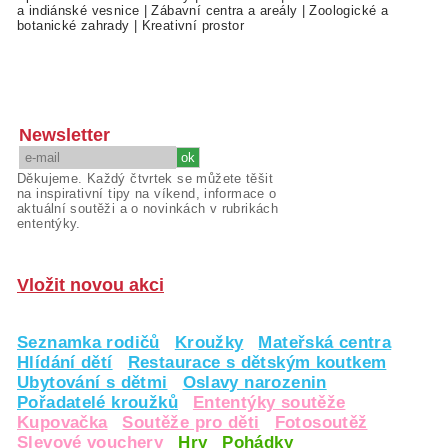
a indiánské vesnice
|
Zábavní centra a areály
|
Zoologické a
botanické zahrady
|
Kreativní prostor
Newsletter
Děkujeme. Každý čtvrtek se můžete těšit
na inspirativní tipy na víkend, informace o
aktuální soutěži a o novinkách v rubrikách
ententýky.
Vložit novou akci
Seznamka rodičů
Kroužky
Mateřská centra
Hlídání dětí
Restaurace s dětským koutkem
Ubytování s dětmi
Oslavy narozenin
Pořadatelé kroužků
Ententýky soutěže
Kupovačka
Soutěže pro děti
Fotosoutěž
Slevové vouchery
Hry
Pohádky