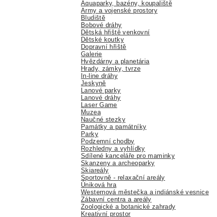
Aquaparky, bazény, koupaliště
Army a vojenské prostory
Bludiště
Bobové dráhy
Dětská hřiště venkovní
Dětské koutky
Dopravní hřiště
Galerie
Hvězdárny a planetária
Hrady, zámky, tvrze
In-line dráhy
Jeskyně
Lanové parky
Lanové dráhy
Laser Game
Muzea
Naučné stezky
Památky a památníky
Parky
Podzemní chodby
Rozhledny a vyhlídky
Sdílené kanceláře pro maminky
Skanzeny a archeoparky
Skiareály
Sportovně - relaxační areály
Úniková hra
Westernová městečka a indiánské vesnice
Zábavní centra a areály
Zoologické a botanické zahrady
Kreativní prostor