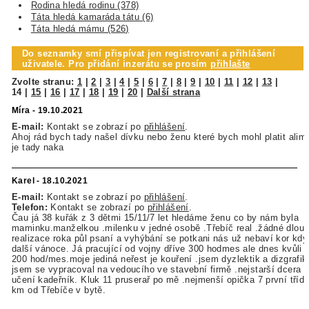
Rodina hledá rodinu (378)
Táta hledá kamaráda tátu (6)
Táta hledá mámu (526)
Do seznamky smí přispívat jen registrovaní a přihlášení
uživatele. Pro přidání inzerátu se prosím
přihlašte
Zvolte stranu:
1
|
2
|
3
|
4
|
5
|
6
|
7
|
8
|
9
|
10
|
11
|
12
|
13
|
14
|
15
|
16
|
17
|
18
|
19
|
20
|
Další strana
Míra - 19.10.2021
E-mail:
Kontakt se zobrazí po
přihlášení
.
Ahoj rád bych tady našel dívku nebo ženu které bych mohl platit alim
je tady naka
Karel - 18.10.2021
E-mail:
Kontakt se zobrazí po
přihlášení
.
Telefon:
Kontakt se zobrazí po
přihlášení
.
Čau já 38 kuřák z 3 dětmi 15/11/7 let hledáme ženu co by nám byla
maminku.manželkou .milenku v jedné osobě .Třebíč real .žádné dlouh
realizace roka půl psaní a vyhýbání se potkani nás už nebaví kor když
další vánoce. Já pracující od vojny dříve 300 hodmes ale dnes kvůli 
200 hod/mes.moje jediná neřest je kouření .jsem dyzlektik a dizgrafik 
jsem se vypracoval na vedoucího ve stavební firmě .nejstarší dcera 1
učení kadeřník. Kluk 11 pruserař po mě .nejmenší opička 7 první tříd
km od Třebíče v bytě.