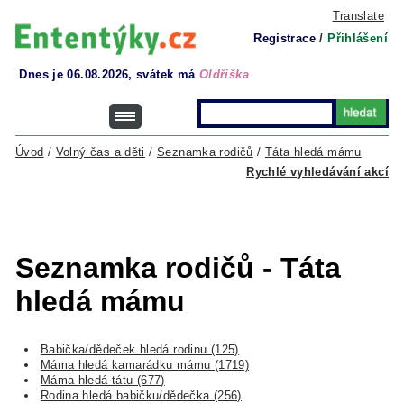
Translate
Registrace
/
Přihlášení
Dnes je 06.08.2026, svátek má
Oldřiška
Úvod
/
Volný čas a děti
/
Seznamka rodičů
/
Táta hledá mámu
Rychlé vyhledávání akcí
Seznamka rodičů - Táta
hledá mámu
Babička/dědeček hledá rodinu (125)
Máma hledá kamarádku mámu (1719)
Máma hledá tátu (677)
Rodina hledá babičku/dědečka (256)