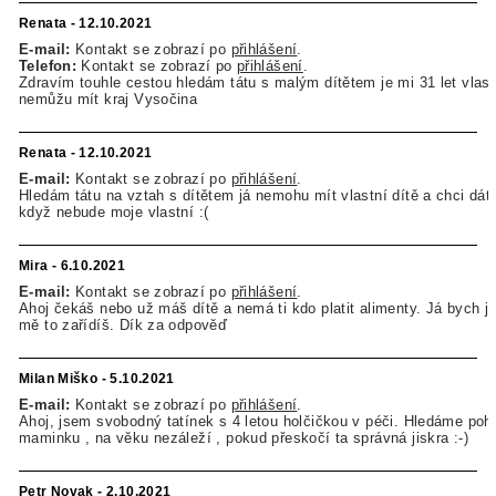
Renata - 12.10.2021
E-mail:
Kontakt se zobrazí po
přihlášení
.
Telefon:
Kontakt se zobrazí po
přihlášení
.
Zdravím touhle cestou hledám tátu s malým dítětem je mi 31 let vlast
nemůžu mít kraj Vysočina
Renata - 12.10.2021
E-mail:
Kontakt se zobrazí po
přihlášení
.
Hledám tátu na vztah s dítětem já nemohu mít vlastní dítě a chci dát l
když nebude moje vlastní :(
Mira - 6.10.2021
E-mail:
Kontakt se zobrazí po
přihlášení
.
Ahoj čekáš nebo už máš dítě a nemá ti kdo platit alimenty. Já bych je p
mě to zařídíš. Dík za odpověď
Milan Miško - 5.10.2021
E-mail:
Kontakt se zobrazí po
přihlášení
.
Ahoj, jsem svobodný tatínek s 4 letou holčičkou v péči. Hledáme po
maminku , na věku nezáleží , pokud přeskočí ta správná jiskra :-)
Petr Novak - 2.10.2021