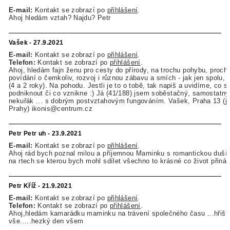
E-mail:
Kontakt se zobrazí po
přihlášení
.
Ahoj hledám vztah? Najdu? Petr
Vašek - 27.9.2021
E-mail:
Kontakt se zobrazí po
přihlášení
.
Telefon:
Kontakt se zobrazí po
přihlášení
.
Ahoj, hledám fajn ženu pro cesty do přírody, na trochu pohybu, proch
povídání o čemkoliv, rozvoj i různou zábavu a smích - jak jen spolu, t
(4 a 2 roky). Na pohodu. Jestli je to o tobě, tak napiš a uvidíme, co s
podniknout či co vznikne :) Já (41/188) jsem soběstačný, samostatný
nekuřák ... s dobrým postvztahovým fungováním. Vašek, Praha 13 (j
Prahy) ikonis@centrum.cz
Petr Petr uh - 23.9.2021
E-mail:
Kontakt se zobrazí po
přihlášení
.
Ahoj rád bych poznal milou a příjemnou Maminku s romantickou duš
na rtech se kterou bych mohl sdílet všechno to krásné co život přináš
Petr Kříž - 21.9.2021
E-mail:
Kontakt se zobrazí po
přihlášení
.
Telefon:
Kontakt se zobrazí po
přihlášení
.
Ahoj,hledám kamarádku maminku na trávení společného času ...hřiště
vše.....hezký den všem