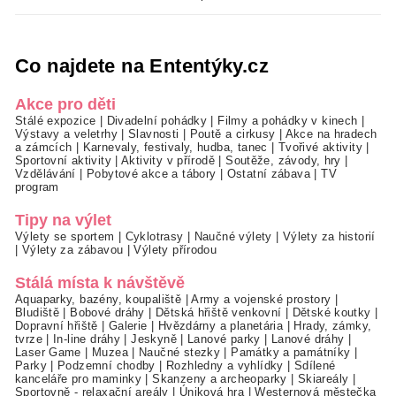
Co najdete na Ententýky.cz
Akce pro děti
Stálé expozice
|
Divadelní pohádky
|
Filmy a pohádky v kinech
|
Výstavy a veletrhy
|
Slavnosti
|
Poutě a cirkusy
|
Akce na hradech
a zámcích
|
Karnevaly, festivaly, hudba, tanec
|
Tvořivé aktivity
|
Sportovní aktivity
|
Aktivity v přírodě
|
Soutěže, závody, hry
|
Vzdělávání
|
Pobytové akce a tábory
|
Ostatní zábava
|
TV
program
Tipy na výlet
Výlety se sportem
|
Cyklotrasy
|
Naučné výlety
|
Výlety za historií
|
Výlety za zábavou
|
Výlety přírodou
Stálá místa k návštěvě
Aquaparky, bazény, koupaliště
|
Army a vojenské prostory
|
Bludiště
|
Bobové dráhy
|
Dětská hřiště venkovní
|
Dětské koutky
|
Dopravní hřiště
|
Galerie
|
Hvězdárny a planetária
|
Hrady, zámky,
tvrze
|
In-line dráhy
|
Jeskyně
|
Lanové parky
|
Lanové dráhy
|
Laser Game
|
Muzea
|
Naučné stezky
|
Památky a památníky
|
Parky
|
Podzemní chodby
|
Rozhledny a vyhlídky
|
Sdílené
kanceláře pro maminky
|
Skanzeny a archeoparky
|
Skiareály
|
Sportovně - relaxační areály
|
Úniková hra
|
Westernová městečka