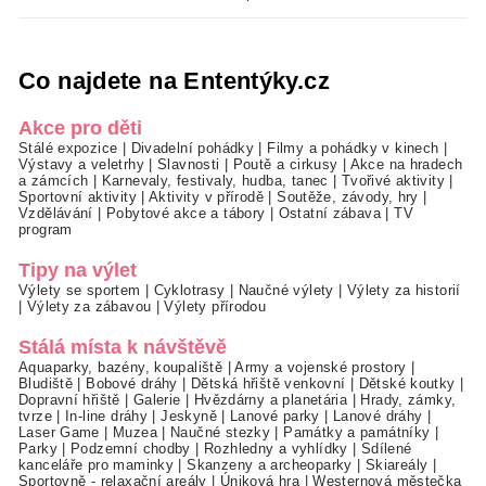
Co najdete na Ententýky.cz
Akce pro děti
Stálé expozice
|
Divadelní pohádky
|
Filmy a pohádky v kinech
|
Výstavy a veletrhy
|
Slavnosti
|
Poutě a cirkusy
|
Akce na hradech
a zámcích
|
Karnevaly, festivaly, hudba, tanec
|
Tvořivé aktivity
|
Sportovní aktivity
|
Aktivity v přírodě
|
Soutěže, závody, hry
|
Vzdělávání
|
Pobytové akce a tábory
|
Ostatní zábava
|
TV
program
Tipy na výlet
Výlety se sportem
|
Cyklotrasy
|
Naučné výlety
|
Výlety za historií
|
Výlety za zábavou
|
Výlety přírodou
Stálá místa k návštěvě
Aquaparky, bazény, koupaliště
|
Army a vojenské prostory
|
Bludiště
|
Bobové dráhy
|
Dětská hřiště venkovní
|
Dětské koutky
|
Dopravní hřiště
|
Galerie
|
Hvězdárny a planetária
|
Hrady, zámky,
tvrze
|
In-line dráhy
|
Jeskyně
|
Lanové parky
|
Lanové dráhy
|
Laser Game
|
Muzea
|
Naučné stezky
|
Památky a památníky
|
Parky
|
Podzemní chodby
|
Rozhledny a vyhlídky
|
Sdílené
kanceláře pro maminky
|
Skanzeny a archeoparky
|
Skiareály
|
Sportovně - relaxační areály
|
Úniková hra
|
Westernová městečka