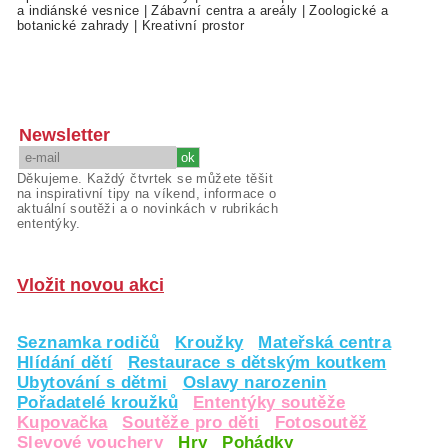
a indiánské vesnice
|
Zábavní centra a areály
|
Zoologické a
botanické zahrady
|
Kreativní prostor
Newsletter
Děkujeme. Každý čtvrtek se můžete těšit
na inspirativní tipy na víkend, informace o
aktuální soutěži a o novinkách v rubrikách
ententýky.
Vložit novou akci
Seznamka rodičů
Kroužky
Mateřská centra
Hlídání dětí
Restaurace s dětským koutkem
Ubytování s dětmi
Oslavy narozenin
Pořadatelé kroužků
Ententýky soutěže
Kupovačka
Soutěže pro děti
Fotosoutěž
Slevové vouchery
Hry
Pohádky