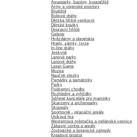
Aquaparky, bazény, koupaliště
Army a vojenské prostory
Bludiště
Bobové dráhy
Dětská hřiště venkovní
Dětské koutky
Dopravní hřiště
Galerie
Hvězdárny a planetária
Hrady, zámky, tvrze
In-line dráhy
Jeskyně
Lanové parky
Lanové dráhy
Laser Game
Muzea
Naučné stezky
Památky a památníky
Parky
Podzemní chodby
Rozhledny a vyhlídky
Sdílené kanceláře pro maminky
Skanzeny a archeoparky
Skiareály
Sportovně - relaxační areály
Úniková hra
Westernová městečka a indiánské vesnice
Zábavní centra a areály
Zoologické a botanické zahrady
Kreativní prostor