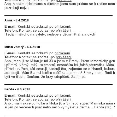
Ahoj hledam spis mamu s ditetem jsem sam pridam se k rodine mam
pozrebuji nejvic
Anna - 8.4.2018
E-mail:
Kontakt se zobrazí po
přihlášení
.
Telefon:
Kontakt se zobrazí po
přihlášení
.
Hledám někoho na výlety, nejlepe s dětmi. Praha a okolí
Milan Vostrý - 6.4.2018
E-mail:
Kontakt se zobrazí po
přihlášení
.
Telefon:
Kontakt se zobrazí po
přihlášení
.
Ahoj,jmenuji se Milan,je mi 33 a jsem z Prahy. Jsem romantický gent
upřímný, věrný, milý, tolerantní, nesnáším lež,faleš,přetvářku. Mám r
přírodu,zvířata, rád cestuji, tancuji,čtu, zajímám se o historii, kulturu
astrologii. Mám 5 a pul letého rošťáka a jsme už 3 roky sami. Rádi 
byli ve třech. Doufám, že brzy odepíšeš. Zatím pa
Fanda - 4.4.2018
E-mail:
Kontakt se zobrazí po
přihlášení
.
Telefon:
Kontakt se zobrazí po
přihlášení
.
Ahoj, mám skvělou holku a kluka (6 a 3), jsou super. Maminka nám u
si jen po večerech psát nebo něco vymyslet s dětma... Fanda (30) Př