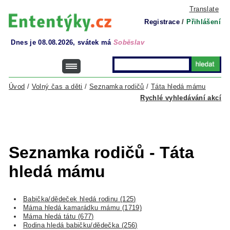
Translate
Registrace
/
Přihlášení
Dnes je 08.08.2026, svátek má
Soběslav
Úvod
/
Volný čas a děti
/
Seznamka rodičů
/
Táta hledá mámu
Rychlé vyhledávání akcí
Seznamka rodičů - Táta
hledá mámu
Babička/dědeček hledá rodinu (125)
Máma hledá kamarádku mámu (1719)
Máma hledá tátu (677)
Rodina hledá babičku/dědečka (256)