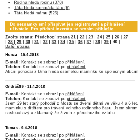
Rodina hledá rodinu (378)
Táta hledá kamaráda tátu (6)
Táta hledá mámu (526)
Do seznamky smí přispívat jen registrovaní a přihlášení
uživatele. Pro přidání inzerátu se prosím
přihlašte
Zvolte stranu:
Předchozí strana
21
|
22
|
23
|
24
|
25
|
26
|
27
|
28
|
29
|
30
|
31
|
32
|
33
|
34
|
35
|
36
|
37
|
38
|
39
|
40
|
Další strana
Honza - 15.4.2018
E-mail:
Kontakt se zobrazí po
přihlášení
.
Telefon:
Kontakt se zobrazí po
přihlášení
.
Akční pohodář z Brna hledá osamělou maminku ke společným akcím s
Ondráš89 - 11.4.2018
E-mail:
Kontakt se zobrazí po
přihlášení
.
Telefon:
Kontakt se zobrazí po
přihlášení
.
Jsem 29 let starý pohodář z Mostu se dvěmi dětmi ve věku 4 a 6 let
maminku s dítětem pro trávení volného rodinného času. Jsem skromn
naslouchavý a zklamaný že života z předchozího vztahu.
Tomas - 9.4.2018
E-mail:
Kontakt se zobrazí po
přihlášení
.
Telefon:
Kontakt se zobrazí po
přihlášení
.