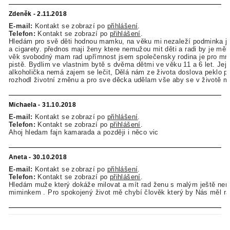
Zdeněk - 2.11.2018
E-mail:
Kontakt se zobrazí po
přihlášení
.
Telefon:
Kontakt se zobrazí po
přihlášení
.
Hledám pro svě děti hodnou mamku, na věku mi nezaleží podminka je
a cigarety. přednos maji ženy ktere nemužou mit děti a radi by je měly
věk svobodný mam rad upřímnost jsem společensky rodina je pro mn
pistě. Bydlim ve vlastnim bytě s dvěma dětmi ve věku 11 a 6 let. Jej
alkoholička nemá zajem se lečit, Dělá nám ze života doslova peklo p
rozhodl životní změnu a pro sve děcka udělam vše aby se v životě me
Michaela - 31.10.2018
E-mail:
Kontakt se zobrazí po
přihlášení
.
Telefon:
Kontakt se zobrazí po
přihlášení
.
Ahoj hledam fajn kamarada a později i něco vic
Aneta - 30.10.2018
E-mail:
Kontakt se zobrazí po
přihlášení
.
Telefon:
Kontakt se zobrazí po
přihlášení
.
Hledám muže který dokáže milovat a mít rad ženu s malým ještě ne
miminkem . Pro spokojený život mě chybí člověk který by Nás měl ra