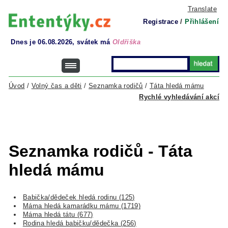
Translate
Registrace
/
Přihlášení
Dnes je 06.08.2026, svátek má
Oldřiška
Úvod
/
Volný čas a děti
/
Seznamka rodičů
/
Táta hledá mámu
Rychlé vyhledávání akcí
Seznamka rodičů - Táta
hledá mámu
Babička/dědeček hledá rodinu (125)
Máma hledá kamarádku mámu (1719)
Máma hledá tátu (677)
Rodina hledá babičku/dědečka (256)