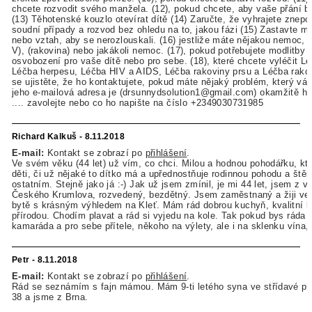
chcete rozvodit svého manžela. (12), pokud chcete, aby vaše přání b
(13) Těhotenské kouzlo otevírat dítě (14) Zaručte, že vyhrajete znepok
soudní případy a rozvod bez ohledu na to, jakou fázi (15) Zastavte m
nebo vztah, aby se nerozlouskali. (16) jestliže máte nějakou nemoc, j
V), (rakovina) nebo jakákoli nemoc. (17), pokud potřebujete modlitby 
osvobození pro vaše dítě nebo pro sebe. (18), které chcete vyléčit Lé
Léčba herpesu, Léčba HIV a AIDS, Léčba rakoviny prsu a Léčba rako
se ujistěte, že ho kontaktujete, pokud máte nějaký problém, který v
jeho e-mailová adresa je (drsunnydsolution1@gmail.com) okamžitě ho
.... zavolejte nebo co ho napište na číslo +2349030731985
Richard Kalkuš - 8.11.2018
E-mail:
Kontakt se zobrazí po
přihlášení
.
Ve svém věku (44 let) už vím, co chci. Milou a hodnou pohodářku, kt
děti, či už nějaké to dítko má a upřednostňuje rodinnou pohodu a štěs
ostatním. Stejně jako já :-) Jak už jsem zmínil, je mi 44 let, jsem z v
Českého Krumlova, rozvedený, bezdětný. Jsem zaměstnaný a žiji ve
bytě s krásným výhledem na Kleť. Mám rád dobrou kuchyň, kvalitní k
přírodou. Chodím plavat a rád si vyjedu na kole. Tak pokud bys ráda p
kamaráda a pro sebe přítele, někoho na výlety, ale i na sklenku vína, 
Petr - 8.11.2018
E-mail:
Kontakt se zobrazí po
přihlášení
.
Rád se seznámím s fajn mámou. Mám 9-ti letého syna ve střídavé pé
38 a jsme z Brna.