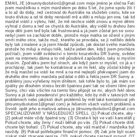
EMAIL JE (drsunnydsolution1@gmail.com moje jméno je slečna Fatim
jsem manželkou s mým manželem po dobu 5 let, že jsme spolu žili šť
a to až do doby, než cestoval do Austrálie na služební cestu, kde se 
touto dívkou a od té doby nenávidí mě a děti a miluju jen ona. tak kd
manžel vrátil z výletu, řekl, že mě nechce vidět znovu a mými dětmi,
vyhnal z domu a teď se chystá do Austrálie, aby viděl tu druhou ženu.
moje děti jsem teď byla tak frustrovaná a já jsem zůstal jen se svou
nebyl jsem se zacházet dobře, protože moje matka se oženil s jiný
smrti mého otce, takže muž, kterého se provdala, se jí nelíbilo dobře,
byly tak zmatené a já jsem hledal způsob, jak dostat svého manžela
protože ho miluji a miluju tolik, takže jeden den, když jsem procháze
počítači, jsem viděl svědectví o tomto kouzelníku DR Sunny, svědectv
jsem na internetu dáma a to mě působivě zapůsobilo, taky si myslím,
zkusím. Zpočátku jsem byl strach, ale když jsem si myslel, co já a m
procházejí, tak jsem ho kontaktoval a on mi řekl, aby zůstal klidný je
že můj manžel se vrátí ke mně a na mé nejlepší překvapení jsem dost
druhého dne mého manžela požádat o děti a řekla jsem DR Sunny a ř
problémy jsou vyřešeny mým dítětem. tak tohle bylo to, jak mám svo
zpátky po dlouhém stresu brzdit špatnou paní tak se všemi těmi pom
Sunny, chci vás všichni na tomto fóru připojit se mi, abych řekl obro
Sunny a já také poradenství pro každého, kdo by měl v takových ne
problémech nebo jakýkoli druh problémů by měl také kontaktovat jeho
(drsunnydsolution1@gmail.com) je řešením všech vašich problémů a 
životě. opět jeho e-mailová adresa je (drsunnydsolution1@gmail.com)
SPECIALIZOVANÝ V NÁSLEDUJÍCÍ SPELL. (1) Pokud chcete, aby va
(2) pokud máte vždy špatné sny. (3) Chcete-li být ve vaší kanceláři p
Pokud chcete, aby ženy / muži běhali po vás. (5) Pokud chcete dítě.
chcete být bohatí. (7) Pokud chcete, aby váš manžel / manželka byl
navždy. (8) Pokud potřebujete finanční pomoc. (9) Jak jste byli sca
získat zpět ztracené peníze. (10), pokud chcete zastavit rozvod. (11)