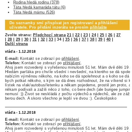
Rodina hledá rodinu (378)
Táta hledá kamaráda tátu (6)
Táta hledá mámu (526)
Do seznamky smí přispívat jen registrovaní a přihlášení
uživatele. Pro přidání inzerátu se prosím
přihlašte
Zvolte stranu:
Předchozí strana
21
|
22
|
23
|
24
|
25
|
26
|
27
|
28
|
29
|
30
|
31
|
32
|
33
|
34
|
35
|
36
|
37
|
38
|
39
|
40
|
Další strana
vláďa - 1.12.2018
E-mail:
Kontakt se zobrazí po
přihlášení
.
Telefon:
Kontakt se zobrazí po
přihlášení
.
Ahoj jsem rozvedený s vyřešenou minulosti 51 let. Mám dvě děti 19 a 
Hledám parťáka pro chvíle všední i nevšední, na kterého se dá spole
nabízím výměnou někoho, na koho se dá spolehnout a o koho se dá op
bych potkat někoho, s kým se dá dnes rozhodnout, že na víkend si 
lístek na vlak/autobus/letenku a někam pojedeme, prostě jen proto, 
někam podívali a zažili něco z toho, co bere dech (ale bungee jumping
nemusí :)) Život se neskládá z počtu výdechů a nádechů, ale ze zážit
berou dech. A skoro všechno je lepší ve dvou :). Českolipsko
vláďa - 1.12.2018
E-mail:
Kontakt se zobrazí po
přihlášení
.
Telefon:
Kontakt se zobrazí po
přihlášení
.
Ahoj jsem rozvedený s vyřešenou minulosti 51 let. Mám dvě děti 19 a 