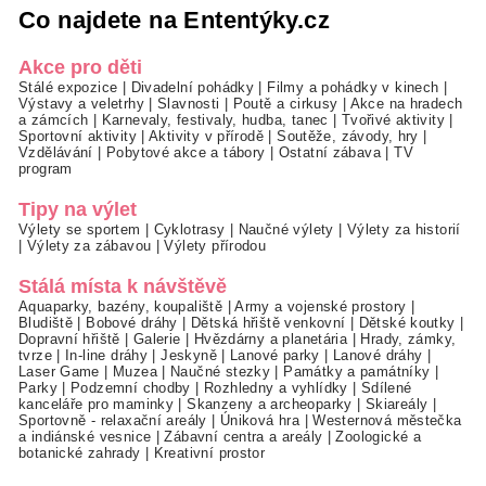
Co najdete na Ententýky.cz
Akce pro děti
Stálé expozice
|
Divadelní pohádky
|
Filmy a pohádky v kinech
|
Výstavy a veletrhy
|
Slavnosti
|
Poutě a cirkusy
|
Akce na hradech
a zámcích
|
Karnevaly, festivaly, hudba, tanec
|
Tvořivé aktivity
|
Sportovní aktivity
|
Aktivity v přírodě
|
Soutěže, závody, hry
|
Vzdělávání
|
Pobytové akce a tábory
|
Ostatní zábava
|
TV
program
Tipy na výlet
Výlety se sportem
|
Cyklotrasy
|
Naučné výlety
|
Výlety za historií
|
Výlety za zábavou
|
Výlety přírodou
Stálá místa k návštěvě
Aquaparky, bazény, koupaliště
|
Army a vojenské prostory
|
Bludiště
|
Bobové dráhy
|
Dětská hřiště venkovní
|
Dětské koutky
|
Dopravní hřiště
|
Galerie
|
Hvězdárny a planetária
|
Hrady, zámky,
tvrze
|
In-line dráhy
|
Jeskyně
|
Lanové parky
|
Lanové dráhy
|
Laser Game
|
Muzea
|
Naučné stezky
|
Památky a památníky
|
Parky
|
Podzemní chodby
|
Rozhledny a vyhlídky
|
Sdílené
kanceláře pro maminky
|
Skanzeny a archeoparky
|
Skiareály
|
Sportovně - relaxační areály
|
Úniková hra
|
Westernová městečka
a indiánské vesnice
|
Zábavní centra a areály
|
Zoologické a
botanické zahrady
|
Kreativní prostor