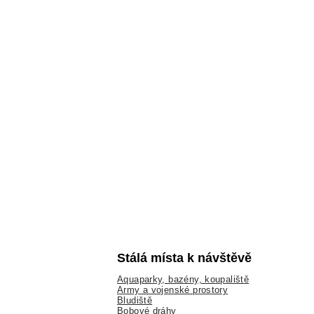
Stálá místa k návštěvě
Aquaparky, bazény, koupaliště
Army a vojenské prostory
Bludiště
Bobové dráhy