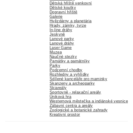
Dětská hřiště venkovní
Dětské koutky
Dopravní hřiště
Galerie
Hvězdárny a planetária
Hrady, zámky, tvrze
In-line dráhy
Jeskyně
Lanové parky
Lanové dráhy
Laser Game
Muzea
Naučné stezky
Památky a památníky
Parky
Podzemní chodby
Rozhledny a vyhlídky
Sdílené kanceláře pro maminky
Skanzeny a archeoparky
Skiareály
Sportovně - relaxační areály
Úniková hra
Westernová městečka a indiánské vesnice
Zábavní centra a areály
Zoologické a botanické zahrady
Kreativní prostor