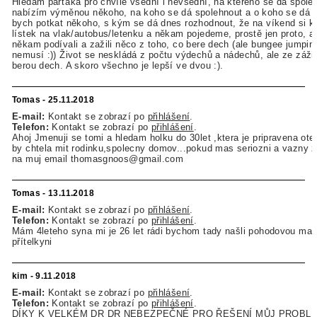
Hledám parťáka pro chvíle všední i nevšední, na kterého se dá spole
nabízím výměnou někoho, na koho se dá spolehnout a o koho se dá op
bych potkat někoho, s kým se dá dnes rozhodnout, že na víkend si 
lístek na vlak/autobus/letenku a někam pojedeme, prostě jen proto, 
někam podívali a zažili něco z toho, co bere dech (ale bungee jumping
nemusí :)) Život se neskládá z počtu výdechů a nádechů, ale ze zážit
berou dech. A skoro všechno je lepší ve dvou :).
Tomas - 25.11.2018
E-mail:
Kontakt se zobrazí po
přihlášení
.
Telefon:
Kontakt se zobrazí po
přihlášení
.
Ahoj Jmenuji se tomi a hledam holku do 30let ,ktera je pripravena ote
by chtela mit rodinku,spolecny domov...pokud mas seriozni a vazny 
na muj email thomasgnoos@gmail.com
Tomas - 13.11.2018
E-mail:
Kontakt se zobrazí po
přihlášení
.
Telefon:
Kontakt se zobrazí po
přihlášení
.
Mám 4leteho syna mi je 26 let rádi bychom tady našli pohodovou ma
přítelkyni
kim - 9.11.2018
E-mail:
Kontakt se zobrazí po
přihlášení
.
Telefon:
Kontakt se zobrazí po
přihlášení
.
DÍKY K VELKÉM DR DR NEBEZPEČNÉ PRO ŘEŠENÍ MŮJ PROBL