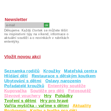
Newsletter
Děkujeme. Každý čtvrtek se můžete těšit
na inspirativní tipy na víkend, informace o
aktuální soutěži a o novinkách v rubrikách
ententýky.
Vložit novou akci
Seznamka rodičů
Kroužky
Mateřská centra
Hlídání dětí
Restaurace s dětským koutkem
Ubytování s dětmi
Oslavy narozenin
Pořadatelé kroužků
Ententýky soutěže
Kupovačka
Soutěže pro děti
Fotosoutěž
Slevové vouchery
Hry
Pohádky
Tvoření s dětmi
Hry pro hravé
Vařila myšička - vaříme s dětmi
Aktuality
Rozhovory
Knihy a hudba pro děti