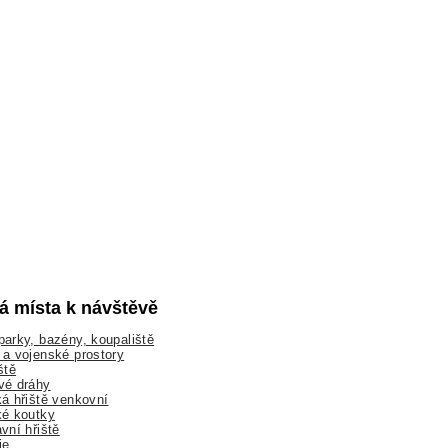
lá místa k návštěvě
arky, bazény, koupaliště
a vojenské prostory
ště
vé dráhy
á hřiště venkovní
ké koutky
vní hřiště
ie