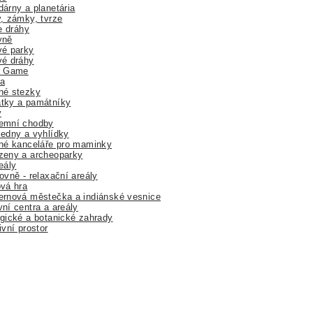
árny a planetária
, zámky, tvrze
ne dráhy
yně
vé parky
vé dráhy
r Game
a
né stezky
tky a památníky
y
emní chodby
edny a vyhlídky
né kanceláře pro maminky
zeny a archeoparky
eály
ovně - relaxační areály
vá hra
rnová městečka a indiánské vesnice
ní centra a areály
gické a botanické zahrady
ivní prostor