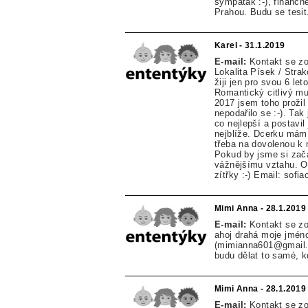
sympatak :-), financn
Prahou. Budu se tesit.
Karel - 31.1.2019
E-mail:
Kontakt se z
Lokalita Písek / Stra
žiji jen pro svou 6 l
Romantický citlivý mu
2017 jsem toho prožil
nepodařilo se :-). Tak
co nejlepší a postavi
nejblíže. Dcerku mám 
třeba na dovolenou k m
Pokud by jsme si zača
vážnějšímu vztahu. O
zítřky :-) Email: sof
Mimi Anna - 28.1.2019
E-mail:
Kontakt se z
ahoj drahá moje jmén
(mimianna601@gmail.c
budu dělat to samé, k
Mimi Anna - 28.1.2019
E-mail:
Kontakt se z