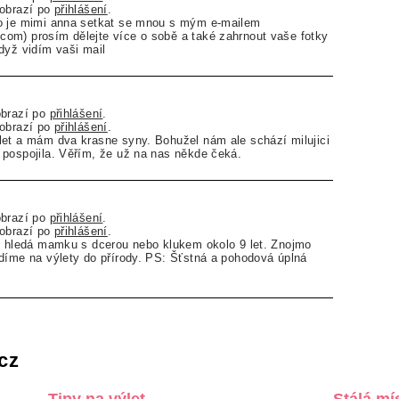
zobrazí po
přihlášení
.
o je mimi anna setkat se mnou s mým e-mailem
om) prosím dělejte více o sobě a také zahrnout vaše fotky
dyž vidím vaši mail
obrazí po
přihlášení
.
zobrazí po
přihlášení
.
let a mám dva krasne syny. Bohužel nám ale schází milujici
pospojila. Věřím, že už na nas někde čeká.
obrazí po
přihlášení
.
zobrazí po
přihlášení
.
em hledá mamku s dcerou nebo klukem okolo 9 let. Znojmo
díme na výlety do přírody. PS: Šťstná a pohodová úplná
cz
Tipy na výlet
Stálá mí