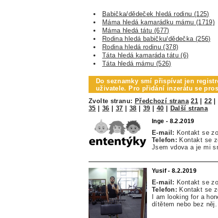
Babička/dědeček hledá rodinu (125)
Máma hledá kamarádku mámu (1719)
Máma hledá tátu (677)
Rodina hledá babičku/dědečka (256)
Rodina hledá rodinu (378)
Táta hledá kamaráda tátu (6)
Táta hledá mámu (526)
Do seznamky smí přispívat jen registr
uživatele. Pro přidání inzerátu se pr
Zvolte stranu:
Předchozí strana
21
|
22
35
|
36
|
37
|
38
|
39
|
40
|
Další strana
Inge - 8.2.2019
E-mail:
Kontakt se z
Telefon:
Kontakt se 
Jsem vdova a je mi s
Yusif - 8.2.2019
E-mail:
Kontakt se z
Telefon:
Kontakt se 
I am looking for a ho
dítětem nebo bez něj.