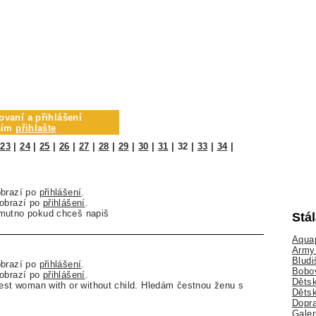
ovaní a přihlášení
osím
přihlašte
|
23
|
24
|
25
|
26
|
27
|
28
|
29
|
30
|
31
|
32
|
33
|
34
|
obrazí po
přihlášení
.
zobrazí po
přihlášení
.
mutno pokud chceš napiš
Stá
Aquap
Army 
Bludi
obrazí po
přihlášení
.
Bobo
zobrazí po
přihlášení
.
Dětsk
nest woman with or without child. Hledám čestnou ženu s
Děts
Dopra
Galer