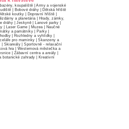
bazény, koupaliště
|
Army a vojenské
ludiště
|
Bobové dráhy
|
Dětská hřiště
Dětské koutky
|
Dopravní hřiště
|
ězdárny a planetária
|
Hrady, zámky,
ne dráhy
|
Jeskyně
|
Lanové parky
|
hy
|
Laser Game
|
Muzea
|
Naučné
mátky a památníky
|
Parky
|
hodby
|
Rozhledny a vyhlídky
|
celáře pro maminky
|
Skanzeny a
y
|
Skiareály
|
Sportovně - relaxační
ková hra
|
Westernová městečka a
esnice
|
Zábavní centra a areály
|
a botanické zahrady
|
Kreativní