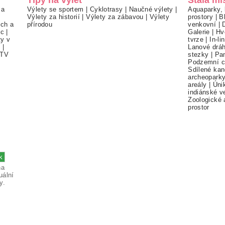
 a
Výlety se sportem
|
Cyklotrasy
|
Naučné výlety
|
Aquaparky, 
Výlety za historií
|
Výlety za zábavou
|
Výlety
prostory
|
B
ch a
přírodou
venkovní
|
ec
|
Galerie
|
Hv
ty v
tvrze
|
In-li
í
|
Lanové drá
TV
stezky
|
Pa
Podzemní c
Sdílené kan
archeopark
areály
|
Úni
indiánské v
Zoologické 
prostor
na
uální
y.