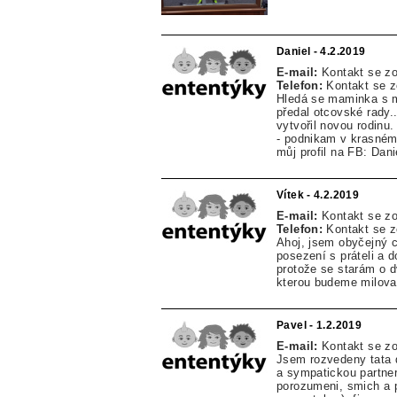
Daniel - 4.2.2019
E-mail:
Kontakt se z
Telefon:
Kontakt se 
Hledá se maminka s 
předal otcovské rady..
vytvořil novou rodinu
- podnikam v krasném 
můj profil na FB: Dani
Vítek - 4.2.2019
E-mail:
Kontakt se z
Telefon:
Kontakt se 
Ahoj, jsem obyčejný ch
posezení s práteli a d
protože se starám o 
kterou budeme milova
Pavel - 1.2.2019
E-mail:
Kontakt se z
Jsem rozvedeny tata d
a sympatickou partnerk
porozumeni, smich a p