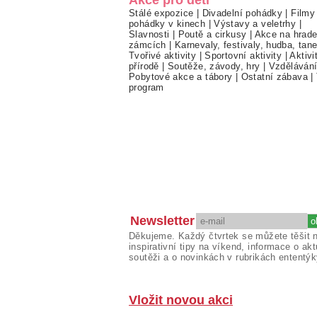
Stálé expozice
|
Divadelní pohádky
|
Filmy
pohádky v kinech
|
Výstavy a veletrhy
|
Slavnosti
|
Poutě a cirkusy
|
Akce na hrade
zámcích
|
Karnevaly, festivaly, hudba, tan
Tvořivé aktivity
|
Sportovní aktivity
|
Aktivi
přírodě
|
Soutěže, závody, hry
|
Vzděláván
Pobytové akce a tábory
|
Ostatní zábava
|
program
Newsletter
Děkujeme. Každý čtvrtek se můžete těšit 
inspirativní tipy na víkend, informace o akt
soutěži a o novinkách v rubrikách ententýk
Vložit novou akci