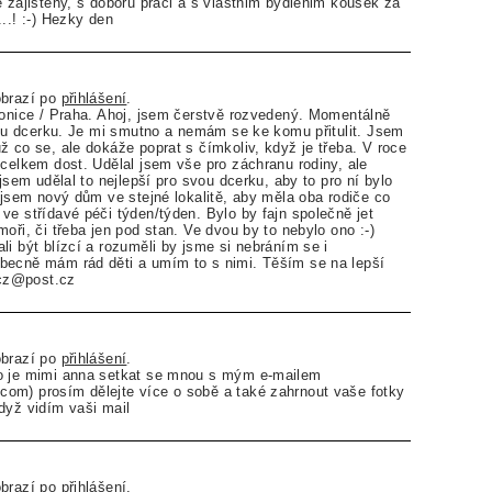
e zajisteny, s doboru praci a s vlastnim bydlenim kousek za
..! :-) Hezky den
obrazí po
přihlášení
.
konice / Praha. Ahoj, jsem čerstvě rozvedený. Momentálně
etou dcerku. Je mi smutno a nemám se ke komu přitulit. Jsem
ž co se, ale dokáže poprat s čímkoliv, když je třeba. V roce
 celkem dost. Udělal jsem vše pro záchranu rodiny, ale
 jsem udělal to nejlepší pro svou dcerku, aby to pro ní bylo
l jsem nový dům ve stejné lokalitě, aby měla oba rodiče co
ve střídavé péči týden/týden. Bylo by fajn společně jet
oři, či třeba jen pod stan. Ve dvou by to nebylo ono :-)
li být blízcí a rozuměli by jsme si nebráním se i
becně mám rád děti a umím to s nimi. Těším se na lepší
iacz@post.cz
obrazí po
přihlášení
.
o je mimi anna setkat se mnou s mým e-mailem
om) prosím dělejte více o sobě a také zahrnout vaše fotky
dyž vidím vaši mail
obrazí po
přihlášení
.