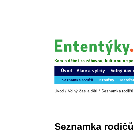
Kam s dětmi za zábavou, kulturou a spo
Úvod
Akce a výlety
Volný čas 
Seznamka rodičů
Kroužky
Mateřs
Úvod
/
Volný čas a děti
/
Seznamka rodičů
Seznamka rodičů