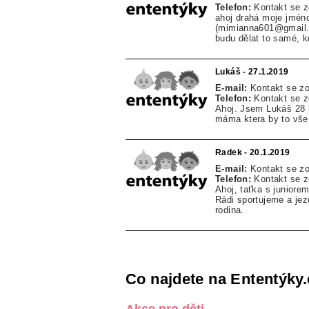
Telefon:
Kontakt se 
ahoj drahá moje jmén
(mimianna601@gmail.c
budu dělat to samé, k
Lukáš - 27.1.2019
E-mail:
Kontakt se z
Telefon:
Kontakt se 
Ahoj. Jsem Lukáš 28 
máma ktera by to vše 
Radek - 20.1.2019
E-mail:
Kontakt se z
Telefon:
Kontakt se 
Ahoj, taťka s junior
Rádi sportujeme a jez
rodina.
Co najdete na Ententýky.
Akce pro děti