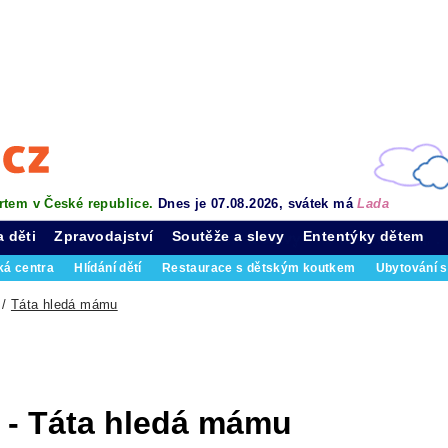
rtem v České republice.
Dnes je 07.08.2026, svátek má
Lada
a děti
Zpravodajství
Soutěže a slevy
Ententýky dětem
ká centra
Hlídání dětí
Restaurace s dětským koutkem
Ubytování s
/
Táta hledá mámu
 - Táta hledá mámu