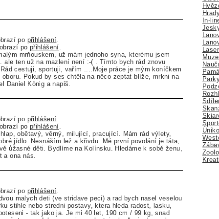
Hvězd
Hrady
In-li
Jesk
Lano
obrazí po
přihlášení
.
Lano
zobrazí po
přihlášení
.
Lase
malým mrňouskem, už mám jednoho syna, kterému jsem
Muze
. ale ten už na mazlení není :-( . Tímto bych rád znovu
Nauč
. Rád cestuji, sportuji, vařím ....Moje práce je mým koníčkem
Pamá
oboru. Pokud by ses chtěla na něco zeptat blíže, mrkni na
Park
el Daniel König a napiš.
Podz
Rozhl
Sdíle
Skan
Skiar
obrazí po
přihlášení
.
Sport
zobrazí po
přihlášení
.
Úniko
lap, obětavý, věrný, milující, pracující. Mám rád výlety,
Weste
obré jídlo. Nesnáším lež a křivdu. Mé první povolání je táta,
Zábav
dvě ůžasné děti. Bydlíme na Kolínsku. Hledáme k sobě ženu,
Zoolo
t a ona nás.
Kreat
obrazí po
přihlášení
.
vou malych deti (ve stridave peci) a rad bych nasel veselou
u stihle nebo stredni postavy, ktera hleda radost, lasku,
oteseni - tak jako ja. Je mi 40 let, 190 cm / 99 kg, snad