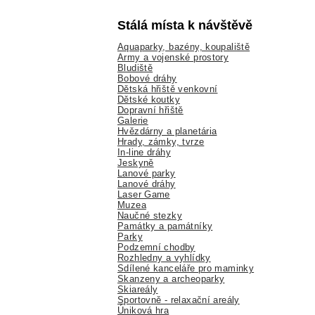
Stálá místa k návštěvě
Aquaparky, bazény, koupaliště
Army a vojenské prostory
Bludiště
Bobové dráhy
Dětská hřiště venkovní
Dětské koutky
Dopravní hřiště
Galerie
Hvězdárny a planetária
Hrady, zámky, tvrze
In-line dráhy
Jeskyně
Lanové parky
Lanové dráhy
Laser Game
Muzea
Naučné stezky
Památky a památníky
Parky
Podzemní chodby
Rozhledny a vyhlídky
Sdílené kanceláře pro maminky
Skanzeny a archeoparky
Skiareály
Sportovně - relaxační areály
Úniková hra