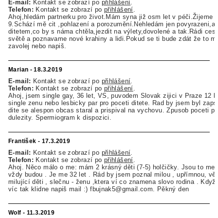
E-mail:
Kontakt se zobrazí po
přihlášení
.
Telefon:
Kontakt se zobrazí po
přihlášení
.
Ahoj,hledám partnerku pro život.Mám syna již osm let v péči.Žijeme
9.Schází mě cit ,pohlazení a porozumění.Nehledám jen povyrazeni,al
ditetem,co by s náma chtěla,jezdit na výlety,dovolené a tak.Rádi ces
světě a poznavame nové krahiny a lidi.Pokud se ti bude zdát že to 
zavolej nebo napiš.
Marian - 18.3.2019
E-mail:
Kontakt se zobrazí po
přihlášení
.
Telefon:
Kontakt se zobrazí po
přihlášení
.
Ahoj, jsem single gay, 36 let, VS, puvodem Slovak zijici v Praze 12 l
single zenu nebo lesbicky par pro poceti ditete. Rad by jsem byl zap
dite se alespon obcas staral a prispival na vychovu. Zpusob poceti p
dulezity. Spermiogram k dispozici.
František - 17.3.2019
E-mail:
Kontakt se zobrazí po
přihlášení
.
Telefon:
Kontakt se zobrazí po
přihlášení
.
Ahoj. Něco málo o me: mám 2 krásný děti (7-5) holčičky. Jsou to me 
vždy budou . Je me 32 let . Rád by jsem poznal milou , upřímnou, vě
milující děti , slečnu - ženu ,ktera ví co znamena slovo rodina . Když
víc tak klidne napiš mail :) fbujnak5@gmail.com. Pěkný den
Wolf - 11.3.2019