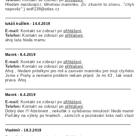
Hledám nastávající, těhotnou maminku. Zn. zkusím to znovu..."chyt
napověz":) wolf138@atlas.cz
lukáš kužílek - 14.4.2019
E-mail:
Kontakt se zobrazí po
přihlášení
.
Telefon:
Kontakt se zobrazí po
přihlášení
.
ahoj tata hleda mamu
Marek - 8.4.2019
E-mail:
Kontakt se zobrazí po
přihlášení
.
Telefon:
Kontakt se zobrazí po
přihlášení
.
Ahoj , hledam pritelkyni pro mě a zaroven maminku pro moji ctyrletou
Jsme z Prahy a nemame problem nekam prijed. Je mi 43 , tak snad s
prava. Ahoj
Marek - 6.4.2019
E-mail:
Kontakt se zobrazí po
přihlášení
.
Telefon:
Kontakt se zobrazí po
přihlášení
.
Dobrý den !!! Abstinent , nekuřák s vyřešenou minulostí hledá mamink
Parťáky na výlety po hradech , zámcích a poznávání krás naší vlasti 
Vladimír - 18.3.2019