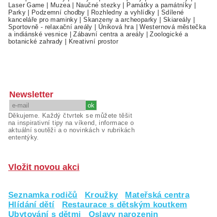
Laser Game
|
Muzea
|
Naučné stezky
|
Památky a památníky
|
Parky
|
Podzemní chodby
|
Rozhledny a vyhlídky
|
Sdílené
kanceláře pro maminky
|
Skanzeny a archeoparky
|
Skiareály
|
Sportovně - relaxační areály
|
Úniková hra
|
Westernová městečka
a indiánské vesnice
|
Zábavní centra a areály
|
Zoologické a
botanické zahrady
|
Kreativní prostor
Newsletter
Děkujeme. Každý čtvrtek se můžete těšit
na inspirativní tipy na víkend, informace o
aktuální soutěži a o novinkách v rubrikách
ententýky.
Vložit novou akci
Seznamka rodičů
Kroužky
Mateřská centra
Hlídání dětí
Restaurace s dětským koutkem
Ubytování s dětmi
Oslavy narozenin