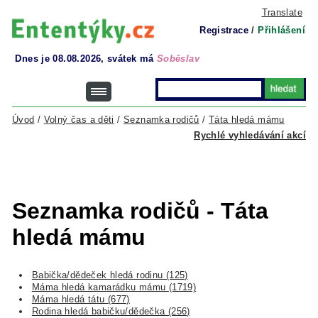
Translate
Registrace
/
Přihlášení
Dnes je 08.08.2026, svátek má
Soběslav
Úvod
/
Volný čas a děti
/
Seznamka rodičů
/
Táta hledá mámu
Rychlé vyhledávání akcí
Seznamka rodičů - Táta
hledá mámu
Babička/dědeček hledá rodinu (125)
Máma hledá kamarádku mámu (1719)
Máma hledá tátu (677)
Rodina hledá babičku/dědečka (256)