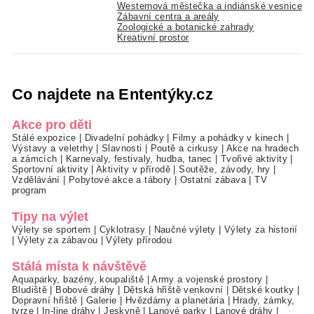
Westernová městečka a indiánské vesnice
Zábavní centra a areály
Zoologické a botanické zahrady
Kreativní prostor
Co najdete na Ententýky.cz
Akce pro děti
Stálé expozice
|
Divadelní pohádky
|
Filmy a pohádky v kinech
|
Výstavy a veletrhy
|
Slavnosti
|
Poutě a cirkusy
|
Akce na hradech
a zámcích
|
Karnevaly, festivaly, hudba, tanec
|
Tvořivé aktivity
|
Sportovní aktivity
|
Aktivity v přírodě
|
Soutěže, závody, hry
|
Vzdělávání
|
Pobytové akce a tábory
|
Ostatní zábava
|
TV
program
Tipy na výlet
Výlety se sportem
|
Cyklotrasy
|
Naučné výlety
|
Výlety za historií
|
Výlety za zábavou
|
Výlety přírodou
Stálá místa k návštěvě
Aquaparky, bazény, koupaliště
|
Army a vojenské prostory
|
Bludiště
|
Bobové dráhy
|
Dětská hřiště venkovní
|
Dětské koutky
|
Dopravní hřiště
|
Galerie
|
Hvězdárny a planetária
|
Hrady, zámky,
tvrze
|
In-line dráhy
|
Jeskyně
|
Lanové parky
|
Lanové dráhy
|