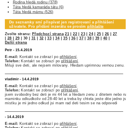
Rodina hledá rodinu (378)
Táta hledá kamaráda tátu (6)
Táta hledá mámu (526)
Do seznamky smí přispívat jen registrovaní a přihlášení
uživatele. Pro přidání inzerátu se prosím
přihlašte
Zvolte stranu:
Předchozí strana
21
|
22
|
23
|
24
|
25
|
26
|
27
|
28
|
29
|
30
|
31
|
32
|
33
|
34
|
35
|
36
|
37
|
38
|
39
|
40
|
Další strana
Petr - 15.4.2019
E-mail:
Kontakt se zobrazí po
přihlášení
.
Telefon:
Kontakt se zobrazí po
přihlášení
.
Miluji sve deti, ale nejsem milovany. Hledam uprimnou vernou zenu.
vladimir - 14.4.2019
E-mail:
Kontakt se zobrazí po
přihlášení
.
Telefon:
Kontakt se zobrazí po
přihlášení
.
jsem svobodny bez deti je mi 44 let a hledam zenu z ditetem nebo nas
maminku odkudkoliv od 28-40 let a treba by chtela jeste dite jedno js
mistku je mi jedno odkud jsi mam rad deti tesim se na odpovedi
- 14.4.2019
E-mail:
Kontakt se zobrazí po
přihlášení
.
Telefon:
Kontakt se zobrazí po
přihlášení
.