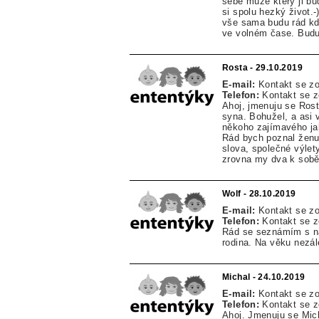
sebe muže který ji bud
si spolu hezký život.-
vše sama budu rád kdy
ve volném čase. Budu
Rosta - 29.10.2019
E-mail:
Kontakt se z
Telefon:
Kontakt se 
Ahoj, jmenuju se Rosti
syna. Bohužel, a asi 
někoho zajímavého jak 
Rád bych poznal ženu 
slova, společné výlet
zrovna my dva k sobě 
Wolf - 28.10.2019
E-mail:
Kontakt se z
Telefon:
Kontakt se 
Rád se seznámím s na
rodina. Na věku nezále
Michal - 24.10.2019
E-mail:
Kontakt se z
Telefon:
Kontakt se 
Ahoj. Jmenuju se Mich