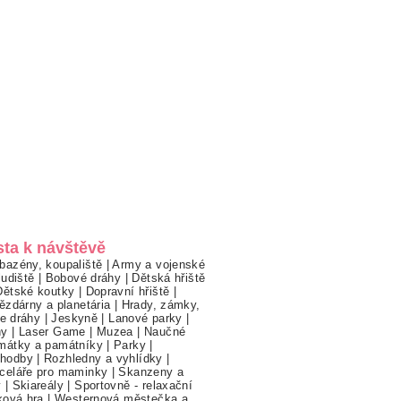
sta k návštěvě
bazény, koupaliště
|
Army a vojenské
ludiště
|
Bobové dráhy
|
Dětská hřiště
Dětské koutky
|
Dopravní hřiště
|
ězdárny a planetária
|
Hrady, zámky,
ne dráhy
|
Jeskyně
|
Lanové parky
|
hy
|
Laser Game
|
Muzea
|
Naučné
mátky a památníky
|
Parky
|
hodby
|
Rozhledny a vyhlídky
|
celáře pro maminky
|
Skanzeny a
y
|
Skiareály
|
Sportovně - relaxační
ková hra
|
Westernová městečka a