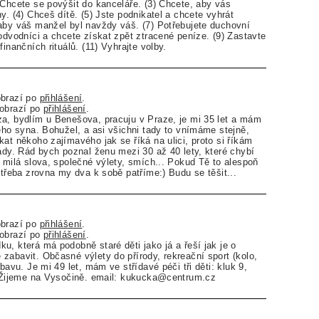
 Chcete se povýšit do kanceláře. (3) Chcete, aby vás
y. (4) Chceš dítě. (5) Jste podnikatel a chcete vyhrát
aby váš manžel byl navždy váš. (7) Potřebujete duchovní
podvodníci a chcete získat zpět ztracené peníze. (9) Zastavte
finančních rituálů. (11) Vyhrajte volby.
obrazí po
přihlášení
.
zobrazí po
přihlášení
.
a, bydlím u Benešova, pracuju v Praze, je mi 35 let a mám
tého syna. Bohužel, a asi všichni tady to vnímáme stejně,
kat někoho zajímavého jak se říká na ulici, proto si říkám
tady. Rád bych poznal ženu mezi 30 až 40 lety, které chybí
, milá slova, společné výlety, smích... Pokud Tě to alespoň
 třeba zrovna my dva k sobě patříme:) Budu se těšit...
obrazí po
přihlášení
.
zobrazí po
přihlášení
.
u, která má podobně staré děti jako já a řeší jak je o
zabavit. Občasné výlety do přírody, rekreační sport (kolo,
ábavu. Je mi 49 let, mám ve střídavé péči tři děti: kluk 9,
. Žijeme na Vysočině. email: kukucka@centrum.cz