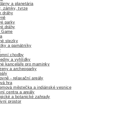
árny a planetária
, zámky, tvrze
ne dráhy
yně
vé parky
vé dráhy
r Game
a
né stezky
tky a památníky
y
emní chodby
edny a vyhlídky
né kanceláře pro maminky
zeny a archeoparky
eály
ovně - relaxační areály
vá hra
rnová městečka a indiánské vesnice
ní centra a areály
gické a botanické zahrady
ivní prostor