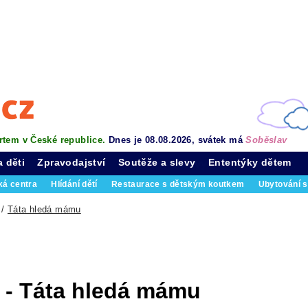
rtem v České republice.
Dnes je 08.08.2026, svátek má
Soběslav
a děti
Zpravodajství
Soutěže a slevy
Ententýky dětem
ká centra
Hlídání dětí
Restaurace s dětským koutkem
Ubytování s
/
Táta hledá mámu
 - Táta hledá mámu