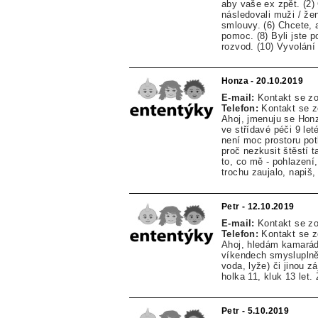
aby vaše ex zpět. (2)
následovali muži / žen
smlouvy. (6) Chcete, 
pomoc. (8) Byli jste 
rozvod. (10) Vyvolání 
Honza - 20.10.2019
E-mail:
Kontakt se z
Telefon:
Kontakt se 
Ahoj, jmenuju se Honz
ve střídavé péči 9 le
není moc prostoru pot
proč nezkusit štěstí 
to, co mě - pohlazení
trochu zaujalo, napiš,
Petr - 12.10.2019
E-mail:
Kontakt se z
Telefon:
Kontakt se 
Ahoj, hledám kamarádk
víkendech smysluplně 
voda, lyže) či jinou z
holka 11, kluk 13 let
Petr - 5.10.2019