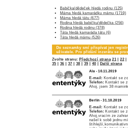
Babička/dědeček hledá rodinu (125)
Máma hledá kamarádku mámu (1719)
Máma hledá tátu (677)
Rodina hledá babičku/dědečka (256)
Rodina hledá rodinu (378)
Táta hledá kamaráda tátu (6)
Táta hledá mámu (526)
Do seznamky smí přispívat jen registr
uživatele. Pro přidání inzerátu se pr
Zvolte stranu:
Předchozí strana
21
|
22
35
|
36
|
37
|
38
|
39
|
40
|
Další strana
Ala - 10.11.2019
E-mail:
Kontakt se z
Telefon:
Kontakt se 
Ahoj, jsem 38 mamink
Berlin - 31.10.2019
E-mail:
Kontakt se z
Telefon:
Kontakt se 
Ahoj,vracím ze zahra
našel k sobě jednu mi
štíhlejší,komunikativ