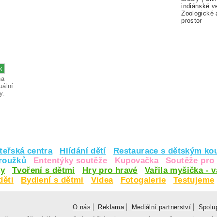
indiánské v
Zoologické 
prostor
na
uální
y.
teřská centra
Hlídání dětí
Restaurace s dětským ko
kroužků
Ententýky soutěže
Kupovačka
Soutěže pro 
y
Tvoření s dětmi
Hry pro hravé
Vařila myšička - 
děti
Bydlení s dětmi
Videa
Fotogalerie
Testujeme
O nás
Reklama
Mediální partnerství
Spolu