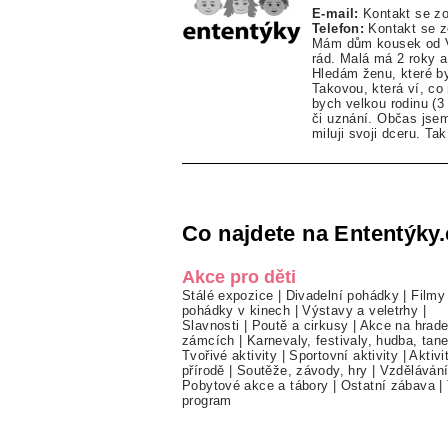
E-mail:
Kontakt se z
Telefon:
Kontakt se 
Mám dům kousek od V
rád. Malá má 2 roky a
Hledám ženu, které by
Takovou, která ví, co
bych velkou rodinu (3
či uznání. Občas jsem
miluji svoji dceru. Tak
Co najdete na Ententýky.
Akce pro děti
Stálé expozice
|
Divadelní pohádky
|
Filmy
pohádky v kinech
|
Výstavy a veletrhy
|
Slavnosti
|
Poutě a cirkusy
|
Akce na hrade
zámcích
|
Karnevaly, festivaly, hudba, tan
Tvořivé aktivity
|
Sportovní aktivity
|
Aktivi
přírodě
|
Soutěže, závody, hry
|
Vzděláván
Pobytové akce a tábory
|
Ostatní zábava
|
program