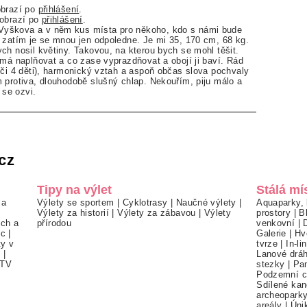
obrazí po
přihlášení
.
zobrazí po
přihlášení
.
yškova a v něm kus místa pro někoho, kdo s námi bude
 zatím je se mnou jen odpoledne. Je mi 35, 170 cm, 68 kg.
ch nosil květiny. Takovou, na kterou bych se mohl těšit.
 má naplňovat a co zase vyprazdňovat a obojí ji baví. Rád
 či 4 děti), harmonický vztah a aspoň občas slova pochvaly
 protiva, dlouhodobě slušný chlap. Nekouřím, piju málo a
 se ozvi.
cz
Tipy na výlet
Stálá mí
 a
Výlety se sportem
|
Cyklotrasy
|
Naučné výlety
|
Aquaparky, 
Výlety za historií
|
Výlety za zábavou
|
Výlety
prostory
|
B
ch a
přírodou
venkovní
|
ec
|
Galerie
|
Hv
ty v
tvrze
|
In-li
í
|
Lanové drá
TV
stezky
|
Pa
Podzemní c
Sdílené kan
archeopark
areály
|
Úni