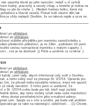
ás opustila těsně po jeho narození, neboť u ní vyhrál
 Jsem hodný, pracovitý a veselý chlap, u kterého je rodina na
lap co jde do všeho :) . Hledám hodnou holku, která má
t pohodová a hlavně veselá. Pokud máš vlastní děti,tak
odina je vždy nejlepší Doufám, že se taková najde a ozve se.
9
obrazí po
přihlášení
.
zobrazí po
přihlášení
.
žnost stálého přivýdělku pro maminku samoživitelku s
edám především přátelství, je mi 24let , podnikám čili jsem
i touhle cestou rozmazloval maminku s malymi caparty.:)
ství , vse je na domluvě :)) Pište a uvidíme co vznikne :)
.2019
obrazí po
přihlášení
.
zobrazí po
přihlášení
.
st každý, jsem tady, abych informoval celý svět o člověku,
ztah, a tento velký muž se jmenuje Dr. IZOYA. Opravdu pro
ci tím, že přivedl mého bývalého milence, který mě opustil,
ně už nikdy nevrátím. S tímto jsem si uvědomil, že
 o Dr. IZOYA světu bude pro lidi, kteří mají rozbité
hodně dobré, aby tento rozbitý vztah nebo vaše manželství
k němu dostat prostřednictvím jeho e-mailové adresy:
mail.com. Spojte se s ním a uvidíte, jak bude váš problém
pecializuje se také na následující záležitosti ... (1) Chcete,