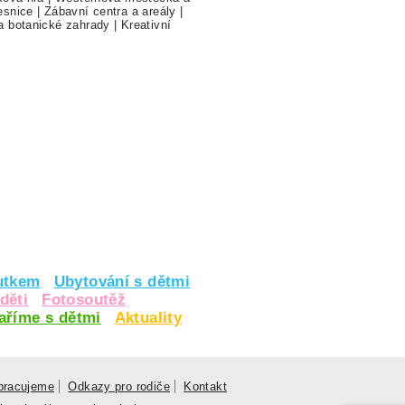
esnice
|
Zábavní centra a areály
|
a botanické zahrady
|
Kreativní
utkem
Ubytování s dětmi
děti
Fotosoutěž
vaříme s dětmi
Aktuality
pracujeme
Odkazy pro rodiče
Kontakt