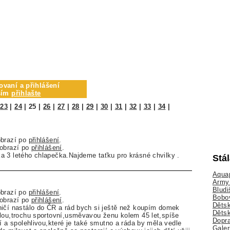
ovaní a přihlášení
osím
přihlašte
|
23
|
24
|
25
|
26
|
27
|
28
|
29
|
30
|
31
|
32
|
33
|
34
|
obrazí po
přihlášení
.
zobrazí po
přihlášení
.
a 3 letého chlapečka.Najdeme taťku pro krásné chvilky .
Stá
Aquap
Army 
Bludi
obrazí po
přihlášení
.
Bobo
zobrazí po
přihlášení
.
Dětsk
ničí nastálo do ČR a rád bych si ještě než koupím domek
Děts
lou,trochu sportovní,usměvavou ženu kolem 45 let,spíše
Dopra
ní a spolehlivou,které je také smutno a ráda by měla vedle
Galer