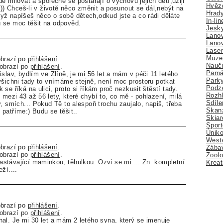
e milovat a společně se postarají o výchovu jejich dětí,užiji
Hvězd
))) Chceš-li v životě něco změnit a posunout se dál,nebýt na
Hrady
ž napíšeš něco o sobě dětech,odkud jste a co rádi děláte
In-li
 se moc těšit na odpověd.
Jesk
Lano
Lano
Lase
Muze
obrazí po
přihlášení
.
Nauč
zobrazí po
přihlášení
.
Pamá
slav, bydlím ve Zlíně, je mi 56 let a mám v péči 11 letého
Park
všichni tady to vnímáme stejně, není moc prostoru potkat
Podz
se říká na ulici, proto si říkám proč nezkusit štěstí tady.
Rozhl
mezi 43 až 56 lety, které chybí to, co mě - pohlazení, milá
Sdíle
y, smích... Pokud Tě to alespoň trochu zaujalo, napiš, třeba
Skan
patříme:) Budu se těšit..
Skiar
Sport
Úniko
Weste
obrazí po
přihlášení
.
Zábav
zobrazí po
přihlášení
.
Zoolo
stávající maminkou, těhulkou. Ozvi se mi.... Zn. kompletní
Kreat
ží....
obrazí po
přihlášení
.
zobrazí po
přihlášení
.
al. Je mi 30 let a mám 2 letého syna, který se jmenuje