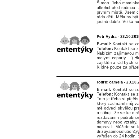
Šimon. Jeho maminka n
alkohol před rodinou.
prvním místě. Jsem ch
ráda děti. Měla by bý
jedině dobře. Velká r
Petr Vydra - 23.10.201
E-mail:
Kontakt se z
Telefon:
Kontakt se 
Nabízím zajímavou mo
malymi caparty . :) Hl
zajištěn a rád bych s
Klidně pouze za přátel
rodric camela - 23.10
E-mail:
Kontakt se z
Telefon:
Kontakt se 
Toto je třeba si přečí
který zachránil můj v
mě odvedl skvělou prá
a slibuji, že se ke m
rozdáváním podrobností
domovy nebo vztahy, 
napravili. Můžete se 
drizayaomosolution@g
vyřešen do 24 hodin. S