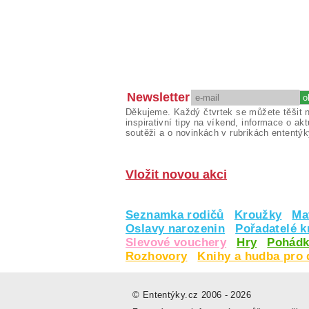
Newsletter
Děkujeme. Každý čtvrtek se můžete těšit 
inspirativní tipy na víkend, informace o akt
soutěži a o novinkách v rubrikách ententýk
Vložit novou akci
Seznamka rodičů
Kroužky
Ma
Oslavy narozenin
Pořadatelé 
Slevové vouchery
Hry
Pohádk
Rozhovory
Knihy a hudba pro 
© Ententýky.cz 2006 - 2026