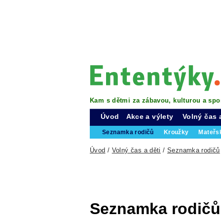
Kam s dětmi za zábavou, kulturou a spo
Úvod
Akce a výlety
Volný čas 
Seznamka rodičů
Kroužky
Mateřs
Úvod
/
Volný čas a děti
/
Seznamka rodičů
Seznamka rodičů