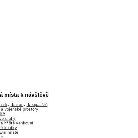
lá místa k návštěvě
arky, bazény, koupaliště
a vojenské prostory
ště
vé dráhy
á hřiště venkovní
ké koutky
vní hřiště
ie