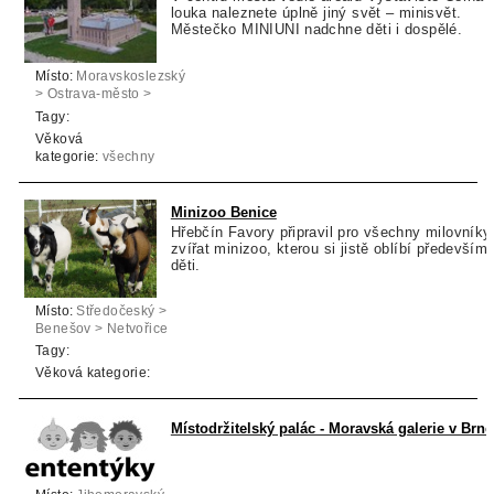
louka naleznete úplně jiný svět – minisvět.
Městečko MINIUNI nadchne děti i dospělé.
Místo:
Moravskoslezský
> Ostrava-město >
Ostrava
Tagy:
Věková
kategorie:
všechny
věkové kategorie
Minizoo Benice
Hřebčín Favory připravil pro všechny milovníky
zvířat minizoo, kterou si jistě oblíbí především
děti.
Místo:
Středočeský >
Benešov > Netvořice
Tagy:
Věková kategorie:
Místodržitelský palác - Moravská galerie v Brně