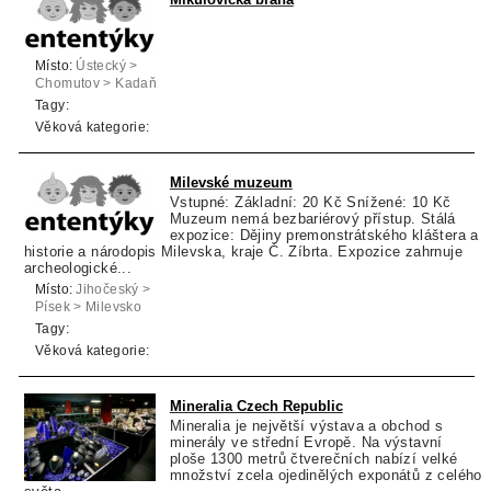
Místo:
Ústecký >
Chomutov > Kadaň
Tagy:
Věková kategorie:
Milevské muzeum
Vstupné: Základní: 20 Kč Snížené: 10 Kč
Muzeum nemá bezbariérový přístup. Stálá
expozice: Dějiny premonstrátského kláštera a
historie a národopis Milevska, kraje Č. Zíbrta. Expozice zahrnuje
archeologické...
Místo:
Jihočeský >
Písek > Milevsko
Tagy:
Věková kategorie:
Mineralia Czech Republic
Mineralia je největší výstava a obchod s
minerály ve střední Evropě. Na výstavní
ploše 1300 metrů čtverečních nabízí velké
množství zcela ojedinělých exponátů z celého