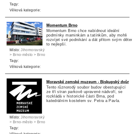
Tagy:
Věková kategorie:
Momentum Brno
Momentum Brno chce nabídnout ideální
podmínky maminkám a tatínkům, aby mohli
rozvíjet své podnikání a dát přitom svým děte
to nejlepší.
Místo:
Jihomoravský
> Brno-město > Brno
Tagy:
Věková kategorie:
Moravské zemské muzeum - Biskupský dvůr
Tento různorodý soubor budov obestupující
ze tří stran parkově upravené nádvoří, se
rozkládá v historické části Brna, pod
katedrálním kostelem sv. Petra a Pavla.
Místo:
Jihomoravský
> Brno-město > Brno
Tagy: