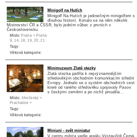
Minigolf na Hutích
Minigolf Na Hutích je jedinečným minigolfem s
dlouhou historií. Konalo se na něm několik
Mistrovství ČR a ČSSR, bylo jedním vůbec z prvních v
Československu.
Místo:
Praha > Praha
9, 14, 18, 19, 20, 21
> Praha 14
Tagy:
Věková kategorie:
Minimuzeum Zlaté stezky
Zlatá stezka patřila k nejvýznamnějším
středověkým obchodním komunikacím střední
Evropy. Jednalo se o systém obchodních cest,
které od raného středověku spojovaly Pasov
s českými zeměmi a po nichž proudila...
Místo:
Jihočeský >
Prachatice >
Vimperk
Tagy:
Věková kategorie:
Miniuni - svět miniatur
V centru města vedle areálu Výstaviště Černá