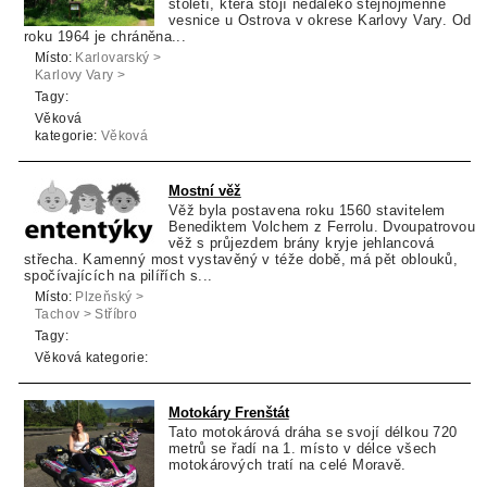
století, která stojí nedaleko stejnojmenné
vesnice u Ostrova v okrese Karlovy Vary. Od
roku 1964 je chráněna...
Místo:
Karlovarský >
Karlovy Vary >
Ostrov
Tagy:
Věková
kategorie:
Věková
kategorie neuvedena
Mostní věž
Věž byla postavena roku 1560 stavitelem
Benediktem Volchem z Ferrolu. Dvoupatrovou
věž s průjezdem brány kryje jehlancová
střecha. Kamenný most vystavěný v téže době, má pět oblouků,
spočívajících na pilířích s...
Místo:
Plzeňský >
Tachov > Stříbro
Tagy:
Věková kategorie:
Motokáry Frenštát
Tato motokárová dráha se svojí délkou 720
metrů se řadí na 1. místo v délce všech
motokárových tratí na celé Moravě.