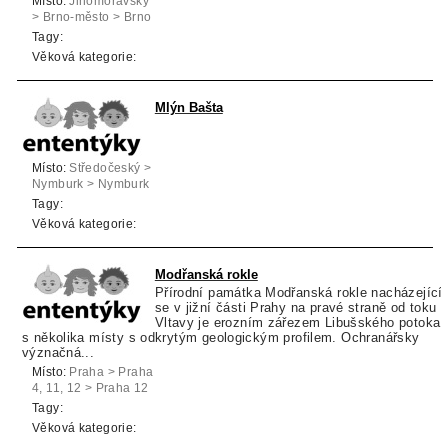
Místo:
Jihomoravský
> Brno-město > Brno
Tagy:
Věková kategorie:
Mlýn Bašta
Místo:
Středočeský >
Nymburk > Nymburk
Tagy:
Věková kategorie:
Modřanská rokle
Přírodní památka Modřanská rokle nacházející
se v jižní části Prahy na pravé straně od toku
Vltavy je erozním zářezem Libušského potoka
s několika místy s odkrytým geologickým profilem. Ochranářsky
význačná...
Místo:
Praha > Praha
4, 11, 12 > Praha 12
Tagy:
Věková kategorie: