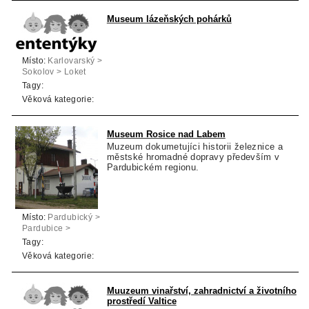
Museum lázeňských pohárků
Místo:
Karlovarský >
Sokolov > Loket
Tagy:
Věková kategorie:
Museum Rosice nad Labem
Muzeum dokumetujíci historii železnice a
městské hromadné dopravy především v
Pardubickém regionu.
Místo:
Pardubický >
Pardubice >
Pardubice
Tagy:
Věková kategorie:
Muuzeum vinařství, zahradnictví a životního
prostředí Valtice