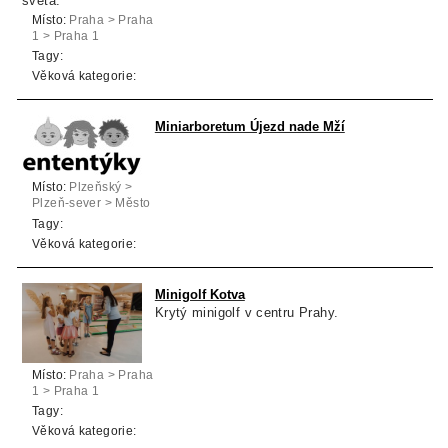
světa.
Místo:
Praha > Praha
1 > Praha 1
Tagy:
Věková kategorie:
Miniarboretum Újezd nade Mží
Místo:
Plzeňský >
Plzeň-sever > Město
Touškov
Tagy:
Věková kategorie:
Minigolf Kotva
Krytý minigolf v centru Prahy.
Místo:
Praha > Praha
1 > Praha 1
Tagy:
Věková kategorie: