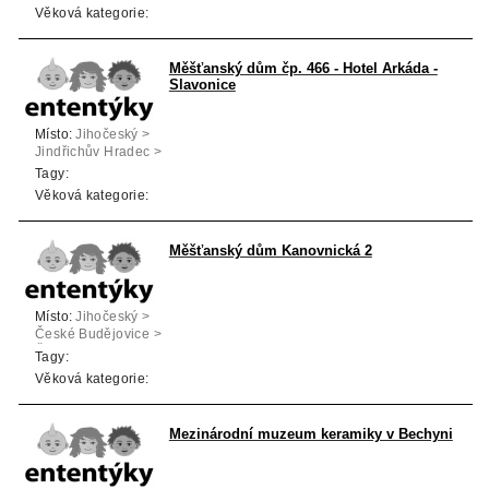
Věková kategorie:
Měšťanský dům čp. 466 - Hotel Arkáda -
Slavonice
Místo:
Jihočeský >
Jindřichův Hradec >
Slavonice
Tagy:
Věková kategorie:
Měšťanský dům Kanovnická 2
Místo:
Jihočeský >
České Budějovice >
České Budějovice
Tagy:
Věková kategorie:
Mezinárodní muzeum keramiky v Bechyni