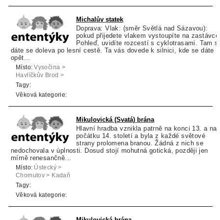
Michalův statek
Doprava: Vlak: (směr Světlá nad Sázavou):
pokud přijedete vlakem vystoupíte na zastávce
Pohleď, uvidíte rozcestí s cyklotrasami. Tam s
dáte se doleva po lesní cestě. Ta vás dovede k silnici, kde se dáte
opět...
Místo:
Vysočina >
Havlíčkův Brod >
Pohled
Tagy:
Věková kategorie:
Mikulovická (Svatá) brána
Hlavní hradba vznikla patrně na konci 13. a na
počátku 14. století a byla z každé světové
strany prolomena branou. Žádná z nich se
nedochovala v úplnosti. Dosud stojí mohutná gotická, později jen
mírně renesančně...
Místo:
Ústecký >
Chomutov > Kadaň
Tagy:
Věková kategorie:
Mikulovická brána