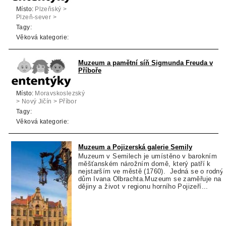
Místo:
Plzeňský >
Plzeň-sever >
Kralovice
Tagy:
Věková kategorie:
Muzeum a pamětní síň Sigmunda Freuda v
Příboře
Místo:
Moravskoslezský
> Nový Jičín > Příbor
Tagy:
Věková kategorie:
Muzeum a Pojizerská galerie Semily
Muzeum v Semilech je umístěno v barokním
měšťanském nárožním domě, který patří k
nejstarším ve městě (1760). Jedná se o rodný
dům Ivana Olbrachta.Muzeum se zaměřuje na
dějiny a život v regionu horního Pojizeří...