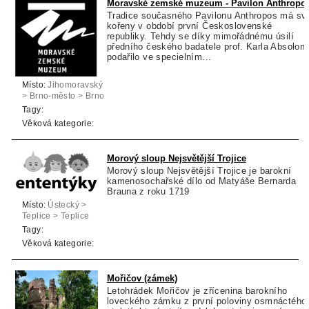
Moravské zemské muzeum - Pavilon Anthropo
Tradice současného Pavilonu Anthropos má sv
kořeny v období první Československé
republiky. Tehdy se díky mimořádnému úsilí
předního českého badatele prof. Karla Absolon
podařilo ve specielním...
Místo:
Jihomoravský
> Brno-město > Brno
Tagy:
Věková kategorie:
Morový sloup Nejsvětější Trojice
Morový sloup Nejsvětější Trojice je barokní
kamenosochařské dílo od Matyáše Bernarda
Brauna z roku 1719
Místo:
Ústecký >
Teplice > Teplice
Tagy:
Věková kategorie:
Mořičov (zámek)
Letohrádek Mořičov je zřícenina barokního
loveckého zámku z první poloviny osmnáctého