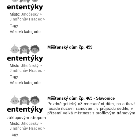
Místo:
Jihočeský >
Jindřichův Hradec >
Slavonice
Tagy:
Věková kategorie:
Měšťanský dům čp. 459
Místo:
Jihočeský >
Jindřichův Hradec >
Slavonice
Tagy:
Věková kategorie:
Měšťanský dům čp. 465 - Slavonice
Pozdně gotický až renesanční dům, na atikové
fasádě iluzivní rámování, v průjezdu sedile, v
přízemí velká místnost s profilovým trámovým
záklopovým stropem.
Místo:
Jihočeský >
Jindřichův Hradec >
Slavonice
Tagy: