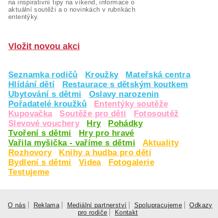
na inspirativní tipy na víkend, informace o
aktuální soutěži a o novinkách v rubrikách
ententýky.
Vložit novou akci
Seznamka rodičů
Kroužky
Mateřská centra
Hlídání dětí
Restaurace s dětským koutkem
Ubytování s dětmi
Oslavy narozenin
Pořadatelé kroužků
Ententýky soutěže
Kupovačka
Soutěže pro děti
Fotosoutěž
Slevové vouchery
Hry
Pohádky
Tvoření s dětmi
Hry pro hravé
Vařila myšička - vaříme s dětmi
Aktuality
Rozhovory
Knihy a hudba pro děti
Bydlení s dětmi
Videa
Fotogalerie
Testujeme
O nás
Reklama
Mediální partnerství
Spolupracujeme
Odkazy
pro rodiče
Kontakt