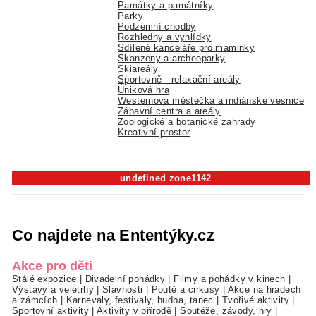
Památky a památníky
Parky
Podzemní chodby
Rozhledny a vyhlídky
Sdílené kanceláře pro maminky
Skanzeny a archeoparky
Skiareály
Sportovně - relaxační areály
Úniková hra
Westernová městečka a indiánské vesnice
Zábavní centra a areály
Zoologické a botanické zahrady
Kreativní prostor
undefined zone1142
Co najdete na Ententýky.cz
Akce pro děti
Stálé expozice
|
Divadelní pohádky
|
Filmy a pohádky v kinech
|
Výstavy a veletrhy
|
Slavnosti
|
Poutě a cirkusy
|
Akce na hradech
a zámcích
|
Karnevaly, festivaly, hudba, tanec
|
Tvořivé aktivity
|
Sportovní aktivity
|
Aktivity v přírodě
|
Soutěže, závody, hry
|