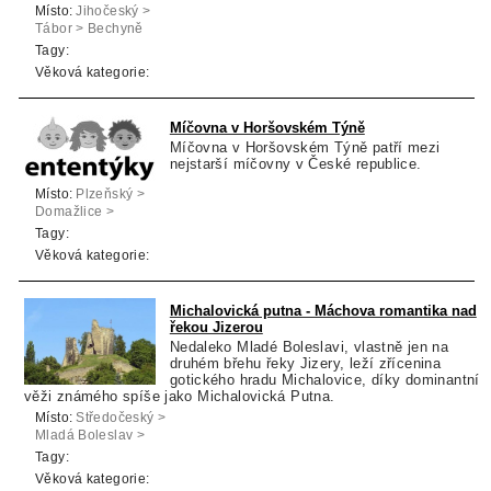
Místo:
Jihočeský >
Tábor > Bechyně
Tagy:
Věková kategorie:
Míčovna v Horšovském Týně
Míčovna v Horšovském Týně patří mezi
nejstarší míčovny v České republice.
Místo:
Plzeňský >
Domažlice >
Horšovský Týn
Tagy:
Věková kategorie:
Michalovická putna - Máchova romantika nad
řekou Jizerou
Nedaleko Mladé Boleslavi, vlastně jen na
druhém břehu řeky Jizery, leží zřícenina
gotického hradu Michalovice, díky dominantní
věži známého spíše jako Michalovická Putna.
Místo:
Středočeský >
Mladá Boleslav >
Mladá Boleslav
Tagy:
Věková kategorie: