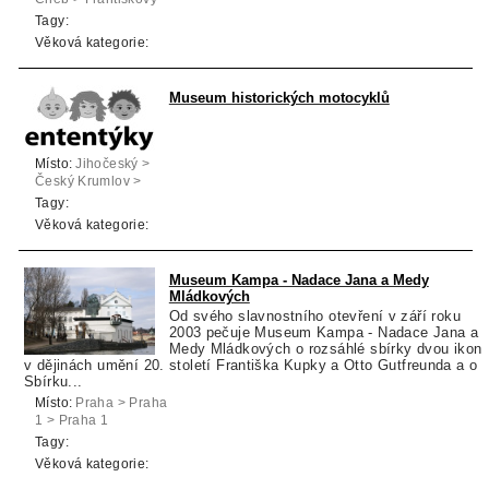
Lázně
Tagy:
Věková kategorie:
Museum historických motocyklů
Místo:
Jihočeský >
Český Krumlov >
Český Krumlov
Tagy:
Věková kategorie:
Museum Kampa - Nadace Jana a Medy
Mládkových
Od svého slavnostního otevření v září roku
2003 pečuje Museum Kampa - Nadace Jana a
Medy Mládkových o rozsáhlé sbírky dvou ikon
v dějinách umění 20. století Františka Kupky a Otto Gutfreunda a o
Sbírku...
Místo:
Praha > Praha
1 > Praha 1
Tagy:
Věková kategorie: