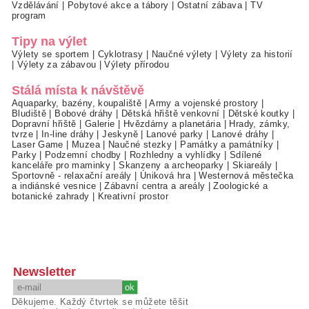
Vzdělávání
|
Pobytové akce a tábory
|
Ostatní zábava
|
TV
program
Tipy na výlet
Výlety se sportem
|
Cyklotrasy
|
Naučné výlety
|
Výlety za historií
|
Výlety za zábavou
|
Výlety přírodou
Stálá místa k návštěvě
Aquaparky, bazény, koupaliště
|
Army a vojenské prostory
|
Bludiště
|
Bobové dráhy
|
Dětská hřiště venkovní
|
Dětské koutky
|
Dopravní hřiště
|
Galerie
|
Hvězdárny a planetária
|
Hrady, zámky,
tvrze
|
In-line dráhy
|
Jeskyně
|
Lanové parky
|
Lanové dráhy
|
Laser Game
|
Muzea
|
Naučné stezky
|
Památky a památníky
|
Parky
|
Podzemní chodby
|
Rozhledny a vyhlídky
|
Sdílené
kanceláře pro maminky
|
Skanzeny a archeoparky
|
Skiareály
|
Sportovně - relaxační areály
|
Úniková hra
|
Westernová městečka
a indiánské vesnice
|
Zábavní centra a areály
|
Zoologické a
botanické zahrady
|
Kreativní prostor
Newsletter
Děkujeme. Každý čtvrtek se můžete těšit