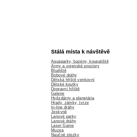
Stálá místa k návštěvě
Aquaparky, bazény, koupaliště
Army a vojenské prostory
Bludiště
Bobové dráhy
Dětská hřiště venkovní
Dětské koutky
Dopravní hřiště
Galerie
Hvězdárny a planetária
Hrady, zámky, tvrze
In-line dráhy
Jeskyně
Lanové parky
Lanové dráhy
Laser Game
Muzea
Naučné stezky