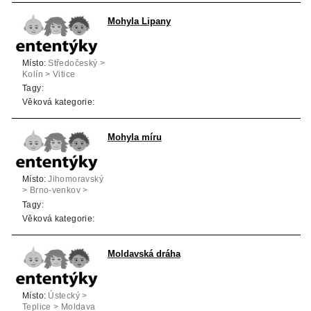
Mohyla Lipany
Místo:
Středočeský >
Kolín > Vitice
Tagy:
Věková kategorie:
Mohyla míru
Místo:
Jihomoravský
> Brno-venkov >
Prace
Tagy:
Věková kategorie:
Moldavská dráha
Místo:
Ústecký >
Teplice > Moldava