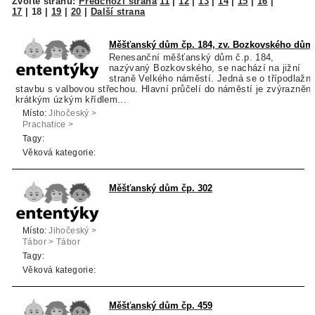
Zvolte stranu:
Předchozí strana
11
|
12
|
13
|
14
|
15
|
16
|
17
|
18
|
19
|
20
|
Další strana
Měšťanský dům čp. 184, zv. Bozkovského dům
Renesanční měšťanský dům č.p. 184,
nazývaný Bozkovského, se nachází na jižní
straně Velkého náměstí. Jedná se o třípodlažní
stavbu s valbovou střechou. Hlavní průčelí do náměstí je zvýrazněn
krátkým úzkým křídlem...
Místo:
Jihočeský >
Prachatice >
Prachatice
Tagy:
Věková kategorie:
Měšťanský dům čp. 302
Místo:
Jihočeský >
Tábor > Tábor
Tagy:
Věková kategorie:
Měšťanský dům čp. 459