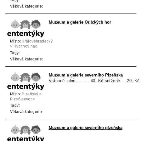
Tagy:
Věková kategorie:
Muzeum a galerie Orlických hor
Místo:
Královéhradecký
> Rychnov nad
Kněžnou > Rychnov
Tagy:
nad Kněžnou
Věková kategorie:
Muzeum a galerie severního Plzeňska
Vstupné: plné . . . . . 40,-Kč snížené . . 20,-Kč
Místo:
Plzeňský >
Plzeň-sever >
Kralovice
Tagy:
Věková kategorie:
Muzeum a galerie severního plzeňska