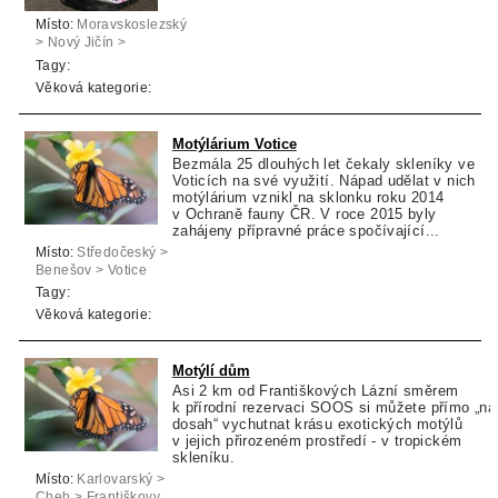
Místo:
Moravskoslezský
> Nový Jičín >
Trojanovice
Tagy:
Věková kategorie:
Motýlárium Votice
Bezmála 25 dlouhých let čekaly skleníky ve
Voticích na své využití. Nápad udělat v nich
motýlárium vznikl na sklonku roku 2014
v Ochraně fauny ČR. V roce 2015 byly
zahájeny přípravné práce spočívající...
Místo:
Středočeský >
Benešov > Votice
Tagy:
Věková kategorie:
Motýlí dům
Asi 2 km od Františkových Lázní směrem
k přírodní rezervaci SOOS si můžete přímo „na
dosah“ vychutnat krásu exotických motýlů
v jejich přirozeném prostředí - v tropickém
skleníku.
Místo:
Karlovarský >
Cheb > Františkovy