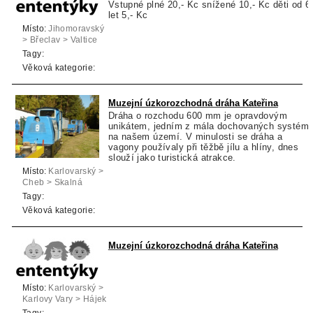
Vstupné plné 20,- Kc snížené 10,- Kc děti od 6
let 5,- Kc
Místo:
Jihomoravský
> Břeclav > Valtice
Tagy:
Věková kategorie:
Muzejní úzkorozchodná dráha Kateřina
Dráha o rozchodu 600 mm je opravdovým
unikátem, jedním z mála dochovaných systém
na našem území. V minulosti se dráha a
vagony používaly při těžbě jílu a hlíny, dnes
slouží jako turistická atrakce.
Místo:
Karlovarský >
Cheb > Skalná
Tagy:
Věková kategorie:
Muzejní úzkorozchodná dráha Kateřina
Místo:
Karlovarský >
Karlovy Vary > Hájek