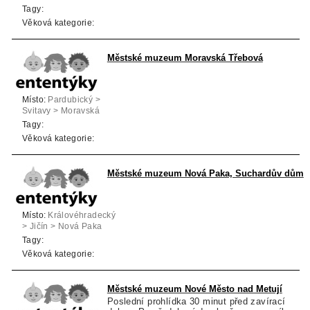
Tagy:
Věková kategorie:
Městské muzeum Moravská Třebová
Místo:
Pardubický >
Svitavy > Moravská
Třebová
Tagy:
Věková kategorie:
Městské muzeum Nová Paka, Suchardův dům
Místo:
Královéhradecký
> Jičín > Nová Paka
Tagy:
Věková kategorie:
Městské muzeum Nové Město nad Metují
Poslední prohlídka 30 minut před zavírací