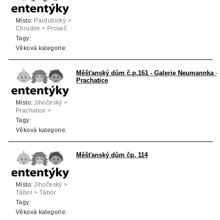
Místo:
Pardubický >
Chrudim > Proseč
Tagy:
Věková kategorie:
Měšťanský dům č.p.161 - Galerie Neumannka -
Prachatice
Místo:
Jihočeský >
Prachatice >
Prachatice
Tagy:
Věková kategorie:
Měšťanský dům čp. 114
Místo:
Jihočeský >
Tábor > Tábor
Tagy:
Věková kategorie: