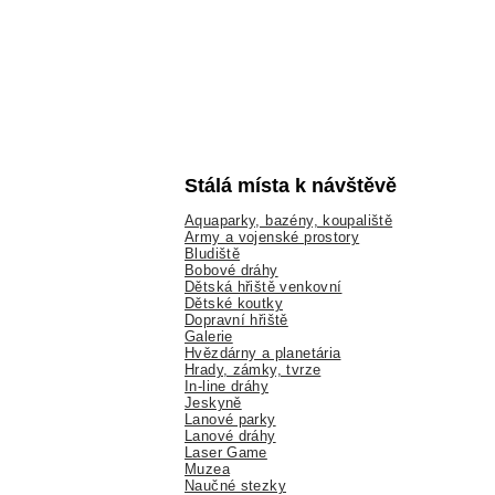
Stálá místa k návštěvě
Aquaparky, bazény, koupaliště
Army a vojenské prostory
Bludiště
Bobové dráhy
Dětská hřiště venkovní
Dětské koutky
Dopravní hřiště
Galerie
Hvězdárny a planetária
Hrady, zámky, tvrze
In-line dráhy
Jeskyně
Lanové parky
Lanové dráhy
Laser Game
Muzea
Naučné stezky