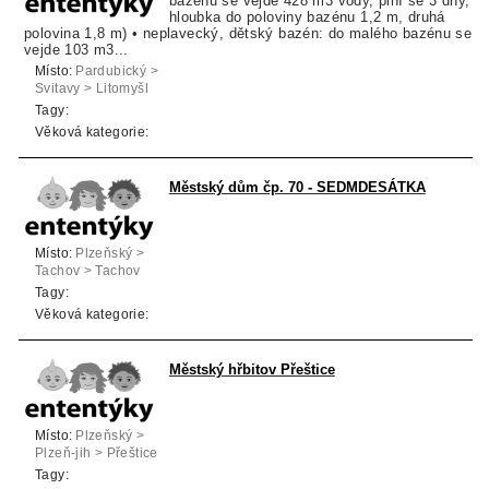
bazénu se vejde 428 m3 vody, plní se 3 dny,
hloubka do poloviny bazénu 1,2 m, druhá
polovina 1,8 m) • neplavecký, dětský bazén: do malého bazénu se
vejde 103 m3...
Místo:
Pardubický >
Svitavy > Litomyšl
Tagy:
Věková kategorie:
Městský dům čp. 70 - SEDMDESÁTKA
Místo:
Plzeňský >
Tachov > Tachov
Tagy:
Věková kategorie:
Městský hřbitov Přeštice
Místo:
Plzeňský >
Plzeň-jih > Přeštice
Tagy: