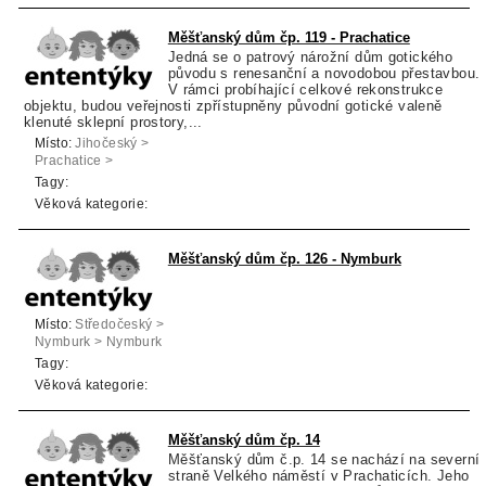
Měšťanský dům čp. 119 - Prachatice
Jedná se o patrový nárožní dům gotického
původu s renesanční a novodobou přestavbou.
V rámci probíhající celkové rekonstrukce
objektu, budou veřejnosti zpřístupněny původní gotické valeně
klenuté sklepní prostory,...
Místo:
Jihočeský >
Prachatice >
Prachatice
Tagy:
Věková kategorie:
Měšťanský dům čp. 126 - Nymburk
Místo:
Středočeský >
Nymburk > Nymburk
Tagy:
Věková kategorie:
Měšťanský dům čp. 14
Měšťanský dům č.p. 14 se nachází na severní
straně Velkého náměstí v Prachaticích. Jeho