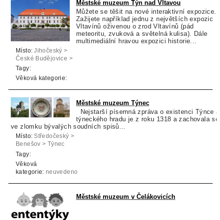
Městské muzeum Týn nad Vltavou
Můžete se těšit na nové interaktivní expozice.
Zažijete například jednu z největších expozic
Vltavínů oživenou o zrod Vltavínů (pád
meteoritu, zvuková a světelná kulisa). Dále
multimediální hravou expozici historie...
Místo:
Jihočeský >
České Budějovice >
Týn nad Vltavou
Tagy:
Věková kategorie:
Městské muzeum Týnec
Nejstarší písemná zpráva o existenci Týnce a
týneckého hradu je z roku 1318 a zachovala se
ve zlomku bývalých soudních spisů...
Místo:
Středočeský >
Benešov > Týnec
nad Sázavou
Tagy:
Věková
kategorie:
neuvedeno
Městské muzeum v Čelákovicích