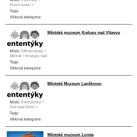
Plzeň-sever >
Kožlany
Tagy:
Věková kategorie:
Městské muzeum Kralupy nad Vltavou
Místo:
Středočeský >
Mělník > Kralupy nad
Vltavou
Tagy:
Věková kategorie:
Městské Muzeum Lanškroun
Místo:
Pardubický >
Ústí nad Orlicí >
Lanškroun
Tagy:
Věková kategorie:
Městské muzeum Loreta