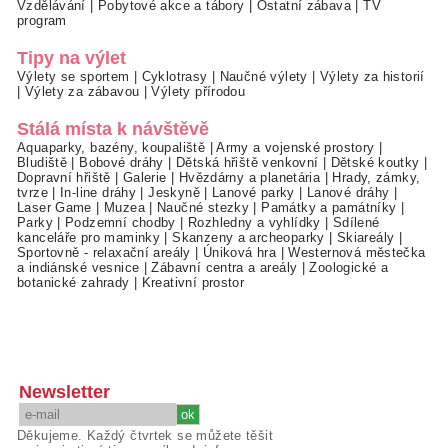
Vzdělávání
|
Pobytové akce a tábory
|
Ostatní zábava
|
TV
program
Tipy na výlet
Výlety se sportem
|
Cyklotrasy
|
Naučné výlety
|
Výlety za historií
|
Výlety za zábavou
|
Výlety přírodou
Stálá místa k návštěvě
Aquaparky, bazény, koupaliště
|
Army a vojenské prostory
|
Bludiště
|
Bobové dráhy
|
Dětská hřiště venkovní
|
Dětské koutky
|
Dopravní hřiště
|
Galerie
|
Hvězdárny a planetária
|
Hrady, zámky,
tvrze
|
In-line dráhy
|
Jeskyně
|
Lanové parky
|
Lanové dráhy
|
Laser Game
|
Muzea
|
Naučné stezky
|
Památky a památníky
|
Parky
|
Podzemní chodby
|
Rozhledny a vyhlídky
|
Sdílené
kanceláře pro maminky
|
Skanzeny a archeoparky
|
Skiareály
|
Sportovně - relaxační areály
|
Úniková hra
|
Westernová městečka
a indiánské vesnice
|
Zábavní centra a areály
|
Zoologické a
botanické zahrady
|
Kreativní prostor
Newsletter
Děkujeme. Každý čtvrtek se můžete těšit