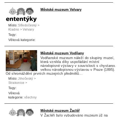
Městské muzeum Velvary
Místo:
Středočeský >
Kladno > Velvary
Tagy:
Věková kategorie:
Městské muzeum Vodňany
Vodňanské muzeum náleží do skupiny muzeí,
která vznikla díky uspořádání místní
národopisné výstavy v souvislosti s chystanou
velkou národopisnou výstavou v Praze (1895).
Od shromáždění prvních muzejních předmětů...
Místo:
Jihočeský >
Strakonice >
Vodňany
Tagy:
Věková
kategorie:
všechny
věkové kategorie
Městské muzeum Žacléř
V Žacléři bylo vybudováno muzeum již na