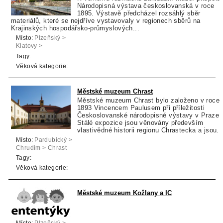
Národopisná výstava českoslovanská v roce
1895. Výstavě předcházel rozsáhlý sběr
materiálů, které se nejdříve vystavovaly v regionech sběrů na
Krajinských hospodářsko-průmyslových...
Místo:
Plzeňský >
Klatovy >
Horažďovice
Tagy:
Věková kategorie:
Městské muzeum Chrast
Městské muzeum Chrast bylo založeno v roce
1893 Vincencem Paulusem při příležitosti
Českoslovanské národopisné výstavy v Praze.
Stálé expozice jsou věnovány především
vlastivědné historii regionu Chrastecka a jsou..
Místo:
Pardubický >
Chrudim > Chrast
Tagy:
Věková kategorie:
Městské muzeum Kožlany a IC
Místo:
Plzeňský >