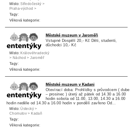
Místo:
Středočeský >
Praha-východ >
Čelákovice
Tagy:
Věková kategorie:
Městské muzeum v Jaroměři
Vstupné Dospělí 20,- Kč Děti, studenti,
důchodci 10,- Kč
Místo:
Královéhradecký
> Náchod > Jaroměř
Tagy:
Věková kategorie:
Městské muzeum v Kadani
Otevírací doba: Prohlídky s průvodcem ( duben
– prosinec ) úterý až pátek od 14.30 a 16.00
hodin sobota od 11.00, 13.00, 14.30 a 16.00
hodin neděle od 14.30 a 16.00 hodin v pondělí zavřeno Od...
Místo:
Ústecký >
Chomutov > Kadaň
Tagy:
Věková kategorie: