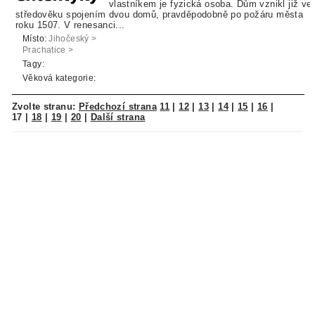
vlastníkem je fyzická osoba. Dům vznikl již ve
středověku spojením dvou domů, pravděpodobně po požáru města
roku 1507. V renesanci...
Místo:
Jihočeský >
Prachatice >
Prachatice
Tagy:
Věková kategorie:
Zvolte stranu:
Předchozí strana
11
|
12
|
13
|
14
|
15
|
16
|
17
|
18
|
19
|
20
|
Další strana