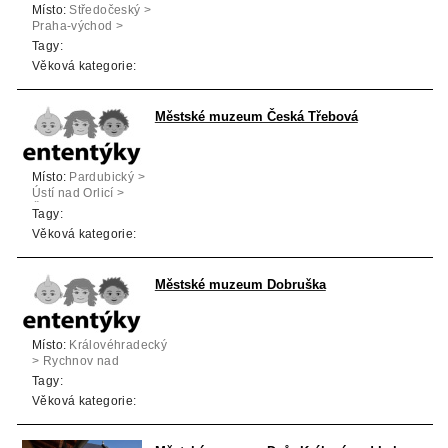
Místo:
Středočeský >
Praha-východ >
Čelákovice
Tagy:
Věková kategorie:
Městské muzeum Česká Třebová
Místo:
Pardubický >
Ústí nad Orlicí >
Česká Třebová
Tagy:
Věková kategorie:
Městské muzeum Dobruška
Místo:
Královéhradecký
> Rychnov nad
Kněžnou > Dobruška
Tagy:
Věková kategorie: