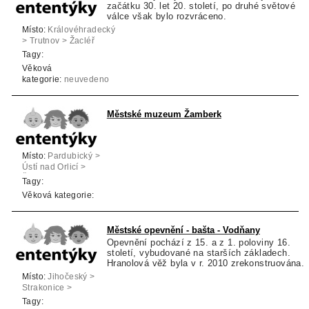
začátku 30. let 20. století, po druhé světové
válce však bylo rozvráceno.
Místo:
Královéhradecký
> Trutnov > Žacléř
Tagy:
Věková
kategorie:
neuvedeno
Městské muzeum Žamberk
Místo:
Pardubický >
Ústí nad Orlicí >
Žamberk
Tagy:
Věková kategorie:
Městské opevnění - bašta - Vodňany
Opevnění pochází z 15. a z 1. poloviny 16.
století, vybudované na starších základech.
Hranolová věž byla v r. 2010 zrekonstruována.
Místo:
Jihočeský >
Strakonice >
Vodňany
Tagy: