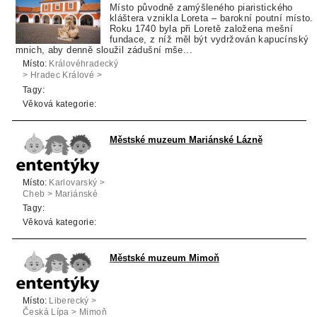
Místo původně zamýšleného piaristického
kláštera vznikla Loreta – barokní poutní místo.
Roku 1740 byla při Loretě založena mešní
fundace, z níž měl být vydržován kapucínský
mnich, aby denně sloužil zádušní mše...
Místo:
Královéhradecký
> Hradec Králové >
Chlumec nad Cidlinou
Tagy:
Věková kategorie:
Městské muzeum Mariánské Lázně
Místo:
Karlovarský >
Cheb > Mariánské
Lázně
Tagy:
Věková kategorie:
Městské muzeum Mimoň
Místo:
Liberecký >
Česká Lípa > Mimoň