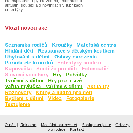
na inspirativní tipy na víkend, informace o
aktuální soutěži a o novinkách v rubrikách
ententýky.
Vložit novou akci
Seznamka rodičů
Kroužky
Mateřská centra
Hlídání dětí
Restaurace s dětským koutkem
Ubytování s dětmi
Oslavy narozenin
Pořadatelé kroužků
Ententýky soutěže
Kupovačka
Soutěže pro děti
Fotosoutěž
Slevové vouchery
Hry
Pohádky
Tvoření s dětmi
Hry pro hravé
Vařila myšička - vaříme s dětmi
Aktuality
Rozhovory
Knihy a hudba pro děti
Bydlení s dětmi
Videa
Fotogalerie
Testujeme
O nás
Reklama
Mediální partnerství
Spolupracujeme
Odkazy
pro rodiče
Kontakt