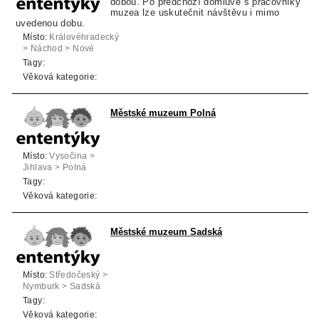
dobou. Po předchozí domluvě s pracovníky
muzea lze uskutečnit návštěvu i mimo
uvedenou dobu.
Místo:
Královéhradecký
> Náchod > Nové
Město nad Metují
Tagy:
Věková kategorie:
Městské muzeum Polná
Místo:
Vysočina >
Jihlava > Polná
Tagy:
Věková kategorie:
Městské muzeum Sadská
Místo:
Středočeský >
Nymburk > Sadská
Tagy:
Věková kategorie: