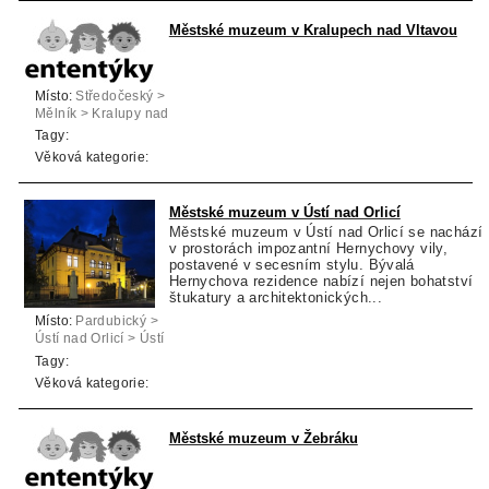
Městské muzeum v Kralupech nad Vltavou
Místo:
Středočeský >
Mělník > Kralupy nad
Vltavou
Tagy:
Věková kategorie:
Městské muzeum v Ústí nad Orlicí
Městské muzeum v Ústí nad Orlicí se nachází
v prostorách impozantní Hernychovy vily,
postavené v secesním stylu. Bývalá
Hernychova rezidence nabízí nejen bohatství
štukatury a architektonických...
Místo:
Pardubický >
Ústí nad Orlicí > Ústí
nad Orlicí
Tagy:
Věková kategorie:
Městské muzeum v Žebráku