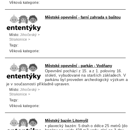
Věková kategorie:
Městské opevnění - farní zahrada s baštou
Místo:
Jihočeský >
Strakonice >
Vodňany
Tagy:
Věková kategorie:
Městské opevnění - parkán - Vodňany
Opevnění pochází z 15. a z 1. poloviny 16.
století, vybudované na starších základech. V
parkánu byl proveden archeologický výzkum a
je v současnosti příkladně upraven.
Místo:
Jihočeský >
Strakonice >
Vodňany
Tagy:
Věková kategorie:
Městský bazén Litomyšl
• plavecký bazén: 5 drah o délce 25 metrů (do