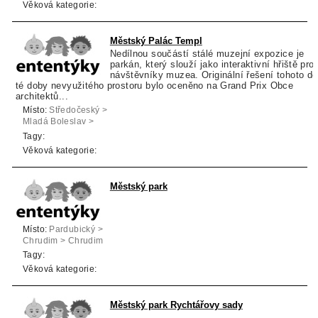
Věková kategorie:
Městský Palác Templ
Nedílnou součástí stálé muzejní expozice je
parkán, který slouží jako interaktivní hřiště pro
návštěvníky muzea. Originální řešení tohoto do
té doby nevyužitého prostoru bylo oceněno na Grand Prix Obce
architektů...
Místo:
Středočeský >
Mladá Boleslav >
Mladá Boleslav
Tagy:
Věková kategorie:
Městský park
Místo:
Pardubický >
Chrudim > Chrudim
Tagy:
Věková kategorie:
Městský park Rychtářovy sady