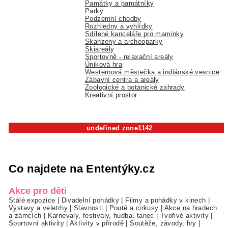
Památky a památníky
Parky
Podzemní chodby
Rozhledny a vyhlídky
Sdílené kanceláře pro maminky
Skanzeny a archeoparky
Skiareály
Sportovně - relaxační areály
Úniková hra
Westernová městečka a indiánské vesnice
Zábavní centra a areály
Zoologické a botanické zahrady
Kreativní prostor
undefined zone1142
Co najdete na Ententýky.cz
Akce pro děti
Stálé expozice
|
Divadelní pohádky
|
Filmy a pohádky v kinech
|
Výstavy a veletrhy
|
Slavnosti
|
Poutě a cirkusy
|
Akce na hradech
a zámcích
|
Karnevaly, festivaly, hudba, tanec
|
Tvořivé aktivity
|
Sportovní aktivity
|
Aktivity v přírodě
|
Soutěže, závody, hry
|