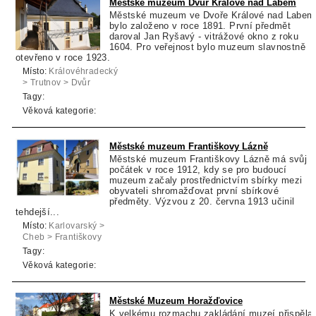
Městské muzeum Dvůr Králové nad Labem
Městské muzeum ve Dvoře Králové nad Labem
bylo založeno v roce 1891. První předmět
daroval Jan Ryšavý - vitrážové okno z roku
1604. Pro veřejnost bylo muzeum slavnostně
otevřeno v roce 1923.
Místo:
Královéhradecký
> Trutnov > Dvůr
Králové nad Labem
Tagy:
Věková kategorie:
Městské muzeum Františkovy Lázně
Městské muzeum Františkovy Lázně má svůj
počátek v roce 1912, kdy se pro budoucí
muzeum začaly prostřednictvím sbírky mezi
obyvateli shromažďovat první sbírkové
předměty. Výzvou z 20. června 1913 učinil
tehdejší...
Místo:
Karlovarský >
Cheb > Františkovy
Lázně
Tagy:
Věková kategorie:
Městské Muzeum Horažďovice
K velkému rozmachu zakládání muzeí přispěla