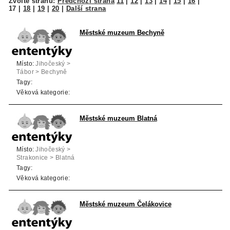
Zvolte stranu:
Předchozí strana
11
|
12
|
13
|
14
|
15
|
16
|
17
|
18
|
19
|
20
|
Další strana
Městské muzeum Bechyně
Místo:
Jihočeský >
Tábor > Bechyně
Tagy:
Věková kategorie:
Městské muzeum Blatná
Místo:
Jihočeský >
Strakonice > Blatná
Tagy:
Věková kategorie:
Městské muzeum Čelákovice