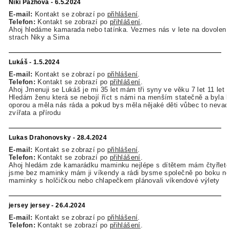
Niki Pazhova - 6.5.2024
E-mail:
Kontakt se zobrazí po
přihlášení
.
Telefon:
Kontakt se zobrazí po
přihlášení
.
Ahoj hledáme kamarada nebo tatínka. Vezmes nás v lete na dovole
strach Niky a Sima
Lukáš - 1.5.2024
E-mail:
Kontakt se zobrazí po
přihlášení
.
Telefon:
Kontakt se zobrazí po
přihlášení
.
Ahoj Jmenuji se Lukáš je mi 35 let mám tři syny ve věku 7 let 11 let a
Hledám ženu která se nebojí říct s námi na menším statečně a byla
oporou a měla nás ráda a pokud bys měla nějaké děti vůbec to nevad
zvířata a přírodu
Lukas Drahonovsky - 28.4.2024
E-mail:
Kontakt se zobrazí po
přihlášení
.
Telefon:
Kontakt se zobrazí po
přihlášení
.
Ahoj hledám zde kamarádku maminku nejlépe s dítětem mám čtyřleto
jsme bez maminky mám ji víkendy a rádi bysme společně po boku ně
maminky s holčičkou nebo chlapečkem plánovali víkendové výlety
jersey jersey - 26.4.2024
E-mail:
Kontakt se zobrazí po
přihlášení
.
Telefon:
Kontakt se zobrazí po
přihlášení
.