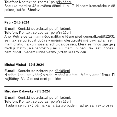
Telefon:
Kontakt se zobrazí po
přihlášení
.
Baculka mamina 42 s dvěma dětmi 11 a 17. Hledam kamarádku z dětm
pokec, kafčo. Břeclav
Petr - 24.5.2024
E-mail:
Kontakt se zobrazí po
přihlášení
.
Telefon:
Kontakt se zobrazí po
přihlášení
.
Ahoj Petr sice už mám něco nalítáno těsně před generálkou&#129315
se i tak se udržovat občas vyměním olej ,prostě mě baví auta, jsem z
mám chatrč na kuří noze a jednu čarodějnici, která se mnou žije ,je jí
bych jí roztrhl, ale naprosto jí miluju, mám ji v péči, tak jestli chceš
nám přidat, hledám určitě vážný ,vztah krásný den
Michal Michal - 19.5.2024
E-mail:
Kontakt se zobrazí po
přihlášení
.
Hledám ženu pro vážný vztah. Možná s dětmi. Mám vlastní firmu. Fi
zajištěný. Vzdálenost není problém
Miroslav Kalavsky - 7.5.2024
E-mail:
Kontakt se zobrazí po
přihlášení
.
Telefon:
Kontakt se zobrazí po
přihlášení
.
Hľadám seniorský pár na kamarátstvo budem rád ak sa niekto ozve ..