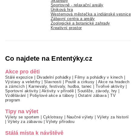
Skiareály
Sportovně - relaxační areály
Úniková hra
Westernová městečka a indiánské vesnice
Zábavní centra a areály
Zoologické a botanické zahrady
Kreativní prostor
Co najdete na Ententýky.cz
Akce pro děti
Stálé expozice
|
Divadelní pohádky
|
Filmy a pohádky v kinech
|
Výstavy a veletrhy
|
Slavnosti
|
Poutě a cirkusy
|
Akce na hradech
a zámcích
|
Karnevaly, festivaly, hudba, tanec
|
Tvořivé aktivity
|
Sportovní aktivity
|
Aktivity v přírodě
|
Soutěže, závody, hry
|
Vzdělávání
|
Pobytové akce a tábory
|
Ostatní zábava
|
TV
program
Tipy na výlet
Výlety se sportem
|
Cyklotrasy
|
Naučné výlety
|
Výlety za historií
|
Výlety za zábavou
|
Výlety přírodou
Stálá místa k návštěvě