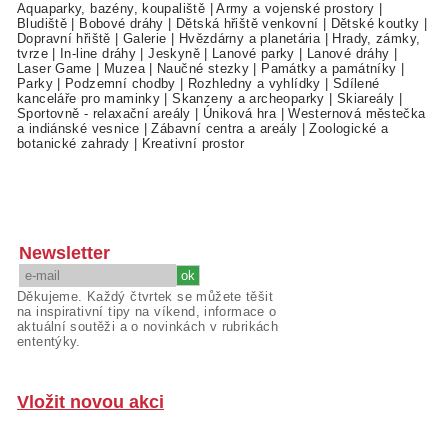
Aquaparky, bazény, koupaliště
|
Army a vojenské prostory
|
Bludiště
|
Bobové dráhy
|
Dětská hřiště venkovní
|
Dětské koutky
|
Dopravní hřiště
|
Galerie
|
Hvězdárny a planetária
|
Hrady, zámky,
tvrze
|
In-line dráhy
|
Jeskyně
|
Lanové parky
|
Lanové dráhy
|
Laser Game
|
Muzea
|
Naučné stezky
|
Památky a památníky
|
Parky
|
Podzemní chodby
|
Rozhledny a vyhlídky
|
Sdílené
kanceláře pro maminky
|
Skanzeny a archeoparky
|
Skiareály
|
Sportovně - relaxační areály
|
Úniková hra
|
Westernová městečka
a indiánské vesnice
|
Zábavní centra a areály
|
Zoologické a
botanické zahrady
|
Kreativní prostor
Newsletter
Děkujeme. Každý čtvrtek se můžete těšit
na inspirativní tipy na víkend, informace o
aktuální soutěži a o novinkách v rubrikách
ententýky.
Vložit novou akci