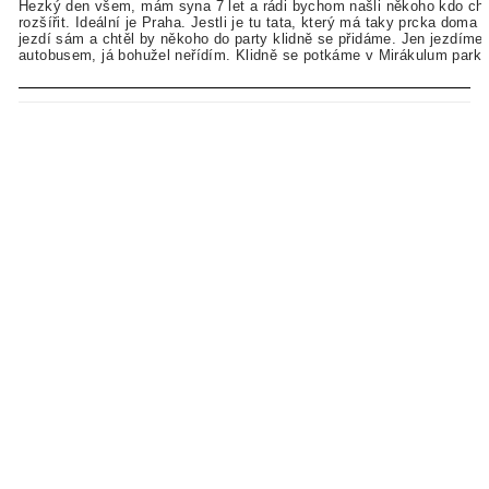
Hezký den všem, mám syna 7 let a rádi bychom našli někoho kdo chc
rozšířit. Ideální je Praha. Jestli je tu tata, který má taky prcka doma 
jezdí sám a chtěl by někoho do party klidně se přidáme. Jen jezdíme
autobusem, já bohužel neřídím. Klidně se potkáme v Mirákulum parku