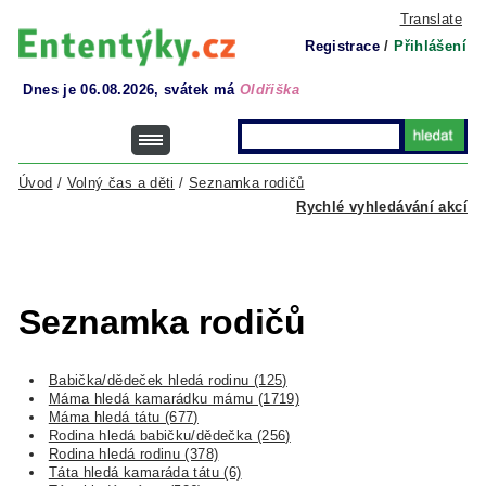
Translate
Registrace
/
Přihlášení
Dnes je 06.08.2026, svátek má
Oldřiška
Úvod
/
Volný čas a děti
/
Seznamka rodičů
Rychlé vyhledávání akcí
Seznamka rodičů
Babička/dědeček hledá rodinu (125)
Máma hledá kamarádku mámu (1719)
Máma hledá tátu (677)
Rodina hledá babičku/dědečka (256)
Rodina hledá rodinu (378)
Táta hledá kamaráda tátu (6)