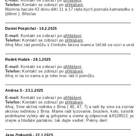
E-mail:
Kontakt se zobrazí po
přihlášení
.
Telefon:
Kontakt se zobrazí po
přihlášení
.
Mamina bacule 43 dvou dětí 11 a 17 ráda bych poznala kamaradku s 
(dětmi ). Břeclav
Daniel Pospichal - 16.2.2025
E-mail:
Kontakt se zobrazí po
přihlášení
.
Telefon:
Kontakt se zobrazí po
přihlášení
.
Ahoj Moc rád pomůžu s čímkoliv bezva mamce Určitě se ozvi a uvid
Radek Hudak - 28.1.2025
E-mail:
Kontakt se zobrazí po
přihlášení
.
Telefon:
Kontakt se zobrazí po
přihlášení
.
Ahoj si na to sama a je toho moc rád ti pomůžu.
Andrea S - 23.1.2025
E-mail:
Kontakt se zobrazí po
přihlášení
.
Telefon:
Kontakt se zobrazí po
přihlášení
.
Ahoj, Sme akčná rodinka z Brna ( 40, 47, 7) a radi by sme sa zoznami
akcnou rodinkou z Brna. Mame radi lyzovanie, brusleni, kolo, turistiku
podnikame vylety ale aj grilujeme a vieme aj odpocivat &#128512; pok
stejne a hladate partakov, tak dajte vediet. Pekny den!
Jana Zinkovitá - 22.1.2025