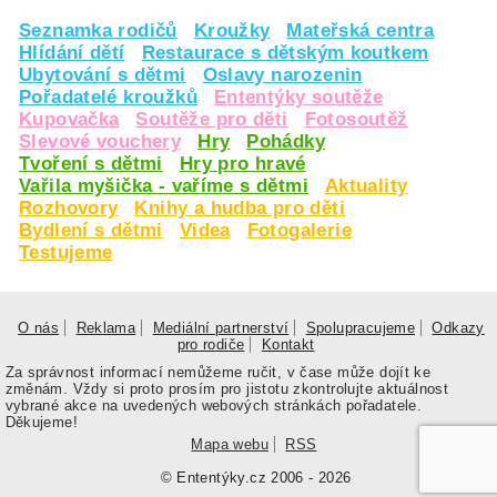
Seznamka rodičů
Kroužky
Mateřská centra
Hlídání dětí
Restaurace s dětským koutkem
Ubytování s dětmi
Oslavy narozenin
Pořadatelé kroužků
Ententýky soutěže
Kupovačka
Soutěže pro děti
Fotosoutěž
Slevové vouchery
Hry
Pohádky
Tvoření s dětmi
Hry pro hravé
Vařila myšička - vaříme s dětmi
Aktuality
Rozhovory
Knihy a hudba pro děti
Bydlení s dětmi
Videa
Fotogalerie
Testujeme
O nás
Reklama
Mediální partnerství
Spolupracujeme
Odkazy
pro rodiče
Kontakt
Za správnost informací nemůžeme ručit, v čase může dojít ke
změnám. Vždy si proto prosím pro jistotu zkontrolujte aktuálnost
vybrané akce na uvedených webových stránkách pořadatele.
Děkujeme!
Mapa webu
RSS
© Ententýky.cz 2006 - 2026