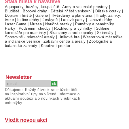
Stálá místa k návštěvě
Aquaparky, bazény, koupaliště
|
Army a vojenské prostory
|
Bludiště
|
Bobové dráhy
|
Dětská hřiště venkovní
|
Dětské koutky
|
Dopravní hřiště
|
Galerie
|
Hvězdárny a planetária
|
Hrady, zámky,
tvrze
|
In-line dráhy
|
Jeskyně
|
Lanové parky
|
Lanové dráhy
|
Laser Game
|
Muzea
|
Naučné stezky
|
Památky a památníky
|
Parky
|
Podzemní chodby
|
Rozhledny a vyhlídky
|
Sdílené
kanceláře pro maminky
|
Skanzeny a archeoparky
|
Skiareály
|
Sportovně - relaxační areály
|
Úniková hra
|
Westernová městečka
a indiánské vesnice
|
Zábavní centra a areály
|
Zoologické a
botanické zahrady
|
Kreativní prostor
Newsletter
Děkujeme. Každý čtvrtek se můžete těšit
na inspirativní tipy na víkend, informace o
aktuální soutěži a o novinkách v rubrikách
ententýky.
Vložit novou akci