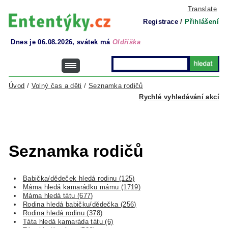
Translate
Registrace
/
Přihlášení
Dnes je 06.08.2026, svátek má
Oldřiška
Úvod
/
Volný čas a děti
/
Seznamka rodičů
Rychlé vyhledávání akcí
Seznamka rodičů
Babička/dědeček hledá rodinu (125)
Máma hledá kamarádku mámu (1719)
Máma hledá tátu (677)
Rodina hledá babičku/dědečka (256)
Rodina hledá rodinu (378)
Táta hledá kamaráda tátu (6)