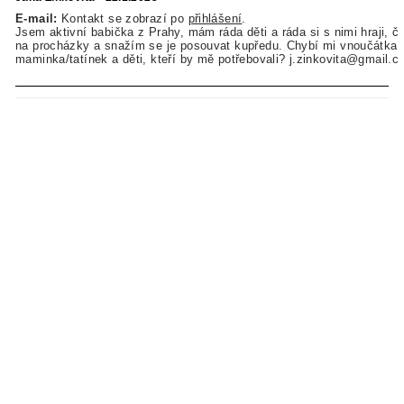
E-mail:
Kontakt se zobrazí po
přihlášení
.
Jsem aktivní babička z Prahy, mám ráda děti a ráda si s nimi hraji, č
na procházky a snažím se je posouvat kupředu. Chybí mi vnoučátka. 
maminka/tatínek a děti, kteří by mě potřebovali? j.zinkovita@gmail.c