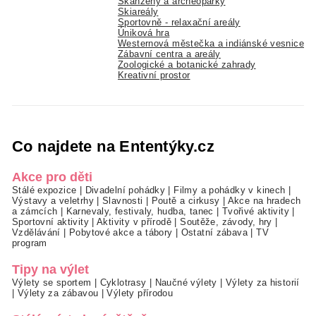
Skanzeny a archeoparky
Skiareály
Sportovně - relaxační areály
Úniková hra
Westernová městečka a indiánské vesnice
Zábavní centra a areály
Zoologické a botanické zahrady
Kreativní prostor
Co najdete na Ententýky.cz
Akce pro děti
Stálé expozice
|
Divadelní pohádky
|
Filmy a pohádky v kinech
|
Výstavy a veletrhy
|
Slavnosti
|
Poutě a cirkusy
|
Akce na hradech
a zámcích
|
Karnevaly, festivaly, hudba, tanec
|
Tvořivé aktivity
|
Sportovní aktivity
|
Aktivity v přírodě
|
Soutěže, závody, hry
|
Vzdělávání
|
Pobytové akce a tábory
|
Ostatní zábava
|
TV
program
Tipy na výlet
Výlety se sportem
|
Cyklotrasy
|
Naučné výlety
|
Výlety za historií
|
Výlety za zábavou
|
Výlety přírodou