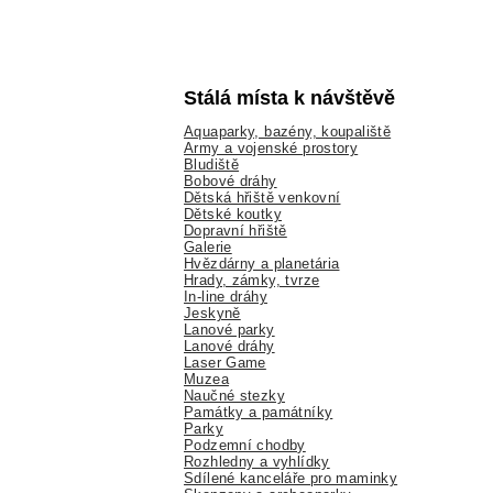
Stálá místa k návštěvě
Aquaparky, bazény, koupaliště
Army a vojenské prostory
Bludiště
Bobové dráhy
Dětská hřiště venkovní
Dětské koutky
Dopravní hřiště
Galerie
Hvězdárny a planetária
Hrady, zámky, tvrze
In-line dráhy
Jeskyně
Lanové parky
Lanové dráhy
Laser Game
Muzea
Naučné stezky
Památky a památníky
Parky
Podzemní chodby
Rozhledny a vyhlídky
Sdílené kanceláře pro maminky