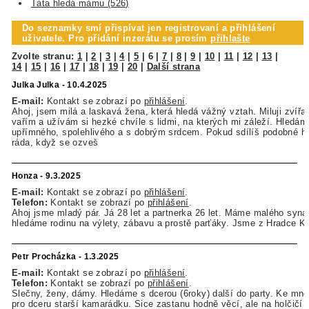
Táta hledá mámu (526)
Do seznamky smí přispívat jen registrovaní a přihlášení
uživatele. Pro přidání inzerátu se prosím
přihlašte
Zvolte stranu:
1
|
2
|
3
|
4
|
5
|
6
|
7
|
8
|
9
|
10
|
11
|
12
|
13
|
14
|
15
|
16
|
17
|
18
|
19
|
20
|
Další strana
Julka Julka - 10.4.2025
E-mail:
Kontakt se zobrazí po
přihlášení
.
Ahoj, jsem milá a laskavá žena, která hledá vážný vztah. Miluji zvířat
vařím a užívám si hezké chvíle s lidmi, na kterých mi záleží. Hledá
upřímného, spolehlivého a s dobrým srdcem. Pokud sdílíš podobné h
ráda, když se ozveš
Honza - 9.3.2025
E-mail:
Kontakt se zobrazí po
přihlášení
.
Telefon:
Kontakt se zobrazí po
přihlášení
.
Ahoj jsme mladý pár. Já 28 let a partnerka 26 let. Máme malého syn
hledáme rodinu na výlety, zábavu a prostě parťáky. Jsme z Hradce K
Petr Procházka - 1.3.2025
E-mail:
Kontakt se zobrazí po
přihlášení
.
Telefon:
Kontakt se zobrazí po
přihlášení
.
Slečny, ženy, dámy. Hledáme s dcerou (6roky) další do party. Ke mně
pro dceru starší kamarádku. Sice zastanu hodně věcí, ale na holčičí 