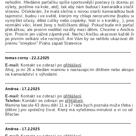
nehodím. Hledáme parťačku spíše sportovnější postavy (s dcerou p
výlety, jezdíme na kole,.atd), tak aby nám budoucí kamarádka stačila
stranou. Očekávám, že malá slečna s novou starší kamarádkou budou
tajemství, budou i ve světě, kterým my chlapi nerozumíme (budou se 
vymýšlet účesy, dělat culíky nebo copánky, hrát si s korálky,..), pros
normální věci, které ženy s holčičkami dělají. Pokud bude mít parťačk
překážkou, ale prosím nedělat rozdíly mezi dětmi. Chceme s Aničkou r
tým. Prosím jen vážné zájemkyně. Nechci Aničku ukazovat každé žen
po prvním setkání vše rozmyslí. Ani Vám by se nelíbilo ukazovat dít
jinému "strejdovi".Praha zapad Statenice
tomas cerny - 22.2.2025
E-mail:
Kontakt se zobrazí po
přihlášení
.
Ahoj, je mi 26 a hledám maminu s nastavajicím dítětem nebo alespoň
na kamarádství s výhodami.
Andrea - 17.2.2025
E-mail:
Kontakt se zobrazí po
přihlášení
.
Telefon:
Kontakt se zobrazí po
přihlášení
.
Mamina bacule 43 dvou dětí 11 a 17 ráda bych poznala muže třeba i 
(dětmi ) pro společný život. Který má vyřešenou minulost a ví co od 
Břeclav
Andrea - 17.2.2025