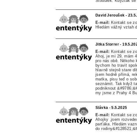
Stodůlek. Kdyžtak se
David Jeroušek - 23.5
E-mail:
Kontakt se z
Hledám vážný vztah d
Jitka Storrer - 19.5.20
E-mail:
Kontakt se z
Ahoj, je mi 29, mám 4
pro nás obě. Někoho 
bychom ho travit spol
hlavně stejně stare d
jsem hodně přímá, re
matka, pisu teď o sobě
seznámit. Tak když t
podniknout &#9786;&#6
my jsme z Prahy 4 B
Slávka - 5.5.2025
E-mail:
Kontakt se z
Ahojky ,jsem rozvede
parťáka. Hledám vazn
do rodiny&#128521;&