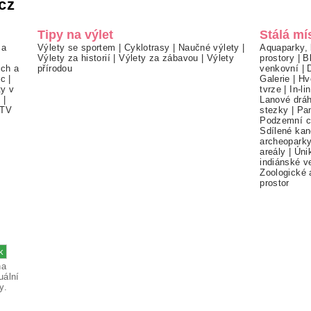
cz
Tipy na výlet
Stálá mí
 a
Výlety se sportem
|
Cyklotrasy
|
Naučné výlety
|
Aquaparky, 
Výlety za historií
|
Výlety za zábavou
|
Výlety
prostory
|
B
ch a
přírodou
venkovní
|
ec
|
Galerie
|
Hv
ty v
tvrze
|
In-li
í
|
Lanové drá
TV
stezky
|
Pa
Podzemní c
Sdílené kan
archeopark
areály
|
Úni
indiánské v
Zoologické 
prostor
na
uální
y.