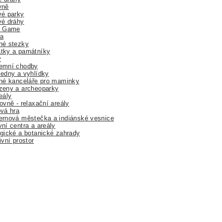
yně
vé parky
vé dráhy
r Game
a
né stezky
tky a památníky
y
emní chodby
edny a vyhlídky
né kanceláře pro maminky
zeny a archeoparky
eály
ovně - relaxační areály
vá hra
rnová městečka a indiánské vesnice
ní centra a areály
gické a botanické zahrady
ivní prostor