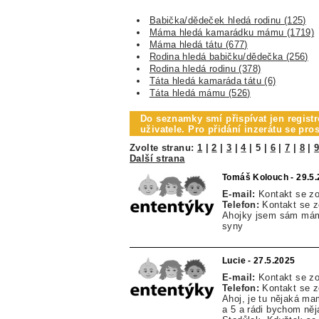
Babička/dědeček hledá rodinu (125)
Máma hledá kamarádku mámu (1719)
Máma hledá tátu (677)
Rodina hledá babičku/dědečka (256)
Rodina hledá rodinu (378)
Táta hledá kamaráda tátu (6)
Táta hledá mámu (526)
Do seznamky smí přispívat jen registr
uživatele. Pro přidání inzerátu se pr
Zvolte stranu:
1
|
2
|
3
|
4
|
5
|
6
|
7
|
8
|
Další strana
Tomáš Kolouch - 29.5
E-mail:
Kontakt se z
Telefon:
Kontakt se 
Ahojky jsem sám mám
syny
Lucie - 27.5.2025
E-mail:
Kontakt se z
Telefon:
Kontakt se 
Ahoj, je tu nějaká m
a 5 a rádi bychom ně