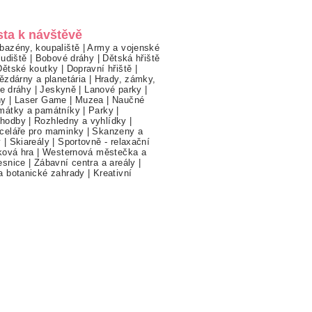
sta k návštěvě
bazény, koupaliště
|
Army a vojenské
ludiště
|
Bobové dráhy
|
Dětská hřiště
Dětské koutky
|
Dopravní hřiště
|
ězdárny a planetária
|
Hrady, zámky,
ne dráhy
|
Jeskyně
|
Lanové parky
|
hy
|
Laser Game
|
Muzea
|
Naučné
mátky a památníky
|
Parky
|
hodby
|
Rozhledny a vyhlídky
|
celáře pro maminky
|
Skanzeny a
y
|
Skiareály
|
Sportovně - relaxační
ková hra
|
Westernová městečka a
esnice
|
Zábavní centra a areály
|
a botanické zahrady
|
Kreativní