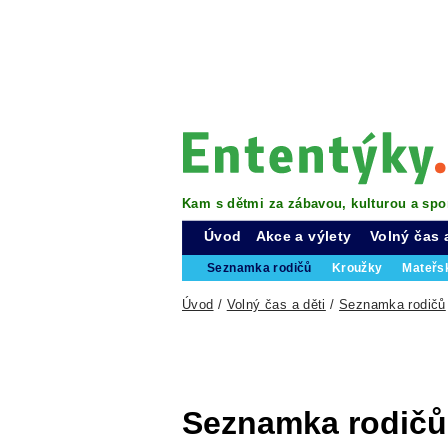
Kam s dětmi za zábavou, kulturou a spo
Úvod
Akce a výlety
Volný čas 
Seznamka rodičů
Kroužky
Mateřs
Úvod
/
Volný čas a děti
/
Seznamka rodičů
Seznamka rodičů