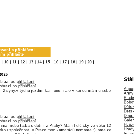
ovaní a přihlášení
osím
přihlašte
9
|
10
|
11
|
12
|
13
|
14
|
15
|
16
|
17
|
18
|
19
|
20
|
.2025
Stá
obrazí po
přihlášení
.
zobrazí po
přihlášení
.
Aquap
 2 syny.v týdnu jezdím kamionem a o víkendu mám u sebe
Army 
Bludi
Bobo
Dětsk
Děts
Dopra
obrazí po
přihlášení
.
Galer
zobrazí po
přihlášení
.
Hvězd
amina, nebo taťka s dětmi z Prahy? Mám holčičky ve věku 12
Hrady
jakou společnost, v Praze moc kamarádů nemáme :) jsme ze
In-li