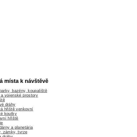
lá místa k návštěvě
arky, bazény, koupaliště
a vojenské prostory
ště
vé dráhy
á hřiště venkovní
ké koutky
vní hřiště
ie
árny a planetária
, zámky, tvrze
ne dráhy