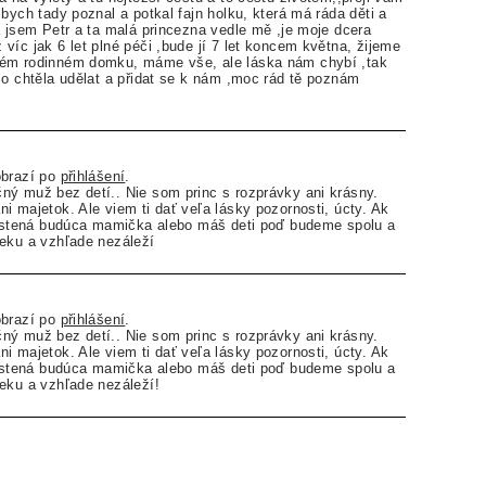
bych tady poznal a potkal fajn holku, která má ráda děti a
á jsem Petr a ta malá princezna vedle mě ,je moje dcera
víc jak 6 let plné péči ,bude jí 7 let koncem května, žijeme
ém rodinném domku, máme vše, ale láska nám chybí ,tak
co chtěla udělat a přidat se k nám ,moc rád tě poznám
obrazí po
přihlášení
.
ý muž bez detí.. Nie som princ s rozprávky ani krásny.
i majetok. Ale viem ti dať veľa lásky pozornosti, úcty. Ak
opustená budúca mamička alebo máš deti poď budeme spolu a
veku a vzhľade nezáleží
obrazí po
přihlášení
.
ý muž bez detí.. Nie som princ s rozprávky ani krásny.
i majetok. Ale viem ti dať veľa lásky pozornosti, úcty. Ak
opustená budúca mamička alebo máš deti poď budeme spolu a
eku a vzhľade nezáleží!