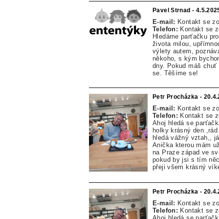
Pavel Strnad - 4.5.202
E-mail:
Kontakt se z
Telefon:
Kontakt se 
Hledáme parťačku pro 
života milou, upřímn
výlety autem, poznává
někoho, s kým bychom 
dny. Pokud máš chuť 
se. Těšíme se!
Petr Procházka - 20.4
E-mail:
Kontakt se z
Telefon:
Kontakt se 
Ahoj hledá se parťačk
holky krásný den ,rád 
hledá vážný vztah,, j
Anička kterou mám už 
na Praze západ ve sv
pokud by jsi s tím ně
přeji všem krásný vík
Petr Procházka - 20.4
E-mail:
Kontakt se z
Telefon:
Kontakt se 
Ahoj hledá se parťačk