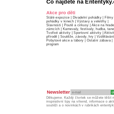
Co najdete na Ententýky.
Akce pro děti
Stálé expozice
|
Divadelní pohádky
|
Filmy
pohádky v kinech
|
Výstavy a veletrhy
|
Slavnosti
|
Poutě a cirkusy
|
Akce na hrade
zámcích
|
Karnevaly, festivaly, hudba, tan
Tvořivé aktivity
|
Sportovní aktivity
|
Aktivi
přírodě
|
Soutěže, závody, hry
|
Vzděláván
Pobytové akce a tábory
|
Ostatní zábava
|
program
Newsletter
Děkujeme. Každý čtvrtek se můžete těšit 
inspirativní tipy na víkend, informace o akt
soutěži a o novinkách v rubrikách ententýk