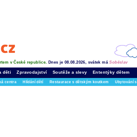
rtem v České republice.
Dnes je 08.08.2026, svátek má
Soběslav
a děti
Zpravodajství
Soutěže a slevy
Ententýky dětem
ká centra
Hlídání dětí
Restaurace s dětským koutkem
Ubytování s