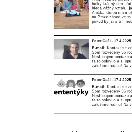
holky krásný den ,rád 
hledá vážný vztah,, j
Anička kterou mám už 
na Praze západ ve sv
pokud by jsi s tím ně
Peter Gaál - 17.4.2025
E-mail:
Kontakt se z
Som rozvedený 56 ročn
Nesľubujem peniaze an
ťa to oslovilo a si 
založíme rodinu! Na 
Peter Gaál - 17.4.2025
E-mail:
Kontakt se z
Som rozvedený 56 ročn
Nesľubujem peniaze an
ťa to oslovilo a si 
založíme rodinu! Na v