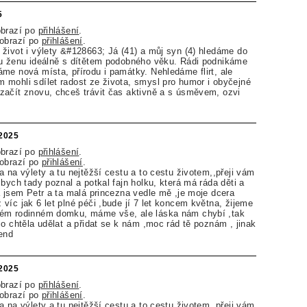
5
obrazí po
přihlášení
.
zobrazí po
přihlášení
.
život i výlety &#128663; Já (41) a můj syn (4) hledáme do
ou ženu ideálně s dítětem podobného věku. Rádi podnikáme
me nová místa, přírodu i památky. Nehledáme flirt, ale
mohli sdílet radost ze života, smysl pro humor i obyčejné
začít znovu, chceš trávit čas aktivně a s úsměvem, ozvi
.2025
obrazí po
přihlášení
.
zobrazí po
přihlášení
.
a na výlety a tu nejtěžší cestu a to cestu životem,,přeji vám
bych tady poznal a potkal fajn holku, která má ráda děti a
á jsem Petr a ta malá princezna vedle mě ,je moje dcera
víc jak 6 let plné péči ,bude jí 7 let koncem května, žijeme
ém rodinném domku, máme vše, ale láska nám chybí ,tak
co chtěla udělat a přidat se k nám ,moc rád tě poznám , jinak
end
.2025
obrazí po
přihlášení
.
zobrazí po
přihlášení
.
a na výlety a tu nejtěžší cestu a to cestu životem,,přeji vám