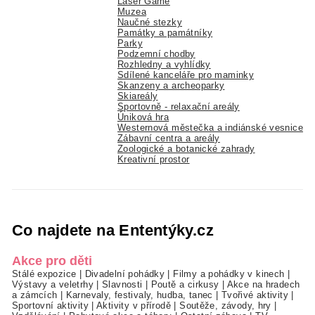
Laser Game
Muzea
Naučné stezky
Památky a památníky
Parky
Podzemní chodby
Rozhledny a vyhlídky
Sdílené kanceláře pro maminky
Skanzeny a archeoparky
Skiareály
Sportovně - relaxační areály
Úniková hra
Westernová městečka a indiánské vesnice
Zábavní centra a areály
Zoologické a botanické zahrady
Kreativní prostor
Co najdete na Ententýky.cz
Akce pro děti
Stálé expozice
|
Divadelní pohádky
|
Filmy a pohádky v kinech
|
Výstavy a veletrhy
|
Slavnosti
|
Poutě a cirkusy
|
Akce na hradech
a zámcích
|
Karnevaly, festivaly, hudba, tanec
|
Tvořivé aktivity
|
Sportovní aktivity
|
Aktivity v přírodě
|
Soutěže, závody, hry
|