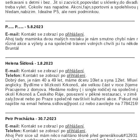
setkavani s detmi i bez. Jit si zacvicit,popovidat u sklenky,do divadla
treba vylet. Cokoliv nas napadne. Akcni,fajn,sportovni a spolehlivou 
hledam,nabizim. Idealne P5, ale neni podminkou.
P...... P...... - 5.8.2023
E-mail:
Kontakt se zobrazí po
přihlášení
.
Ahoj tady maminka dvou malých rostaku je nám smutno chybí nám n
různé akce a výlety a na společně trávení volných chvíli jsi tu někde
Bruntál
Helena Šídlová - 1.8.2023
E-mail:
Kontakt se zobrazí po
přihlášení
.
Telefon:
Kontakt se zobrazí po
přihlášení
.
Dobrý den, je nám 40 a 49 let, máme dceru 10let a syna 12let. Mluví
anglicky. Bydlíme v blízkosti Krkonoš, ale velkou část v roce žijeme 
Pracujeme z domova. Hledáme rodiny ( i single rodiče) na společné 
okolí Krkonoš a Českého Ráje, posezení v pěkné restauraci, v zimě s
zalyžovat nebo po Praze společně navštívit kulturní akce. Pokud má
napište na email helena.sidlova@post.cz nebo zavolejte na 7784216
Petr Procházka - 30.7.2023
E-mail:
Kontakt se zobrazí po
přihlášení
.
Telefon:
Kontakt se zobrazí po
přihlášení
.
Ahoj Petr sice už mám něco nalítáno těsně před generálkou&#129315