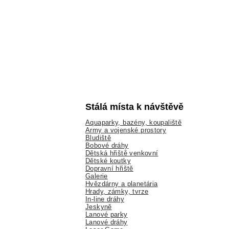
Stálá místa k návštěvě
Aquaparky, bazény, koupaliště
Army a vojenské prostory
Bludiště
Bobové dráhy
Dětská hřiště venkovní
Dětské koutky
Dopravní hřiště
Galerie
Hvězdárny a planetária
Hrady, zámky, tvrze
In-line dráhy
Jeskyně
Lanové parky
Lanové dráhy