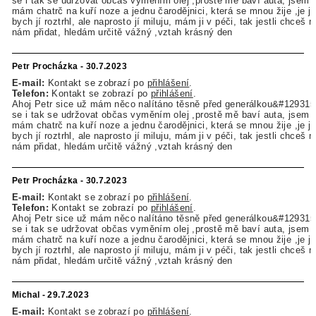
se i tak se udržovat občas vyměním olej ,prostě mě baví auta, jsem z
mám chatrč na kuří noze a jednu čarodějnici, která se mnou žije ,je jí
bych jí roztrhl, ale naprosto jí miluju, mám ji v péči, tak jestli chceš
nám přidat, hledám určitě vážný ,vztah krásný den
Petr Procházka - 30.7.2023
E-mail:
Kontakt se zobrazí po
přihlášení
.
Telefon:
Kontakt se zobrazí po
přihlášení
.
Ahoj Petr sice už mám něco nalítáno těsně před generálkou&#129315
se i tak se udržovat občas vyměním olej ,prostě mě baví auta, jsem z
mám chatrč na kuří noze a jednu čarodějnici, která se mnou žije ,je jí
bych jí roztrhl, ale naprosto jí miluju, mám ji v péči, tak jestli chceš
nám přidat, hledám určitě vážný ,vztah krásný den
Petr Procházka - 30.7.2023
E-mail:
Kontakt se zobrazí po
přihlášení
.
Telefon:
Kontakt se zobrazí po
přihlášení
.
Ahoj Petr sice už mám něco nalítáno těsně před generálkou&#129315
se i tak se udržovat občas vyměním olej ,prostě mě baví auta, jsem z
mám chatrč na kuří noze a jednu čarodějnici, která se mnou žije ,je jí
bych jí roztrhl, ale naprosto jí miluju, mám ji v péči, tak jestli chceš
nám přidat, hledám určitě vážný ,vztah krásný den
Michal - 29.7.2023
E-mail:
Kontakt se zobrazí po
přihlášení
.