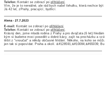
Telefon:
Kontakt se zobrazí po
přihlášení
.
Vím, že je to nereálné, ale rád bych našel ťehulku, která nechce být
Já 42 let, zPrahy, pracující, bydlící.
Alena - 27.7.2023
E-mail:
Kontakt se zobrazí po
přihlášení
.
Telefon:
Kontakt se zobrazí po
přihlášení
.
Krásný den, jsme mladá rodina z Prahy a pro dvojčata (6 let) hledám
kým si budeme moci posedět u dobré kávy, zajít na procházku a vzá
těšit z "vnoučat" a někdy občasné hlídání. Někoho, na koho se můžu i 
jen tak si popovídat. Praha a okolí. &#128591;&#10084;&#65039; Budu