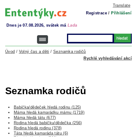
Translate
Registrace
/
Přihlášení
Dnes je 07.08.2026, svátek má
Lada
Úvod
/
Volný čas a děti
/
Seznamka rodičů
Rychlé vyhledávání akcí
Seznamka rodičů
Babička/dědeček hledá rodinu (125)
Máma hledá kamarádku mámu (1719)
Máma hledá tátu (677)
Rodina hledá babičku/dědečka (256)
Rodina hledá rodinu (378)
Táta hledá kamaráda tátu (6)