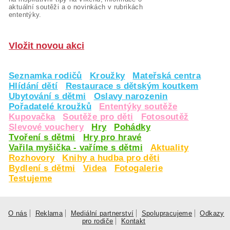
aktuální soutěži a o novinkách v rubrikách
ententýky.
Vložit novou akci
Seznamka rodičů
Kroužky
Mateřská centra
Hlídání dětí
Restaurace s dětským koutkem
Ubytování s dětmi
Oslavy narozenin
Pořadatelé kroužků
Ententýky soutěže
Kupovačka
Soutěže pro děti
Fotosoutěž
Slevové vouchery
Hry
Pohádky
Tvoření s dětmi
Hry pro hravé
Vařila myšička - vaříme s dětmi
Aktuality
Rozhovory
Knihy a hudba pro děti
Bydlení s dětmi
Videa
Fotogalerie
Testujeme
O nás
Reklama
Mediální partnerství
Spolupracujeme
Odkazy
pro rodiče
Kontakt