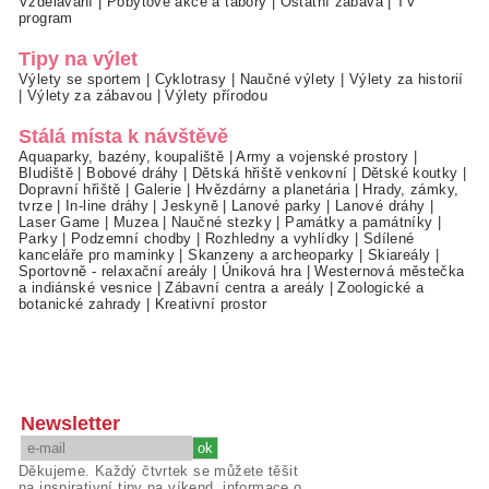
Vzdělávání
|
Pobytové akce a tábory
|
Ostatní zábava
|
TV
program
Tipy na výlet
Výlety se sportem
|
Cyklotrasy
|
Naučné výlety
|
Výlety za historií
|
Výlety za zábavou
|
Výlety přírodou
Stálá místa k návštěvě
Aquaparky, bazény, koupaliště
|
Army a vojenské prostory
|
Bludiště
|
Bobové dráhy
|
Dětská hřiště venkovní
|
Dětské koutky
|
Dopravní hřiště
|
Galerie
|
Hvězdárny a planetária
|
Hrady, zámky,
tvrze
|
In-line dráhy
|
Jeskyně
|
Lanové parky
|
Lanové dráhy
|
Laser Game
|
Muzea
|
Naučné stezky
|
Památky a památníky
|
Parky
|
Podzemní chodby
|
Rozhledny a vyhlídky
|
Sdílené
kanceláře pro maminky
|
Skanzeny a archeoparky
|
Skiareály
|
Sportovně - relaxační areály
|
Úniková hra
|
Westernová městečka
a indiánské vesnice
|
Zábavní centra a areály
|
Zoologické a
botanické zahrady
|
Kreativní prostor
Newsletter
Děkujeme. Každý čtvrtek se můžete těšit
na inspirativní tipy na víkend, informace o