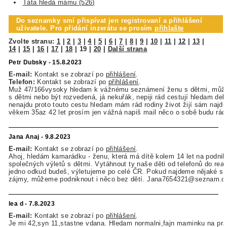
Táta hledá mámu (526)
Do seznamky smí přispívat jen registrovaní a přihlášení
uživatele. Pro přidání inzerátu se prosím
přihlašte
Zvolte stranu:
1
|
2
|
3
|
4
|
5
|
6
|
7
|
8
|
9
|
10
|
11
|
12
|
13
|
14
|
15
|
16
|
17
|
18
|
19
|
20
|
Další strana
Petr Dubsky - 15.8.2023
E-mail:
Kontakt se zobrazí po
přihlášení
.
Telefon:
Kontakt se zobrazí po
přihlášení
.
Muž 47/166vysoky hledam k vážnému seznámení ženu s dětmi, můž
s dětmi nebo být rozvedená, já nekuřák, nepiji rád cestují hledam del
nenajdu proto touto cestu hledam mám rád rodiny život žijí sám najdu
věkem 35az 42 let prosím jen vážná napiš mail něco o sobě budu rád
Jana Anaj - 9.8.2023
E-mail:
Kontakt se zobrazí po
přihlášení
.
Ahoj, hledám kamarádku - ženu, která má dítě kolem 14 let na podnik
společných výletů s dětmi. Vytáhnout ty naše děti od telefonů do reali
jedno odkud budeš, výletujeme po celé ČR. Pokud najdeme nějaké s
zájmy, můžeme podniknout i něco bez dětí. Jana7654321@seznam.c
lea d - 7.8.2023
E-mail:
Kontakt se zobrazí po
přihlášení
.
Je mi 42,syn 11,stastne vdana. Hledam normalni,fajn maminku na pra