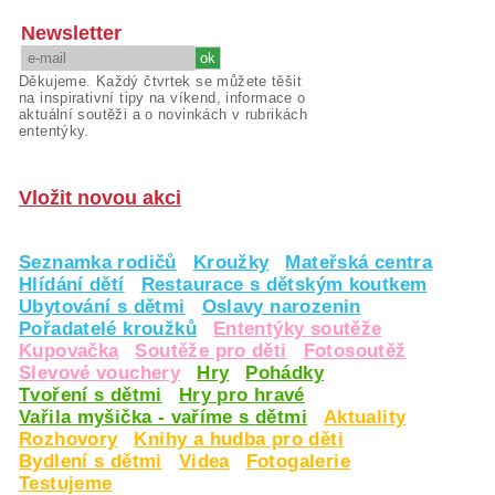
Newsletter
Děkujeme. Každý čtvrtek se můžete těšit
na inspirativní tipy na víkend, informace o
aktuální soutěži a o novinkách v rubrikách
ententýky.
Vložit novou akci
Seznamka rodičů
Kroužky
Mateřská centra
Hlídání dětí
Restaurace s dětským koutkem
Ubytování s dětmi
Oslavy narozenin
Pořadatelé kroužků
Ententýky soutěže
Kupovačka
Soutěže pro děti
Fotosoutěž
Slevové vouchery
Hry
Pohádky
Tvoření s dětmi
Hry pro hravé
Vařila myšička - vaříme s dětmi
Aktuality
Rozhovory
Knihy a hudba pro děti
Bydlení s dětmi
Videa
Fotogalerie
Testujeme