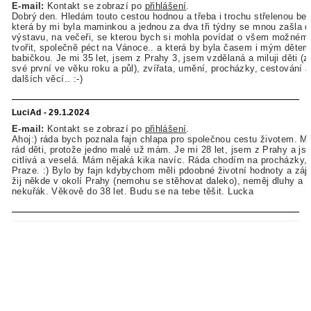
E-mail:
Kontakt se zobrazí po
přihlášení
.
Dobrý den. Hledám touto cestou hodnou a třeba i trochu střelenou be
která by mi byla maminkou a jednou za dva tři týdny se mnou zašla d
výstavu, na večeři, se kterou bych si mohla povídat o všem možném,
tvořit, společně péct na Vánoce.. a která by byla časem i mým děte
babičkou. Je mi 35 let, jsem z Prahy 3, jsem vzdělaná a miluji děti 
své první ve věku roku a půl), zvířata, umění, procházky, cestování 
dalších věcí.. :-)
LuciAd - 29.1.2024
E-mail:
Kontakt se zobrazí po
přihlášení
.
Ahoj:) ráda bych poznala fajn chlapa pro společnou cestu životem. M
rád děti, protože jedno malé už mám. Je mi 28 let, jsem z Prahy a j
citlivá a veselá. Mám nějaká kika navíc. Ráda chodím na procházky, 
Praze. :) Bylo by fajn kdybychom měli pdoobné životní hodnoty a záj
žij někde v okolí Prahy (nemohu se stěhovat daleko), neměj dluhy a 
nekuřák. Věkově do 38 let. Budu se na tebe těšit. Lucka