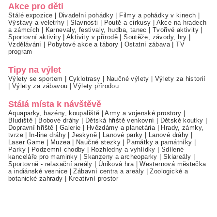
Akce pro děti
Stálé expozice
|
Divadelní pohádky
|
Filmy a pohádky v kinech
|
Výstavy a veletrhy
|
Slavnosti
|
Poutě a cirkusy
|
Akce na hradech
a zámcích
|
Karnevaly, festivaly, hudba, tanec
|
Tvořivé aktivity
|
Sportovní aktivity
|
Aktivity v přírodě
|
Soutěže, závody, hry
|
Vzdělávání
|
Pobytové akce a tábory
|
Ostatní zábava
|
TV
program
Tipy na výlet
Výlety se sportem
|
Cyklotrasy
|
Naučné výlety
|
Výlety za historií
|
Výlety za zábavou
|
Výlety přírodou
Stálá místa k návštěvě
Aquaparky, bazény, koupaliště
|
Army a vojenské prostory
|
Bludiště
|
Bobové dráhy
|
Dětská hřiště venkovní
|
Dětské koutky
|
Dopravní hřiště
|
Galerie
|
Hvězdárny a planetária
|
Hrady, zámky,
tvrze
|
In-line dráhy
|
Jeskyně
|
Lanové parky
|
Lanové dráhy
|
Laser Game
|
Muzea
|
Naučné stezky
|
Památky a památníky
|
Parky
|
Podzemní chodby
|
Rozhledny a vyhlídky
|
Sdílené
kanceláře pro maminky
|
Skanzeny a archeoparky
|
Skiareály
|
Sportovně - relaxační areály
|
Úniková hra
|
Westernová městečka
a indiánské vesnice
|
Zábavní centra a areály
|
Zoologické a
botanické zahrady
|
Kreativní prostor