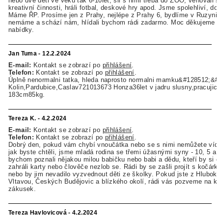
nebo dvě děti ve věku tak 6-10let, šli s nimi třeba do ZOO, věnovali 
kreativní činnosti, hráli fotbal, deskové hry apod. Jsme spolehliví, do
Máme ŘP. Prosíme jen z Prahy, nejlépe z Prahy 6, bydlíme v Ruzyni. 
nemáme a schází nám, hlídali bychom rádi zadarmo. Moc děkujeme z
nabídky.
Jan Tuma - 12.2.2024
E-mail:
Kontakt se zobrazí po
přihlášení
.
Telefon:
Kontakt se zobrazí po
přihlášení
.
Úplně nenormalni tatka, hleda naprosto normalni mamku&#128512;&#
Kolin,Pardubice,Caslav721013673 Honza36let v jadru slusny,pracujici
183cm85kg.
Tereza K. - 4.2.2024
E-mail:
Kontakt se zobrazí po
přihlášení
.
Telefon:
Kontakt se zobrazí po
přihlášení
.
Dobrý den, pokud vám chybí vnoučátka nebo se s nimi nemůžete vída
jak byste chtěli, jsme mladá rodina se třemi úžasnými syny - 10, 5 a 
bychom poznali nějakou milou babičku nebo babi a dědu, kteří by si o
zahráli karty nebo člověče nezlob se. Rádi by se zašli projít s kočár
nebo by jim nevadilo vyzvednout děti ze školky. Pokud jste z Hlubok
Vltavou, Českých Budějovic a blízkého okolí, rádi vás pozveme na k
zákusek.
Tereza Havlovicová - 4.2.2024