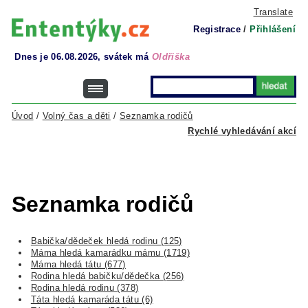
Translate
Registrace
/
Přihlášení
Dnes je 06.08.2026, svátek má
Oldřiška
Úvod
/
Volný čas a děti
/
Seznamka rodičů
Rychlé vyhledávání akcí
Seznamka rodičů
Babička/dědeček hledá rodinu (125)
Máma hledá kamarádku mámu (1719)
Máma hledá tátu (677)
Rodina hledá babičku/dědečka (256)
Rodina hledá rodinu (378)
Táta hledá kamaráda tátu (6)