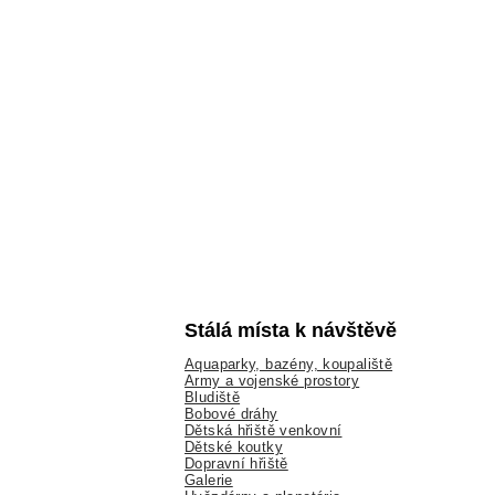
Stálá místa k návštěvě
Aquaparky, bazény, koupaliště
Army a vojenské prostory
Bludiště
Bobové dráhy
Dětská hřiště venkovní
Dětské koutky
Dopravní hřiště
Galerie