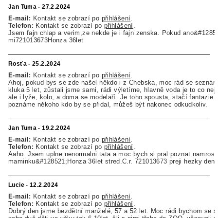
Jan Tuma - 27.2.2024
E-mail:
Kontakt se zobrazí po
přihlášení
.
Telefon:
Kontakt se zobrazí po
přihlášení
.
Jsem fajn chlap a verim,ze nekde je i fajn zenska. Pokud ano&#1285
mi721013673Honza 36let
Rosťa - 25.2.2024
E-mail:
Kontakt se zobrazí po
přihlášení
.
Ahoj, pokud bys se zde našel někdo i z Chebska, moc rád se sezn
kluka 5 let, zůstali jsme sami, rádi výletíme, hlavně voda je to co nej
ale i lyže, kolo, a doma se modelaří. Je toho spousta, stačí fantazie.
poznáme někoho kdo by se přidal, můžeš být nakonec odkudkoliv.
Jan Tuma - 19.2.2024
E-mail:
Kontakt se zobrazí po
přihlášení
.
Telefon:
Kontakt se zobrazí po
přihlášení
.
Aaho. Jsem uplne nenormalni tata a moc bych si pral poznat namrost
maminku&#128521;Honza 36let stred.C.r. 721013673 preji hezky den.
Lucie - 12.2.2024
E-mail:
Kontakt se zobrazí po
přihlášení
.
Telefon:
Kontakt se zobrazí po
přihlášení
.
Dobrý den jsme bezdětní manželé, 57 a 52 let. Moc rádi bychom se st