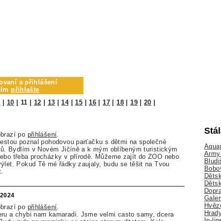
ovaní a přihlášení
osím
přihlašte
9
|
10
|
11
|
12
|
13
|
14
|
15
|
16
|
17
|
18
|
19
|
20
|
Stá
obrazí po
přihlášení
.
 cestou poznal pohodovou parťačku s dětmi na společné
Aquap
tků. Bydlím v Novém Jičíně a k mým oblíbeným turistickým
Army 
nebo třeba procházky v přírodě. Můžeme zajít do ZOO nebo
Bludi
ýlet. Pokud Tě mé řádky zaujaly, budu se těšit na Tvou
Bobo
t.
Dětsk
Děts
Dopra
.2024
Galer
Hvězd
obrazí po
přihlášení
.
Hrady
eru a chybi nam kamaradi. Jsme velmi casto samy, dcera
In-li