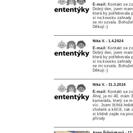
E-mail:
Kontakt se z
Dobrý den, jsem mamin
která by potřebovala 
si na kousku zahrady 
se mi ozvala. Bohuže
Děkuji:-)
Nika V. - 1.4.2024
E-mail:
Kontakt se z
Dobrý den, jsem mamin
která by potřebovala 
si na kousku zahrady 
se mi ozvala. Bohuže
Děkuji:-)
Nika V. - 31.3.2024
E-mail:
Kontakt se z
Ahoj, je mi 40, mám 3 
kamaráda, který se mn
víc. Jsem štíhlá hněd
cholerik a křičíš, ta
si klidně zajde na piv
přírody
Anna Štěpánková - 17