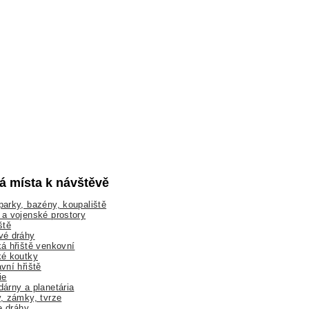
lá místa k návštěvě
arky, bazény, koupaliště
a vojenské prostory
ště
vé dráhy
á hřiště venkovní
ké koutky
vní hřiště
ie
árny a planetária
, zámky, tvrze
ne dráhy