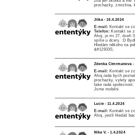
zna jen skolku a me.
prochazky, zmrzlina, k
Jitka - 16.4.2024
E-mail:
Kontakt se z
Telefon:
Kontakt se 
Ahoj, je mi 27, dceř
spíše u dcery. :D Byd
Hledám někoho na pok
&#129335;.
Zdenka Cimrmanova - 
E-mail:
Kontakt se z
Ahoj,rada bych pozna
prochazky, vylety ap
take rada spolecnost.
Jsme mobilni.
Lucie - 11.4.2024
E-mail:
Kontakt se z
Ahoj, jestli hledáš ba
Nika V. - 1.4.2024