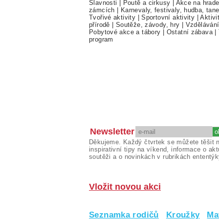
Slavnosti
|
Poutě a cirkusy
|
Akce na hrade
zámcích
|
Karnevaly, festivaly, hudba, tan
Tvořivé aktivity
|
Sportovní aktivity
|
Aktivi
přírodě
|
Soutěže, závody, hry
|
Vzděláván
Pobytové akce a tábory
|
Ostatní zábava
|
program
Newsletter
Děkujeme. Každý čtvrtek se můžete těšit 
inspirativní tipy na víkend, informace o akt
soutěži a o novinkách v rubrikách ententýk
Vložit novou akci
Seznamka rodičů
Kroužky
Ma