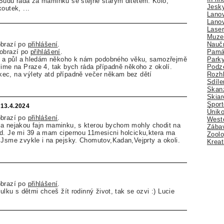
 Budu rada za maminku se stejne starym ditetem. Kolo,
Jesk
outek, ...
Lano
Lano
Lase
Muze
Nauč
obrazí po
přihlášení
.
Pamá
zobrazí po
přihlášení
.
Park
i 3 a půl a hledám někoho k nám podobného věku, samozřejmě
Podz
lime na Praze 4, tak bych ráda případně někoho z okolí.
Rozhl
ec, na výlety atd případně večer někam bez dětí
Sdíle
Skan
Skiar
Sport
13.4.2024
Úniko
obrazí po
přihlášení
.
Weste
la nejakou fajn maminku, s kterou bychom mohly chodit na
Zábav
od. Je mi 39 a mam cipernou 11mesicni holcicku,ktera ma
Zoolo
 Jsme zvykle i na pejsky. Chomutov,Kadan,Vejprty a okoli.
Kreat
obrazí po
přihlášení
.
culku s dětmi chceš žít rodinný život, tak se ozvi :) Lucie