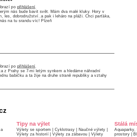
obrazí po
přihlášení
.
terým nás bude bavit svět. Mám dva malé kluky. Hory v
n, les, dobrodružství..a pak i leháro na pláži. Chci parťáka,
 nás na tu srandu víc! Plzeň
obrazí po
přihlášení
.
a z Prahy se 7-mi letým synkem a hledáme náhradní
jednu babičku a ta žije na druhe straně republiky a vztahy
cz
Tipy na výlet
Stálá mí
 a
Výlety se sportem
|
Cyklotrasy
|
Naučné výlety
|
Aquaparky, 
Výlety za historií
|
Výlety za zábavou
|
Výlety
prostory
|
B