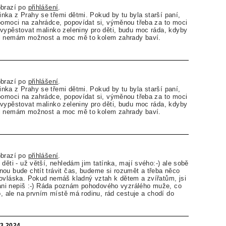
obrazí po
přihlášení
.
ka z Prahy se třemi dětmi. Pokud by tu byla starší paní,
pomoci na zahrádce, popovídat si, výměnou třeba za to moci
vypěstovat malinko zeleniny pro děti, budu moc ráda, kdyby
l nemám možnost a moc mě to kolem zahrady baví.
obrazí po
přihlášení
.
ka z Prahy se třemi dětmi. Pokud by tu byla starší paní,
pomoci na zahrádce, popovídat si, výměnou třeba za to moci
vypěstovat malinko zeleniny pro děti, budu moc ráda, kdyby
l nemám možnost a moc mě to kolem zahrady baví.
obrazí po
přihlášení
.
děti - už větší, nehledám jim tatínka, mají svého:-) ale sobě
ou bude chtít trávit čas, budeme si rozumět a třeba něco
ovláska. Pokud nemáš kladný vztah k dětem a zvířatům, jsi
k ani nepiš :-) Ráda poznám pohodového vyzrálého muže, co
o, ale na prvním místě má rodinu, rád cestuje a chodí do
.3.2024