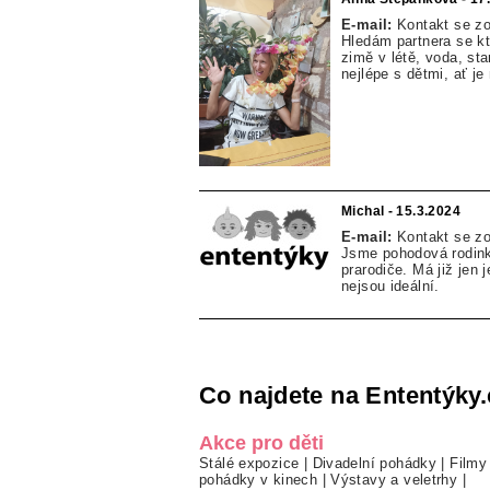
E-mail:
Kontakt se z
Hledám partnera se k
zimě v létě, voda, sta
nejlépe s dětmi, ať je
Michal - 15.3.2024
E-mail:
Kontakt se z
Jsme pohodová rodink
prarodiče. Má již jen 
nejsou ideální.
Co najdete na Ententýky.
Akce pro děti
Stálé expozice
|
Divadelní pohádky
|
Filmy
pohádky v kinech
|
Výstavy a veletrhy
|