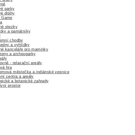
yně
vé parky
vé dráhy
r Game
a
né stezky
tky a památníky
y
emní chodby
edny a vyhlídky
né kanceláře pro maminky
zeny a archeoparky
eály
ovně - relaxační areály
vá hra
rnová městečka a indiánské vesnice
ní centra a areály
gické a botanické zahrady
ivní prostor