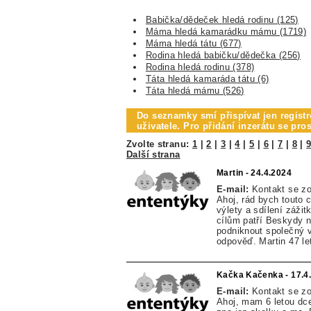
Babička/dědeček hledá rodinu (125)
Máma hledá kamarádku mámu (1719)
Máma hledá tátu (677)
Rodina hledá babičku/dědečka (256)
Rodina hledá rodinu (378)
Táta hledá kamaráda tátu (6)
Táta hledá mámu (526)
Do seznamky smí přispívat jen registr
uživatele. Pro přidání inzerátu se pr
Zvolte stranu:
1
|
2
|
3
|
4
|
5
|
6
|
7
|
8
|
Další strana
Martin - 24.4.2024
E-mail:
Kontakt se z
Ahoj, rád bych touto
výlety a sdílení záži
cílům patří Beskydy 
podniknout společný v
odpověď. Martin 47 le
Kačka Kačenka - 17.4
E-mail:
Kontakt se z
Ahoj, mam 6 letou dc