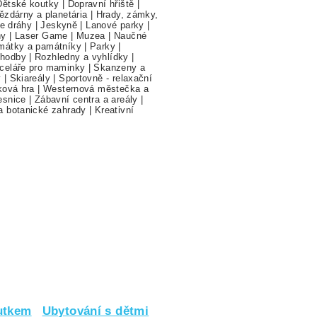
Dětské koutky
|
Dopravní hřiště
|
ězdárny a planetária
|
Hrady, zámky,
ne dráhy
|
Jeskyně
|
Lanové parky
|
hy
|
Laser Game
|
Muzea
|
Naučné
mátky a památníky
|
Parky
|
hodby
|
Rozhledny a vyhlídky
|
celáře pro maminky
|
Skanzeny a
y
|
Skiareály
|
Sportovně - relaxační
ková hra
|
Westernová městečka a
esnice
|
Zábavní centra a areály
|
a botanické zahrady
|
Kreativní
utkem
Ubytování s dětmi