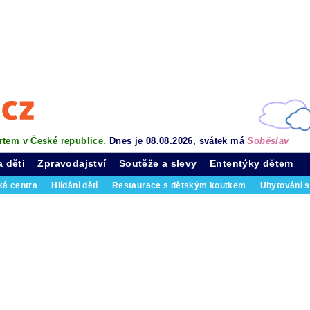
rtem v České republice.
Dnes je 08.08.2026, svátek má
Soběslav
a děti
Zpravodajství
Soutěže a slevy
Ententýky dětem
ká centra
Hlídání dětí
Restaurace s dětským koutkem
Ubytování s