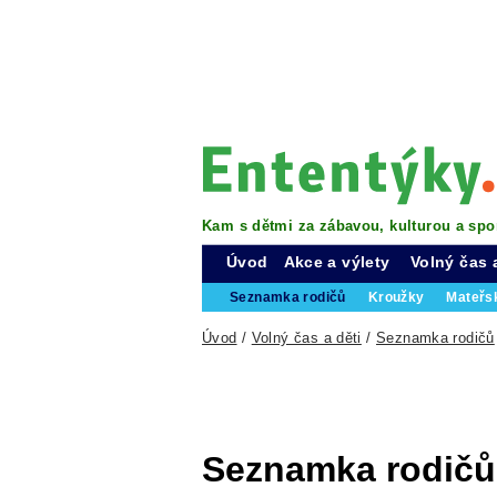
Kam s dětmi za zábavou, kulturou a spo
Úvod
Akce a výlety
Volný čas 
Seznamka rodičů
Kroužky
Mateřs
Úvod
/
Volný čas a děti
/
Seznamka rodičů
Seznamka rodičů