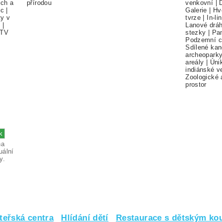
ch a
přírodou
venkovní
|
ec
|
Galerie
|
Hv
ty v
tvrze
|
In-li
í
|
Lanové drá
TV
stezky
|
Pa
Podzemní c
Sdílené kan
archeopark
areály
|
Úni
indiánské v
Zoologické 
prostor
na
uální
y.
teřská centra
Hlídání dětí
Restaurace s dětským ko