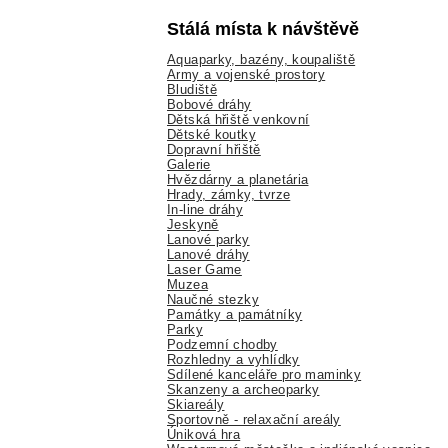
Stálá místa k návštěvě
Aquaparky, bazény, koupaliště
Army a vojenské prostory
Bludiště
Bobové dráhy
Dětská hřiště venkovní
Dětské koutky
Dopravní hřiště
Galerie
Hvězdárny a planetária
Hrady, zámky, tvrze
In-line dráhy
Jeskyně
Lanové parky
Lanové dráhy
Laser Game
Muzea
Naučné stezky
Památky a památníky
Parky
Podzemní chodby
Rozhledny a vyhlídky
Sdílené kanceláře pro maminky
Skanzeny a archeoparky
Skiareály
Sportovně - relaxační areály
Úniková hra