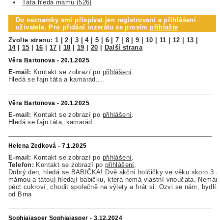
Táta hledá mámu (526)
Do seznamky smí přispívat jen registrovaní a přihlášení
uživatele. Pro přidání inzerátu se prosím
přihlašte
Zvolte stranu:
1
|
2
|
3
|
4
|
5
|
6
|
7
|
8
|
9
|
10
|
11
|
12
|
13
|
14
|
15
|
16
|
17
|
18
|
19
|
20
|
Další strana
Věra Bartonova - 20.1.2025
E-mail:
Kontakt se zobrazí po
přihlášení
.
Hledá se fajn táta a kamarád....
Věra Bartonova - 20.1.2025
E-mail:
Kontakt se zobrazí po
přihlášení
.
Hledá se fajn táta, kamarád....
Helena Zedková - 7.1.2025
E-mail:
Kontakt se zobrazí po
přihlášení
.
Telefon:
Kontakt se zobrazí po
přihlášení
.
Dobrý den, hledá se BABIČKA! Dvě akční holčičky ve věku skoro 3 a 
mámou a tátou) hledají babičku, která nemá vlastní vnoučata. Nemá
péct cukroví, chodit společně na výlety a hrát si. Ozvi se nám, bydl
od Brna
Sophiajasper Sophiajasper - 3.12.2024