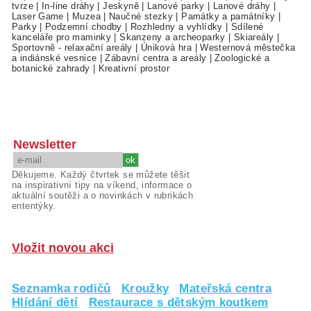
tvrze
|
In-line dráhy
|
Jeskyně
|
Lanové parky
|
Lanové dráhy
|
Laser Game
|
Muzea
|
Naučné stezky
|
Památky a památníky
|
Parky
|
Podzemní chodby
|
Rozhledny a vyhlídky
|
Sdílené
kanceláře pro maminky
|
Skanzeny a archeoparky
|
Skiareály
|
Sportovně - relaxační areály
|
Úniková hra
|
Westernová městečka
a indiánské vesnice
|
Zábavní centra a areály
|
Zoologické a
botanické zahrady
|
Kreativní prostor
Newsletter
Děkujeme. Každý čtvrtek se můžete těšit
na inspirativní tipy na víkend, informace o
aktuální soutěži a o novinkách v rubrikách
ententýky.
Vložit novou akci
Seznamka rodičů
Kroužky
Mateřská centra
Hlídání dětí
Restaurace s dětským koutkem