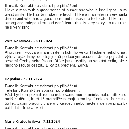
E-mail:
Kontakt se zobrazí po
přihlášení
.
I love a man with a great sense of humor and who is intelligent - a m
great smile. He has to make me laugh. I like a man who is very ambit
driven and who has a good heart and makes me feel safe. I like a ma
strong and independent and confident - that is very sexy - but at the
he's very kind
Zora Rendlova - 28.11.2024
E-mail:
Kontakt se zobrazí po
přihlášení
.
Ahoj, jsem vdova a mám tři děti školního věku. Hledáme někoho na 
výlety, prázdniny, se stejným či podobným osudem. Jsme pojízdní, v
severní Čechy nebo Praha. Dříve jsme jezdily na setkání rodin, ale z
někoho i touto cestou. Díky za přečtení, Zorka
Dapalína - 22.11.2024
E-mail:
Kontakt se zobrazí po
přihlášení
.
Telefon:
Kontakt se zobrazí po
přihlášení
.
Rádi bychom poznali rodinu nebo samotnou maminku nebo tatínka s 
malými dětmi, kteří již prarodiče nemají nebo bydlí daleko. Jsme ma
55 let, zatím pracující, ale o víkendech nebo některý den po práci b
pohlídat. Brno a okolí.
Marie Kratochvilova - 7.11.2024
E-mail:
Kontakt se zobrazí po
přihlášení
.