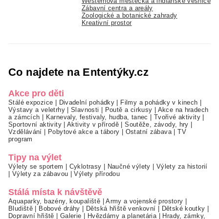
Westernová městečka a indiánské vesnice
Zábavní centra a areály
Zoologické a botanické zahrady
Kreativní prostor
Co najdete na Ententýky.cz
Akce pro děti
Stálé expozice
|
Divadelní pohádky
|
Filmy a pohádky v kinech
|
Výstavy a veletrhy
|
Slavnosti
|
Poutě a cirkusy
|
Akce na hradech
a zámcích
|
Karnevaly, festivaly, hudba, tanec
|
Tvořivé aktivity
|
Sportovní aktivity
|
Aktivity v přírodě
|
Soutěže, závody, hry
|
Vzdělávání
|
Pobytové akce a tábory
|
Ostatní zábava
|
TV
program
Tipy na výlet
Výlety se sportem
|
Cyklotrasy
|
Naučné výlety
|
Výlety za historií
|
Výlety za zábavou
|
Výlety přírodou
Stálá místa k návštěvě
Aquaparky, bazény, koupaliště
|
Army a vojenské prostory
|
Bludiště
|
Bobové dráhy
|
Dětská hřiště venkovní
|
Dětské koutky
|
Dopravní hřiště
|
Galerie
|
Hvězdárny a planetária
|
Hrady, zámky,