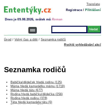
Translate
Registrace
/
Přihlášení
Dnes je 09.08.2026, svátek má
Roman
Úvod
/
Volný čas a děti
/
Seznamka rodičů
Rychlé vyhledávání akcí
Seznamka rodičů
Babička/dědeček hledá rodinu (125)
Máma hledá kamarádku mámu (1719)
Máma hledá tátu (677)
Rodina hledá babičku/dědečka (256)
Rodina hledá rodinu (378)
Táta hledá kamaráda tátu (6)