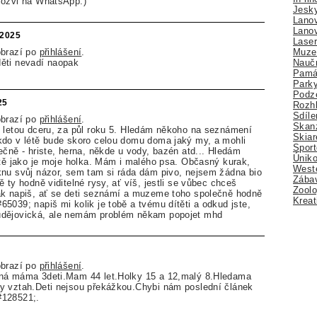
 ozvi na WhatsApp:)
Jesk
Lano
Lano
.2025
Lase
Muze
obrazí po
přihlášení
.
Nauč
ěti nevadí naopak
Pamá
Park
Podz
25
Rozhl
Sdíle
obrazí po
přihlášení
.
Skan
 letou dceru, za půl roku 5. Hledám někoho na seznámení
Skiar
kdo v létě bude skoro celou domu doma jaký my, a mohli
Sport
ečně - hriste, herna, někde u vody, bazén atd... Hledám
Úniko
ítě jako je moje holka. Mám i malého psa. Občasný kurak,
Weste
knu svůj názor, sem tam si ráda dám pivo, nejsem žádna bio
Zábav
 ty hodně viditelné rysy, ať víš, jestli se vůbec chceš
Zoolo
ak napiš, ať se deti seznámí a muzeme toho společně hodně
Kreat
5039; napiš mi kolik je tobě a tvému dítěti a odkud jste,
udějovická, ale nemám problém někam popojet mhd
obrazí po
přihlášení
.
ná máma 3deti.Mam 44 let.Holky 15 a 12,malý 8.Hledama
y vztah.Deti nejsou překážkou.Chybi nám poslední článek
#128521;.