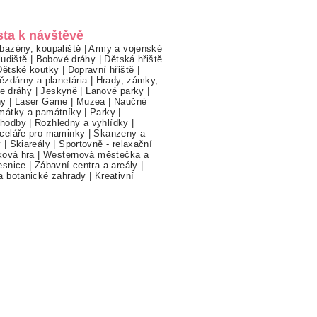
sta k návštěvě
bazény, koupaliště
|
Army a vojenské
ludiště
|
Bobové dráhy
|
Dětská hřiště
Dětské koutky
|
Dopravní hřiště
|
ězdárny a planetária
|
Hrady, zámky,
ne dráhy
|
Jeskyně
|
Lanové parky
|
hy
|
Laser Game
|
Muzea
|
Naučné
mátky a památníky
|
Parky
|
hodby
|
Rozhledny a vyhlídky
|
celáře pro maminky
|
Skanzeny a
y
|
Skiareály
|
Sportovně - relaxační
ková hra
|
Westernová městečka a
esnice
|
Zábavní centra a areály
|
a botanické zahrady
|
Kreativní