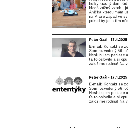
holky krásný den ,rád 
hledá vážný vztah,, j
Anička kterou mám už 
na Praze západ ve sv
pokud by jsi s tím ně
Peter Gaál - 17.4.2025
E-mail:
Kontakt se z
Som rozvedený 56 ročn
Nesľubujem peniaze an
ťa to oslovilo a si 
založíme rodinu! Na 
Peter Gaál - 17.4.2025
E-mail:
Kontakt se z
Som rozvedený 56 ročn
Nesľubujem peniaze an
ťa to oslovilo a si 
založíme rodinu! Na v