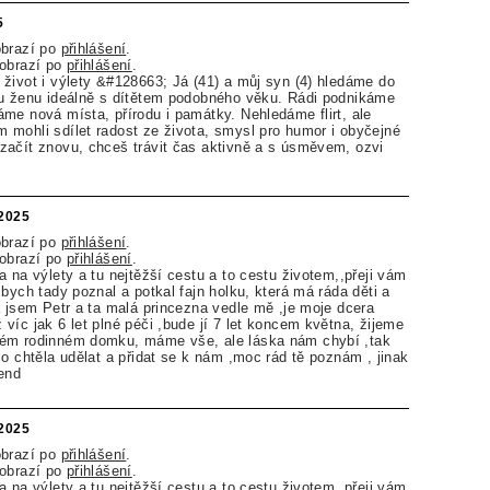
5
obrazí po
přihlášení
.
zobrazí po
přihlášení
.
život i výlety &#128663; Já (41) a můj syn (4) hledáme do
ou ženu ideálně s dítětem podobného věku. Rádi podnikáme
me nová místa, přírodu i památky. Nehledáme flirt, ale
mohli sdílet radost ze života, smysl pro humor i obyčejné
začít znovu, chceš trávit čas aktivně a s úsměvem, ozvi
.2025
obrazí po
přihlášení
.
zobrazí po
přihlášení
.
a na výlety a tu nejtěžší cestu a to cestu životem,,přeji vám
bych tady poznal a potkal fajn holku, která má ráda děti a
á jsem Petr a ta malá princezna vedle mě ,je moje dcera
víc jak 6 let plné péči ,bude jí 7 let koncem května, žijeme
ém rodinném domku, máme vše, ale láska nám chybí ,tak
co chtěla udělat a přidat se k nám ,moc rád tě poznám , jinak
end
.2025
obrazí po
přihlášení
.
zobrazí po
přihlášení
.
a na výlety a tu nejtěžší cestu a to cestu životem,,přeji vám