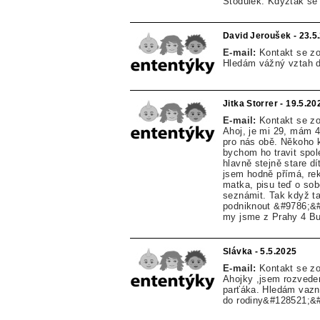
Stodůlek. Kdyžtak se
David Jeroušek - 23.5
E-mail:
Kontakt se z
Hledám vážný vztah d
Jitka Storrer - 19.5.20
E-mail:
Kontakt se z
Ahoj, je mi 29, mám 4
pro nás obě. Někoho 
bychom ho travit spol
hlavně stejně stare d
jsem hodně přímá, re
matka, pisu teď o sobě
seznámit. Tak když t
podniknout &#9786;&#6
my jsme z Prahy 4 B
Slávka - 5.5.2025
E-mail:
Kontakt se z
Ahojky ,jsem rozvede
parťáka. Hledám vazn
do rodiny&#128521;&