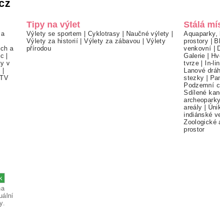
cz
Tipy na výlet
Stálá mí
 a
Výlety se sportem
|
Cyklotrasy
|
Naučné výlety
|
Aquaparky, 
Výlety za historií
|
Výlety za zábavou
|
Výlety
prostory
|
B
ch a
přírodou
venkovní
|
ec
|
Galerie
|
Hv
ty v
tvrze
|
In-li
í
|
Lanové drá
TV
stezky
|
Pa
Podzemní c
Sdílené kan
archeopark
areály
|
Úni
indiánské v
Zoologické 
prostor
na
uální
y.