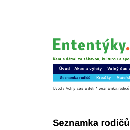
Kam s dětmi za zábavou, kulturou a spo
Úvod
Akce a výlety
Volný čas 
Seznamka rodičů
Kroužky
Mateřs
Úvod
/
Volný čas a děti
/
Seznamka rodičů
Seznamka rodičů