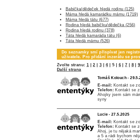
Babička/dědeček hledá rodinu (125)
Máma hledá kamarádku mámu (1719)
Máma hledá tátu (677)
Rodina hledá babičku/dědečka (256)
Rodina hledá rodinu (378)
Táta hledá kamaráda tátu (6)
Táta hledá mámu (526)
Do seznamky smí přispívat jen registr
uživatele. Pro přidání inzerátu se pr
Zvolte stranu:
1
|
2
|
3
|
4
|
5
|
6
|
7
|
8
|
Další strana
Tomáš Kolouch - 29.5
E-mail:
Kontakt se z
Telefon:
Kontakt se 
Ahojky jsem sám mám
syny
Lucie - 27.5.2025
E-mail:
Kontakt se z
Telefon:
Kontakt se 
Ahoj, je tu nějaká m
a 5 a rádi bychom ně