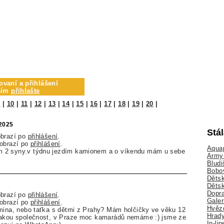
ovaní a přihlášení
osím
přihlašte
9
|
10
|
11
|
12
|
13
|
14
|
15
|
16
|
17
|
18
|
19
|
20
|
.2025
Stá
obrazí po
přihlášení
.
zobrazí po
přihlášení
.
Aquap
 2 syny.v týdnu jezdím kamionem a o víkendu mám u sebe
Army 
Bludi
Bobo
Dětsk
Děts
Dopra
obrazí po
přihlášení
.
Galer
zobrazí po
přihlášení
.
Hvězd
amina, nebo taťka s dětmi z Prahy? Mám holčičky ve věku 12
Hrady
jakou společnost, v Praze moc kamarádů nemáme :) jsme ze
In-li