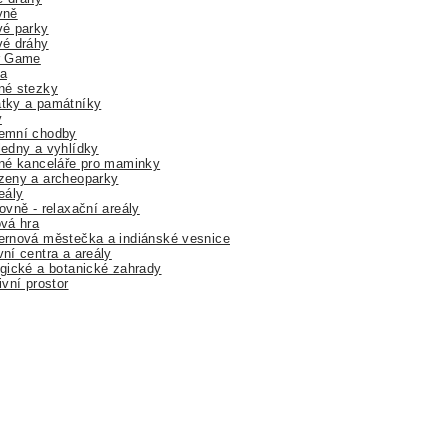
yně
vé parky
vé dráhy
r Game
a
né stezky
tky a památníky
y
emní chodby
edny a vyhlídky
né kanceláře pro maminky
zeny a archeoparky
eály
ovně - relaxační areály
vá hra
rnová městečka a indiánské vesnice
ní centra a areály
gické a botanické zahrady
ivní prostor