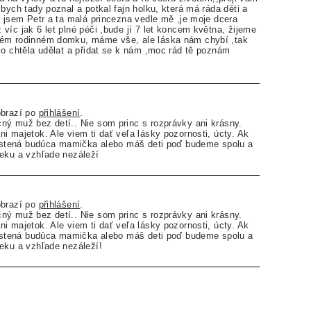
bych tady poznal a potkal fajn holku, která má ráda děti a
á jsem Petr a ta malá princezna vedle mě ,je moje dcera
víc jak 6 let plné péči ,bude jí 7 let koncem května, žijeme
ém rodinném domku, máme vše, ale láska nám chybí ,tak
co chtěla udělat a přidat se k nám ,moc rád tě poznám
obrazí po
přihlášení
.
ý muž bez detí.. Nie som princ s rozprávky ani krásny.
i majetok. Ale viem ti dať veľa lásky pozornosti, úcty. Ak
opustená budúca mamička alebo máš deti poď budeme spolu a
veku a vzhľade nezáleží
obrazí po
přihlášení
.
ý muž bez detí.. Nie som princ s rozprávky ani krásny.
i majetok. Ale viem ti dať veľa lásky pozornosti, úcty. Ak
opustená budúca mamička alebo máš deti poď budeme spolu a
eku a vzhľade nezáleží!