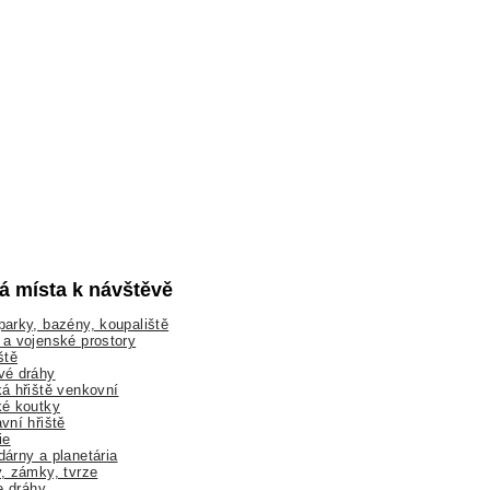
lá místa k návštěvě
arky, bazény, koupaliště
a vojenské prostory
ště
vé dráhy
á hřiště venkovní
ké koutky
vní hřiště
ie
árny a planetária
, zámky, tvrze
ne dráhy