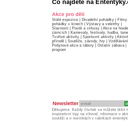
Co najdete na Ententýky.
Akce pro děti
Stálé expozice
|
Divadelní pohádky
|
Filmy
pohádky v kinech
|
Výstavy a veletrhy
|
Slavnosti
|
Poutě a cirkusy
|
Akce na hrade
zámcích
|
Karnevaly, festivaly, hudba, tan
Tvořivé aktivity
|
Sportovní aktivity
|
Aktivi
přírodě
|
Soutěže, závody, hry
|
Vzděláván
Pobytové akce a tábory
|
Ostatní zábava
|
program
Newsletter
Děkujeme. Každý čtvrtek se můžete těšit 
inspirativní tipy na víkend, informace o akt
soutěži a o novinkách v rubrikách ententýk