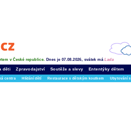
rtem v České republice.
Dnes je 07.08.2026, svátek má
Lada
a děti
Zpravodajství
Soutěže a slevy
Ententýky dětem
ká centra
Hlídání dětí
Restaurace s dětským koutkem
Ubytování s