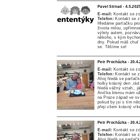
Pavel Strnad - 4.5.202
E-mail:
Kontakt se z
Telefon:
Kontakt se 
Hledáme parťačku pro 
života milou, upřímn
výlety autem, poznává
někoho, s kým bychom 
dny. Pokud máš chuť 
se. Těšíme se!
Petr Procházka - 20.4
E-mail:
Kontakt se z
Telefon:
Kontakt se 
Ahoj hledá se parťačk
holky krásný den ,rád 
hledá vážný vztah,, j
Anička kterou mám už 
na Praze západ ve sv
pokud by jsi s tím ně
přeji všem krásný vík
Petr Procházka - 20.4
E-mail:
Kontakt se z
Telefon:
Kontakt se 
Ahoj hledá se parťačk