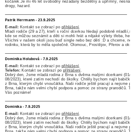
kočárek.Je mi 46 let svobodný nezadaný bezdětný a upřímný, nesnáš
drogy, hazard.
Patrik Herrmann - 23.9.2025
E-mail:
Kontakt se zobrazí po
přihlášení
.
Mladí rodiče (29 a 27), kteří s roční dcerkou hledají podobně mladší,s
kde se můžou seznámit a děti si mohli hrát a nějaké výlety třeba, hern
Všichni v našem okolí jsou buď single nebo bez dětí :D a chceme, ně
rodinku, která by to měla společně. Olomouc, Prostějov, Přerov a oko
Dominika Holubová - 7.9.2025
E-mail:
Kontakt se zobrazí po
přihlášení
.
Telefon:
Kontakt se zobrazí po
přihlášení
.
Dobrý den, Jsme mladá rodina z Brna s dvěma malými dcerkami (01/
08/2023), které zatím nechodí do školky. Chtěly bychom najít babičk
z Brna, kterým chybí vnoučátka. Naši rodiče ještě pracují a nejsme 
Brna, takže nám velmi chybí podpora a pomoc ze strany prarodičů. T
Vás poznáme!
Dominika - 7.9.2025
E-mail:
Kontakt se zobrazí po
přihlášení
.
Dobrý den, Jsme mladá rodina z Brna s dvěma malými dcerkami (01/
08/2023), které zatím nechodí do školky. Chtěly bychom najít babičk
z Brna, kterým chybí vnoučátka. Naši rodiče ještě pracují a nejsme 
Brna, takže nám velmi chybí podpora a pomoc ze strany prarodičů. T