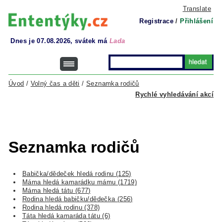
Translate
Registrace
/
Přihlášení
Dnes je 07.08.2026, svátek má
Lada
Úvod
/
Volný čas a děti
/
Seznamka rodičů
Rychlé vyhledávání akcí
Seznamka rodičů
Babička/dědeček hledá rodinu (125)
Máma hledá kamarádku mámu (1719)
Máma hledá tátu (677)
Rodina hledá babičku/dědečka (256)
Rodina hledá rodinu (378)
Táta hledá kamaráda tátu (6)