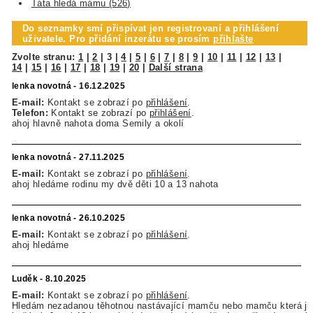
Táta hledá mámu (526)
Do seznamky smí přispívat jen registrovaní a přihlášení
uživatele. Pro přidání inzerátu se prosím
přihlašte
Zvolte stranu:
1
|
2
|
3
|
4
|
5
|
6
|
7
|
8
|
9
|
10
|
11
|
12
|
13
|
14
|
15
|
16
|
17
|
18
|
19
|
20
|
Další strana
lenka novotná - 16.12.2025
E-mail:
Kontakt se zobrazí po
přihlášení
.
Telefon:
Kontakt se zobrazí po
přihlášení
.
ahoj hlavně nahota doma Semily a okolí
lenka novotná - 27.11.2025
E-mail:
Kontakt se zobrazí po
přihlášení
.
ahoj hledáme rodinu my dvě děti 10 a 13 nahota
lenka novotná - 26.10.2025
E-mail:
Kontakt se zobrazí po
přihlášení
.
ahoj hledáme
Luděk - 8.10.2025
E-mail:
Kontakt se zobrazí po
přihlášení
.
Hledám nezadanou těhotnou nastávající mamču nebo mamču která již