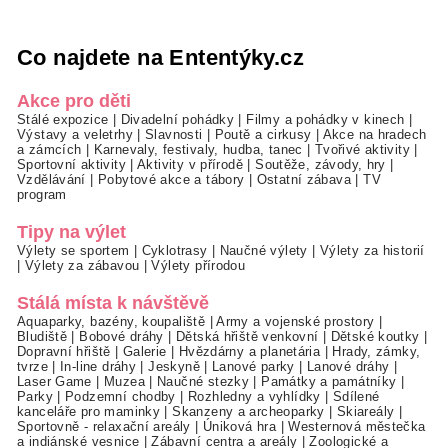
Co najdete na Ententýky.cz
Akce pro děti
Stálé expozice
|
Divadelní pohádky
|
Filmy a pohádky v kinech
|
Výstavy a veletrhy
|
Slavnosti
|
Poutě a cirkusy
|
Akce na hradech
a zámcích
|
Karnevaly, festivaly, hudba, tanec
|
Tvořivé aktivity
|
Sportovní aktivity
|
Aktivity v přírodě
|
Soutěže, závody, hry
|
Vzdělávání
|
Pobytové akce a tábory
|
Ostatní zábava
|
TV
program
Tipy na výlet
Výlety se sportem
|
Cyklotrasy
|
Naučné výlety
|
Výlety za historií
|
Výlety za zábavou
|
Výlety přírodou
Stálá místa k návštěvě
Aquaparky, bazény, koupaliště
|
Army a vojenské prostory
|
Bludiště
|
Bobové dráhy
|
Dětská hřiště venkovní
|
Dětské koutky
|
Dopravní hřiště
|
Galerie
|
Hvězdárny a planetária
|
Hrady, zámky,
tvrze
|
In-line dráhy
|
Jeskyně
|
Lanové parky
|
Lanové dráhy
|
Laser Game
|
Muzea
|
Naučné stezky
|
Památky a památníky
|
Parky
|
Podzemní chodby
|
Rozhledny a vyhlídky
|
Sdílené
kanceláře pro maminky
|
Skanzeny a archeoparky
|
Skiareály
|
Sportovně - relaxační areály
|
Úniková hra
|
Westernová městečka
a indiánské vesnice
|
Zábavní centra a areály
|
Zoologické a