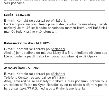
Vás poznáme!
Luděk - 14.8.2025
E-mail:
Kontakt se zobrazí po
přihlášení
.
Hezké odpoledne přeji.Jmenuji se Luděk, svobodný nezadaný, bezdět
upřímný.Je mi 46 let,hledám nezadanou mamču která vozí kočárek či 
mamču tedy která je v těhotenství.
Kateřina Petrovská - 14.8.2025
E-mail:
Kontakt se zobrazí po
přihlášení
.
Ahoj :-) jsme rodinka co má dva kluky 8 a 5 let hledáme nějakou spol
kterou budeme jezdit třeba kempovat pod stan :-) okolí Opavy
Jaroslav Čadil - 5.8.2025
E-mail:
Kontakt se zobrazí po
přihlášení
.
Telefon:
Kontakt se zobrazí po
přihlášení
.
Ahoj, jsme rodina se šestiletým drakem a přes podzimní prázdniny s
za teplem ohřát se na Kypr. Nenašel by se tu někdo s dětmi v podo
by vyrazil také.?? P.S. Teď jsou z Prahy levné letenky