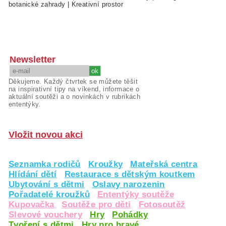
botanické zahrady
|
Kreativní prostor
Newsletter
Děkujeme. Každý čtvrtek se můžete těšit
na inspirativní tipy na víkend, informace o
aktuální soutěži a o novinkách v rubrikách
ententýky.
Vložit novou akci
Seznamka rodičů
Kroužky
Mateřská centra
Hlídání dětí
Restaurace s dětským koutkem
Ubytování s dětmi
Oslavy narozenin
Pořadatelé kroužků
Ententýky soutěže
Kupovačka
Soutěže pro děti
Fotosoutěž
Slevové vouchery
Hry
Pohádky
Tvoření s dětmi
Hry pro hravé