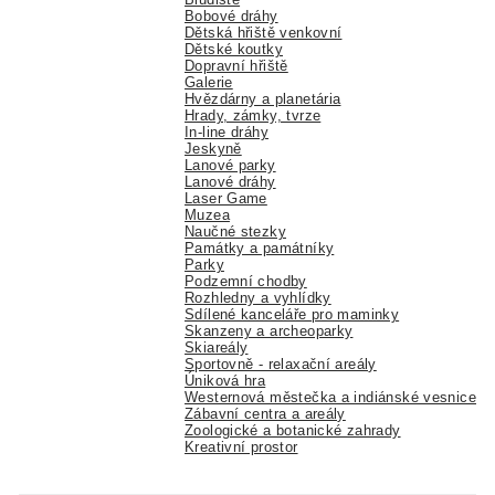
Bobové dráhy
Dětská hřiště venkovní
Dětské koutky
Dopravní hřiště
Galerie
Hvězdárny a planetária
Hrady, zámky, tvrze
In-line dráhy
Jeskyně
Lanové parky
Lanové dráhy
Laser Game
Muzea
Naučné stezky
Památky a památníky
Parky
Podzemní chodby
Rozhledny a vyhlídky
Sdílené kanceláře pro maminky
Skanzeny a archeoparky
Skiareály
Sportovně - relaxační areály
Úniková hra
Westernová městečka a indiánské vesnice
Zábavní centra a areály
Zoologické a botanické zahrady
Kreativní prostor