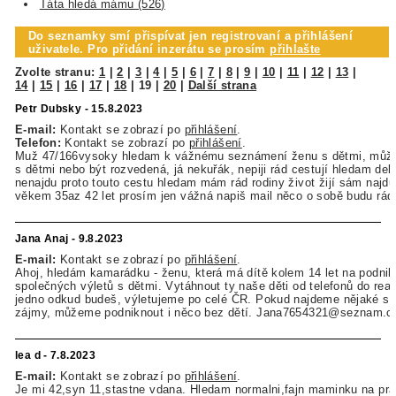
Táta hledá mámu (526)
Do seznamky smí přispívat jen registrovaní a přihlášení
uživatele. Pro přidání inzerátu se prosím
přihlašte
Zvolte stranu:
1
|
2
|
3
|
4
|
5
|
6
|
7
|
8
|
9
|
10
|
11
|
12
|
13
|
14
|
15
|
16
|
17
|
18
|
19
|
20
|
Další strana
Petr Dubsky - 15.8.2023
E-mail:
Kontakt se zobrazí po
přihlášení
.
Telefon:
Kontakt se zobrazí po
přihlášení
.
Muž 47/166vysoky hledam k vážnému seznámení ženu s dětmi, můž
s dětmi nebo být rozvedená, já nekuřák, nepiji rád cestují hledam del
nenajdu proto touto cestu hledam mám rád rodiny život žijí sám najdu
věkem 35az 42 let prosím jen vážná napiš mail něco o sobě budu rád
Jana Anaj - 9.8.2023
E-mail:
Kontakt se zobrazí po
přihlášení
.
Ahoj, hledám kamarádku - ženu, která má dítě kolem 14 let na podnik
společných výletů s dětmi. Vytáhnout ty naše děti od telefonů do reali
jedno odkud budeš, výletujeme po celé ČR. Pokud najdeme nějaké s
zájmy, můžeme podniknout i něco bez dětí. Jana7654321@seznam.c
lea d - 7.8.2023
E-mail:
Kontakt se zobrazí po
přihlášení
.
Je mi 42,syn 11,stastne vdana. Hledam normalni,fajn maminku na pra