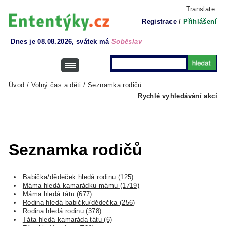
Translate
Registrace
/
Přihlášení
Dnes je 08.08.2026, svátek má
Soběslav
Úvod
/
Volný čas a děti
/
Seznamka rodičů
Rychlé vyhledávání akcí
Seznamka rodičů
Babička/dědeček hledá rodinu (125)
Máma hledá kamarádku mámu (1719)
Máma hledá tátu (677)
Rodina hledá babičku/dědečka (256)
Rodina hledá rodinu (378)
Táta hledá kamaráda tátu (6)