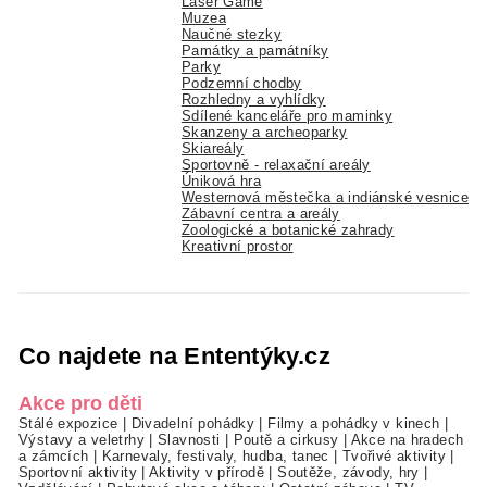
Laser Game
Muzea
Naučné stezky
Památky a památníky
Parky
Podzemní chodby
Rozhledny a vyhlídky
Sdílené kanceláře pro maminky
Skanzeny a archeoparky
Skiareály
Sportovně - relaxační areály
Úniková hra
Westernová městečka a indiánské vesnice
Zábavní centra a areály
Zoologické a botanické zahrady
Kreativní prostor
Co najdete na Ententýky.cz
Akce pro děti
Stálé expozice
|
Divadelní pohádky
|
Filmy a pohádky v kinech
|
Výstavy a veletrhy
|
Slavnosti
|
Poutě a cirkusy
|
Akce na hradech
a zámcích
|
Karnevaly, festivaly, hudba, tanec
|
Tvořivé aktivity
|
Sportovní aktivity
|
Aktivity v přírodě
|
Soutěže, závody, hry
|