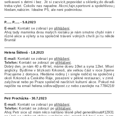
setkavani s detmi i bez. Jit si zacvicit,popovidat u sklenky,do divadla
treba vylet. Cokoliv nas napadne. Akcni,fajn,sportovni a spolehlivou 
hledam,nabizim. Idealne P5, ale neni podminkou.
P...... P...... - 5.8.2023
E-mail:
Kontakt se zobrazí po
přihlášení
.
Ahoj tady maminka dvou malých rostaku je nám smutno chybí nám n
různé akce a výlety a na společně trávení volných chvíli jsi tu někde
Bruntál
Helena Šídlová - 1.8.2023
E-mail:
Kontakt se zobrazí po
přihlášení
.
Telefon:
Kontakt se zobrazí po
přihlášení
.
Dobrý den, je nám 40 a 49 let, máme dceru 10let a syna 12let. Mluví
anglicky. Bydlíme v blízkosti Krkonoš, ale velkou část v roce žijeme 
Pracujeme z domova. Hledáme rodiny ( i single rodiče) na společné 
okolí Krkonoš a Českého Ráje, posezení v pěkné restauraci, v zimě s
zalyžovat nebo po Praze společně navštívit kulturní akce. Pokud má
napište na email helena.sidlova@post.cz nebo zavolejte na 7784216
Petr Procházka - 30.7.2023
E-mail:
Kontakt se zobrazí po
přihlášení
.
Telefon:
Kontakt se zobrazí po
přihlášení
.
Ahoj Petr sice už mám něco nalítáno těsně před generálkou&#129315