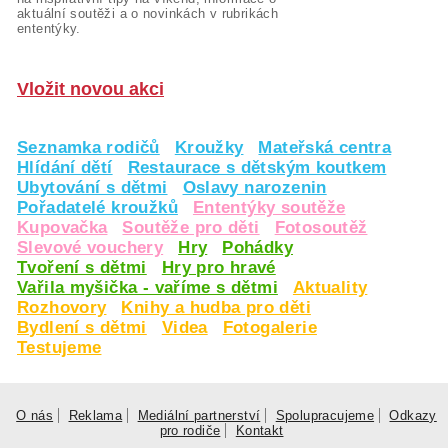
aktuální soutěži a o novinkách v rubrikách
ententýky.
Vložit novou akci
Seznamka rodičů
Kroužky
Mateřská centra
Hlídání dětí
Restaurace s dětským koutkem
Ubytování s dětmi
Oslavy narozenin
Pořadatelé kroužků
Ententýky soutěže
Kupovačka
Soutěže pro děti
Fotosoutěž
Slevové vouchery
Hry
Pohádky
Tvoření s dětmi
Hry pro hravé
Vařila myšička - vaříme s dětmi
Aktuality
Rozhovory
Knihy a hudba pro děti
Bydlení s dětmi
Videa
Fotogalerie
Testujeme
O nás
Reklama
Mediální partnerství
Spolupracujeme
Odkazy
pro rodiče
Kontakt