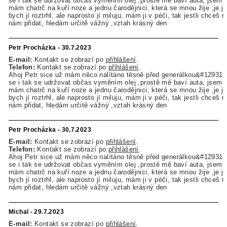
se i tak se udržovat občas vyměním olej ,prostě mě baví auta, jsem z
mám chatrč na kuří noze a jednu čarodějnici, která se mnou žije ,je jí
bych jí roztrhl, ale naprosto jí miluju, mám ji v péči, tak jestli chceš
nám přidat, hledám určitě vážný ,vztah krásný den
Petr Procházka - 30.7.2023
E-mail:
Kontakt se zobrazí po
přihlášení
.
Telefon:
Kontakt se zobrazí po
přihlášení
.
Ahoj Petr sice už mám něco nalítáno těsně před generálkou&#129315
se i tak se udržovat občas vyměním olej ,prostě mě baví auta, jsem z
mám chatrč na kuří noze a jednu čarodějnici, která se mnou žije ,je jí
bych jí roztrhl, ale naprosto jí miluju, mám ji v péči, tak jestli chceš
nám přidat, hledám určitě vážný ,vztah krásný den
Petr Procházka - 30.7.2023
E-mail:
Kontakt se zobrazí po
přihlášení
.
Telefon:
Kontakt se zobrazí po
přihlášení
.
Ahoj Petr sice už mám něco nalítáno těsně před generálkou&#129315
se i tak se udržovat občas vyměním olej ,prostě mě baví auta, jsem z
mám chatrč na kuří noze a jednu čarodějnici, která se mnou žije ,je jí
bych jí roztrhl, ale naprosto jí miluju, mám ji v péči, tak jestli chceš
nám přidat, hledám určitě vážný ,vztah krásný den
Michal - 29.7.2023
E-mail:
Kontakt se zobrazí po
přihlášení
.