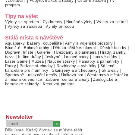
Vzdělávání
|
Pobytové akce a tábory
|
Ostatní zábava
|
TV
program
Tipy na výlet
Výlety se sportem
|
Cyklotrasy
|
Naučné výlety
|
Výlety za historií
|
Výlety za zábavou
|
Výlety přírodou
Stálá místa k návštěvě
Aquaparky, bazény, koupaliště
|
Army a vojenské prostory
|
Bludiště
|
Bobové dráhy
|
Dětská hřiště venkovní
|
Dětské koutky
|
Dopravní hřiště
|
Galerie
|
Hvězdárny a planetária
|
Hrady, zámky,
tvrze
|
In-line dráhy
|
Jeskyně
|
Lanové parky
|
Lanové dráhy
|
Laser Game
|
Muzea
|
Naučné stezky
|
Památky a památníky
|
Parky
|
Podzemní chodby
|
Rozhledny a vyhlídky
|
Sdílené
kanceláře pro maminky
|
Skanzeny a archeoparky
|
Skiareály
|
Sportovně - relaxační areály
|
Úniková hra
|
Westernová městečka
a indiánské vesnice
|
Zábavní centra a areály
|
Zoologické a
botanické zahrady
|
Kreativní prostor
Newsletter
Děkujeme. Každý čtvrtek se můžete těšit
na inspirativní tipy na víkend, informace o