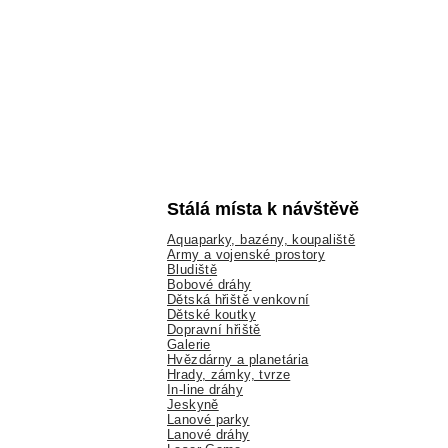
Stálá místa k návštěvě
Aquaparky, bazény, koupaliště
Army a vojenské prostory
Bludiště
Bobové dráhy
Dětská hřiště venkovní
Dětské koutky
Dopravní hřiště
Galerie
Hvězdárny a planetária
Hrady, zámky, tvrze
In-line dráhy
Jeskyně
Lanové parky
Lanové dráhy