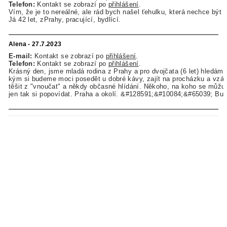
Telefon:
Kontakt se zobrazí po
přihlášení
.
Vím, že je to nereálné, ale rád bych našel ťehulku, která nechce být
Já 42 let, zPrahy, pracující, bydlící.
Alena - 27.7.2023
E-mail:
Kontakt se zobrazí po
přihlášení
.
Telefon:
Kontakt se zobrazí po
přihlášení
.
Krásný den, jsme mladá rodina z Prahy a pro dvojčata (6 let) hledám
kým si budeme moci posedět u dobré kávy, zajít na procházku a vzá
těšit z "vnoučat" a někdy občasné hlídání. Někoho, na koho se můžu i 
jen tak si popovídat. Praha a okolí. &#128591;&#10084;&#65039; Budu