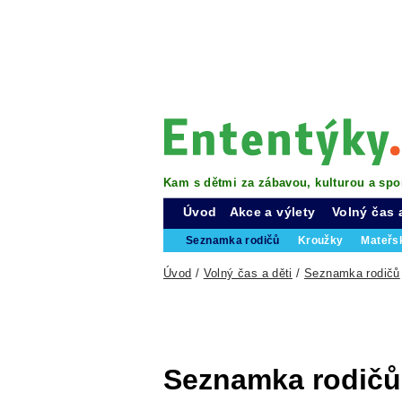
Kam s dětmi za zábavou, kulturou a spo
Úvod
Akce a výlety
Volný čas 
Seznamka rodičů
Kroužky
Mateřs
Úvod
/
Volný čas a děti
/
Seznamka rodičů
Seznamka rodičů