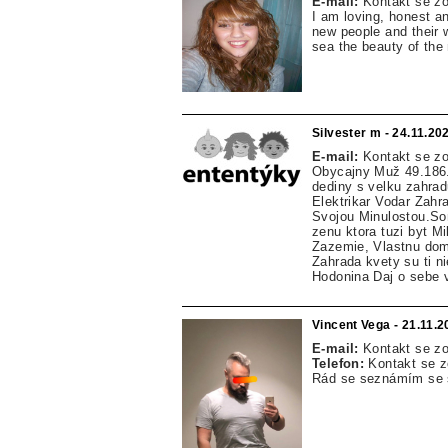
E-mail:
Kontakt se z
I am loving, honest an
new people and their w
sea the beauty of the 
Silvester m - 24.11.20
E-mail:
Kontakt se z
Obycajny Muž 49.186.
dediny s velku zahrad
Elektrikar Vodar Zahr
Svojou Minulostou.So
zenu ktora tuzi byt M
Zazemie, Vlastnu dom
Zahrada kvety su ti n
Hodonina Daj o sebe v
Vincent Vega - 21.11.
E-mail:
Kontakt se z
Telefon:
Kontakt se 
Rád se seznámím se s