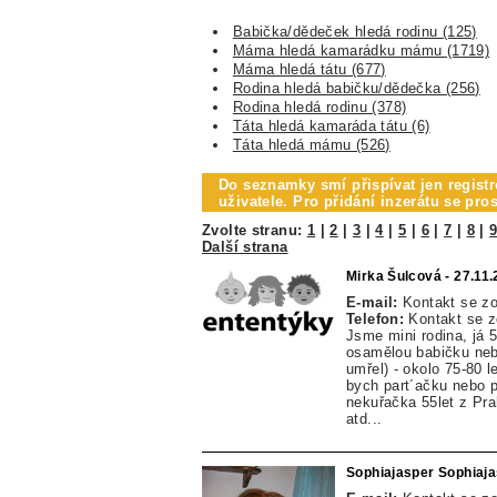
Babička/dědeček hledá rodinu (125)
Máma hledá kamarádku mámu (1719)
Máma hledá tátu (677)
Rodina hledá babičku/dědečka (256)
Rodina hledá rodinu (378)
Táta hledá kamaráda tátu (6)
Táta hledá mámu (526)
Do seznamky smí přispívat jen registr
uživatele. Pro přidání inzerátu se pr
Zvolte stranu:
1
|
2
|
3
|
4
|
5
|
6
|
7
|
8
|
Další strana
Mirka Šulcová - 27.11
E-mail:
Kontakt se z
Telefon:
Kontakt se 
Jsme mini rodina, já 
osamělou babičku nebo
umřel) - okolo 75-80 
bych part´ačku nebo p
nekuřačka 55let z Pra
atd...
Sophiajasper Sophiaja