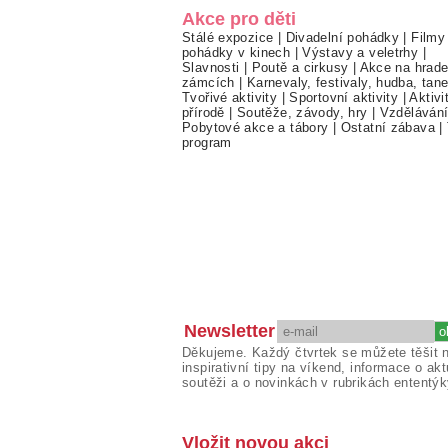
Akce pro děti
Stálé expozice
|
Divadelní pohádky
|
Filmy
pohádky v kinech
|
Výstavy a veletrhy
|
Slavnosti
|
Poutě a cirkusy
|
Akce na hrade
zámcích
|
Karnevaly, festivaly, hudba, tan
Tvořivé aktivity
|
Sportovní aktivity
|
Aktivi
přírodě
|
Soutěže, závody, hry
|
Vzděláván
Pobytové akce a tábory
|
Ostatní zábava
|
program
Newsletter
Děkujeme. Každý čtvrtek se můžete těšit 
inspirativní tipy na víkend, informace o akt
soutěži a o novinkách v rubrikách ententýk
Vložit novou akci