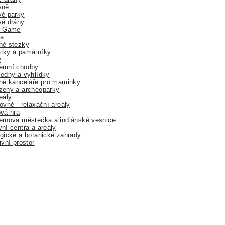
yně
vé parky
vé dráhy
r Game
a
né stezky
tky a památníky
y
emní chodby
edny a vyhlídky
né kanceláře pro maminky
zeny a archeoparky
eály
ovně - relaxační areály
vá hra
rnová městečka a indiánské vesnice
ní centra a areály
gické a botanické zahrady
ivní prostor