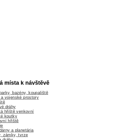
lá místa k návštěvě
arky, bazény, koupaliště
a vojenské prostory
ště
vé dráhy
á hřiště venkovní
ké koutky
vní hřiště
ie
árny a planetária
, zámky, tvrze
ne dráhy