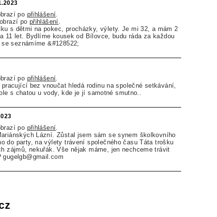
1.2023
obrazí po
přihlášení
.
zobrazí po
přihlášení
.
ku s dětmi na pokec, procházky, výlety. Je mi 32, a mám 2
uka 11 let. Bydlíme kousek od Bílovce, budu ráda za každou
ádi se seznámíme &#128522;
obrazí po
přihlášení
.
ě pracující bez vnoučat hledá rodinu na společné setkávání,
 kole s chatou u vody, kde je jí samotné smutno..
2023
obrazí po
přihlášení
.
Mariánských Lázní. Zůstal jsem sám se synem školkovního
 do party, na výlety trávení společného času Táta trošku
ých zájmů, nekuřák. Vše nějak máme, jen nechceme trávit
?? gugelgb@gmail.com
cz