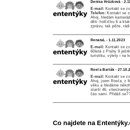
Denisa Hrůzková - 2.1
E-mail:
Kontakt se z
Telefon:
Kontakt se 
Ahoj, hledám kamarád
děti- holčičku 6 a kl
zprávu, tak pište, r
RenataL - 1.11.2023
E-mail:
Kontakt se z
60letá z Prahy 9 ješt
turistiku, výlety i na
Rosťa Barták - 27.10.
E-mail:
Kontakt se z
Ahoj, jsem Rosťa, z 
věku a hledáme někoho
starší 46, všestrann
čas sami. Přidáš se
Co najdete na Ententýky.