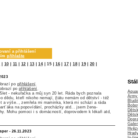
ovaní a přihlášení
osím
přihlašte
9
|
10
|
11
|
12
|
13
|
14
|
15
|
16
|
17
|
18
|
19
|
20
|
.2023
Stá
obrazí po
přihlášení
.
zobrazí po
přihlášení
.
Aquap
55let - nekuřačka a můj syn 20 let. Ráda bych poznala
Army 
 dědu, kteří nikoho nemají, (tátu nemám od dětství - též
Bludi
let a výše.., zemřela mi maminka, která mi schází a ráda
Bobo
art´áka na popovídání, procházky atd... jsem žena-
Dětsk
hy. Mohu pomoci i s domácností, doprovodem k lékaři atd,
Děts
Dopra
Galer
Hvězd
sper - 26.11.2023
Hrady
In-li