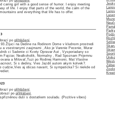
obrazí po
přihlášení
.
Jesk
d caring girl with a good sense of humor. I enjoy meeting
Lano
ay of life. I enjoy that parts of the world, the calm of the
Lano
mountains and everything that life has to offer.
Lase
Muze
Nauč
Pamá
Park
Podz
23
Rozhl
obrazí po
přihlášení
.
Sdíle
93.ŽIjuci na Dedine na Rodinom Dome v kludnom prostredi
Skan
u a vsestranymi zaujmami , Ako je Varenie Pecenie, Murar
Skiar
adnik ci Sadenie ci Kvety Opravar Aut , Vysporiadany so
Sport
m Fajciar, Nealkoholik, Normalny , Rad Spoznam Prijemnu
Úniko
ilovana a Milovať,Tuzi po Rodinej Harmonii, Mat Vlastne
Weste
acnost, Si s dediny, Vies Jazdit autom akym kolvek?.
Zábav
ie cudzie,Vies aj obcas navarit, Si sympaticka? Si niekde od
Zoolo
ediet.
Kreat
2023
obrazí po
přihlášení
.
zobrazí po
přihlášení
.
přízněnou duší s dostatkem souladu. (Pozitive vibes)