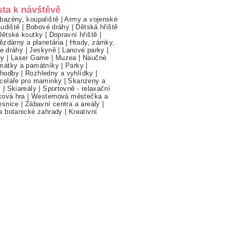
sta k návštěvě
bazény, koupaliště
|
Army a vojenské
ludiště
|
Bobové dráhy
|
Dětská hřiště
Dětské koutky
|
Dopravní hřiště
|
ězdárny a planetária
|
Hrady, zámky,
ne dráhy
|
Jeskyně
|
Lanové parky
|
hy
|
Laser Game
|
Muzea
|
Naučné
mátky a památníky
|
Parky
|
hodby
|
Rozhledny a vyhlídky
|
celáře pro maminky
|
Skanzeny a
y
|
Skiareály
|
Sportovně - relaxační
ková hra
|
Westernová městečka a
esnice
|
Zábavní centra a areály
|
a botanické zahrady
|
Kreativní