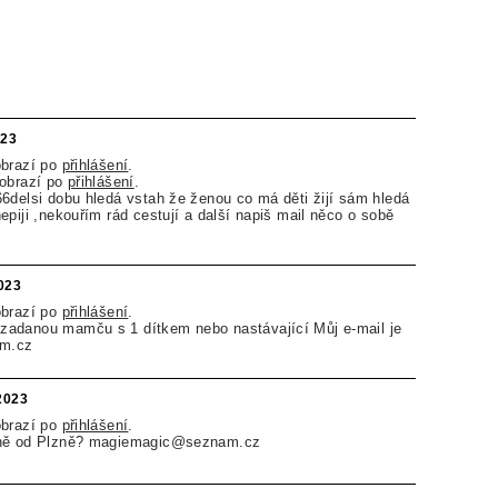
023
obrazí po
přihlášení
.
zobrazí po
přihlášení
.
6delsi dobu hledá vstah že ženou co má děti žijí sám hledá
epiji ,nekouřím rád cestují a další napiš mail něco o sobě
023
obrazí po
přihlášení
.
adanou mamču s 1 dítkem nebo nastávající Můj e-mail je
m.cz
.2023
obrazí po
přihlášení
.
dně od Plzně? magiemagic@seznam.cz