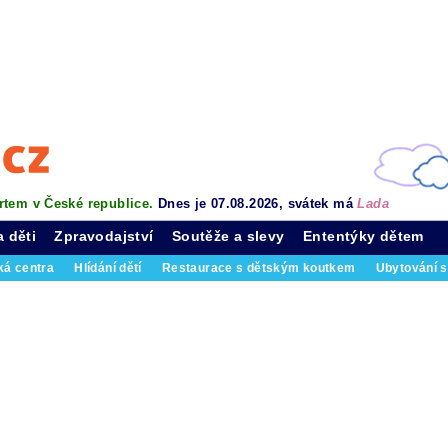
rtem v České republice.
Dnes je 07.08.2026, svátek má
Lada
a děti
Zpravodajství
Soutěže a slevy
Ententýky dětem
ká centra
Hlídání dětí
Restaurace s dětským koutkem
Ubytování s