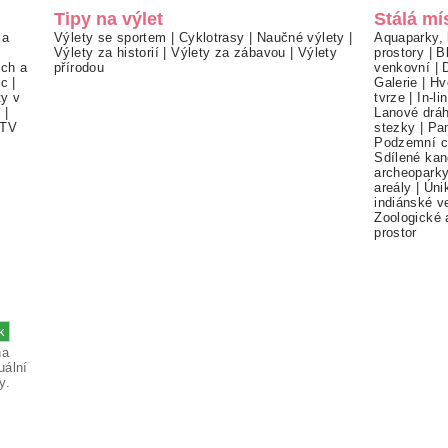
Tipy na výlet
Stálá mí
 a
Výlety se sportem
|
Cyklotrasy
|
Naučné výlety
|
Aquaparky, 
Výlety za historií
|
Výlety za zábavou
|
Výlety
prostory
|
B
ch a
přírodou
venkovní
|
ec
|
Galerie
|
Hv
ty v
tvrze
|
In-li
í
|
Lanové drá
TV
stezky
|
Pa
Podzemní c
Sdílené kan
archeopark
areály
|
Úni
indiánské v
Zoologické 
prostor
na
uální
y.