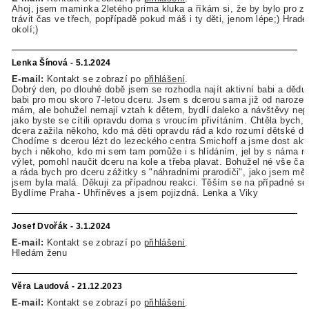
Ahoj, jsem maminka 2letého prima kluka a říkám si, že by bylo pro za
trávit čas ve třech, popřípadě pokud máš i ty děti, jenom lépe;) Hrad
okolí;)
Lenka Šínová - 5.1.2024
E-mail:
Kontakt se zobrazí po
přihlášení
.
Dobrý den, po dlouhé době jsem se rozhodla najít aktivní babi a dědu
babi pro mou skoro 7-letou dceru. Jsem s dcerou sama již od narození
mám, ale bohužel nemají vztah k dětem, bydlí daleko a návštěvy nepr
jako byste se cítili opravdu doma s vroucím přivítáním. Chtěla bych,
dcera zažila někoho, kdo má děti opravdu rád a kdo rozumí dětské du
Chodíme s dcerou lézt do lezeckého centra Smichoff a jsme dost akti
bych i někoho, kdo mi sem tam pomůže i s hlídáním, jel by s náma 
výlet, pomohl naučit dceru na kole a třeba plavat. Bohužel né vše č
a ráda bych pro dceru zážitky s "náhradními prarodiči", jako jsem měl
jsem byla malá. Děkuji za případnou reakci. Těším se na případné se
Bydlíme Praha - Uhříněves a jsem pojizdná. Lenka a Viky
Josef Dvořák - 3.1.2024
E-mail:
Kontakt se zobrazí po
přihlášení
.
Hledám ženu
Věra Laudová - 21.12.2023
E-mail:
Kontakt se zobrazí po
přihlášení
.