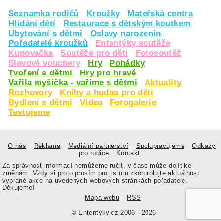
Seznamka rodičů
Kroužky
Mateřská centra
Hlídání dětí
Restaurace s dětským koutkem
Ubytování s dětmi
Oslavy narozenin
Pořadatelé kroužků
Ententýky soutěže
Kupovačka
Soutěže pro děti
Fotosoutěž
Slevové vouchery
Hry
Pohádky
Tvoření s dětmi
Hry pro hravé
Vařila myšička - vaříme s dětmi
Aktuality
Rozhovory
Knihy a hudba pro děti
Bydlení s dětmi
Videa
Fotogalerie
Testujeme
O nás
Reklama
Mediální partnerství
Spolupracujeme
Odkazy
pro rodiče
Kontakt
Za správnost informací nemůžeme ručit, v čase může dojít ke
změnám. Vždy si proto prosím pro jistotu zkontrolujte aktuálnost
vybrané akce na uvedených webových stránkách pořadatele.
Děkujeme!
Mapa webu
RSS
© Ententýky.cz 2006 - 2026