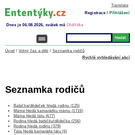
Translate
Registrace
/
Přihlášení
Dnes je 06.08.2026, svátek má
Oldřiška
Úvod
/
Volný čas a děti
/
Seznamka rodičů
Rychlé vyhledávání akcí
Seznamka rodičů
Babička/dědeček hledá rodinu (125)
Máma hledá kamarádku mámu (1719)
Máma hledá tátu (677)
Rodina hledá babičku/dědečka (256)
Rodina hledá rodinu (378)
Táta hledá kamaráda tátu (6)