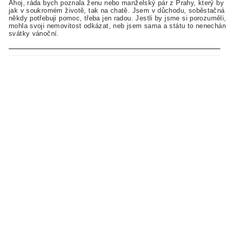
Ahoj, ráda bych poznala ženu nebo manželský pár z Prahy, který by
jak v soukromém životě, tak na chatě. Jsem v důchodu, soběstačná, a
někdy potřebuji pomoc, třeba jen radou. Jestli by jsme si porozuměli,
mohla svoji nemovitost odkázat, neb jsem sama a státu to nenechám.
svátky vánoční.