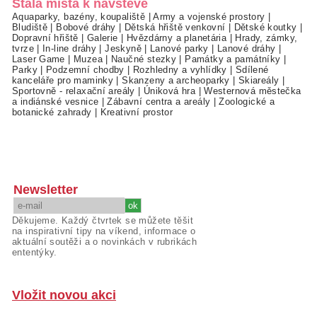
Stálá místa k návštěvě
Aquaparky, bazény, koupaliště
|
Army a vojenské prostory
|
Bludiště
|
Bobové dráhy
|
Dětská hřiště venkovní
|
Dětské koutky
|
Dopravní hřiště
|
Galerie
|
Hvězdárny a planetária
|
Hrady, zámky,
tvrze
|
In-line dráhy
|
Jeskyně
|
Lanové parky
|
Lanové dráhy
|
Laser Game
|
Muzea
|
Naučné stezky
|
Památky a památníky
|
Parky
|
Podzemní chodby
|
Rozhledny a vyhlídky
|
Sdílené
kanceláře pro maminky
|
Skanzeny a archeoparky
|
Skiareály
|
Sportovně - relaxační areály
|
Úniková hra
|
Westernová městečka
a indiánské vesnice
|
Zábavní centra a areály
|
Zoologické a
botanické zahrady
|
Kreativní prostor
Newsletter
Děkujeme. Každý čtvrtek se můžete těšit
na inspirativní tipy na víkend, informace o
aktuální soutěži a o novinkách v rubrikách
ententýky.
Vložit novou akci