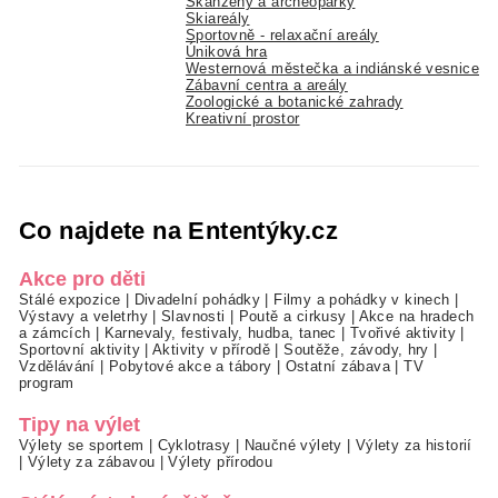
Skanzeny a archeoparky
Skiareály
Sportovně - relaxační areály
Úniková hra
Westernová městečka a indiánské vesnice
Zábavní centra a areály
Zoologické a botanické zahrady
Kreativní prostor
Co najdete na Ententýky.cz
Akce pro děti
Stálé expozice
|
Divadelní pohádky
|
Filmy a pohádky v kinech
|
Výstavy a veletrhy
|
Slavnosti
|
Poutě a cirkusy
|
Akce na hradech
a zámcích
|
Karnevaly, festivaly, hudba, tanec
|
Tvořivé aktivity
|
Sportovní aktivity
|
Aktivity v přírodě
|
Soutěže, závody, hry
|
Vzdělávání
|
Pobytové akce a tábory
|
Ostatní zábava
|
TV
program
Tipy na výlet
Výlety se sportem
|
Cyklotrasy
|
Naučné výlety
|
Výlety za historií
|
Výlety za zábavou
|
Výlety přírodou