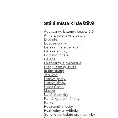
Stálá místa k návštěvě
Aquaparky, bazény, koupaliště
Army a vojenské prostory
Bludiště
Bobové dráhy
Dětská hřiště venkovní
Dětské koutky
Dopravní hřiště
Galerie
Hvězdárny a planetária
Hrady, zámky, tvrze
In-line dráhy
Jeskyně
Lanové parky
Lanové dráhy
Laser Game
Muzea
Naučné stezky
Památky a památníky
Parky
Podzemní chodby
Rozhledny a vyhlídky
Sdílené kanceláře pro maminky