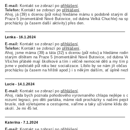
E-mail:
Kontakt se zobrazí po
přihlášení
.
Telefon:
Kontakt se zobrazí po
přihlášení
.
Ahoj, já (39) s dcerou (půl roku) hledáme mámu s podobně starým dí
Praze 5 (momentálně Nové Butovice, od dubna Velká Chuchle) na sp
procházky (a časem další aktivity) přes den.
Lenka - 16.1.2024
E-mail:
Kontakt se zobrazí po
přihlášení
.
Telefon:
Kontakt se zobrazí po
přihlášení
.
Ahoj, jsme máma (39) a táta (32) s dcerou (půl roku) a hledáme rodin
starým dítětem na Praze 5 (momentálně Nové Butovice, od dubna Vel
Všichni přátelé mají školkové a tím i věčně nemocné děti a my tím 
jsme v podstatě půl roku bez socializace. Líbilo by se nám jít občas 
procházku (a časem na hřiště apod.) i s někým dalším, ať úplně nezb
Lucie - 14.1.2024
E-mail:
Kontakt se zobrazí po
přihlášení
.
Ahoj, ráda bych poznala pohodového vyrovnaného chlapa nejlépe s dě
rozumí legraci, pro děti partáka, máme rádi procházky s našimi pejsky
brusle, rádi výletujeme a cestujeme, vaříme a taky užíváme klidu do
okolí. Je mi 45 let.
Katerina - 7.1.2024
E-mail:
Kontakt se zobrazí po
přihlášení
.