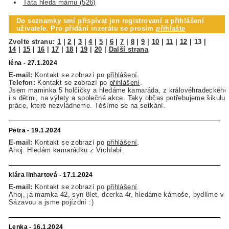
Táta hledá mámu (526)
Do seznamky smí přispívat jen registrovaní a přihlášení
uživatele. Pro přidání inzerátu se prosím
přihlašte
Zvolte stranu:
1
|
2
|
3
|
4
|
5
|
6
|
7
|
8
|
9
|
10
|
11
|
12
|
13
|
14
|
15
|
16
|
17
|
18
|
19
|
20
|
Další strana
léna - 27.1.2024
E-mail:
Kontakt se zobrazí po
přihlášení
.
Telefon:
Kontakt se zobrazí po
přihlášení
.
Jsem maminka 5 holčičky a hledáme kamaráda, z královéhradeckého k
i s dětmi, na výlety a společné akce. Taky občas potřebujeme šikulu
práce, které nezvládneme. Těšíme se na setkání.
Petra - 19.1.2024
E-mail:
Kontakt se zobrazí po
přihlášení
.
Ahoj. Hledám kamarádku z Vrchlabí.
klára linhartová - 17.1.2024
E-mail:
Kontakt se zobrazí po
přihlášení
.
Ahoj, já mamka 42, syn 8let, dcerka 4r, hledáme kámoše, bydlíme v 
Sázavou a jsme pojízdní :)
Lenka - 16.1.2024