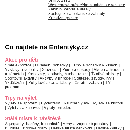
Úniková hra
Westernová městečka a indiánské vesnice
Zábavní centra a areály
Zoologické a botanické zahrady
Kreativní prostor
Co najdete na Ententýky.cz
Akce pro děti
Stálé expozice
|
Divadelní pohádky
|
Filmy a pohádky v kinech
|
Výstavy a veletrhy
|
Slavnosti
|
Poutě a cirkusy
|
Akce na hradech
a zámcích
|
Karnevaly, festivaly, hudba, tanec
|
Tvořivé aktivity
|
Sportovní aktivity
|
Aktivity v přírodě
|
Soutěže, závody, hry
|
Vzdělávání
|
Pobytové akce a tábory
|
Ostatní zábava
|
TV
program
Tipy na výlet
Výlety se sportem
|
Cyklotrasy
|
Naučné výlety
|
Výlety za historií
|
Výlety za zábavou
|
Výlety přírodou
Stálá místa k návštěvě
Aquaparky, bazény, koupaliště
|
Army a vojenské prostory
|
Bludiště
|
Bobové dráhy
|
Dětská hřiště venkovní
|
Dětské koutky
|