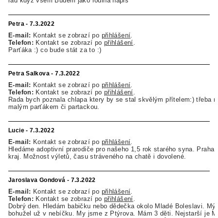
rád když všem Budem jako rodina napis
Petra - 7.3.2022
E-mail:
Kontakt se zobrazí po
přihlášení
.
Telefon:
Kontakt se zobrazí po
přihlášení
.
Parťáka :) co bude stát za to :)
Petra Salkova - 7.3.2022
E-mail:
Kontakt se zobrazí po
přihlášení
.
Telefon:
Kontakt se zobrazí po
přihlášení
.
Rada bych poznala chlapa ktery by se stal skvělým přítelem:) třeba n
malým parťákem či partackou.
Lucie - 7.3.2022
E-mail:
Kontakt se zobrazí po
přihlášení
.
Hledáme adoptivní prarodiče pro našeho 1,5 rok starého syna. Praha
kraj. Možnost výletů, času stráveného na chatě i dovolené.
Jaroslava Gondová - 7.3.2022
E-mail:
Kontakt se zobrazí po
přihlášení
.
Telefon:
Kontakt se zobrazí po
přihlášení
.
Dobrý den. Hledám babičku nebo dědečka okolo Mladé Boleslavi. Mý 
bohužel už v nebíčku. My jsme z Ptýrova. Mám 3 děti. Nejstarší je M