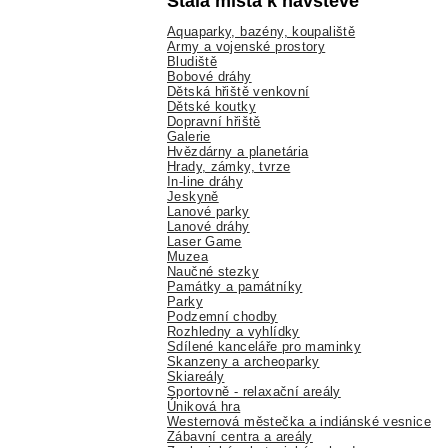
Stálá místa k návštěvě
Aquaparky, bazény, koupaliště
Army a vojenské prostory
Bludiště
Bobové dráhy
Dětská hřiště venkovní
Dětské koutky
Dopravní hřiště
Galerie
Hvězdárny a planetária
Hrady, zámky, tvrze
In-line dráhy
Jeskyně
Lanové parky
Lanové dráhy
Laser Game
Muzea
Naučné stezky
Památky a památníky
Parky
Podzemní chodby
Rozhledny a vyhlídky
Sdílené kanceláře pro maminky
Skanzeny a archeoparky
Skiareály
Sportovně - relaxační areály
Úniková hra
Westernová městečka a indiánské vesnice
Zábavní centra a areály