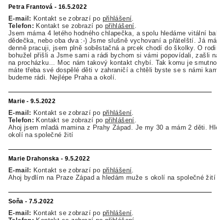
Petra Frantová - 16.5.2022
E-mail:
Kontakt se zobrazí po
přihlášení
.
Telefon:
Kontakt se zobrazí po
přihlášení
.
Jsem máma 4 letého hodného chlapečka, a spolu hledáme vitální bab
dědečka, nebo oba dva :-) Jsme slušně vychovaní a přátelští. Já m
denně pracuji, jsem plně soběstačná a prcek chodí do školky. O rodi
bohužel přišli a Jsme sami a rádi bychom si vámi popovídali, zašli na
na procházku... Moc nám takový kontakt chybí. Tak komu je smutno 
máte třeba své dospělé děti v zahraničí a chtěli byste se s námi kama
budeme rádi. Nejlépe Praha a okolí.
Marie - 9.5.2022
E-mail:
Kontakt se zobrazí po
přihlášení
.
Telefon:
Kontakt se zobrazí po
přihlášení
.
Ahoj jsem mladá mamina z Prahy Západ. Je my 30 a mám 2 děti. Hl
okolí na společné žití
Marie Drahonska - 9.5.2022
E-mail:
Kontakt se zobrazí po
přihlášení
.
Ahoj bydlím na Praze Západ a hledám muže s okolí na společné žití 
Soňa - 7.5.2022
E-mail:
Kontakt se zobrazí po
přihlášení
.