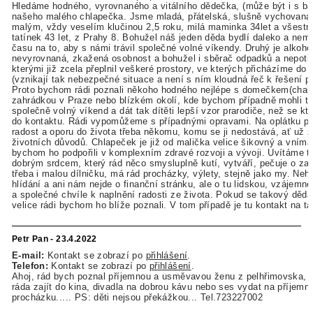
Hledáme hodného, vyrovnaného a vitálního dědečka, (může být i s ba
našeho malého chlapečka. Jsme mladá, přátelská, slušně vychovaná 
malým, vždy veselím klučinou 2,5 roku, milá maminka 34let a všestr
tatínek 43 let, z Prahy 8. Bohužel náš jeden děda bydlí daleko a ne
času na to, aby s námi trávil společné volné víkendy. Druhý je alkohol
nevyrovnaná, zkažená osobnost a bohužel i sběrač odpadků a nepotř
kterými již zcela přeplnil veškeré prostory, ve kterých přicházíme do 
(vznikají tak nebezpečné situace a není s ním kloudná řeč k řešení p
Proto bychom rádi poznali někoho hodného nejlépe s domečkem(chal
zahrádkou v Praze nebo blízkém okolí, kde bychom případně mohli tr
společně volný víkend a dát tak dítěti lepší vzor prarodiče, než se kt
do kontaktu. Rádi vypomůžeme s případnými opravami. Na oplátku p
radost a oporu do života třeba někomu, komu se ji nedostává, ať už z
životních důvodů. Chlapeček je již od malička velice šikovný a vníma
bychom ho podpořili v komplexním zdravé rozvoji a vývoji. Uvítáme t
dobrým srdcem, který rád něco smysluplně kutí, vytváří, pečuje o za
třeba i malou dílničku, má rád procházky, výlety, stejně jako my. Ne
hlídání a ani nám nejde o finanční stránku, ale o tu lidskou, vzájem
a společné chvíle k naplnění radosti ze života. Pokud se takový děda
velice rádi bychom ho blíže poznali. V tom případě je tu kontakt na ta
Petr Pan - 23.4.2022
E-mail:
Kontakt se zobrazí po
přihlášení
.
Telefon:
Kontakt se zobrazí po
přihlášení
.
Ahoj, rád bych poznal příjemnou a usměvavou ženu z pelhřimovska, 
ráda zajít do kina, divadla na dobrou kávu nebo ses vydat na příjemn
procházku..... PS: děti nejsou překážkou... Tel.723227002