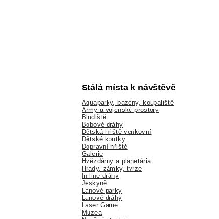
Stálá místa k návštěvě
Aquaparky, bazény, koupaliště
Army a vojenské prostory
Bludiště
Bobové dráhy
Dětská hřiště venkovní
Dětské koutky
Dopravní hřiště
Galerie
Hvězdárny a planetária
Hrady, zámky, tvrze
In-line dráhy
Jeskyně
Lanové parky
Lanové dráhy
Laser Game
Muzea