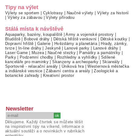
Tipy na výlet
Výlety se sportem
|
Cyklotrasy
|
Naučné výlety
|
Výlety za historií
|
Výlety za zábavou
|
Výlety přírodou
Stálá místa k návštěvě
Aquaparky, bazény, koupaliště
|
Army a vojenské prostory
|
Bludiště
|
Bobové dráhy
|
Dětská hřiště venkovní
|
Dětské koutky
|
Dopravní hřiště
|
Galerie
|
Hvězdárny a planetária
|
Hrady, zámky,
tvrze
|
In-line dráhy
|
Jeskyně
|
Lanové parky
|
Lanové dráhy
|
Laser Game
|
Muzea
|
Naučné stezky
|
Památky a památníky
|
Parky
|
Podzemní chodby
|
Rozhledny a vyhlídky
|
Sdílené
kanceláře pro maminky
|
Skanzeny a archeoparky
|
Skiareály
|
Sportovně - relaxační areály
|
Úniková hra
|
Westernová městečka
a indiánské vesnice
|
Zábavní centra a areály
|
Zoologické a
botanické zahrady
|
Kreativní prostor
Newsletter
Děkujeme. Každý čtvrtek se můžete těšit
na inspirativní tipy na víkend, informace o
aktuální soutěži a o novinkách v rubrikách
ententýky.