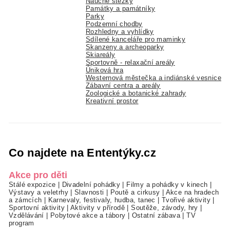
Naučné stezky
Památky a památníky
Parky
Podzemní chodby
Rozhledny a vyhlídky
Sdílené kanceláře pro maminky
Skanzeny a archeoparky
Skiareály
Sportovně - relaxační areály
Úniková hra
Westernová městečka a indiánské vesnice
Zábavní centra a areály
Zoologické a botanické zahrady
Kreativní prostor
Co najdete na Ententýky.cz
Akce pro děti
Stálé expozice
|
Divadelní pohádky
|
Filmy a pohádky v kinech
|
Výstavy a veletrhy
|
Slavnosti
|
Poutě a cirkusy
|
Akce na hradech
a zámcích
|
Karnevaly, festivaly, hudba, tanec
|
Tvořivé aktivity
|
Sportovní aktivity
|
Aktivity v přírodě
|
Soutěže, závody, hry
|
Vzdělávání
|
Pobytové akce a tábory
|
Ostatní zábava
|
TV
program