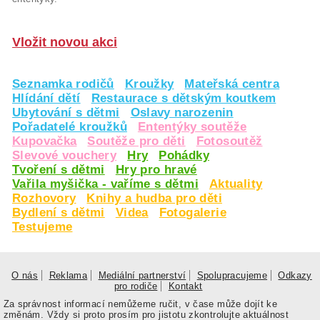
Vložit novou akci
Seznamka rodičů
Kroužky
Mateřská centra
Hlídání dětí
Restaurace s dětským koutkem
Ubytování s dětmi
Oslavy narozenin
Pořadatelé kroužků
Ententýky soutěže
Kupovačka
Soutěže pro děti
Fotosoutěž
Slevové vouchery
Hry
Pohádky
Tvoření s dětmi
Hry pro hravé
Vařila myšička - vaříme s dětmi
Aktuality
Rozhovory
Knihy a hudba pro děti
Bydlení s dětmi
Videa
Fotogalerie
Testujeme
O nás
Reklama
Mediální partnerství
Spolupracujeme
Odkazy
pro rodiče
Kontakt
Za správnost informací nemůžeme ručit, v čase může dojít ke
změnám. Vždy si proto prosím pro jistotu zkontrolujte aktuálnost