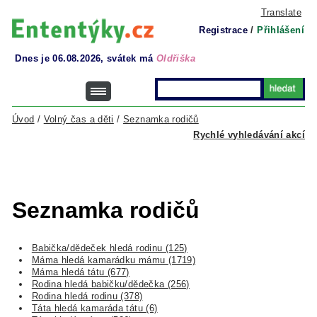
Translate
Registrace
/
Přihlášení
Dnes je 06.08.2026, svátek má
Oldřiška
Úvod
/
Volný čas a děti
/
Seznamka rodičů
Rychlé vyhledávání akcí
Seznamka rodičů
Babička/dědeček hledá rodinu (125)
Máma hledá kamarádku mámu (1719)
Máma hledá tátu (677)
Rodina hledá babičku/dědečka (256)
Rodina hledá rodinu (378)
Táta hledá kamaráda tátu (6)