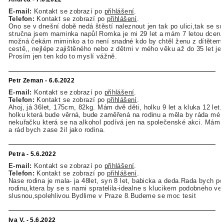
E-mail:
Kontakt se zobrazí po
přihlášení
.
Telefon:
Kontakt se zobrazí po
přihlášení
.
Ono se v dnešní době nedá štěstí naleznout jen tak po ulici,tak se sn
stručna jsem maminka napůl Romka je mi 29 let a mám 7 letou dceru 
možná čekám miminko a to není snadné kdo by chtěl ženu z dítětem 
cestě,, nejlépe zajištěného nebo z dětmi v mého věku až do 35 let je
Prosím jen ten kdo to myslí vážně.
Petr Zeman - 6.6.2022
E-mail:
Kontakt se zobrazí po
přihlášení
.
Telefon:
Kontakt se zobrazí po
přihlášení
.
Ahoj, já 36let, 175cm, 82kg. Mám dvě děti, holku 9 let a kluka 12 let
holku která bude věrná, bude zaměřená na rodinu a měla by ráda mé 
nekuřačku která se na alkohol podívá jen na společenské akci. Mám 
a rád bych zase žil jako rodina.
Petra - 5.6.2022
E-mail:
Kontakt se zobrazí po
přihlášení
.
Telefon:
Kontakt se zobrazí po
přihlášení
.
Nase rodina je mala- ja 48let, syn 8 let, babicka a deda.Rada bych p
rodinu,ktera by se s nami spratelila-idealne s klucikem podobneho ve
slusnou,spolehlivou.Bydlime v Praze 8.Budeme se moc tesit
Iva V. - 5.6.2022