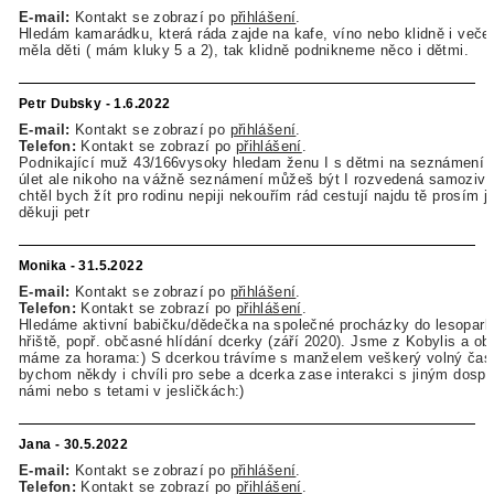
E-mail:
Kontakt se zobrazí po
přihlášení
.
Hledám kamarádku, která ráda zajde na kafe, víno nebo klidně i veče
měla děti ( mám kluky 5 a 2), tak klidně podnikneme něco i dětmi.
Petr Dubsky - 1.6.2022
E-mail:
Kontakt se zobrazí po
přihlášení
.
Telefon:
Kontakt se zobrazí po
přihlášení
.
Podnikající muž 43/166vysoky hledam ženu I s dětmi na seznámení
úlet ale nikoho na vážně seznámení můžeš být I rozvedená samozivit
chtěl bych žít pro rodinu nepiji nekouřím rád cestují najdu tě prosím 
děkuji petr
Monika - 31.5.2022
E-mail:
Kontakt se zobrazí po
přihlášení
.
Telefon:
Kontakt se zobrazí po
přihlášení
.
Hledáme aktivní babičku/dědečka na společné procházky do lesopark
hřiště, popř. občasné hlídání dcerky (září 2020). Jsme z Kobylis a ob
máme za horama:) S dcerkou trávíme s manželem veškerý volný čas, 
bychom někdy i chvíli pro sebe a dcerka zase interakci s jiným dosp
námi nebo s tetami v jesličkách:)
Jana - 30.5.2022
E-mail:
Kontakt se zobrazí po
přihlášení
.
Telefon:
Kontakt se zobrazí po
přihlášení
.