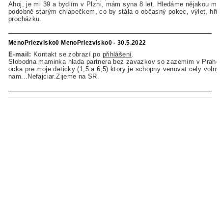
Ahoj, je mi 39 a bydlím v Plzni, mám syna 8 let. Hledáme nějakou m
podobně starým chlapečkem, co by stála o občasný pokec, výlet, hřiš
procházku.
MenoPriezvisko0 MenoPriezvisko0 - 30.5.2022
E-mail:
Kontakt se zobrazí po
přihlášení
.
Slobodna maminka hlada partnera bez zavazkov so zazemim v Prahe
ocka pre moje deticky (1,5 a 6,5) ktory je schopny venovat cely voln
nam...Nefajciar.Zijeme na SR.