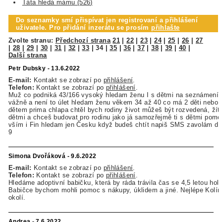
Táta hledá mámu (526)
Do seznamky smí přispívat jen registrovaní a přihlášení
uživatele. Pro přidání inzerátu se prosím
přihlašte
Zvolte stranu:
Předchozí strana
21
|
22
|
23
|
24
|
25
|
26
|
27
|
28
|
29
|
30
|
31
|
32
|
33
|
34
|
35
|
36
|
37
|
38
|
39
|
40
|
Další strana
Petr Dubsky - 13.6.2022
E-mail:
Kontakt se zobrazí po
přihlášení
.
Telefon:
Kontakt se zobrazí po
přihlášení
.
Muž co podniká 43/166 vysoký hledam ženu I s dětmi na seznámení 
vážně a není to úlet hledam ženu věkem 34 až 40 co má 2 děti nebo 
dětem prima chlapa chtěl bych rodiny život můžeš být rozvedená, ží
dětmi a chceš budovat pro rodinu jako já samozřejmě ti s dětmi pomo
vším i Fin hledam jen Česku když budeš chtít napiš SMS zavolám dí
9
Simona Dvořáková - 9.6.2022
E-mail:
Kontakt se zobrazí po
přihlášení
.
Telefon:
Kontakt se zobrazí po
přihlášení
.
Hledáme adoptivní babičku, která by ráda trávila čas se 4,5 letou hol
Babičce bychom mohli pomoc s nákupy, úklidem a jiné. Nejlépe Kolín
okolí.
Andrea - 7.6.2022