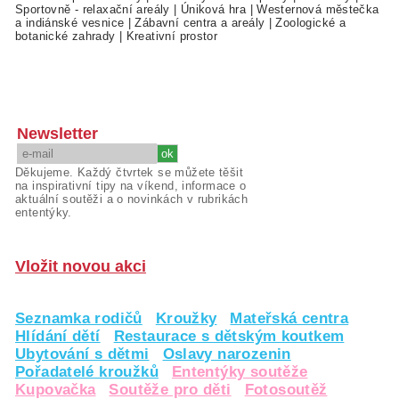
Sportovně - relaxační areály
|
Úniková hra
|
Westernová městečka
a indiánské vesnice
|
Zábavní centra a areály
|
Zoologické a
botanické zahrady
|
Kreativní prostor
Newsletter
Děkujeme. Každý čtvrtek se můžete těšit
na inspirativní tipy na víkend, informace o
aktuální soutěži a o novinkách v rubrikách
ententýky.
Vložit novou akci
Seznamka rodičů
Kroužky
Mateřská centra
Hlídání dětí
Restaurace s dětským koutkem
Ubytování s dětmi
Oslavy narozenin
Pořadatelé kroužků
Ententýky soutěže
Kupovačka
Soutěže pro děti
Fotosoutěž