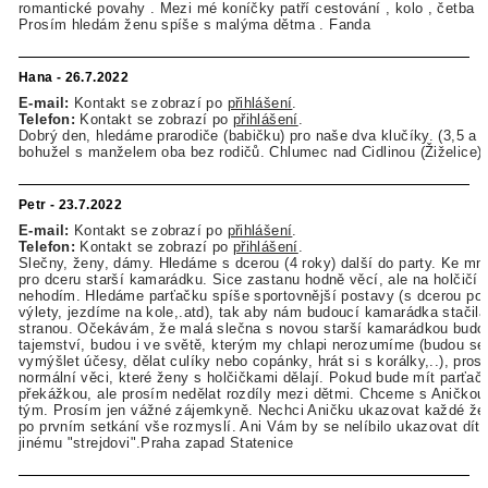
romantické povahy . Mezi mé koníčky patří cestování , kolo , četba , 
Prosím hledám ženu spíše s malýma dětma . Fanda
Hana - 26.7.2022
E-mail:
Kontakt se zobrazí po
přihlášení
.
Telefon:
Kontakt se zobrazí po
přihlášení
.
Dobrý den, hledáme prarodiče (babičku) pro naše dva klučíky. (3,5 a 
bohužel s manželem oba bez rodičů. Chlumec nad Cidlinou (Žiželice)
Petr - 23.7.2022
E-mail:
Kontakt se zobrazí po
přihlášení
.
Telefon:
Kontakt se zobrazí po
přihlášení
.
Slečny, ženy, dámy. Hledáme s dcerou (4 roky) další do party. Ke mn
pro dceru starší kamarádku. Sice zastanu hodně věcí, ale na holčičí 
nehodím. Hledáme parťačku spíše sportovnější postavy (s dcerou p
výlety, jezdíme na kole,.atd), tak aby nám budoucí kamarádka stačila
stranou. Očekávám, že malá slečna s novou starší kamarádkou budou
tajemství, budou i ve světě, kterým my chlapi nerozumíme (budou se 
vymýšlet účesy, dělat culíky nebo copánky, hrát si s korálky,..), pros
normální věci, které ženy s holčičkami dělají. Pokud bude mít parťačk
překážkou, ale prosím nedělat rozdíly mezi dětmi. Chceme s Aničkou r
tým. Prosím jen vážné zájemkyně. Nechci Aničku ukazovat každé žen
po prvním setkání vše rozmyslí. Ani Vám by se nelíbilo ukazovat dít
jinému "strejdovi".Praha zapad Statenice