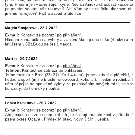
tým. Prosím jen vážné zájemkyně. Nechci Aničku ukazovat každé žen
po prvním setkání vše rozmyslí. Ani Vám by se nelíbilo ukazovat dít
jinému "strejdovi".Praha zapad Statenice
Magda Snajdrova - 22.7.2022
E-mail:
Kontakt se zobrazí po
přihlášení
.
Hledam kamaradku na vylety a zabavu.Mam jedno ditko (4 roky) a me
let.Jsem LGBt.Budu se tesit.Magda
Martin - 20.7.2022
E-mail:
Kontakt se zobrazí po
přihlášení
.
Telefon:
Kontakt se zobrazí po
přihlášení
.
Jsme rodinka z Brna (33+37+10+1,4 roku), jsme aktivní a přátelští, 
hudbu a sport (inline brusle, snowboard, kolo, ...). Hledáme rodinku, k
nám připojila na společné výlety za poznáváním nových míst, za spo
koncerty, do herničky i parku.
Lenka Kubenova - 20.7.2022
E-mail:
Kontakt se zobrazí po
přihlášení
.
Ahoj.najdou se zde i normální lidi ,kteří mají rádi chození v přírodě ?
psem.okres Opava , Frýdek Místek, Nový Jičín . Lenka