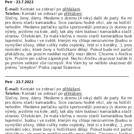
Petr - 23.7.2022
E-mail:
Kontakt se zobrazí po
přihlášení
.
Telefon:
Kontakt se zobrazí po
přihlášení
.
Slečny, ženy, dámy. Hledáme s dcerou (4 roky) další do party. Ke mn
pro dceru starší kamarádku. Sice zastanu hodně věcí, ale na holčičí 
nehodím. Hledáme parťačku spíše sportovnější postavy (s dcerou p
výlety, jezdíme na kole,.atd), tak aby nám budoucí kamarádka stačila
stranou. Očekávám, že malá slečna s novou starší kamarádkou budou
tajemství, budou i ve světě, kterým my chlapi nerozumíme (budou se 
vymýšlet účesy, dělat culíky nebo copánky, hrát si s korálky,..), pros
normální věci, které ženy s holčičkami dělají. Pokud bude mít parťačk
překážkou, ale prosím nedělat rozdíly mezi dětmi. Chceme s Aničkou r
tým. Prosím jen vážné zájemkyně. Nechci Aničku ukazovat každé žen
po prvním setkání vše rozmyslí. Ani Vám by se nelíbilo ukazovat dít
jinému "strejdovi".Praha zapad Statenice
Petr - 23.7.2022
E-mail:
Kontakt se zobrazí po
přihlášení
.
Telefon:
Kontakt se zobrazí po
přihlášení
.
Slečny, ženy, dámy. Hledáme s dcerou (4 roky) další do party. Ke mn
pro dceru starší kamarádku. Sice zastanu hodně věcí, ale na holčičí 
nehodím. Hledáme parťačku spíše sportovnější postavy (s dcerou p
výlety, jezdíme na kole,.atd), tak aby nám budoucí kamarádka stačila
stranou. Očekávám, že malá slečna s novou starší kamarádkou budou
tajemství, budou i ve světě, kterým my chlapi nerozumíme (budou se 
vymýšlet účesy, dělat culíky nebo copánky, hrát si s korálky,..), pros
normální věci, které ženy s holčičkami dělají. Pokud bude mít parťačk
překážkou, ale prosím nedělat rozdíly mezi dětmi. Chceme s Aničkou r