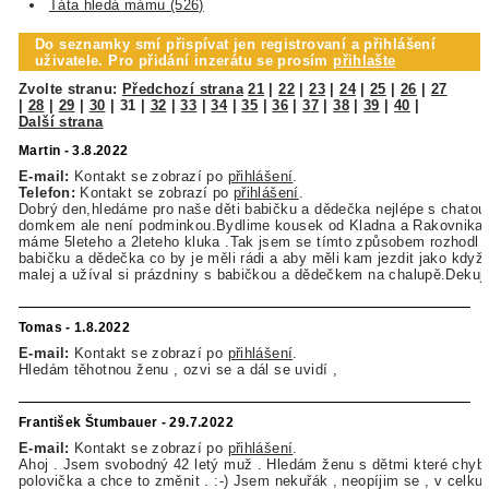
Táta hledá mámu (526)
Do seznamky smí přispívat jen registrovaní a přihlášení
uživatele. Pro přidání inzerátu se prosím
přihlašte
Zvolte stranu:
Předchozí strana
21
|
22
|
23
|
24
|
25
|
26
|
27
|
28
|
29
|
30
|
31
|
32
|
33
|
34
|
35
|
36
|
37
|
38
|
39
|
40
|
Další strana
Martin - 3.8.2022
E-mail:
Kontakt se zobrazí po
přihlášení
.
Telefon:
Kontakt se zobrazí po
přihlášení
.
Dobrý den,hledáme pro naše děti babičku a dědečka nejlépe s chatou
domkem ale není podminkou.Bydlime kousek od Kladna a Rakovnika
máme 5leteho a 2leteho kluka .Tak jsem se tímto způsobem rozhodl n
babičku a dědečka co by je měli rádi a aby měli kam jezdit jako když 
malej a užíval si prázdniny s babičkou a dědečkem na chalupě.Dekuji
Tomas - 1.8.2022
E-mail:
Kontakt se zobrazí po
přihlášení
.
Hledám těhotnou ženu , ozvi se a dál se uvidí ,
František Štumbauer - 29.7.2022
E-mail:
Kontakt se zobrazí po
přihlášení
.
Ahoj . Jsem svobodný 42 letý muž . Hledám ženu s dětmi které chybí
polovička a chce to změnit . :-) Jsem nekuřák , neopíjim se , v celku 