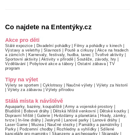
Co najdete na Ententýky.cz
Akce pro děti
Stálé expozice
|
Divadelní pohádky
|
Filmy a pohádky v kinech
|
Výstavy a veletrhy
|
Slavnosti
|
Poutě a cirkusy
|
Akce na hradech
a zámcích
|
Karnevaly, festivaly, hudba, tanec
|
Tvořivé aktivity
|
Sportovní aktivity
|
Aktivity v přírodě
|
Soutěže, závody, hry
|
Vzdělávání
|
Pobytové akce a tábory
|
Ostatní zábava
|
TV
program
Tipy na výlet
Výlety se sportem
|
Cyklotrasy
|
Naučné výlety
|
Výlety za historií
|
Výlety za zábavou
|
Výlety přírodou
Stálá místa k návštěvě
Aquaparky, bazény, koupaliště
|
Army a vojenské prostory
|
Bludiště
|
Bobové dráhy
|
Dětská hřiště venkovní
|
Dětské koutky
|
Dopravní hřiště
|
Galerie
|
Hvězdárny a planetária
|
Hrady, zámky,
tvrze
|
In-line dráhy
|
Jeskyně
|
Lanové parky
|
Lanové dráhy
|
Laser Game
|
Muzea
|
Naučné stezky
|
Památky a památníky
|
Parky
|
Podzemní chodby
|
Rozhledny a vyhlídky
|
Sdílené
kanceláře pro maminky
|
Skanzeny a archeoparky
|
Skiareály
|