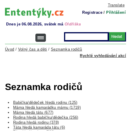
Translate
Registrace
/
Přihlášení
Dnes je 06.08.2026, svátek má
Oldřiška
Úvod
/
Volný čas a děti
/
Seznamka rodičů
Rychlé vyhledávání akcí
Seznamka rodičů
Babička/dědeček hledá rodinu (125)
Máma hledá kamarádku mámu (1719)
Máma hledá tátu (677)
Rodina hledá babičku/dědečka (256)
Rodina hledá rodinu (378)
Táta hledá kamaráda tátu (6)