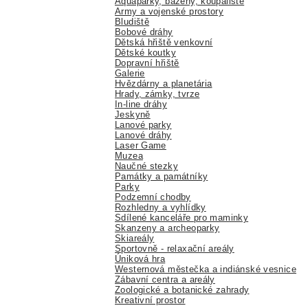
Aquaparky, bazény, koupaliště
Army a vojenské prostory
Bludiště
Bobové dráhy
Dětská hřiště venkovní
Dětské koutky
Dopravní hřiště
Galerie
Hvězdárny a planetária
Hrady, zámky, tvrze
In-line dráhy
Jeskyně
Lanové parky
Lanové dráhy
Laser Game
Muzea
Naučné stezky
Památky a památníky
Parky
Podzemní chodby
Rozhledny a vyhlídky
Sdílené kanceláře pro maminky
Skanzeny a archeoparky
Skiareály
Sportovně - relaxační areály
Úniková hra
Westernová městečka a indiánské vesnice
Zábavní centra a areály
Zoologické a botanické zahrady
Kreativní prostor