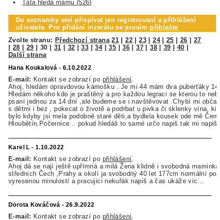
Táta hledá mámu (526)
Do seznamky smí přispívat jen registrovaní a přihlášení
uživatele. Pro přidání inzerátu se prosím
přihlašte
Zvolte stranu:
Předchozí strana
21
|
22
|
23
|
24
|
25
|
26
|
27
|
28
|
29
|
30
|
31
|
32
|
33
|
34
|
35
|
36
|
37
|
38
|
39
|
40
|
Další strana
Hana Koukalová - 6.10.2022
E-mail:
Kontakt se zobrazí po
přihlášení
.
Ahoj, hledám opravdovou kámošku . Je mi 44 mám dva puberťáky 14 a
Hledám někoho kdo je praštěný a pro každou legraci se kterou to neb
psaní jednou za 14 dní ,ale budeme se i navštěvovat .Chybí mi obča
s dětmi i bez , pokecat o životě a podrbat u pivka či sklenky vína, k
bylo kdyby jsi mela podobně staré děti,a bydlela kousek ode mě Čern
Hloubětín,Počernice... pokud hledáš to samé určo napiš tak mi napiš.
Karel L - 1.10.2022
E-mail:
Kontakt se zobrazí po
přihlášení
.
Ahoj dá se nají ještě upřímná a milá Žena klidně i svobodná maminka
středních Čech ,Prahy a okolí ja svobodný 40 let 177cm normální pos
vyresenou minulostí a pracujici nekuřák napiš a čas ukáže víc...
Dorota Kováčová - 26.9.2022
E-mail:
Kontakt se zobrazí po
přihlášení
.