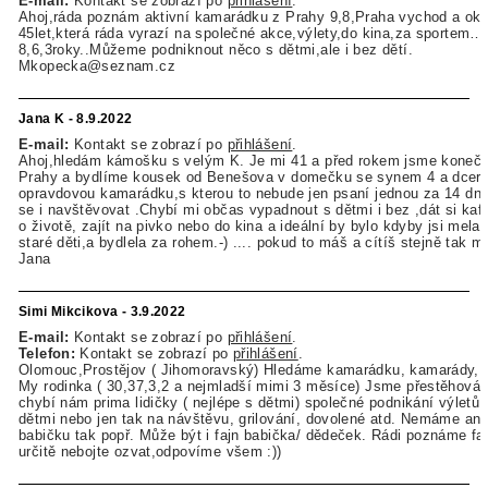
E-mail:
Kontakt se zobrazí po
přihlášení
.
Ahoj,ráda poznám aktivní kamarádku z Prahy 9,8,Praha vychod a oko
45let,která ráda vyrazí na společné akce,výlety,do kina,za sportem…
8,6,3roky..Můžeme podniknout něco s dětmi,ale i bez dětí.
Mkopecka@seznam.cz
Jana K - 8.9.2022
E-mail:
Kontakt se zobrazí po
přihlášení
.
Ahoj,hledám kámošku s velým K. Je mi 41 a před rokem jsme konečn
Prahy a bydlíme kousek od Benešova v domečku se synem 4 a dcer
opravdovou kamarádku,s kterou to nebude jen psaní jednou za 14 dní
se i navštěvovat .Chybí mi občas vypadnout s dětmi i bez ,dát si kafí
o životě, zajít na pivko nebo do kina a ideální by bylo kdyby jsi mela
staré děti,a bydlela za rohem.-) .... pokud to máš a cítíš stejně tak mi
Jana
Simi Mikcikova - 3.9.2022
E-mail:
Kontakt se zobrazí po
přihlášení
.
Telefon:
Kontakt se zobrazí po
přihlášení
.
Olomouc,Prostějov ( Jihomoravský) Hledáme kamarádku, kamarády, b
My rodinka ( 30,37,3,2 a nejmladší mimi 3 měsíce) Jsme přestěhován
chybí nám prima lidičky ( nejlépe s dětmi) společné podnikání výletů 
dětmi nebo jen tak na návštěvu, grilování, dovolené atd. Nemáme ani
babičku tak popř. Může být i fajn babička/ dědeček. Rádi poznáme fajn
určitě nebojte ozvat,odpovíme všem :))