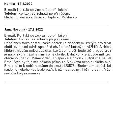
Kamila - 18.8.2022
E-mail:
Kontakt se zobrazí po
přihlášení
.
Telefon:
Kontakt se zobrazí po
přihlášení
.
hledám vnoučátka Ústecko Teplicko Mostecko
Jana Novotná - 17.8.2022
E-mail:
Kontakt se zobrazí po
přihlášení
.
Telefon:
Kontakt se zobrazí po
přihlášení
.
Ráda bych touto cestou našla babičku s dědečkem, kterým chybí vn
chtěli by s nimi trávit společné chvíle plné krásných zážitků. Nehled
hlídání, hledám milou babičku, která se na děti bude těšit, bude pro n
je na blízku a trávit s nimi volné chvíle. Babičku, která bude mít pro d
otevřenou náruč. Máme 2 děti, chlapečka a holčičku. Bydlíme ve Sla
Brna. Bylo by fajn mít někoho přímo ze Slavkova nebo blízkého okolí 
Brno), ať to k sobě nemáme daleko&#128578;. Budeme moc rádi, kdy
najdeme někoho kdo bude patřit k nám do rodiny. Těšíme se na Vás. 
novotna12@seznam.cz