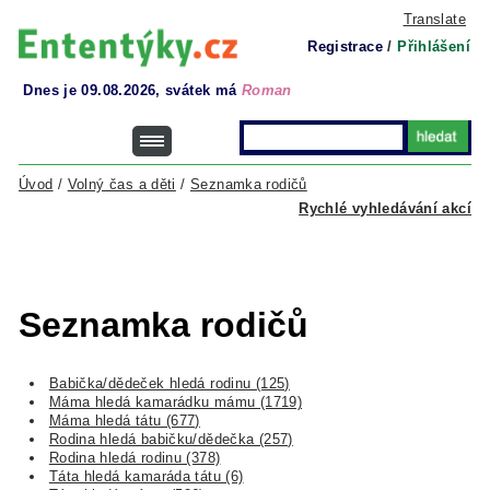
Translate
Registrace
/
Přihlášení
Dnes je 09.08.2026, svátek má
Roman
Úvod
/
Volný čas a děti
/
Seznamka rodičů
Rychlé vyhledávání akcí
Seznamka rodičů
Babička/dědeček hledá rodinu (125)
Máma hledá kamarádku mámu (1719)
Máma hledá tátu (677)
Rodina hledá babičku/dědečka (257)
Rodina hledá rodinu (378)
Táta hledá kamaráda tátu (6)