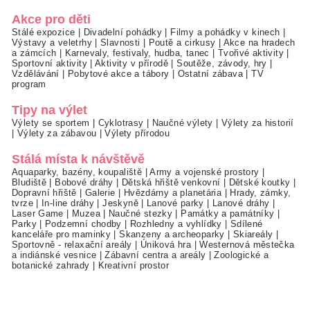
Akce pro děti
Stálé expozice
|
Divadelní pohádky
|
Filmy a pohádky v kinech
|
Výstavy a veletrhy
|
Slavnosti
|
Poutě a cirkusy
|
Akce na hradech
a zámcích
|
Karnevaly, festivaly, hudba, tanec
|
Tvořivé aktivity
|
Sportovní aktivity
|
Aktivity v přírodě
|
Soutěže, závody, hry
|
Vzdělávání
|
Pobytové akce a tábory
|
Ostatní zábava
|
TV
program
Tipy na výlet
Výlety se sportem
|
Cyklotrasy
|
Naučné výlety
|
Výlety za historií
|
Výlety za zábavou
|
Výlety přírodou
Stálá místa k návštěvě
Aquaparky, bazény, koupaliště
|
Army a vojenské prostory
|
Bludiště
|
Bobové dráhy
|
Dětská hřiště venkovní
|
Dětské koutky
|
Dopravní hřiště
|
Galerie
|
Hvězdárny a planetária
|
Hrady, zámky,
tvrze
|
In-line dráhy
|
Jeskyně
|
Lanové parky
|
Lanové dráhy
|
Laser Game
|
Muzea
|
Naučné stezky
|
Památky a památníky
|
Parky
|
Podzemní chodby
|
Rozhledny a vyhlídky
|
Sdílené
kanceláře pro maminky
|
Skanzeny a archeoparky
|
Skiareály
|
Sportovně - relaxační areály
|
Úniková hra
|
Westernová městečka
a indiánské vesnice
|
Zábavní centra a areály
|
Zoologické a
botanické zahrady
|
Kreativní prostor