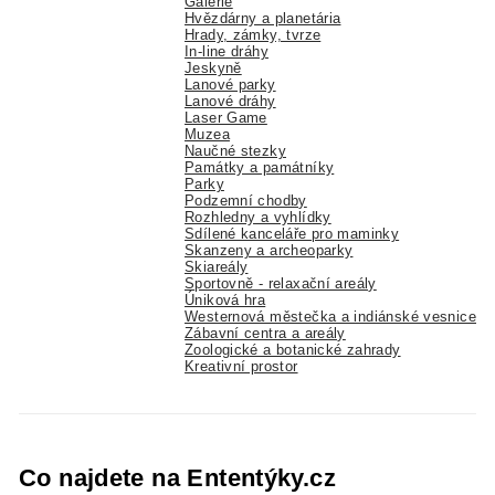
Galerie
Hvězdárny a planetária
Hrady, zámky, tvrze
In-line dráhy
Jeskyně
Lanové parky
Lanové dráhy
Laser Game
Muzea
Naučné stezky
Památky a památníky
Parky
Podzemní chodby
Rozhledny a vyhlídky
Sdílené kanceláře pro maminky
Skanzeny a archeoparky
Skiareály
Sportovně - relaxační areály
Úniková hra
Westernová městečka a indiánské vesnice
Zábavní centra a areály
Zoologické a botanické zahrady
Kreativní prostor
Co najdete na Ententýky.cz