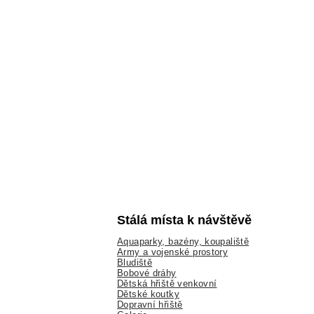
Stálá místa k návštěvě
Aquaparky, bazény, koupaliště
Army a vojenské prostory
Bludiště
Bobové dráhy
Dětská hřiště venkovní
Dětské koutky
Dopravní hřiště