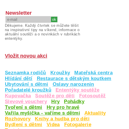
Newsletter
Děkujeme. Každý čtvrtek se můžete těšit
na inspirativní tipy na víkend, informace o
aktuální soutěži a o novinkách v rubrikách
ententýky.
Vložit novou akci
Seznamka rodičů
Kroužky
Mateřská centra
Hlídání dětí
Restaurace s dětským koutkem
Ubytování s dětmi
Oslavy narozenin
Pořadatelé kroužků
Ententýky soutěže
Kupovačka
Soutěže pro děti
Fotosoutěž
Slevové vouchery
Hry
Pohádky
Tvoření s dětmi
Hry pro hravé
Vařila myšička - vaříme s dětmi
Aktuality
Rozhovory
Knihy a hudba pro děti
Bydlení s dětmi
Videa
Fotogalerie