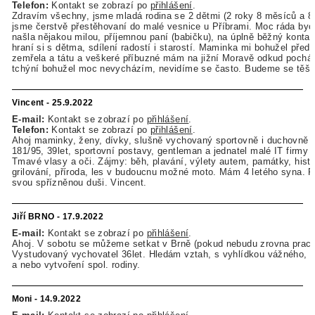
Telefon:
Kontakt se zobrazí po
přihlášení
.
Zdravím všechny, jsme mladá rodina se 2 dětmi (2 roky 8 měsíců a 8
jsme čerstvě přestěhovaní do malé vesnice u Příbrami. Moc ráda by
našla nějakou milou, příjemnou paní (babičku), na úplně běžný kontakt
hraní si s dětma, sdílení radostí i starostí. Maminka mi bohužel před 
zemřela a tátu a veškeré příbuzné mám na jižní Moravě odkud pochá
tchýní bohužel moc nevycházím, nevidíme se často. Budeme se těši
Vincent - 25.9.2022
E-mail:
Kontakt se zobrazí po
přihlášení
.
Telefon:
Kontakt se zobrazí po
přihlášení
.
Ahoj maminky, ženy, dívky, slušně vychovaný sportovně i duchovně 
181/95, 39let, sportovní postavy, gentleman a jednatel malé IT firmy 
Tmavé vlasy a oči. Zájmy: běh, plavání, výlety autem, památky, histor
grilování, příroda, les v budoucnu možné moto. Mám 4 letého syna.
svou spřízněnou duši. Vincent.
Jiří BRNO - 17.9.2022
E-mail:
Kontakt se zobrazí po
přihlášení
.
Ahoj. V sobotu se můžeme setkat v Brně (pokud nebudu zrovna praco
Vystudovaný vychovatel 36let. Hledám vztah, s vyhlídkou vážného, p
a nebo vytvoření spol. rodiny.
Moni - 14.9.2022