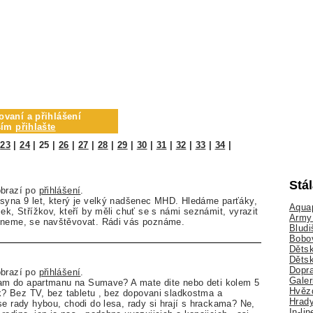
ovaní a přihlášení
osím
přihlašte
|
23
|
24
|
25
|
26
|
27
|
28
|
29
|
30
|
31
|
32
|
33
|
34
|
Stá
obrazí po
přihlášení
.
syna 9 let, který je velký nadšenec MHD. Hledáme parťáky,
Aquap
ek, Střížkov, kteří by měli chuť se s námi seznámit, vyrazit
Army 
dneme, se navštěvovat. Rádi vás poznáme.
Bludi
Bobo
Dětsk
Děts
Dopra
obrazí po
přihlášení
.
Galer
 nam do apartmanu na Sumave? A mate dite nebo deti kolem 5
Hvězd
nak? Bez TV, bez tabletu , bez dopovani sladkostma a
Hrady
se rady hybou, chodi do lesa, rady si hrají s hrackama? Ne,
In-li