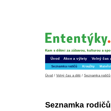
Kam s dětmi za zábavou, kulturou a spo
Úvod
Akce a výlety
Volný čas 
Seznamka rodičů
Kroužky
Mateřs
Úvod
/
Volný čas a děti
/
Seznamka rodičů
Seznamka rodičů