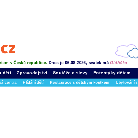
rtem v České republice.
Dnes je 06.08.2026, svátek má
Oldřiška
a děti
Zpravodajství
Soutěže a slevy
Ententýky dětem
ká centra
Hlídání dětí
Restaurace s dětským koutkem
Ubytování s