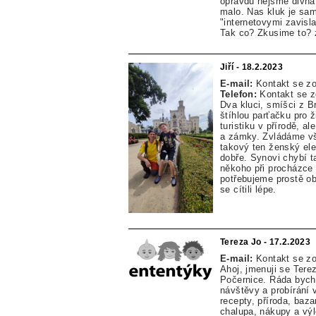
opravdu nejsme divná r
malo. Nas kluk je samo
"internetovymi zavisla
Tak co? Zkusime to? zn
Jiří - 18.2.2023
E-mail:
Kontakt se z
Telefon:
Kontakt se 
Dva kluci, smíšci z B
štíhlou parťačku pro 
turistiku v přírodě, 
a zámky. Zvládáme vš
takový ten ženský ele
dobře. Synovi chybí t
někoho při procházce 
potřebujeme prostě o
se cítili lépe.
Tereza Jo - 17.2.2023
E-mail:
Kontakt se z
Ahoj, jmenuji se Tere
Počernice. Ráda bych 
návštěvy a probírání
recepty, příroda, baza
chalupa, nákupy a výl