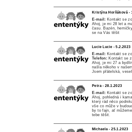
Kristýna Horňáková - 
E-mail:
Kontakt se z
Ahoj, je mi 28 let a 
času. Bazén, herničky
se na Vás těšit
Lucie Lucie - 5.2.2023
E-mail:
Kontakt se z
Telefon:
Kontakt se 
Ahoj, je mi 27 a bydl
našla někoho v našem
Jsem přátelská, vese
Petra - 28.1.2023
E-mail:
Kontakt se z
Ahoj, pohledná i kama
který rád něco podniká,
vše co může v budouc
by to fajn, ať můžeme
tebe těšit.
Michaela - 25.1.2023