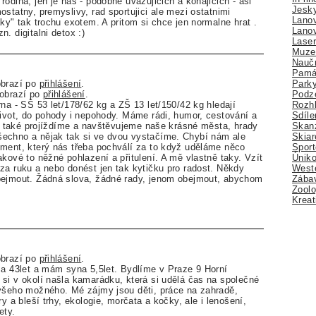
odina, jen je nas - podobne uvazujicich a konajicich - asi
Jesk
statny, premyslivy, rad sportujici ale mezi ostatnimi
Lano
ky" tak trochu exotem. A pritom si chce jen normalne hrat .
Lano
. digitalni detox :)
Lase
Muze
Nauč
Pamá
Park
obrazí po
přihlášení
.
Podz
zobrazí po
přihlášení
.
Rozhl
rna - SŠ 53 let/178/62 kg a ZŠ 13 let/150/42 kg hledají
Sdíle
život, do pohody i nepohody. Máme rádi, humor, cestování a
Skan
ale také projíždíme a navštěvujeme naše krásné města, hrady
Skiar
echno a nějak tak si ve dvou vystačíme. Chybí nám ale
Sport
ment, který nás třeba pochválí za to když uděláme něco
Úniko
akové to něžné pohlazení a přitulení. A mě vlastně taky. Vzít
Weste
za ruku a nebo donést jen tak kytičku pro radost. Někdy
Zábav
bejmout. Žádná slova, žádné rady, jenom obejmout, abychom
Zoolo
Kreat
obrazí po
přihlášení
.
za 43let a mám syna 5,5let. Bydlíme v Praze 9 Horní
si v okolí našla kamarádku, která si udělá čas na společné
 všeho možného. Mé zájmy jsou děti, práce na zahradě,
ry a bleší trhy, ekologie, morčata a kočky, ale i lenošení,
ety.