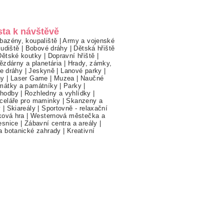
sta k návštěvě
bazény, koupaliště
|
Army a vojenské
ludiště
|
Bobové dráhy
|
Dětská hřiště
Dětské koutky
|
Dopravní hřiště
|
ězdárny a planetária
|
Hrady, zámky,
ne dráhy
|
Jeskyně
|
Lanové parky
|
hy
|
Laser Game
|
Muzea
|
Naučné
mátky a památníky
|
Parky
|
hodby
|
Rozhledny a vyhlídky
|
celáře pro maminky
|
Skanzeny a
y
|
Skiareály
|
Sportovně - relaxační
ková hra
|
Westernová městečka a
esnice
|
Zábavní centra a areály
|
a botanické zahrady
|
Kreativní