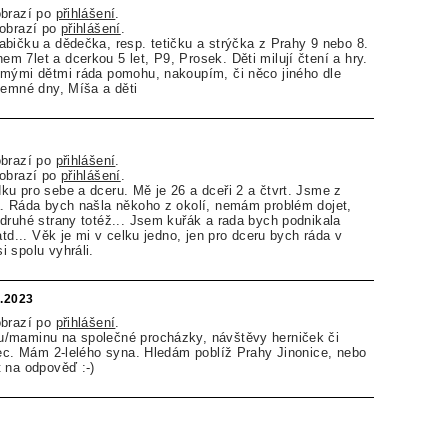
obrazí po
přihlášení
.
zobrazí po
přihlášení
.
bičku a dědečka, resp. tetičku a strýčka z Prahy 9 nebo 8.
 7let a dcerkou 5 let, P9, Prosek. Děti milují čtení a hry.
 mými dětmi ráda pomohu, nakoupím, či něco jiného dle
jemné dny, Míša a děti
obrazí po
přihlášení
.
zobrazí po
přihlášení
.
u pro sebe a dceru. Mě je 26 a dceři 2 a čtvrt. Jsme z
a. Ráda bych našla někoho z okolí, nemám problém dojet,
druhé strany totéž... Jsem kuřák a rada bych podnikala
atd... Věk je mi v celku jedno, jen pro dceru bych ráda v
 spolu vyhráli.
1.2023
obrazí po
přihlášení
.
/maminu na společné procházky, návštěvy herniček či
kec. Mám 2-lelého syna. Hledám poblíž Prahy Jinonice, nebo
 na odpověď :-)