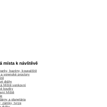
lá místa k návštěvě
arky, bazény, koupaliště
a vojenské prostory
ště
vé dráhy
á hřiště venkovní
ké koutky
vní hřiště
ie
árny a planetária
, zámky, tvrze
ne dráhy