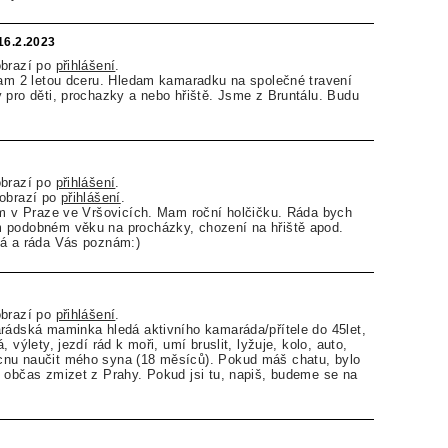
16.2.2023
obrazí po
přihlášení
.
mam 2 letou dceru. Hledam kamaradku na společné travení
 pro děti, prochazky a nebo hřiště. Jsme z Bruntálu. Budu
obrazí po
přihlášení
.
zobrazí po
přihlášení
.
ím v Praze ve Vršovicích. Mam roční holčičku. Ráda bych
 podobném věku na procházky, chození na hřiště apod.
lá a ráda Vás poznám:)
obrazí po
přihlášení
.
rádská maminka hledá aktivního kamaráda/přítele do 45let,
 výlety, jezdí rád k moři, umí bruslit, lyžuje, kolo, auto,
nu naučit mého syna (18 měsíců). Pokud máš chatu, bylo
 občas zmizet z Prahy. Pokud jsi tu, napiš, budeme se na