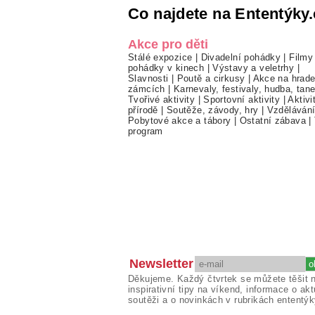
Co najdete na Ententýky.
Akce pro děti
Stálé expozice
|
Divadelní pohádky
|
Filmy
pohádky v kinech
|
Výstavy a veletrhy
|
Slavnosti
|
Poutě a cirkusy
|
Akce na hrade
zámcích
|
Karnevaly, festivaly, hudba, tan
Tvořivé aktivity
|
Sportovní aktivity
|
Aktivi
přírodě
|
Soutěže, závody, hry
|
Vzděláván
Pobytové akce a tábory
|
Ostatní zábava
|
program
Newsletter
Děkujeme. Každý čtvrtek se můžete těšit 
inspirativní tipy na víkend, informace o akt
soutěži a o novinkách v rubrikách ententýk