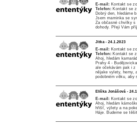
E-mail:
Kontakt se z
Telefon:
Kontakt se 
Dobrý den, hledáme ba
Jsem maminka se synem
Za občasné chvilky s
dohody. Přeji Vám pří
Jitka - 24.1.2023
E-mail:
Kontakt se z
Telefon:
Kontakt se 
Ahoj, hledám kamarádk
Prahy 4 - Budějovick
ale očekávám pak i z 
nějake vylety, herny, 
podobném věku, aby si
Eliška Jonášová - 24.
E-mail:
Kontakt se z
Ahoj, hledám kámošku
hřišť, výlety a na po
Háje. Budeme se těšit