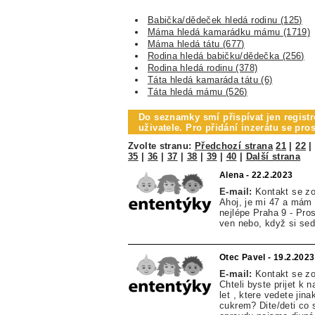
Babička/dědeček hledá rodinu (125)
Máma hledá kamarádku mámu (1719)
Máma hledá tátu (677)
Rodina hledá babičku/dědečka (256)
Rodina hledá rodinu (378)
Táta hledá kamaráda tátu (6)
Táta hledá mámu (526)
Do seznamky smí přispívat jen registr
uživatele. Pro přidání inzerátu se pr
Zvolte stranu:
Předchozí strana
21
|
22
35
|
36
|
37
|
38
|
39
|
40
|
Další strana
Alena - 22.2.2023
E-mail:
Kontakt se z
Ahoj, je mi 47 a mám 
nejlépe Praha 9 - Pros
ven nebo, když si se
Otec Pavel - 19.2.2023
E-mail:
Kontakt se z
Chteli byste prijet k
let , ktere vedete ji
cukrem? Dite/deti co 