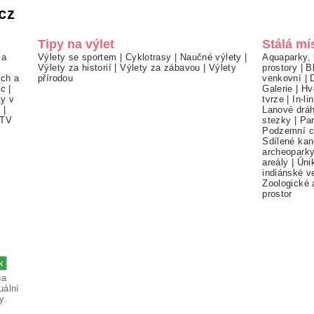
cz
Tipy na výlet
Stálá mí
 a
Výlety se sportem
|
Cyklotrasy
|
Naučné výlety
|
Aquaparky, 
Výlety za historií
|
Výlety za zábavou
|
Výlety
prostory
|
B
ch a
přírodou
venkovní
|
ec
|
Galerie
|
Hv
ty v
tvrze
|
In-li
í
|
Lanové drá
TV
stezky
|
Pa
Podzemní c
Sdílené kan
archeopark
areály
|
Úni
indiánské v
Zoologické 
prostor
na
uální
y.