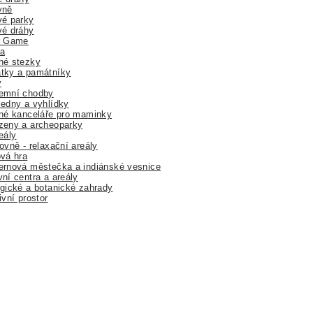
yně
vé parky
vé dráhy
r Game
a
né stezky
tky a památníky
y
emní chodby
edny a vyhlídky
né kanceláře pro maminky
zeny a archeoparky
eály
ovně - relaxační areály
vá hra
rnová městečka a indiánské vesnice
ní centra a areály
gické a botanické zahrady
ivní prostor