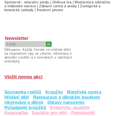
Sportovně - relaxační areály
|
Úniková hra
|
Westernová městečka
a indiánské vesnice
|
Zábavní centra a areály
|
Zoologické a
botanické zahrady
|
Kreativní prostor
Newsletter
Děkujeme. Každý čtvrtek se můžete těšit
na inspirativní tipy na víkend, informace o
aktuální soutěži a o novinkách v rubrikách
ententýky.
Vložit novou akci
Seznamka rodičů
Kroužky
Mateřská centra
Hlídání dětí
Restaurace s dětským koutkem
Ubytování s dětmi
Oslavy narozenin
Pořadatelé kroužků
Ententýky soutěže
Kupovačka
Soutěže pro děti
Fotosoutěž