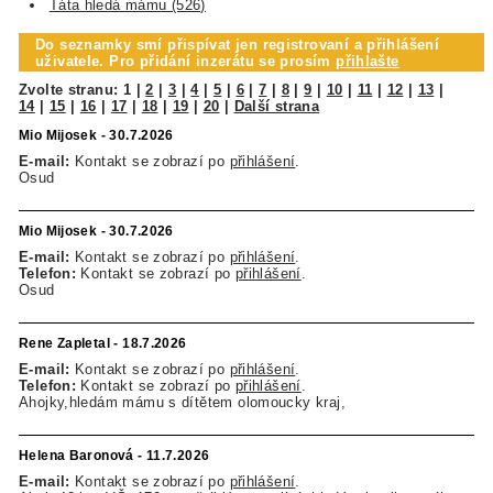
Táta hledá mámu (526)
Do seznamky smí přispívat jen registrovaní a přihlášení
uživatele. Pro přidání inzerátu se prosím
přihlašte
Zvolte stranu:
1
|
2
|
3
|
4
|
5
|
6
|
7
|
8
|
9
|
10
|
11
|
12
|
13
|
14
|
15
|
16
|
17
|
18
|
19
|
20
|
Další strana
Mio Mijosek - 30.7.2026
E-mail:
Kontakt se zobrazí po
přihlášení
.
Osud
Mio Mijosek - 30.7.2026
E-mail:
Kontakt se zobrazí po
přihlášení
.
Telefon:
Kontakt se zobrazí po
přihlášení
.
Osud
Rene Zapletal - 18.7.2026
E-mail:
Kontakt se zobrazí po
přihlášení
.
Telefon:
Kontakt se zobrazí po
přihlášení
.
Ahojky,hledám mámu s dítětem olomoucky kraj,
Helena Baronová - 11.7.2026
E-mail:
Kontakt se zobrazí po
přihlášení
.