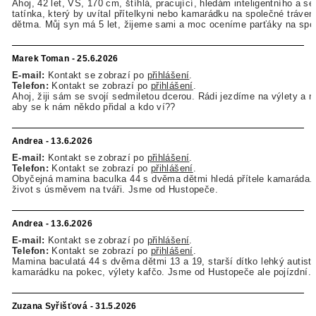
Ahoj, 42 let, VŠ, 170 cm, štíhlá, pracující, hledám inteligentního a se
tatínka, který by uvítal přítelkyni nebo kamarádku na společné tráven
dětma. Můj syn má 5 let, žijeme sami a moc oceníme parťáky na spol
Marek Toman - 25.6.2026
E-mail:
Kontakt se zobrazí po
přihlášení
.
Telefon:
Kontakt se zobrazí po
přihlášení
.
Ahoj, žiji sám se svojí sedmiletou dcerou. Rádi jezdíme na výlety a n
aby se k nám někdo přidal a kdo ví??
Andrea - 13.6.2026
E-mail:
Kontakt se zobrazí po
přihlášení
.
Telefon:
Kontakt se zobrazí po
přihlášení
.
Obyčejná mamina baculka 44 s dvěma dětmi hledá přítele kamaráda.
život s úsměvem na tváři. Jsme od Hustopeče.
Andrea - 13.6.2026
E-mail:
Kontakt se zobrazí po
přihlášení
.
Telefon:
Kontakt se zobrazí po
přihlášení
.
Mamina baculatá 44 s dvěma dětmi 13 a 19, starší dítko lehký autist
kamarádku na pokec, výlety kafčo. Jsme od Hustopeče ale pojízdní.
Zuzana Syřišťová - 31.5.2026