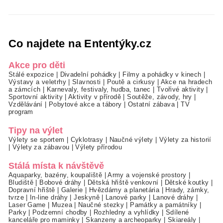
Co najdete na Ententýky.cz
Akce pro děti
Stálé expozice
|
Divadelní pohádky
|
Filmy a pohádky v kinech
|
Výstavy a veletrhy
|
Slavnosti
|
Poutě a cirkusy
|
Akce na hradech
a zámcích
|
Karnevaly, festivaly, hudba, tanec
|
Tvořivé aktivity
|
Sportovní aktivity
|
Aktivity v přírodě
|
Soutěže, závody, hry
|
Vzdělávání
|
Pobytové akce a tábory
|
Ostatní zábava
|
TV
program
Tipy na výlet
Výlety se sportem
|
Cyklotrasy
|
Naučné výlety
|
Výlety za historií
|
Výlety za zábavou
|
Výlety přírodou
Stálá místa k návštěvě
Aquaparky, bazény, koupaliště
|
Army a vojenské prostory
|
Bludiště
|
Bobové dráhy
|
Dětská hřiště venkovní
|
Dětské koutky
|
Dopravní hřiště
|
Galerie
|
Hvězdárny a planetária
|
Hrady, zámky,
tvrze
|
In-line dráhy
|
Jeskyně
|
Lanové parky
|
Lanové dráhy
|
Laser Game
|
Muzea
|
Naučné stezky
|
Památky a památníky
|
Parky
|
Podzemní chodby
|
Rozhledny a vyhlídky
|
Sdílené
kanceláře pro maminky
|
Skanzeny a archeoparky
|
Skiareály
|