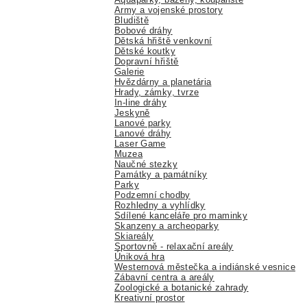
Army a vojenské prostory
Bludiště
Bobové dráhy
Dětská hřiště venkovní
Dětské koutky
Dopravní hřiště
Galerie
Hvězdárny a planetária
Hrady, zámky, tvrze
In-line dráhy
Jeskyně
Lanové parky
Lanové dráhy
Laser Game
Muzea
Naučné stezky
Památky a památníky
Parky
Podzemní chodby
Rozhledny a vyhlídky
Sdílené kanceláře pro maminky
Skanzeny a archeoparky
Skiareály
Sportovně - relaxační areály
Úniková hra
Westernová městečka a indiánské vesnice
Zábavní centra a areály
Zoologické a botanické zahrady
Kreativní prostor