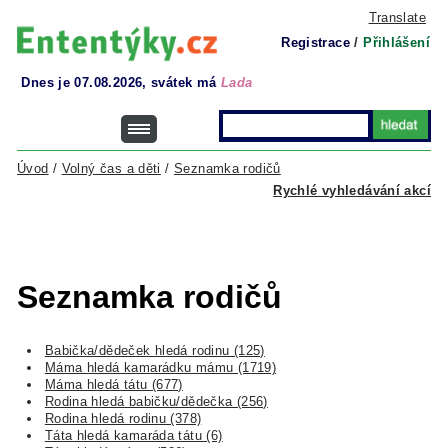
Translate
Registrace
/
Přihlášení
Dnes je 07.08.2026, svátek má
Lada
Úvod
/
Volný čas a děti
/
Seznamka rodičů
Rychlé vyhledávání akcí
Seznamka rodičů
Babička/dědeček hledá rodinu (125)
Máma hledá kamarádku mámu (1719)
Máma hledá tátu (677)
Rodina hledá babičku/dědečka (256)
Rodina hledá rodinu (378)
Táta hledá kamaráda tátu (6)