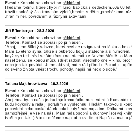
E-mail:
Kontakt se zobrazí po
přihlášení
.
Hledáme rodinu, které chybí milující babička s dědečkem.63a 68 let
trávili společný čas trávením výletů,hraním s dětmi,procházkami,růz
,hraním her, povídáním a různými aktivitami.
Jiří Effenberger - 28.3.2026
E-mail:
Kontakt se zobrazí po
přihlášení
.
Telefon:
Kontakt se zobrazí po
přihlášení
.
"Ahoj, jsem 56letý vdovec, který nechce rezignovat na lásku a hezké 
Mám 16letého syna, takže s pubertou bojuju statečně a s humorem. 
když syn teď tráví vetšinu času na internátu v Novém Městě na Mor
našel ženu, se kterou můžu sdílet radosti všedního dne – kino, prochá
nebo jen tak povídat. Jsem aktivní, mám rád přírodu. Pokud jsi upří
do svého života vnést trochu pohody, napiš mi něco o sobě."
Tatiana Majchrowitzova - 16.2.2026
E-mail:
Kontakt se zobrazí po
přihlášení
.
Telefon:
Kontakt se zobrazí po
přihlášení
.
Ahoj ráda bych našla jednu fajn kamarádku mezi vámi :) Kamarádku p
budu kdykoliv a ráda ji poradím a vyslechnu. Hledám takovou s kter
popovídat nebo poslat dárek cokoli když nás napadne. Dálka mi neva
samozřejmě je vše na nás. Mám ráda osobní a duchovní rozvoj knihy
tvořím jen tak :) Víc si můžeme napsat a uvidíme) Napiš na mail a já 