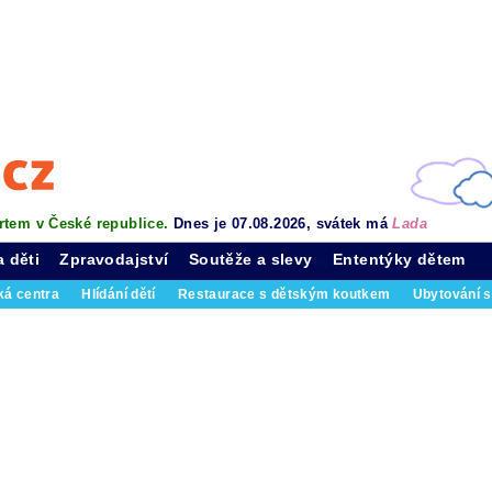
rtem v České republice.
Dnes je 07.08.2026, svátek má
Lada
a děti
Zpravodajství
Soutěže a slevy
Ententýky dětem
ká centra
Hlídání dětí
Restaurace s dětským koutkem
Ubytování s