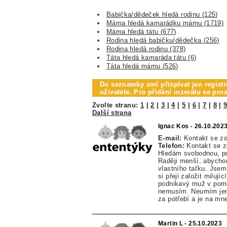
Babička/dědeček hledá rodinu (125)
Máma hledá kamarádku mámu (1719)
Máma hledá tátu (677)
Rodina hledá babičku/dědečka (256)
Rodina hledá rodinu (378)
Táta hledá kamaráda tátu (6)
Táta hledá mámu (526)
Do seznamky smí přispívat jen registr
uživatele. Pro přidání inzerátu se pr
Zvolte stranu:
1
|
2
|
3
|
4
|
5
|
6
|
7
|
8
|
Další strana
Ignac Kos - 26.10.202
E-mail:
Kontakt se z
Telefon:
Kontakt se 
Hledám svobodnou, p
Raději menší, abychom
vlastního taťku. Jsem 
si přeji založit milu
podnikavý muž v pomě
nemusím. Neumím jeno
za potřebí a je na mne
Martin L - 25.10.2023