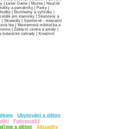
hy
|
Laser Game
|
Muzea
|
Naučné
mátky a památníky
|
Parky
|
hodby
|
Rozhledny a vyhlídky
|
celáře pro maminky
|
Skanzeny a
y
|
Skiareály
|
Sportovně - relaxační
ková hra
|
Westernová městečka a
esnice
|
Zábavní centra a areály
|
a botanické zahrady
|
Kreativní
utkem
Ubytování s dětmi
děti
Fotosoutěž
vaříme s dětmi
Aktuality