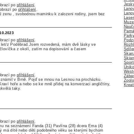
Jesk
obrazí po
přihlášení
.
Lano
zobrazí po
přihlášení
.
Lano
al zenu , svobodnou maminku k zalozeni rodiny, jsem bez
Lase
Muze
Nauč
Pamá
.10.2023
Park
Podz
obrazí po
přihlášení
.
Rozhl
 let/z Poděbrad.Jsem rozvedená, mám dvě lásky ve
Sdíle
človíčka z okolí, zatím na dopisování a časem
Skan
Skiar
Sport
Úniko
Weste
obrazí po
přihlášení
.
Zábav
známil v Brně. Pojď se mnou na Lesnou na procházku.
Zoolo
aví hoře a nebo se ke mně přidej na konverzaci angličtiny,
Kreat
kvělá taky.
obrazí po
přihlášení
.
inu na seznámení Fanda (31) Pavlína (28) dcera Ema (4)
erý má dítě nebo děti podobného věku se kterými bychom