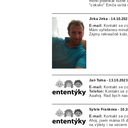
mohli podnikat různé 
"cokoliv" Emča uvítá 
Jirka Jirka - 14.10.20
E-mail:
Kontakt se z
Mám vyřešenou minulo
Zájmy rekreačně kolo,
Jan Tuma - 13.10.2023
E-mail:
Kontakt se z
Telefon:
Kontakt se 
Aaahoj. Rad bych nas
Sylvie Frankova - 10.
E-mail:
Kontakt se z
Ahoj, jsem máma tři d
na výlety i na vecern