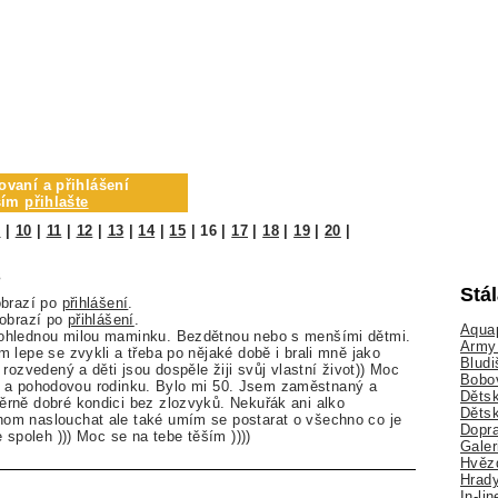
ovaní a přihlášení
osím
přihlašte
9
|
10
|
11
|
12
|
13
|
14
|
15
|
16
|
17
|
18
|
19
|
20
|
3
Stá
obrazí po
přihlášení
.
zobrazí po
přihlášení
.
Aquap
ohlednou milou maminku. Bezdětnou nebo s menšími dětmi.
Army 
 lepe se zvykli a třeba po nějaké době i brali mně jako
Bludi
rozvedený a děti jsou dospěle žiji svůj vlastní život)) Moc
Bobo
jící a pohodovou rodinku. Bylo mi 50. Jsem zaměstnaný a
Dětsk
rně dobré kondici bez zlozvyků. Nekuřák ani alko
Děts
m naslouchat ale také umím se postarat o všechno co je
Dopra
 spoleh ))) Moc se na tebe těším ))))
Galer
Hvězd
Hrady
In-li