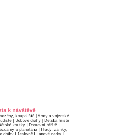
sta k návštěvě
bazény, koupaliště
|
Army a vojenské
ludiště
|
Bobové dráhy
|
Dětská hřiště
Dětské koutky
|
Dopravní hřiště
|
ězdárny a planetária
|
Hrady, zámky,
ne dráhy
|
Jeskyně
|
Lanové parky
|