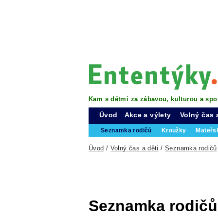
Kam s dětmi za zábavou, kulturou a spo
Úvod
Akce a výlety
Volný čas 
Seznamka rodičů
Kroužky
Mateřs
Úvod
/
Volný čas a děti
/
Seznamka rodičů
Seznamka rodičů