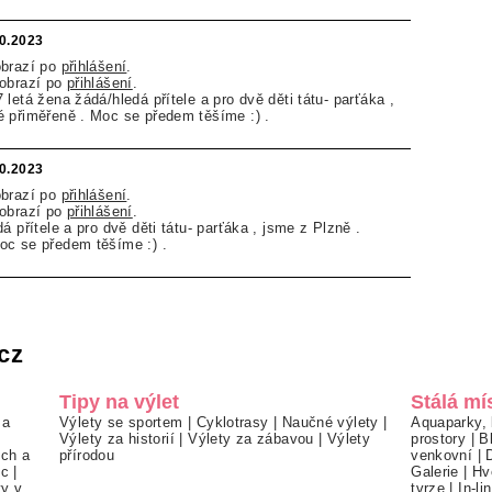
10.2023
obrazí po
přihlášení
.
zobrazí po
přihlášení
.
letá žena žádá/hledá přítele a pro dvě děti tátu- parťáka ,
 přiměřeně . Moc se předem těšíme :) .
10.2023
obrazí po
přihlášení
.
zobrazí po
přihlášení
.
á přítele a pro dvě děti tátu- parťáka , jsme z Plzně .
oc se předem těšíme :) .
cz
Tipy na výlet
Stálá mí
 a
Výlety se sportem
|
Cyklotrasy
|
Naučné výlety
|
Aquaparky, 
Výlety za historií
|
Výlety za zábavou
|
Výlety
prostory
|
B
ch a
přírodou
venkovní
|
ec
|
Galerie
|
Hv
ty v
tvrze
|
In-li