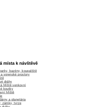
lá místa k návštěvě
arky, bazény, koupaliště
a vojenské prostory
ště
vé dráhy
á hřiště venkovní
ké koutky
vní hřiště
ie
árny a planetária
, zámky, tvrze
ne dráhy