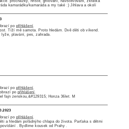
akce. procházky, hřiště, grilování, navštěvování, zkrátka
ráda kamarádku/kamaráda a my také :) Jihlava a okolí
23
obrazí po
přihlášení
.
st. Tíží mě samota. Proto hledám. Dvě děti ob víkend.
 lyže, plavání, pes, zahrada.
obrazí po
přihlášení
.
zobrazí po
přihlášení
.
el fajn zenskou,&#129315; Honza 36let. M
10.2023
obrazí po
přihlášení
.
ěti a hledám pořádnýho chlapa do života. Parťaka s dětmi
i povídání . Bydlime kousek od Prahy .