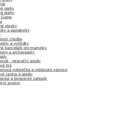
yně
vé parky
vé dráhy
r Game
a
né stezky
tky a památníky
y
emní chodby
edny a vyhlídky
né kanceláře pro maminky
zeny a archeoparky
eály
ovně - relaxační areály
vá hra
rnová městečka a indiánské vesnice
ní centra a areály
gické a botanické zahrady
ivní prostor