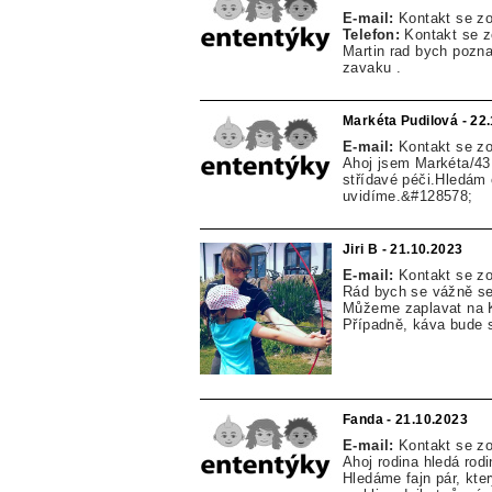
E-mail:
Kontakt se z
Telefon:
Kontakt se 
Martin rad bych pozn
zavaku .
Markéta Pudilová - 22
E-mail:
Kontakt se z
Ahoj jsem Markéta/43
střídavé péči.Hledám 
uvidíme.&#128578;
Jiri B - 21.10.2023
E-mail:
Kontakt se z
Rád bych se vážně se
Můžeme zaplavat na Kr
Případně, káva bude s
Fanda - 21.10.2023
E-mail:
Kontakt se z
Ahoj rodina hledá rod
Hledáme fajn pár, kt