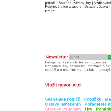
přírodě
|
Soutěže, závody, hry
|
Vzděláván
Pobytové akce a tábory
|
Ostatní zábava
|
program
Newsletter
Děkujeme. Každý čtvrtek se můžete těšit 
inspirativní tipy na víkend, informace o akt
soutěži a o novinkách v rubrikách ententýk
Vložit novou akci
Seznamka rodičů
Kroužky
Ma
Oslavy narozenin
Pořadatelé 
Slevové vouchery
Hry
Pohádk