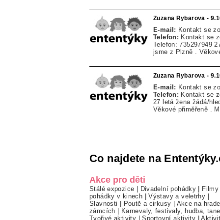
Zuzana Rybarova - 9.
E-mail:
Kontakt se z
Telefon:
Kontakt se 
Telefon: 735297949 27 
jsme z Plzně . Věkové
Zuzana Rybarova - 9.
E-mail:
Kontakt se z
Telefon:
Kontakt se 
27 letá žena žádá/hled
Věkové přiměřeně . M
Co najdete na Ententýky.
Akce pro děti
Stálé expozice
|
Divadelní pohádky
|
Filmy
pohádky v kinech
|
Výstavy a veletrhy
|
Slavnosti
|
Poutě a cirkusy
|
Akce na hrade
zámcích
|
Karnevaly, festivaly, hudba, tan
Tvořivé aktivity
|
Sportovní aktivity
|
Aktivi