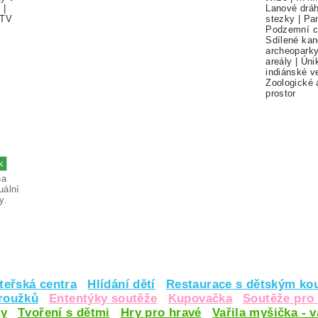
í
|
Lanové drá
TV
stezky
|
Pa
Podzemní c
Sdílené kan
archeopark
areály
|
Úni
indiánské v
Zoologické 
prostor
na
uální
y.
teřská centra
Hlídání dětí
Restaurace s dětským ko
kroužků
Ententýky soutěže
Kupovačka
Soutěže pro 
y
Tvoření s dětmi
Hry pro hravé
Vařila myšička - 