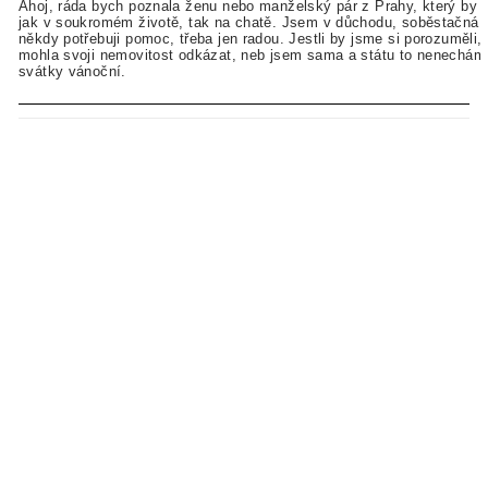
Ahoj, ráda bych poznala ženu nebo manželský pár z Prahy, který by
jak v soukromém životě, tak na chatě. Jsem v důchodu, soběstačná, a
někdy potřebuji pomoc, třeba jen radou. Jestli by jsme si porozuměli,
mohla svoji nemovitost odkázat, neb jsem sama a státu to nenechám.
svátky vánoční.