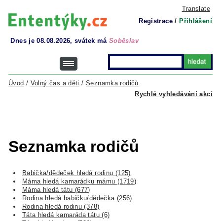
Translate
Registrace
/
Přihlášení
Dnes je 08.08.2026, svátek má
Soběslav
Úvod
/
Volný čas a děti
/
Seznamka rodičů
Rychlé vyhledávání akcí
Seznamka rodičů
Babička/dědeček hledá rodinu (125)
Máma hledá kamarádku mámu (1719)
Máma hledá tátu (677)
Rodina hledá babičku/dědečka (256)
Rodina hledá rodinu (378)
Táta hledá kamaráda tátu (6)