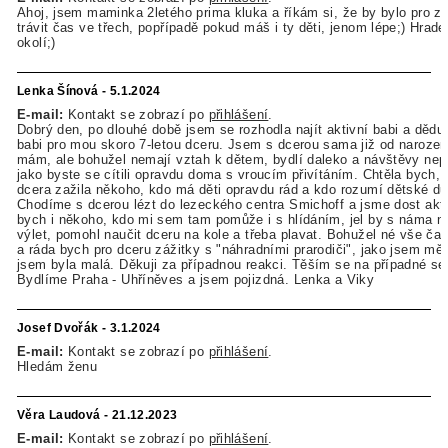
Ahoj, jsem maminka 2letého prima kluka a říkám si, že by bylo pro za
trávit čas ve třech, popřípadě pokud máš i ty děti, jenom lépe;) Hrad
okolí;)
Lenka Šínová - 5.1.2024
E-mail:
Kontakt se zobrazí po
přihlášení
.
Dobrý den, po dlouhé době jsem se rozhodla najít aktivní babi a dědu
babi pro mou skoro 7-letou dceru. Jsem s dcerou sama již od narození
mám, ale bohužel nemají vztah k dětem, bydlí daleko a návštěvy nepr
jako byste se cítili opravdu doma s vroucím přivítáním. Chtěla bych,
dcera zažila někoho, kdo má děti opravdu rád a kdo rozumí dětské du
Chodíme s dcerou lézt do lezeckého centra Smichoff a jsme dost akti
bych i někoho, kdo mi sem tam pomůže i s hlídáním, jel by s náma 
výlet, pomohl naučit dceru na kole a třeba plavat. Bohužel né vše č
a ráda bych pro dceru zážitky s "náhradními prarodiči", jako jsem měl
jsem byla malá. Děkuji za případnou reakci. Těším se na případné se
Bydlíme Praha - Uhříněves a jsem pojizdná. Lenka a Viky
Josef Dvořák - 3.1.2024
E-mail:
Kontakt se zobrazí po
přihlášení
.
Hledám ženu
Věra Laudová - 21.12.2023
E-mail:
Kontakt se zobrazí po
přihlášení
.