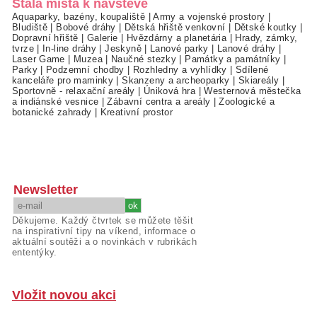
Stálá místa k návštěvě
Aquaparky, bazény, koupaliště
|
Army a vojenské prostory
|
Bludiště
|
Bobové dráhy
|
Dětská hřiště venkovní
|
Dětské koutky
|
Dopravní hřiště
|
Galerie
|
Hvězdárny a planetária
|
Hrady, zámky,
tvrze
|
In-line dráhy
|
Jeskyně
|
Lanové parky
|
Lanové dráhy
|
Laser Game
|
Muzea
|
Naučné stezky
|
Památky a památníky
|
Parky
|
Podzemní chodby
|
Rozhledny a vyhlídky
|
Sdílené
kanceláře pro maminky
|
Skanzeny a archeoparky
|
Skiareály
|
Sportovně - relaxační areály
|
Úniková hra
|
Westernová městečka
a indiánské vesnice
|
Zábavní centra a areály
|
Zoologické a
botanické zahrady
|
Kreativní prostor
Newsletter
Děkujeme. Každý čtvrtek se můžete těšit
na inspirativní tipy na víkend, informace o
aktuální soutěži a o novinkách v rubrikách
ententýky.
Vložit novou akci