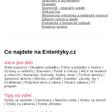
Skanzeny a archeoparky
Skiareály
Sportovně - relaxační areály
Úniková hra
Westernová městečka a indiánské vesnice
Zábavní centra a areály
Zoologické a botanické zahrady
Kreativní prostor
Co najdete na Ententýky.cz
Akce pro děti
Stálé expozice
|
Divadelní pohádky
|
Filmy a pohádky v kinech
|
Výstavy a veletrhy
|
Slavnosti
|
Poutě a cirkusy
|
Akce na hradech
a zámcích
|
Karnevaly, festivaly, hudba, tanec
|
Tvořivé aktivity
|
Sportovní aktivity
|
Aktivity v přírodě
|
Soutěže, závody, hry
|
Vzdělávání
|
Pobytové akce a tábory
|
Ostatní zábava
|
TV
program
Tipy na výlet
Výlety se sportem
|
Cyklotrasy
|
Naučné výlety
|
Výlety za historií
|
Výlety za zábavou
|
Výlety přírodou