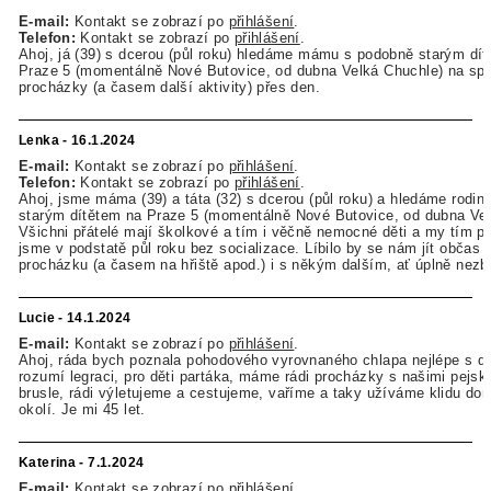
E-mail:
Kontakt se zobrazí po
přihlášení
.
Telefon:
Kontakt se zobrazí po
přihlášení
.
Ahoj, já (39) s dcerou (půl roku) hledáme mámu s podobně starým dí
Praze 5 (momentálně Nové Butovice, od dubna Velká Chuchle) na sp
procházky (a časem další aktivity) přes den.
Lenka - 16.1.2024
E-mail:
Kontakt se zobrazí po
přihlášení
.
Telefon:
Kontakt se zobrazí po
přihlášení
.
Ahoj, jsme máma (39) a táta (32) s dcerou (půl roku) a hledáme rodin
starým dítětem na Praze 5 (momentálně Nové Butovice, od dubna Vel
Všichni přátelé mají školkové a tím i věčně nemocné děti a my tím 
jsme v podstatě půl roku bez socializace. Líbilo by se nám jít občas 
procházku (a časem na hřiště apod.) i s někým dalším, ať úplně nezb
Lucie - 14.1.2024
E-mail:
Kontakt se zobrazí po
přihlášení
.
Ahoj, ráda bych poznala pohodového vyrovnaného chlapa nejlépe s dě
rozumí legraci, pro děti partáka, máme rádi procházky s našimi pejsky
brusle, rádi výletujeme a cestujeme, vaříme a taky užíváme klidu do
okolí. Je mi 45 let.
Katerina - 7.1.2024
E-mail:
Kontakt se zobrazí po
přihlášení
.