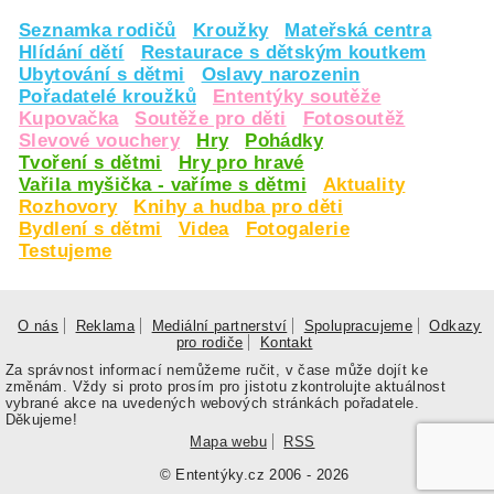
Seznamka rodičů
Kroužky
Mateřská centra
Hlídání dětí
Restaurace s dětským koutkem
Ubytování s dětmi
Oslavy narozenin
Pořadatelé kroužků
Ententýky soutěže
Kupovačka
Soutěže pro děti
Fotosoutěž
Slevové vouchery
Hry
Pohádky
Tvoření s dětmi
Hry pro hravé
Vařila myšička - vaříme s dětmi
Aktuality
Rozhovory
Knihy a hudba pro děti
Bydlení s dětmi
Videa
Fotogalerie
Testujeme
O nás
Reklama
Mediální partnerství
Spolupracujeme
Odkazy
pro rodiče
Kontakt
Za správnost informací nemůžeme ručit, v čase může dojít ke
změnám. Vždy si proto prosím pro jistotu zkontrolujte aktuálnost
vybrané akce na uvedených webových stránkách pořadatele.
Děkujeme!
Mapa webu
RSS
© Ententýky.cz 2006 - 2026