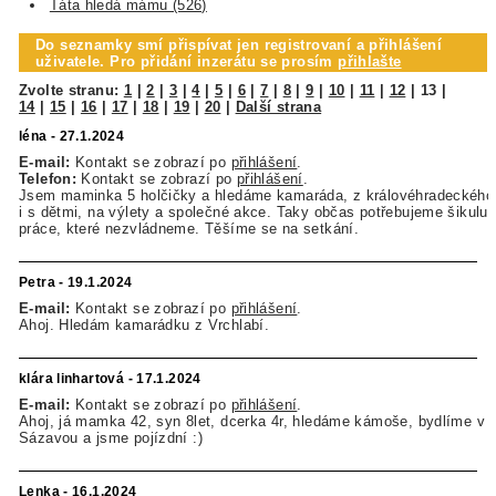
Táta hledá mámu (526)
Do seznamky smí přispívat jen registrovaní a přihlášení
uživatele. Pro přidání inzerátu se prosím
přihlašte
Zvolte stranu:
1
|
2
|
3
|
4
|
5
|
6
|
7
|
8
|
9
|
10
|
11
|
12
|
13
|
14
|
15
|
16
|
17
|
18
|
19
|
20
|
Další strana
léna - 27.1.2024
E-mail:
Kontakt se zobrazí po
přihlášení
.
Telefon:
Kontakt se zobrazí po
přihlášení
.
Jsem maminka 5 holčičky a hledáme kamaráda, z královéhradeckého k
i s dětmi, na výlety a společné akce. Taky občas potřebujeme šikulu
práce, které nezvládneme. Těšíme se na setkání.
Petra - 19.1.2024
E-mail:
Kontakt se zobrazí po
přihlášení
.
Ahoj. Hledám kamarádku z Vrchlabí.
klára linhartová - 17.1.2024
E-mail:
Kontakt se zobrazí po
přihlášení
.
Ahoj, já mamka 42, syn 8let, dcerka 4r, hledáme kámoše, bydlíme v 
Sázavou a jsme pojízdní :)
Lenka - 16.1.2024