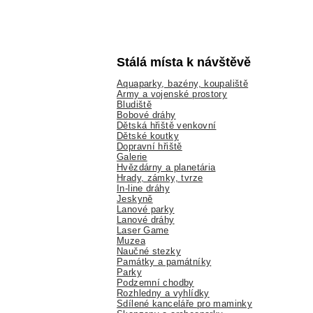
Stálá místa k návštěvě
Aquaparky, bazény, koupaliště
Army a vojenské prostory
Bludiště
Bobové dráhy
Dětská hřiště venkovní
Dětské koutky
Dopravní hřiště
Galerie
Hvězdárny a planetária
Hrady, zámky, tvrze
In-line dráhy
Jeskyně
Lanové parky
Lanové dráhy
Laser Game
Muzea
Naučné stezky
Památky a památníky
Parky
Podzemní chodby
Rozhledny a vyhlídky
Sdílené kanceláře pro maminky