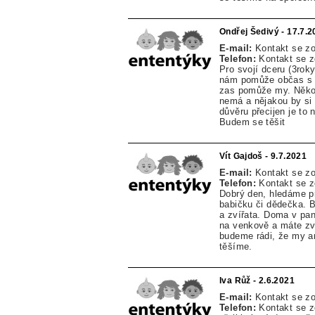
Ondřej Šedivý - 17.7.
E-mail:
Kontakt se z
Telefon:
Kontakt se 
Pro svojí dceru (3ro
nám pomůže občas s h
zas pomůže my. Někoh
nemá a nějakou by si 
důvěru přecijen je to 
Budem se těšit
Vít Gajdoš - 9.7.2021
E-mail:
Kontakt se z
Telefon:
Kontakt se 
Dobrý den, hledáme p
babičku či dědečka. By
a zvířata. Doma v pa
na venkově a máte zv
budeme rádi, že my a
těšíme.
Iva Růž - 2.6.2021
E-mail:
Kontakt se z
Telefon:
Kontakt se 