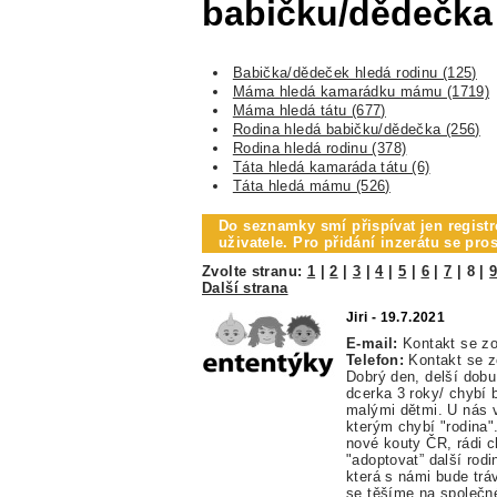
babičku/dědečka
Babička/dědeček hledá rodinu (125)
Máma hledá kamarádku mámu (1719)
Máma hledá tátu (677)
Rodina hledá babičku/dědečka (256)
Rodina hledá rodinu (378)
Táta hledá kamaráda tátu (6)
Táta hledá mámu (526)
Do seznamky smí přispívat jen registr
uživatele. Pro přidání inzerátu se pr
Zvolte stranu:
1
|
2
|
3
|
4
|
5
|
6
|
7
|
8
|
Další strana
Jiri - 19.7.2021
E-mail:
Kontakt se z
Telefon:
Kontakt se 
Dobrý den, delší dobu
dcerka 3 roky/ chybí 
malými dětmi. U nás 
kterým chybí "rodina
nové kouty ČR, rádi 
"adoptovat” další rodi
která s námi bude trá
se těšíme na společn