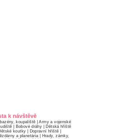
sta k návštěvě
bazény, koupaliště
|
Army a vojenské
ludiště
|
Bobové dráhy
|
Dětská hřiště
Dětské koutky
|
Dopravní hřiště
|
ězdárny a planetária
|
Hrady, zámky,