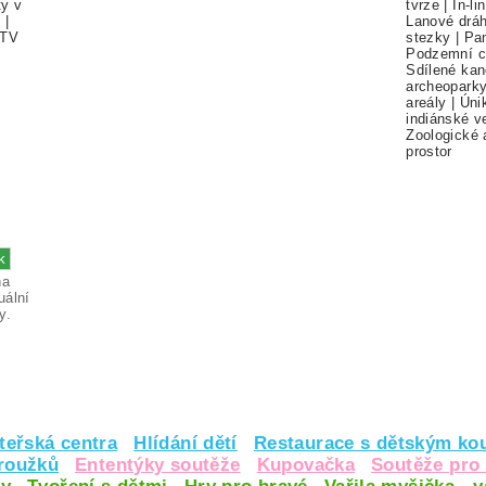
ty v
tvrze
|
In-li
í
|
Lanové drá
TV
stezky
|
Pa
Podzemní c
Sdílené kan
archeopark
areály
|
Úni
indiánské v
Zoologické 
prostor
na
uální
y.
teřská centra
Hlídání dětí
Restaurace s dětským ko
kroužků
Ententýky soutěže
Kupovačka
Soutěže pro 