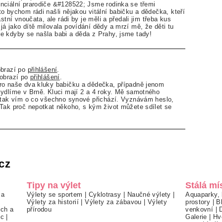
nciální prarodiče &#128522; Jsme rodinka se třemi
o bychom rádi našli nějakou vitální babičku a dědečka, kteří
astní vnoučata, ale rádi by je měli a předali jim třeba kus
á jako dítě milovala povídání dědy a mrzí mě, že děti tu
e kdyby se našla babi a děda z Prahy, jsme tady!
obrazí po
přihlášení
.
zobrazí po
přihlášení
.
ro naše dva kluky babičku a dědečka, případně jenom
ydlíme v Brně. Kluci mají 2 a 4 roky. Mě samotného
a tak vím o co všechno synové přichází. Vyznávám heslo,
Tak proč nepotkat někoho, s kým život můžete sdílet se
cz
Tipy na výlet
Stálá mí
 a
Výlety se sportem
|
Cyklotrasy
|
Naučné výlety
|
Aquaparky, 
Výlety za historií
|
Výlety za zábavou
|
Výlety
prostory
|
B
ch a
přírodou
venkovní
|
ec
|
Galerie
|
Hv