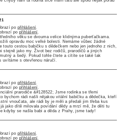
le chyby nám ta rodina sice mám tátu ale spolu nějak porad
21
obrazí po
přihlášení
.
zobrazí po
přihlášení
.
středního věku se dvouma velice klidnýma puberťačkama.
prožili opravdu moc velké bolesti. Nemáme vůbec žádné
e touto cestou babičku s dědečkem nebo jen jednoho z nich,
i stejně jako my. Život bez rodičů, prarodičů a jiných
smutný a šedý. Pokud tohle čtete a cítíte se také tak
s uvítáme s otevřenou náručí.
obrazí po
přihlášení
.
zobrazí po
přihlášení
.
nciální prarodiče &#128522; Jsme rodinka se třemi
o bychom rádi našli nějakou vitální babičku a dědečka, kteří
astní vnoučata, ale rádi by je měli a předali jim třeba kus
á jako dítě milovala povídání dědy a mrzí mě, že děti tu
e kdyby se našla babi a děda z Prahy, jsme tady!
obrazí po
přihlášení
.
zobrazí po
přihlášení
.