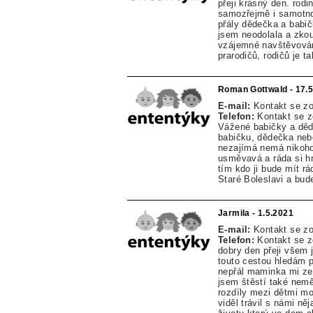
přeji krásný den. rodi
samozřejmě i samotno
přály dědečka a babič
jsem neodolala a zkou
vzájemné navštěvování.
prarodičů, rodičů je 
Roman Gottwald - 17.
E-mail:
Kontakt se z
Telefon:
Kontakt se 
Vážené babičky a děd
babičku, dědečka nebo
nezajímá nemá nikoho k
usměvavá a ráda si hr
tím kdo ji bude mít rá
Staré Boleslavi a bu
Jarmila - 1.5.2021
E-mail:
Kontakt se z
Telefon:
Kontakt se 
dobry den přeji všem
touto cestou hledám p
nepřál maminka mi zem
jsem štěstí také nemě
rozdíly mezi dětmi mo
viděl trávil s námi n