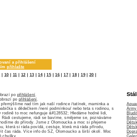
ovaní a přihlášení
osím
přihlašte
9
|
10
|
11
|
12
|
13
|
14
|
15
|
16
|
17
|
18
|
19
|
20
|
Stá
obrazí po
přihlášení
.
zobrazí po
přihlášení
.
Aquap
 přemýšlíme nad tím jak naší rodince /tatínek, maminka a
Army 
babička s dědečkem /není podmínkou/ nebo teta s rodinou, s
Bludi
v rodině to moc nefunguje &#128532; Hledáme hodné lidi,
Bobo
". Rádi cestujeme, rádi se bavíme, smějeme se, poznáváme
Dětsk
chodíme do přírody. Jsme z Olomoucka a moc si přejeme
Děts
nu, která si ráda povídá, cestuje, která má ráda přírodu,
Dopra
vit čas ráda. Více info do SZ, Olomoucko a širší okolí. Moc
Galer
é chvilky