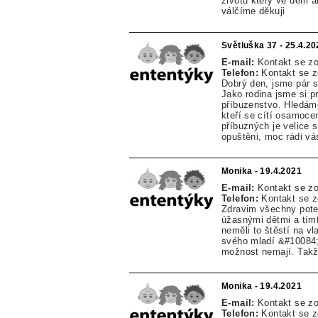
životu který ve dem a
válčíme děkuji
Světluška 37 - 25.4.20
E-mail:
Kontakt se z
Telefon:
Kontakt se 
Dobrý den, jsme pár 
Jako rodina jsme si 
příbuzenstvo. Hledám
kteří se cítí osamocen
příbuzných je velice 
opuštěni, moc rádi vá
Monika - 19.4.2021
E-mail:
Kontakt se z
Telefon:
Kontakt se 
Zdravim všechny pote
úžasnými dětmi a tímt
neměli to štěstí na vl
svého mladí &#10084;j
možnost nemají. Takž
Monika - 19.4.2021
E-mail:
Kontakt se z
Telefon:
Kontakt se 