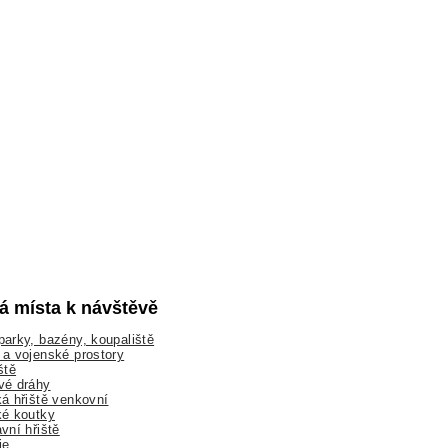
lá místa k návštěvě
arky, bazény, koupaliště
a vojenské prostory
ště
vé dráhy
á hřiště venkovní
ké koutky
vní hřiště
ie