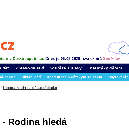
rtem v České republice.
Dnes je 08.08.2026, svátek má
Soběslav
a děti
Zpravodajství
Soutěže a slevy
Ententýky dětem
ká centra
Hlídání dětí
Restaurace s dětským koutkem
Ubytování s
/
Rodina hledá babičku/dědečka
- Rodina hledá