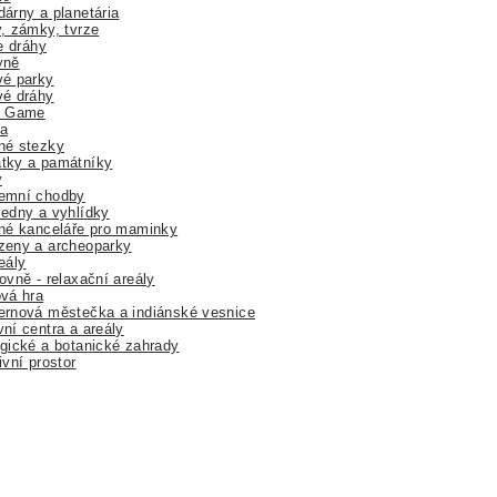
árny a planetária
, zámky, tvrze
ne dráhy
yně
vé parky
vé dráhy
r Game
a
né stezky
tky a památníky
y
emní chodby
edny a vyhlídky
né kanceláře pro maminky
zeny a archeoparky
eály
ovně - relaxační areály
vá hra
rnová městečka a indiánské vesnice
ní centra a areály
gické a botanické zahrady
ivní prostor