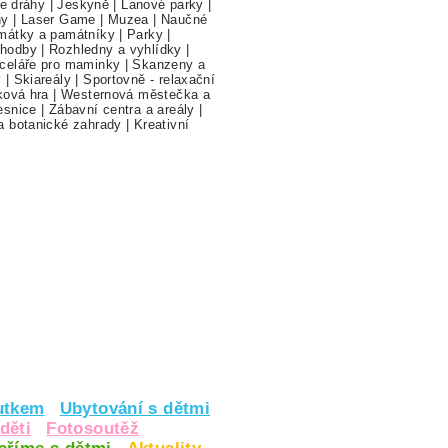
ne dráhy
|
Jeskyně
|
Lanové parky
|
hy
|
Laser Game
|
Muzea
|
Naučné
mátky a památníky
|
Parky
|
hodby
|
Rozhledny a vyhlídky
|
celáře pro maminky
|
Skanzeny a
y
|
Skiareály
|
Sportovně - relaxační
ková hra
|
Westernová městečka a
esnice
|
Zábavní centra a areály
|
a botanické zahrady
|
Kreativní
utkem
Ubytování s dětmi
děti
Fotosoutěž