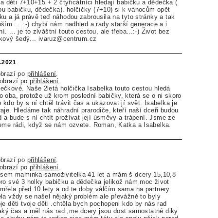
na děti 7+10+15 + 2 čtyřicátníci hledají babičku a dědečka (
u babičku, dědečka). holčičky (7+10) si k vánocům opět
ku a já právě teď náhodou zabrousila na tyto stránky a tak
ším ... :-) chybí nám nadhled a rady starší generace a i
 ... je to zlváštní touto cestou, ale třeba...:-) Život bez
takový šedý... ivaruz@centrum.cz
5.2021
obrazí po
přihlášení
.
zobrazí po
přihlášení
.
ečkové. Naše 2letá holčička Isabelka touto cestou hledá
 oba, protože už krom poslední babičky, která se o ni skoro
do by s ní chtěl trávit čas a ukazovat jí svět. Isabelka je
aje. Hledáme tak náhradní prarodiče, kteří naší dceři budou
d a bude s ní chtít prožívat její úsměvy a trápení. Jsme ze
deme rádi, když se nám ozvete. Roman, Katka a Isabelka.
obrazí po
přihlášení
.
zobrazí po
přihlášení
.
 jsem maminka samoživitelka 41 let a mám š dcery 15,10,8
ro své 3 holky babičku a dědečka jelikož nám moc život
řela před 10 lety a od te doby válčím sama na partnery
la vždy se našel nějaký problém ale převážně to byly
je děti tvoje děti .chtěla bych pochopeni kdo by nás rad
ějaký čas a měl nás rad ,me dcery jsou dost samostatné diky