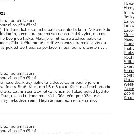
Hvězd
Hrady
In-li
2021
Jesk
obrazí po
přihlášení
.
Lano
zobrazí po
přihlášení
.
Lano
ky), hledáme babičku, nebo babičku s dědečkem. Někoho kdo
Lase
lídáním, vede ji na procházku nebo nějaký výlet, a komu
Muze
o kdo ji dá lásku. Malá je smutná, že žádnou babičku
Nauč
moc přála. Určitě nutné nejdříve navázat kontakt a získat
Pamá
náš poklad ale třeba se pokladem naší rodiny stanete i vy..
Park
Podz
Rozhl
Sdíle
Skan
Skiar
obrazí po
přihlášení
.
Sport
zobrazí po
přihlášení
.
Úniko
ro naše dva kluky babičku a dědečka, případně jenom
Weste
dlíme v Brně. Kluci mají 5 a 8 roků. Kluci mají rádi přírodu
Zábav
neláku, zatím žádná zvířátka nemáme. Takže pokud bydlíte
Zoolo
ířata, tak to budeme moc rádi. Rádi vám pomůžeme a
Kreat
ni vy nebudete sami. Napište nám, už se na vás moc
obrazí po
přihlášení
.
zobrazí po
přihlášení
.