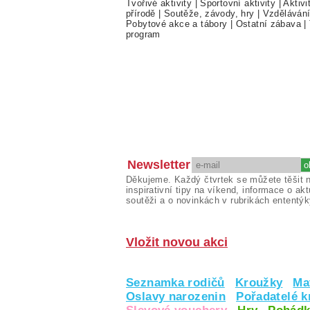
Tvořivé aktivity
|
Sportovní aktivity
|
Aktivi
přírodě
|
Soutěže, závody, hry
|
Vzděláván
Pobytové akce a tábory
|
Ostatní zábava
|
program
Newsletter
Děkujeme. Každý čtvrtek se můžete těšit 
inspirativní tipy na víkend, informace o akt
soutěži a o novinkách v rubrikách ententýk
Vložit novou akci
Seznamka rodičů
Kroužky
Ma
Oslavy narozenin
Pořadatelé 