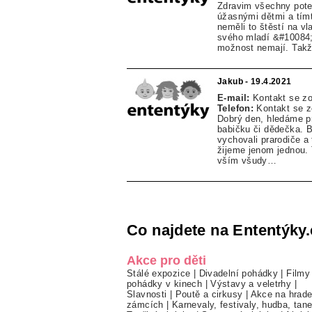
Zdravim všechny pote
úžasnými dětmi a tímt
neměli to štěstí na vl
svého mladí &#10084;j
možnost nemají. Takž
Jakub - 19.4.2021
E-mail:
Kontakt se z
Telefon:
Kontakt se 
Dobrý den, hledáme p
babičku či dědečka. B
vychovali prarodiče 
žijeme jenom jednou. 
vším všudy…
Co najdete na Ententýky.
Akce pro děti
Stálé expozice
|
Divadelní pohádky
|
Filmy
pohádky v kinech
|
Výstavy a veletrhy
|
Slavnosti
|
Poutě a cirkusy
|
Akce na hrade
zámcích
|
Karnevaly, festivaly, hudba, tan