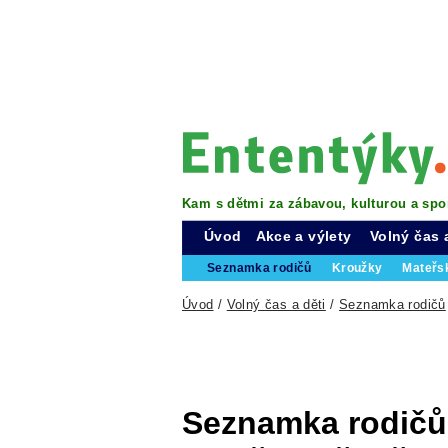
Kam s dětmi za zábavou, kulturou a spo
Úvod
Akce a výlety
Volný čas 
Seznamka rodičů
Kroužky
Mateřs
Úvod
/
Volný čas a děti
/
Seznamka rodičů
Seznamka rodičů 