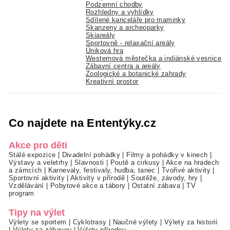
Podzemní chodby
Rozhledny a vyhlídky
Sdílené kanceláře pro maminky
Skanzeny a archeoparky
Skiareály
Sportovně - relaxační areály
Úniková hra
Westernová městečka a indiánské vesnice
Zábavní centra a areály
Zoologické a botanické zahrady
Kreativní prostor
Co najdete na Ententýky.cz
Akce pro děti
Stálé expozice
|
Divadelní pohádky
|
Filmy a pohádky v kinech
|
Výstavy a veletrhy
|
Slavnosti
|
Poutě a cirkusy
|
Akce na hradech
a zámcích
|
Karnevaly, festivaly, hudba, tanec
|
Tvořivé aktivity
|
Sportovní aktivity
|
Aktivity v přírodě
|
Soutěže, závody, hry
|
Vzdělávání
|
Pobytové akce a tábory
|
Ostatní zábava
|
TV
program
Tipy na výlet
Výlety se sportem
|
Cyklotrasy
|
Naučné výlety
|
Výlety za historií
|
Výlety za zábavou
|
Výlety přírodou