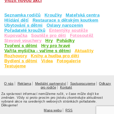
Vložit novou akci
Seznamka rodičů
Kroužky
Mateřská centra
Hlídání dětí
Restaurace s dětským koutkem
Ubytování s dětmi
Oslavy narozenin
Pořadatelé kroužků
Ententýky soutěže
Kupovačka
Soutěže pro děti
Fotosoutěž
Slevové vouchery
Hry
Pohádky
Tvoření s dětmi
Hry pro hravé
Vařila myšička - vaříme s dětmi
Aktuality
Rozhovory
Knihy a hudba pro děti
Bydlení s dětmi
Videa
Fotogalerie
Testujeme
O nás
Reklama
Mediální partnerství
Spolupracujeme
Odkazy
pro rodiče
Kontakt
Za správnost informací nemůžeme ručit, v čase může dojít ke
změnám. Vždy si proto prosím pro jistotu zkontrolujte aktuálnost
vybrané akce na uvedených webových stránkách pořadatele.
Děkujeme!
Mapa webu
RSS