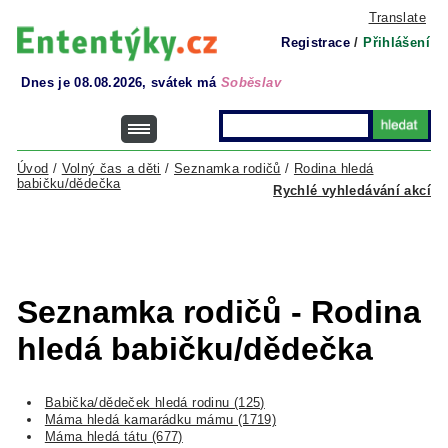
Translate
Registrace
/
Přihlášení
Dnes je 08.08.2026, svátek má
Soběslav
Úvod
/
Volný čas a děti
/
Seznamka rodičů
/
Rodina hledá
babičku/dědečka
Rychlé vyhledávání akcí
Seznamka rodičů - Rodina
hledá babičku/dědečka
Babička/dědeček hledá rodinu (125)
Máma hledá kamarádku mámu (1719)
Máma hledá tátu (677)