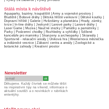
Stálá místa k návštěvě
Aquaparky, bazény, koupaliště
|
Army a vojenské prostory
|
Bludiště
|
Bobové dráhy
|
Dětská hřiště venkovní
|
Dětské koutky
|
Dopravní hřiště
|
Galerie
|
Hvězdárny a planetária
|
Hrady, zámky,
tvrze
|
In-line dráhy
|
Jeskyně
|
Lanové parky
|
Lanové dráhy
|
Laser Game
|
Muzea
|
Naučné stezky
|
Památky a památníky
|
Parky
|
Podzemní chodby
|
Rozhledny a vyhlídky
|
Sdílené
kanceláře pro maminky
|
Skanzeny a archeoparky
|
Skiareály
|
Sportovně - relaxační areály
|
Úniková hra
|
Westernová městečka
a indiánské vesnice
|
Zábavní centra a areály
|
Zoologické a
botanické zahrady
|
Kreativní prostor
Newsletter
Děkujeme. Každý čtvrtek se můžete těšit
na inspirativní tipy na víkend, informace o
aktuální soutěži a o novinkách v rubrikách
ententýky.