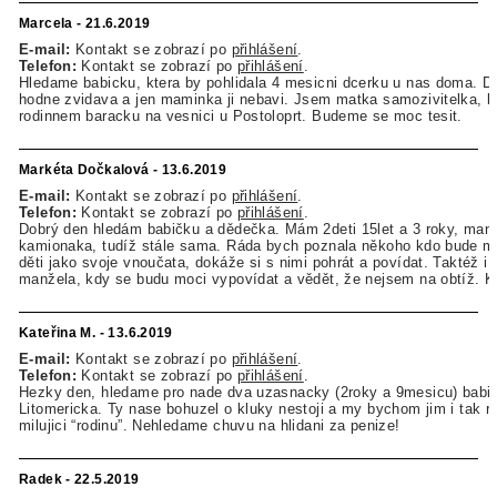
Marcela - 21.6.2019
E-mail:
Kontakt se zobrazí po
přihlášení
.
Telefon:
Kontakt se zobrazí po
přihlášení
.
Hledame babicku, ktera by pohlidala 4 mesicni dcerku u nas doma. D
hodne zvidava a jen maminka ji nebavi. Jsem matka samozivitelka, b
rodinnem baracku na vesnici u Postoloprt. Budeme se moc tesit.
Markéta Dočkalová - 13.6.2019
E-mail:
Kontakt se zobrazí po
přihlášení
.
Telefon:
Kontakt se zobrazí po
přihlášení
.
Dobrý den hledám babičku a dědečka. Mám 2deti 15let a 3 roky, man
kamionaka, tudíž stále sama. Ráda bych poznala někoho kdo bude m
děti jako svoje vnoučata, dokáže si s nimi pohrát a povídat. Taktéž i 
manžela, kdy se budu moci vypovídat a vědět, že nejsem na obtíž. 
Kateřina M. - 13.6.2019
E-mail:
Kontakt se zobrazí po
přihlášení
.
Telefon:
Kontakt se zobrazí po
přihlášení
.
Hezky den, hledame pro nade dva uzasnacky (2roky a 9mesicu) babi
Litomericka. Ty nase bohuzel o kluky nestoji a my bychom jim i tak ra
milujici “rodinu”. Nehledame chuvu na hlidani za penize!
Radek - 22.5.2019