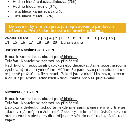
Rodina hledá babičku/dědečka (256)
Rodina hledá rodinu (378)
Táta hledá kamaráda tátu (6)
Táta hledá mámu (526)
Do seznamky smí přispívat jen registrovaní a přihlášení
uživatele. Pro přidání inzerátu se prosím
přihlašte
Zvolte stranu:
1
|
2
|
3
|
4
|
5
|
6
|
7
|
8
|
9
|
10
|
11
|
12
|
13
|
14
|
15
|
16
|
17
|
18
|
19
|
20
|
Další strana
Jaroslav Komínek - 8.7.2019
E-mail:
Kontakt se zobrazí po
přihlášení
.
Telefon:
Kontakt se zobrazí po
přihlášení
.
Rádi bychom adoptovali babičku nebo dědečka. Jsme početná rodina
vychovanými a milými dětmi. Věříme že jsme schopni nabídnout otev
příjemně prožité chvíle s námi. Pokud jste z okolí Litvínova, nebojte
a okusit příjemnou atmosféru kterou máme pro vás připravenou
Michaela - 3.7.2019
E-mail:
Kontakt se zobrazí po
přihlášení
.
Telefon:
Kontakt se zobrazí po
přihlášení
.
Babičko a dědečku, pokud tu někde jste sami a opuštěný a cítíte se 
jako my ( já, můj manžel, a mé 2 dcerky - 5 let a 18 měsíců), ozvet
rádi za vámi budeme jezdit a přijmeme vás do naší rodiny. Naši rodiče
zájem.