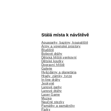
Stálá místa k návštěvě
Aquaparky, bazény, koupaliště
Army a vojenské prostory
Bludiště
Bobové dráhy
Dětská hřiště venkovní
Dětské koutky
Dopravní hřiště
Galerie
Hvězdárny a planetária
Hrady, zámky, tvrze
In-line dráhy
Jeskyně
Lanové parky
Lanové dráhy
Laser Game
Muzea
Naučné stezky
Památky a památníky
Parky