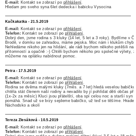
E-mail:
Kontakt se zobrazí po
přihlášení
.
Hledam pro sveho syna 6let dedecka i babicku Vysocina
Kačkakatka - 21.5.2019
E-mail:
Kontakt se zobrazí po
přihlášení
.
Telefon:
Kontakt se zobrazí po
přihlášení
.
Dobrý den, jsme rodina s 3 kluky (14 let, 5 let a 3 roky). Bydlíme v 
Brodě, v domku se zahradou, máme pejska. Moc nám i klukům chybí 
Nehledáme nikoho jen na hlídání, ale rádi bychom někoho potěšili naš
přítomností a opačně :-) Chtěli bychom někoho pro společné výlety, z
můžeme na oplátku nabídnout pomoc.
Petra - 17.5.2019
E-mail:
Kontakt se zobrazí po
přihlášení
.
Telefon:
Kontakt se zobrazí po
přihlášení
.
Rodina se dvěma malými kluky (7měs. a 7 let) hledá veselou babičku,
chtěla stát členem naší rodiny a nevadilo by jí pohlídat děti občas př
(1x-2x za měsíc) Kluci jsou přátelští, oba spí celou noc a starší syn v
pomáhá. Snad už se brzy sejdeme babičko, už teď se těšíme. Hradec
Náchodsko a okolí
Tereza Zlesáková - 10.5.2019
E-mail:
Kontakt se zobrazí po
přihlášení
.
Telefon:
Kontakt se zobrazí po
přihlášení
.