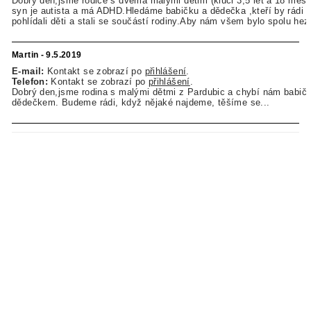
Dobrý den,jsme rodiče s dvěma malými dětmi (kluci 3,5 let a 18 měsíc
syn je autista a má ADHD.Hledáme babičku a dědečka ,kteří by rádi 
pohlídali děti a stali se součástí rodiny.Aby nám všem bylo spolu hez
Martin - 9.5.2019
E-mail:
Kontakt se zobrazí po
přihlášení
.
Telefon:
Kontakt se zobrazí po
přihlášení
.
Dobrý den,jsme rodina s malými dětmi z Pardubic a chybí nám babič
dědečkem. Budeme rádi, když nějaké najdeme, těšíme se...