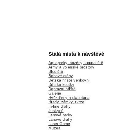
Stálá místa k návštěvě
Aquaparky, bazény, koupaliště
Army a vojenské prostory
Bludiště
Bobové dráhy
Dětská hřiště venkovní
Dětské koutky
Dopravní hřiště
Galerie
Hvězdárny a planetária
Hrady, zámky, tvrze
In-line dráhy
Jeskyně
Lanové parky
Lanové dráhy
Laser Game
Muzea