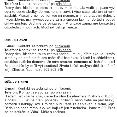
Telefon:
Kontakt se zobrazí po
přihlášení
.
Dobry den, hledam babicku, ktera by mi pomahala vodit, pripane vyz
dcerku do/ze skolky. Je mozne s ni travit i vice casu, ale ten si nemu
zaplatit. Pracuji v nemocnici kde mi neumozni jinou pracovni dobu. Dc
hyperaktivni, ma vyvojovou disfaziii a emocni labilitu. Je tudiz potreb
citlivy pristup. Bydlime ve Svitavech. V pripade zajmu me kontaktujte
odpolednich hodinach. Mockrat dekuji Tereza
Dita - 8.1.2020
E-mail:
Kontakt se zobrazí po
přihlášení
.
Telefon:
Kontakt se zobrazí po
přihlášení
.
Dobrý den, hledáme touto cestou hodnou, milou, přátelskou a usměva
která by se chtěla stát pro naše děti babičkou (klidně i s dědečkem)
součástí našeho domova. Je nám smutno, nemáme už bohužel nikoh
že prarodiče by měli výt součástí života i těch malých dětí, které má
let). Zlínsko, Vsetínsko 601 503 545
Míša - 2.1.2020
E-mail:
Kontakt se zobrazí po
přihlášení
.
Telefon:
Kontakt se zobrazí po
přihlášení
.
Hledám babičku tetičku, dědečka strýčka ideálně z Prahy 9 či 8 pro s
a dcerku 2,5 let na čtení pohádek, příběhů, nebo třeba na procházky.
pomohu s nákupy, atd. Pro děti budu ráda za setkávání s Vámi, jejic
Dědou na naše mrňousky koukají už jen z nebíčka. Jsme z P9, Pros
se na setkání s Vámi. Míša s rodinou