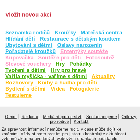
Vložit novou akci
Seznamka rodičů
Kroužky
Mateřská centra
Hlídání dětí
Restaurace s dětským koutkem
Ubytování s dětmi
Oslavy narozenin
Pořadatelé kroužků
Ententýky soutěže
Kupovačka
Soutěže pro děti
Fotosoutěž
Slevové vouchery
Hry
Pohádky
Tvoření s dětmi
Hry pro hravé
Vařila myšička - vaříme s dětmi
Aktuality
Rozhovory
Knihy a hudba pro děti
Bydlení s dětmi
Videa
Fotogalerie
Testujeme
O nás
Reklama
Mediální partnerství
Spolupracujeme
Odkazy
pro rodiče
Kontakt
Za správnost informací nemůžeme ručit, v čase může dojít ke
změnám. Vždy si proto prosím pro jistotu zkontrolujte aktuálnost
vybrané akce na uvedených webových stránkách pořadatele.