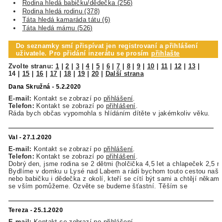
Rodina hledá babičku/dědečka (256)
Rodina hledá rodinu (378)
Táta hledá kamaráda tátu (6)
Táta hledá mámu (526)
Do seznamky smí přispívat jen registrovaní a přihlášení
uživatele. Pro přidání inzerátu se prosím
přihlašte
Zvolte stranu:
1
|
2
|
3
|
4
|
5
|
6
|
7
|
8
|
9
|
10
|
11
|
12
|
13
|
14
|
15
|
16
|
17
|
18
|
19
|
20
|
Další strana
Dana Skružná - 5.2.2020
E-mail:
Kontakt se zobrazí po
přihlášení
.
Telefon:
Kontakt se zobrazí po
přihlášení
.
Ráda bych občas vypomohla s hlídáním dítěte v jakémkoliv věku.
Val - 27.1.2020
E-mail:
Kontakt se zobrazí po
přihlášení
.
Telefon:
Kontakt se zobrazí po
přihlášení
.
Dobrý den, jsme rodina se 2 dětmi (holčička 4,5 let a chlapeček 2,5 r
Bydlíme v domku u Lysé nad Labem a rádi bychom touto cestou našli
nebo babičku i dědečka z okolí, kteří se cítí být sami a chtějí někam p
se vším pomůžeme. Ozvěte se budeme šťastní. Těším se
Tereza - 25.1.2020
E-mail:
Kontakt se zobrazí po
přihlášení
.