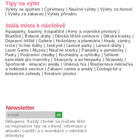
Tipy na výlet
Výlety se sportem
|
Cyklotrasy
|
Naučné výlety
|
Výlety za historií
|
Výlety za zábavou
|
Výlety přírodou
Stálá místa k návštěvě
Aquaparky, bazény, koupaliště
|
Army a vojenské prostory
|
Bludiště
|
Bobové dráhy
|
Dětská hřiště venkovní
|
Dětské koutky
|
Dopravní hřiště
|
Galerie
|
Hvězdárny a planetária
|
Hrady, zámky,
tvrze
|
In-line dráhy
|
Jeskyně
|
Lanové parky
|
Lanové dráhy
|
Laser Game
|
Muzea
|
Naučné stezky
|
Památky a památníky
|
Parky
|
Podzemní chodby
|
Rozhledny a vyhlídky
|
Sdílené
kanceláře pro maminky
|
Skanzeny a archeoparky
|
Skiareály
|
Sportovně - relaxační areály
|
Úniková hra
|
Westernová městečka
a indiánské vesnice
|
Zábavní centra a areály
|
Zoologické a
botanické zahrady
|
Kreativní prostor
Newsletter
Děkujeme. Každý čtvrtek se můžete těšit
na inspirativní tipy na víkend, informace o
aktuální soutěži a o novinkách v rubrikách
ententýky.