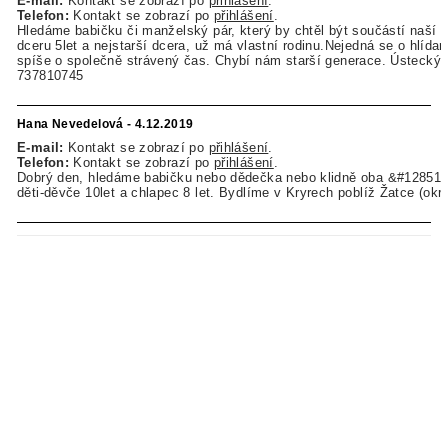
E-mail:
Kontakt se zobrazí po
přihlášení
.
Telefon:
Kontakt se zobrazí po
přihlášení
.
Hledáme babičku či manželský pár, který by chtěl být součástí naší 
dceru 5let a nejstarší dcera, už má vlastní rodinu.Nejedná se o hlídaní
spíše o společně strávený čas. Chybí nám starší generace. Ústecký k
737810745
Hana Nevedelová - 4.12.2019
E-mail:
Kontakt se zobrazí po
přihlášení
.
Telefon:
Kontakt se zobrazí po
přihlášení
.
Dobrý den, hledáme babičku nebo dědečka nebo klidně oba &#128512
děti-děvče 10let a chlapec 8 let. Bydlíme v Kryrech poblíž Žatce (okr