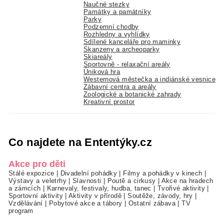
Naučné stezky
Památky a památníky
Parky
Podzemní chodby
Rozhledny a vyhlídky
Sdílené kanceláře pro maminky
Skanzeny a archeoparky
Skiareály
Sportovně - relaxační areály
Úniková hra
Westernová městečka a indiánské vesnice
Zábavní centra a areály
Zoologické a botanické zahrady
Kreativní prostor
Co najdete na Ententýky.cz
Akce pro děti
Stálé expozice
|
Divadelní pohádky
|
Filmy a pohádky v kinech
|
Výstavy a veletrhy
|
Slavnosti
|
Poutě a cirkusy
|
Akce na hradech
a zámcích
|
Karnevaly, festivaly, hudba, tanec
|
Tvořivé aktivity
|
Sportovní aktivity
|
Aktivity v přírodě
|
Soutěže, závody, hry
|
Vzdělávání
|
Pobytové akce a tábory
|
Ostatní zábava
|
TV
program