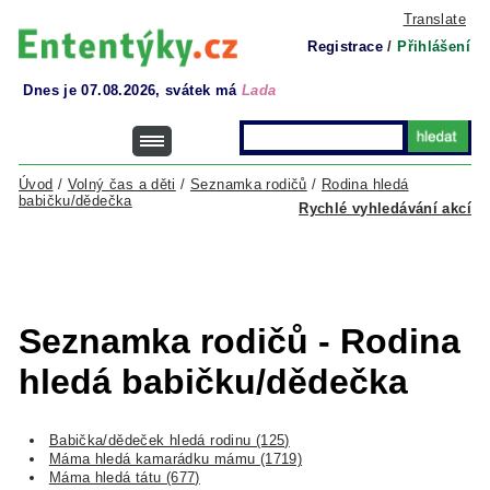
Translate
Registrace
/
Přihlášení
Dnes je 07.08.2026, svátek má
Lada
Úvod
/
Volný čas a děti
/
Seznamka rodičů
/
Rodina hledá
babičku/dědečka
Rychlé vyhledávání akcí
Seznamka rodičů - Rodina
hledá babičku/dědečka
Babička/dědeček hledá rodinu (125)
Máma hledá kamarádku mámu (1719)
Máma hledá tátu (677)