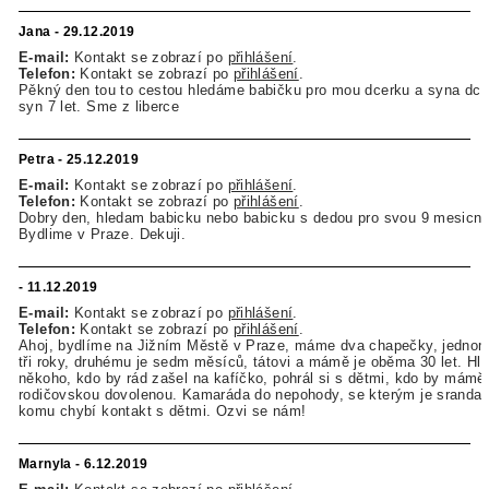
Jana - 29.12.2019
E-mail:
Kontakt se zobrazí po
přihlášení
.
Telefon:
Kontakt se zobrazí po
přihlášení
.
Pěkný den tou to cestou hledáme babičku pro mou dcerku a syna dcer
syn 7 let. Sme z liberce
Petra - 25.12.2019
E-mail:
Kontakt se zobrazí po
přihlášení
.
Telefon:
Kontakt se zobrazí po
přihlášení
.
Dobry den, hledam babicku nebo babicku s dedou pro svou 9 mesicni 
Bydlime v Praze. Dekuji.
- 11.12.2019
E-mail:
Kontakt se zobrazí po
přihlášení
.
Telefon:
Kontakt se zobrazí po
přihlášení
.
Ahoj, bydlíme na Jižním Městě v Praze, máme dva chapečky, jednom
tři roky, druhému je sedm měsíců, tátovi a mámě je oběma 30 let. H
někoho, kdo by rád zašel na kafíčko, pohrál si s dětmi, kdo by mámě 
rodičovskou dovolenou. Kamaráda do nepohody, se kterým je sranda,
komu chybí kontakt s dětmi. Ozvi se nám!
Marnyla - 6.12.2019