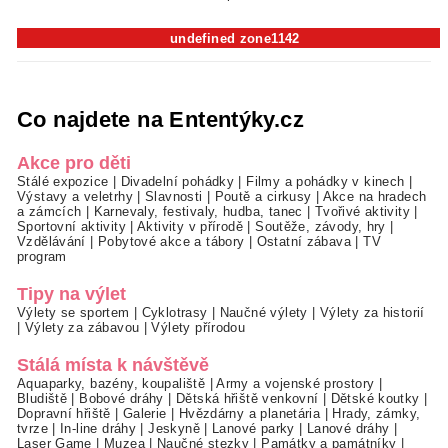
undefined zone1142
Co najdete na Ententýky.cz
Akce pro děti
Stálé expozice
|
Divadelní pohádky
|
Filmy a pohádky v kinech
|
Výstavy a veletrhy
|
Slavnosti
|
Poutě a cirkusy
|
Akce na hradech
a zámcích
|
Karnevaly, festivaly, hudba, tanec
|
Tvořivé aktivity
|
Sportovní aktivity
|
Aktivity v přírodě
|
Soutěže, závody, hry
|
Vzdělávání
|
Pobytové akce a tábory
|
Ostatní zábava
|
TV
program
Tipy na výlet
Výlety se sportem
|
Cyklotrasy
|
Naučné výlety
|
Výlety za historií
|
Výlety za zábavou
|
Výlety přírodou
Stálá místa k návštěvě
Aquaparky, bazény, koupaliště
|
Army a vojenské prostory
|
Bludiště
|
Bobové dráhy
|
Dětská hřiště venkovní
|
Dětské koutky
|
Dopravní hřiště
|
Galerie
|
Hvězdárny a planetária
|
Hrady, zámky,
tvrze
|
In-line dráhy
|
Jeskyně
|
Lanové parky
|
Lanové dráhy
|
Laser Game
|
Muzea
|
Naučné stezky
|
Památky a památníky
|