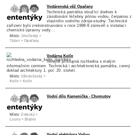
Vodárenská věž Opařany
Technická památka sloužící dodnes k
zásobování léčebny pitnou vodou, čerpanou z
vlastního vodního zdroje-studny. Technické
zařízení bylo zrekonstruováno v roce 1998-9 zároveň s instalací
chemické úpravny vody....
Místo:
Jihočeský >
Tábor > Opařany
Vodárna Kolín
Veřejně přístupná rozhledna s malým
informačním centrem. Technická i architektonická památka, cenný
doklad architektury 1. pol. 20. století.
Místo:
Středočeský >
Kolín > Kolín
Vodní dílo Kamenička - Chomutov
Místo:
Ústecký >
Louny > Blatno
Vodní elektrárna Vaňov