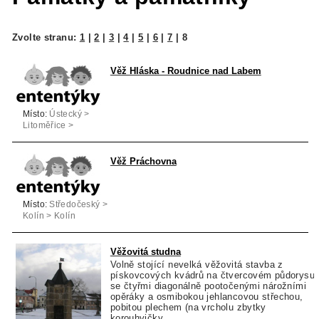
Zvolte stranu:
1
|
2
|
3
|
4
|
5
|
6
|
7
|
8
Věž Hláska - Roudnice nad Labem
Místo:
Ústecký >
Litoměřice >
Roudnice nad
Labem
Věž Práchovna
Místo:
Středočeský >
Kolín > Kolín
Věžovitá studna
Volně stojící nevelká věžovitá stavba z
pískovcových kvádrů na čtvercovém půdorysu
se čtyřmi diagonálně pootočenými nárožními
opěráky a osmibokou jehlancovou střechou,
pobitou plechem (na vrcholu zbytky
korouhvičky...