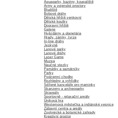
Aquaparky, bazény, koupaliště
Army a vojenské prostory
Bludiště
Bobové dráhy
Dětská hřiště venkovní
Dětské koutky
Dopravní hřiště
Galerie
Hvězdárny a planetária
Hrady, zámky, tvrze
In-line dráhy
Jeskyně
Lanové parky
Lanové dráhy
Laser Game
Muzea
Naučné stezky
Památky a památníky
Parky
Podzemní chodby
Rozhledny a vyhlídky
Sdílené kanceláře pro maminky
Skanzeny a archeoparky
Skiareály
Sportovně - relaxační areály
Úniková hra
Westernová městečka a indiánské vesnice
Zábavní centra a areály
Zoologické a botanické zahrady
Kreativní prostor