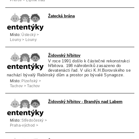
Přerov > Lipník nad
Bečvou
Žatecká brána
Místo:
Ústecký >
Louny > Louny
Židovský hřbitov
V roce 1991 došlo k částečné rekonstrukci
hřbitova. 198 náhrobníků zasazeno do
devatenácti řad. V ulici K.H.Borovského se
nachází bývalý Rabínský dům a prostor po bývalé Synagoze.
Místo:
Plzeňský >
Tachov > Tachov
Židovský hřbitov - Brandýs nad Labem
Místo:
Středočeský >
Praha-východ >
Brandýs nad Labem-
Stará Boleslav