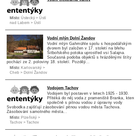
Místo:
Ústecký > Ústí
nad Labem > Ústí
nad Labem
Vodní mlýn Dolní Žandov
Vodní mlýn Gahmühle spolu s hospodářským
dvorem byl založen v 17. století na břehu
Šitbořského potoka uprostřed vsi Salajna.
Současná podoba objektů s hrázděnými štíty
pochází ze 2. poloviny 18. století. Později...
Místo:
Karlovarský >
Cheb > Dolní Žandov
Vodojem Tachov
Vodojem byl postaven v letech 1925 - 1930.
Přitéká do něj voda z prameniště Branka, které
společně s pitnou vodou z úpravny vody
Svobodka zajišťují zásobování pitnou vodou města Tachova.
Zásobování samotného města...
Místo:
Plzeňský >
Tachov > Tachov