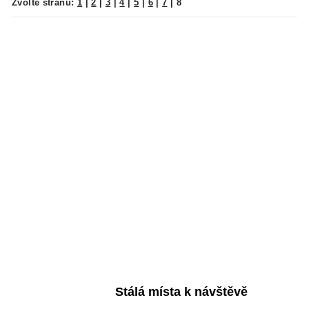
Zvolte stranu:
1
|
2
|
3
|
4
|
5
|
6
|
7
|
8
Stálá místa k návštěvě