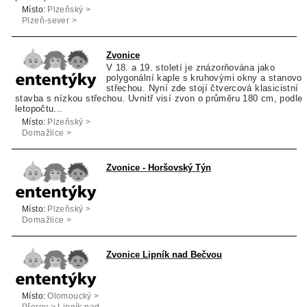
Místo:
Plzeňský >
Plzeň-sever >
Bezvěrov
Zvonice
V 18. a 19. století je znázorňována jako
polygonální kaple s kruhovými okny a stanovo
střechou. Nyní zde stojí čtvercová klasicistní
stavba s nízkou střechou. Uvnitř visí zvon o průměru 180 cm, podle
letopočtu...
Místo:
Plzeňský >
Domažlice >
Horšovský Týn
Zvonice - Horšovský Týn
Místo:
Plzeňský >
Domažlice >
Horšovský Týn
Zvonice Lipník nad Bečvou
Místo:
Olomoucký >