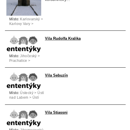
Místo:
Karlovarský >
Karlovy Vary >
Bochov
Vila Rudolfa Kralika
Místo:
Jihočeský >
Prachatice >
Vimperk
Vila Sebuzín
Místo:
Ústecký > Ústí
nad Labem > Ústí
nad Labem
Vila Stiassni
Místo:
Jihomoravský