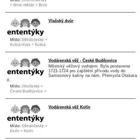
> Brno-město > Brno
Vlašský dvůr
Místo:
Středočeský >
Kutná Hora > Kutná
Hora
Vodárenská věž - České Budějovice
Městský věžový vodojem. Byla postavena
1721-1724 pro zajištění přívodu vody do
Samsonovy kašny na nám. Přemysla Otakara
II.
Místo:
Jihočeský >
České Budějovice >
České Budějovice
Vodárenská věž Kolín
Místo:
Středočeský >
Kolín > Kolín