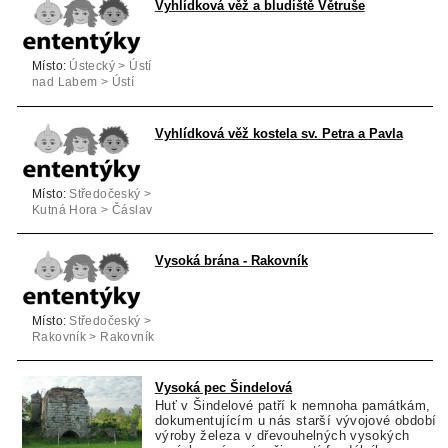
Vyhlídková věž a bludiště Větruše
Místo:
Ústecký > Ústí
nad Labem > Ústí
nad Labem
Vyhlídková věž kostela sv. Petra a Pavla
Místo:
Středočeský >
Kutná Hora > Čáslav
Vysoká brána - Rakovník
Místo:
Středočeský >
Rakovník > Rakovník
Vysoká pec Šindelová
Huť v Šindelové patří k nemnoha památkám,
dokumentujícím u nás starší vývojové období
výroby železa v dřevouhelných vysokých