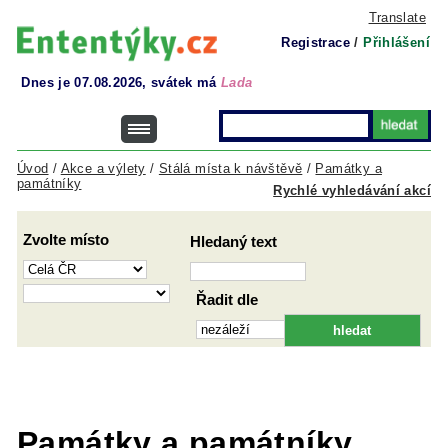
Translate
Registrace
/
Přihlášení
Dnes je 07.08.2026, svátek má
Lada
Úvod
/
Akce a výlety
/
Stálá místa k návštěvě
/
Památky a
památníky
Rychlé vyhledávání akcí
Zvolte místo
Hledaný text
Řadit dle
Památky a památníky