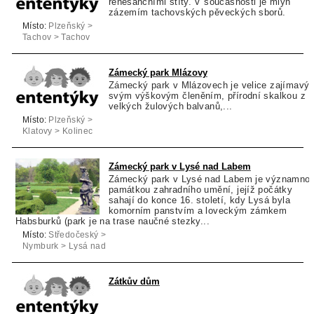
renesančními štíty. V současnosti je mlýn
zázemím tachovských pěveckých sborů.
Místo:
Plzeňský >
Tachov > Tachov
Zámecký park Mlázovy
Zámecký park v Mlázovech je velice zajímavý
svým výškovým členěním, přírodní skalkou z
velkých žulových balvanů,...
Místo:
Plzeňský >
Klatovy > Kolinec
Zámecký park v Lysé nad Labem
Zámecký park v Lysé nad Labem je významno
památkou zahradního umění, jejíž počátky
sahají do konce 16. století, kdy Lysá byla
komorním panstvím a loveckým zámkem
Habsburků (park je na trase naučné stezky...
Místo:
Středočeský >
Nymburk > Lysá nad
Labem
Zátkův dům