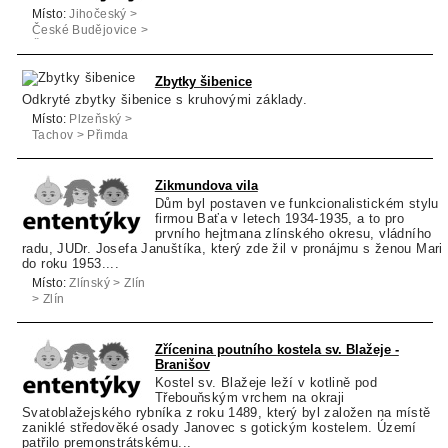
Místo:
Jihočeský >
České Budějovice >
České Budějovice
Zbytky šibenice
Odkryté zbytky šibenice s kruhovými základy.
Místo:
Plzeňský >
Tachov > Přimda
Zikmundova vila
Dům byl postaven ve funkcionalistickém stylu
firmou Baťa v letech 1934-1935, a to pro
prvního hejtmana zlínského okresu, vládního
radu, JUDr. Josefa Januštíka, který zde žil v pronájmu s ženou Marií
do roku 1953....
Místo:
Zlínský > Zlín
> Zlín
Zřícenina poutního kostela sv. Blažeje -
Branišov
Kostel sv. Blažeje leží v kotlině pod
Třebouňským vrchem na okraji
Svatoblažejského rybníka z roku 1489, který byl založen na místě
zaniklé středověké osady Janovec s gotickým kostelem. Území
patřilo premonstrátskému...