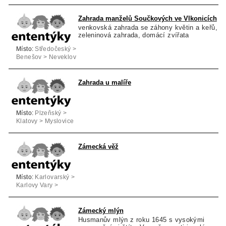
Zahrada manželů Součkových ve Vlkonicích
venkovská zahrada se záhony květin a keřů,
zeleninová zahrada, domácí zvířata
Místo:
Středočeský >
Benešov > Neveklov
Zahrada u malíře
Místo:
Plzeňský >
Klatovy > Myslovice
Zámecká věž
Místo:
Karlovarský >
Karlovy Vary >
Karlovy Vary
Zámecký mlýn
Husmanův mlýn z roku 1645 s vysokými