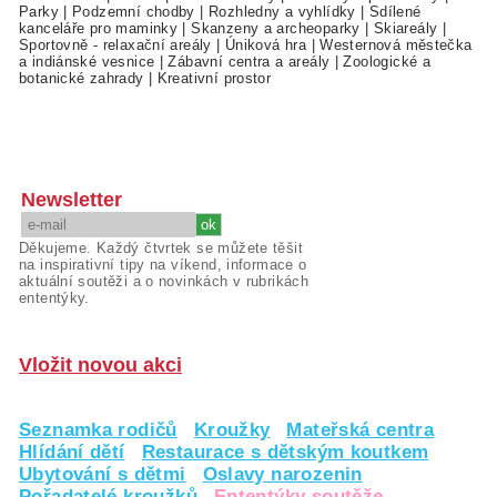
Parky
|
Podzemní chodby
|
Rozhledny a vyhlídky
|
Sdílené
kanceláře pro maminky
|
Skanzeny a archeoparky
|
Skiareály
|
Sportovně - relaxační areály
|
Úniková hra
|
Westernová městečka
a indiánské vesnice
|
Zábavní centra a areály
|
Zoologické a
botanické zahrady
|
Kreativní prostor
Newsletter
Děkujeme. Každý čtvrtek se můžete těšit
na inspirativní tipy na víkend, informace o
aktuální soutěži a o novinkách v rubrikách
ententýky.
Vložit novou akci
Seznamka rodičů
Kroužky
Mateřská centra
Hlídání dětí
Restaurace s dětským koutkem
Ubytování s dětmi
Oslavy narozenin
Pořadatelé kroužků
Ententýky soutěže