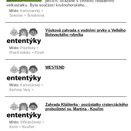
pecích, svázané s činností feudálního
velkostatku. Byla součástí krušnohorského...
Místo:
Karlovarský >
Sokolov > Šindelová
Výuková zahrada s vodními prvky u Velkého
Boleveckého rybníka
Místo:
Plzeňský >
Plzeň-město > Plzeň
WESTEND
Místo:
Karlovarský >
Karlovy Vary >
Karlovy Vary
Zahrada Klášterka - pozůstatky cisterciáckého
proboštství sv. Martina - Kouřim
Místo:
Středočeský >
Kolín > Kouřim