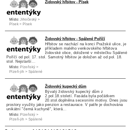
Židovský hřbitov - Písek
Místo:
Jihočeský >
Písek > Písek
Židovský hřbitov - Spálené Poříčí
Hřbitov se nachází na konci Pražské ulice, je
příkladem malého venkovského hřbitova
židovské obce, doložené v městečku Spálené
Poříčí od pol. 17. stol. Samotný hřbitov je doložen až od pol. 18.
stol. Nejstarší...
Místo:
Plzeňský >
Plzeň-jih > Spálené
Poříčí
Židovský kupecký dům
Bývalý židovský kupecký dům z
2.pol.18.století. Fasáda byla počátkem
20.stol.doplněna secesními motivy. Dnes jsou
prostory využity jako penzion a restaurace. V patře je dochována
unikátní "černá kuchyně", která...
Místo:
Plzeňský >
Plzeň-jih > Spálené
Poříčí