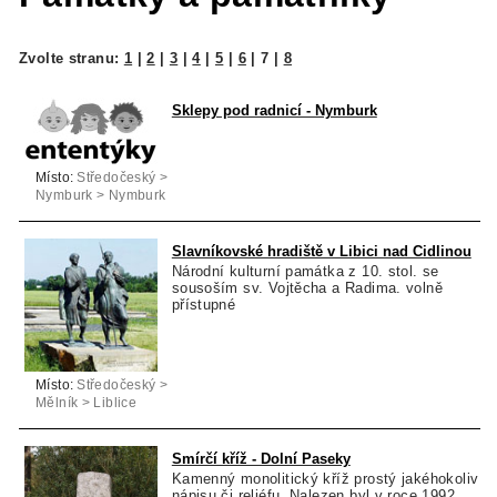
Zvolte stranu:
1
|
2
|
3
|
4
|
5
|
6
|
7
|
8
Sklepy pod radnicí - Nymburk
Místo:
Středočeský >
Nymburk > Nymburk
Slavníkovské hradiště v Libici nad Cidlinou
Národní kulturní památka z 10. stol. se
sousoším sv. Vojtěcha a Radima. volně
přístupné
Místo:
Středočeský >
Mělník > Liblice
Smírčí kříž - Dolní Paseky
Kamenný monolitický kříž prostý jakéhokoliv
nápisu či reliéfu. Nalezen byl v roce 1992