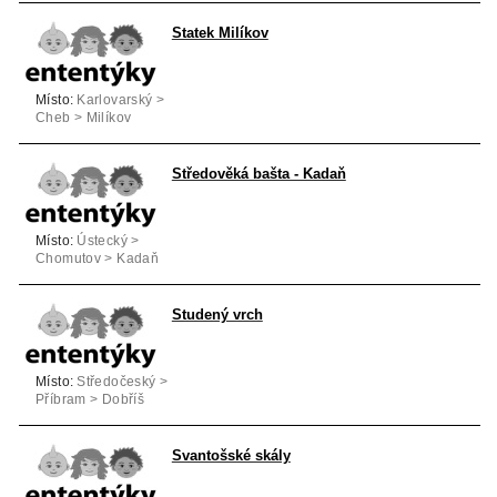
Statek Milíkov
Místo:
Karlovarský >
Cheb > Milíkov
Středověká bašta - Kadaň
Místo:
Ústecký >
Chomutov > Kadaň
Studený vrch
Místo:
Středočeský >
Příbram > Dobříš
Svantošské skály