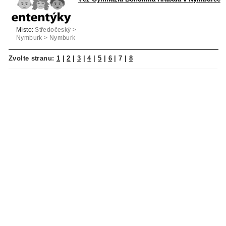
Místo:
Středočeský >
Nymburk > Nymburk
Zvolte stranu:
1
|
2
|
3
|
4
|
5
|
6
|
7
|
8