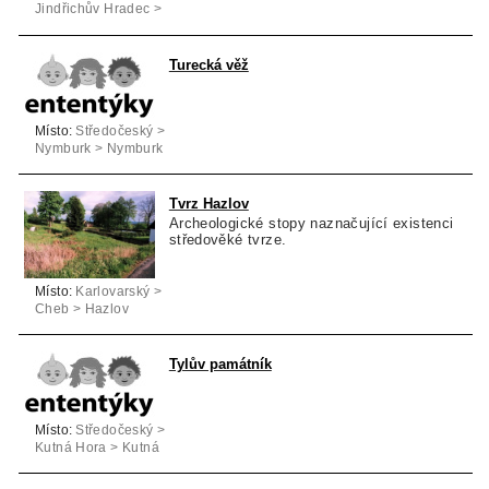
Jindřichův Hradec >
Jindřichův Hradec
Turecká věž
Místo:
Středočeský >
Nymburk > Nymburk
Tvrz Hazlov
Archeologické stopy naznačující existenci
středověké tvrze.
Místo:
Karlovarský >
Cheb > Hazlov
Tylův památník
Místo:
Středočeský >
Kutná Hora > Kutná
Hora