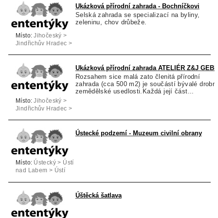
Ukázková přírodní zahrada - Bochníčkovi
Selská zahrada se specializací na byliny,
zeleninu, chov drůbeže.
Místo:
Jihočeský >
Jindřichův Hradec >
Slavonice
Ukázková přírodní zahrada ATELIÉR Z&J GEB
Rozsahem sice malá zato členitá přírodní
zahrada (cca 500 m2) je součástí bývalé drobn
zemědělské usedlosti.Každá její část...
Místo:
Jihočeský >
Jindřichův Hradec >
Plavsko
Ústecké podzemí - Muzeum civilní obrany
Místo:
Ústecký > Ústí
nad Labem > Ústí
nad Labem
Úštěcká šatlava