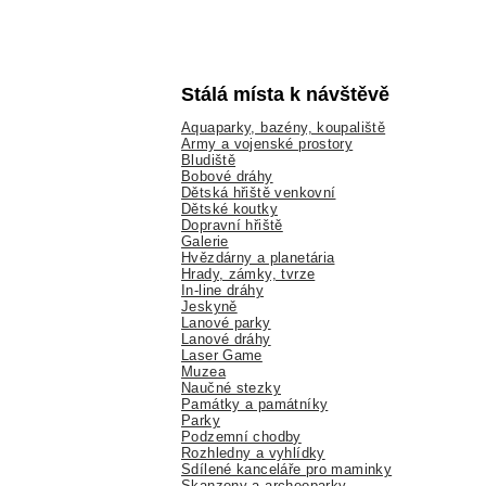
Stálá místa k návštěvě
Aquaparky, bazény, koupaliště
Army a vojenské prostory
Bludiště
Bobové dráhy
Dětská hřiště venkovní
Dětské koutky
Dopravní hřiště
Galerie
Hvězdárny a planetária
Hrady, zámky, tvrze
In-line dráhy
Jeskyně
Lanové parky
Lanové dráhy
Laser Game
Muzea
Naučné stezky
Památky a památníky
Parky
Podzemní chodby
Rozhledny a vyhlídky
Sdílené kanceláře pro maminky
Skanzeny a archeoparky