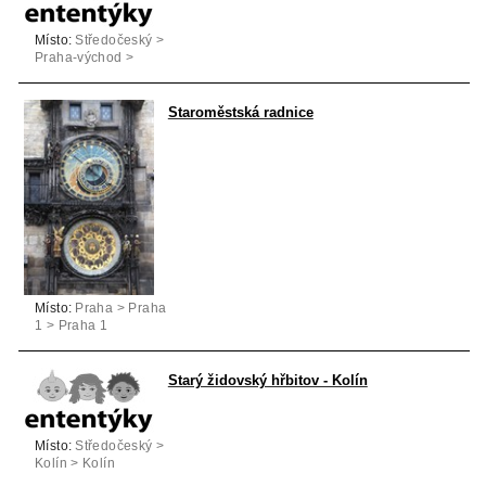
Místo:
Středočeský >
Praha-východ >
Brandýs nad Labem-
Stará Boleslav
Staroměstská radnice
Místo:
Praha > Praha
1 > Praha 1
Starý židovský hřbitov - Kolín
Místo:
Středočeský >
Kolín > Kolín