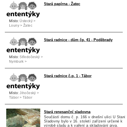
Stará papírna - Žatec
Místo:
Ústecký >
Louny > Žatec
Stará radnice - dům čp. 41 - Poděbrady
Místo:
Středočeský >
Nymburk >
Poděbrady
Stará radnice č.p. 1 - Tábor
Místo:
Jihočeský >
Tábor > Tábor
Stará renesanční sladovna
Součástí domu č. p. 166 v dnešní ulici U Staré
Sladovny bylo v 16. století zařízení určené k
výrobě sladu a k vaření a skladování piva.