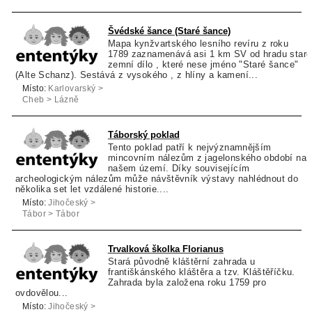
Jáchymov
Švédské šance (Staré šance)
Mapa kynžvartského lesního revíru z roku
1789 zaznamenává asi 1 km SV od hradu staré
zemní dílo , které nese jméno "Staré šance"
(Alte Schanz). Sestává z vysokého , z hlíny a kamení...
Místo:
Karlovarský >
Cheb > Lázně
Kynžvart
Táborský poklad
Tento poklad patří k nejvýznamnějším
mincovním nálezům z jagelonského období na
našem území. Díky souvisejícím
archeologickým nálezům může návštěvník výstavy nahlédnout do
několika set let vzdálené historie....
Místo:
Jihočeský >
Tábor > Tábor
Trvalková školka Florianus
Stará původně kláštěrní zahrada u
františkánského kláštěra a tzv. Kláštěříčku.
Zahrada byla založena roku 1759 pro
ovdovělou...
Místo:
Jihočeský >