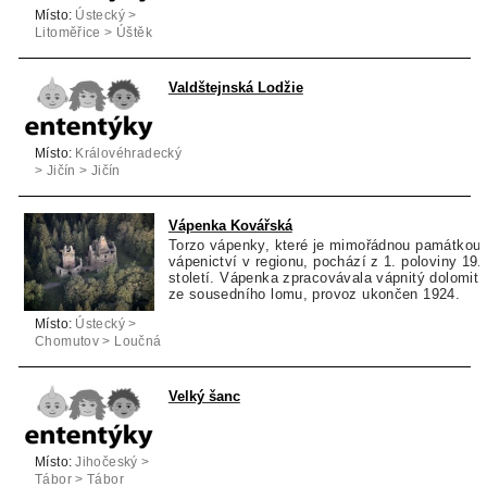
Místo:
Ústecký >
Litoměřice > Úštěk
Valdštejnská Lodžie
Místo:
Královéhradecký
> Jičín > Jičín
Vápenka Kovářská
Torzo vápenky, které je mimořádnou památkou
vápenictví v regionu, pochází z 1. poloviny 19.
století. Vápenka zpracovávala vápnitý dolomit
ze sousedního lomu, provoz ukončen 1924.
Místo:
Ústecký >
Chomutov > Loučná
pod Klínovcem
Velký šanc
Místo:
Jihočeský >
Tábor > Tábor