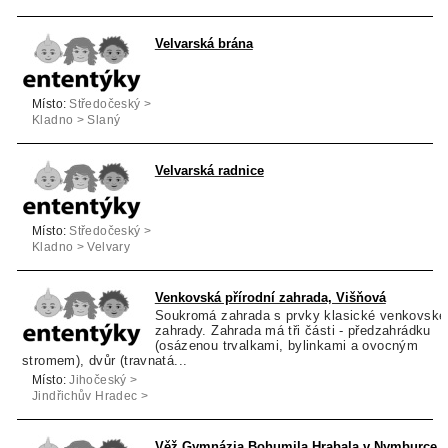
Velvarská brána
Místo:
Středočeský >
Kladno > Slaný
Velvarská radnice
Místo:
Středočeský >
Kladno > Velvary
Venkovská přírodní zahrada, Višňová
Soukromá zahrada s prvky klasické venkovské
zahrady. Zahrada má tři části - předzahrádku
(osázenou trvalkami, bylinkami a ovocným
stromem), dvůr (travnatá...
Místo:
Jihočeský >
Jindřichův Hradec >
Višňová
Věž Gymnázia Bohumila Hrabala v Nymburce