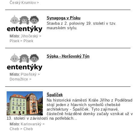
Český Krumlov >
Český Krumlov
Synagoga v Písku
Stavba z 2. poloviny 19. století v tzv.
maurském stylu.
Místo:
Jihočeský >
Písek > Písek
Sýpka - Horšovský Týn
Místo:
Plzeňský >
Domažlice >
Horšovský Týn
Špalíček
Na historické náměstí Krále Jiřího z Poděbrad
stojí jeden z hlavních symbolů chebské
architektury - Špalíček. Tyto zajímavé,
částečně hrázděné domky začaly vznikat už v
13. století v závislosti na potřebách...
Místo:
Karlovarský >
Cheb > Cheb