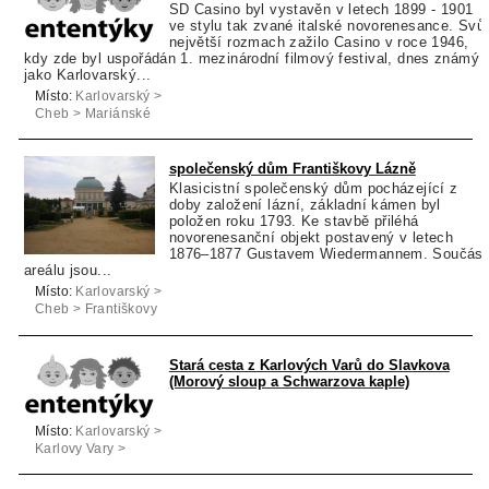
SD Casino byl vystavěn v letech 1899 - 1901
ve stylu tak zvané italské novorenesance. Svůj
největší rozmach zažilo Casino v roce 1946,
kdy zde byl uspořádán 1. mezinárodní filmový festival, dnes známý
jako Karlovarský...
Místo:
Karlovarský >
Cheb > Mariánské
Lázně
společenský dům Františkovy Lázně
Klasicistní společenský dům pocházející z
doby založení lázní, základní kámen byl
položen roku 1793. Ke stavbě přiléhá
novorenesanční objekt postavený v letech
1876–1877 Gustavem Wiedermannem. Součást
areálu jsou...
Místo:
Karlovarský >
Cheb > Františkovy
Lázně
Stará cesta z Karlových Varů do Slavkova
(Morový sloup a Schwarzova kaple)
Místo:
Karlovarský >
Karlovy Vary >
Karlovy Vary