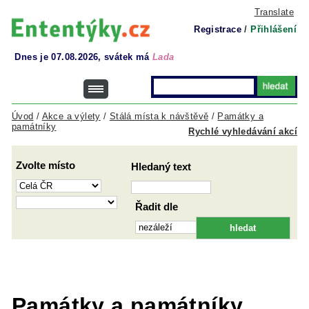
Translate
Registrace
/
Přihlášení
Dnes je 07.08.2026, svátek má
Lada
Úvod
/
Akce a výlety
/
Stálá místa k návštěvě
/
Památky a
památníky
Rychlé vyhledávání akcí
Zvolte místo
Hledaný text
Řadit dle
Památky a památníky