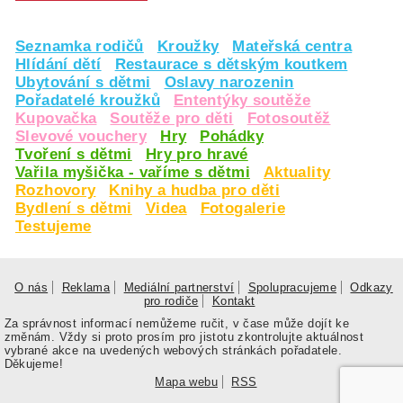
Seznamka rodičů
Kroužky
Mateřská centra
Hlídání dětí
Restaurace s dětským koutkem
Ubytování s dětmi
Oslavy narozenin
Pořadatelé kroužků
Ententýky soutěže
Kupovačka
Soutěže pro děti
Fotosoutěž
Slevové vouchery
Hry
Pohádky
Tvoření s dětmi
Hry pro hravé
Vařila myšička - vaříme s dětmi
Aktuality
Rozhovory
Knihy a hudba pro děti
Bydlení s dětmi
Videa
Fotogalerie
Testujeme
O nás
Reklama
Mediální partnerství
Spolupracujeme
Odkazy
pro rodiče
Kontakt
Za správnost informací nemůžeme ručit, v čase může dojít ke
změnám. Vždy si proto prosím pro jistotu zkontrolujte aktuálnost
vybrané akce na uvedených webových stránkách pořadatele.
Děkujeme!
Mapa webu
RSS