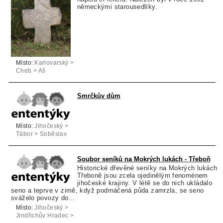
německými starousedlíky.
Místo:
Karlovarský >
Cheb > Aš
Smrčkův dům
Místo:
Jihočeský >
Tábor > Soběslav
Soubor seníků na Mokrých lukách - Třeboň
Historické dřevěné seníky na Mokrých lukách 
Třeboně jsou zcela ojedinělým fenoménem
jihočeské krajiny. V létě se do nich ukládalo
seno a teprve v zimě, když podmáčená půda zamrzla, se seno
sváželo povozy do...
Místo:
Jihočeský >
Jindřichův Hradec >