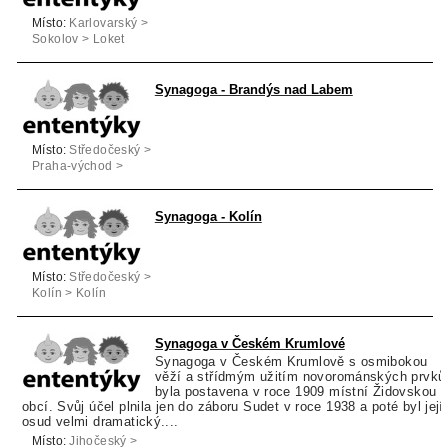
Místo:
Karlovarský >
Sokolov > Loket
Synagoga - Brandýs nad Labem
Místo:
Středočeský >
Praha-východ >
Brandýs nad Labem-
Stará Boleslav
Synagoga - Kolín
Místo:
Středočeský >
Kolín > Kolín
Synagoga v Českém Krumlové
Synagoga v Českém Krumlově s osmibokou
věží a střídmým užitím novorománských prvků
byla postavena v roce 1909 místní Židovskou
obcí. Svůj účel plnila jen do záboru Sudet v roce 1938 a poté byl její
osud velmi dramatický....
Místo:
Jihočeský >