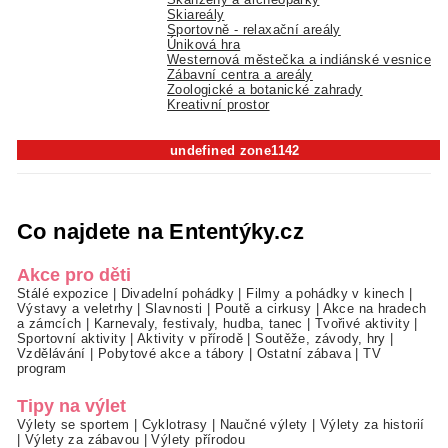
Skiareály
Sportovně - relaxační areály
Úniková hra
Westernová městečka a indiánské vesnice
Zábavní centra a areály
Zoologické a botanické zahrady
Kreativní prostor
undefined zone1142
Co najdete na Ententýky.cz
Akce pro děti
Stálé expozice
|
Divadelní pohádky
|
Filmy a pohádky v kinech
|
Výstavy a veletrhy
|
Slavnosti
|
Poutě a cirkusy
|
Akce na hradech
a zámcích
|
Karnevaly, festivaly, hudba, tanec
|
Tvořivé aktivity
|
Sportovní aktivity
|
Aktivity v přírodě
|
Soutěže, závody, hry
|
Vzdělávání
|
Pobytové akce a tábory
|
Ostatní zábava
|
TV
program
Tipy na výlet
Výlety se sportem
|
Cyklotrasy
|
Naučné výlety
|
Výlety za historií
|
Výlety za zábavou
|
Výlety přírodou