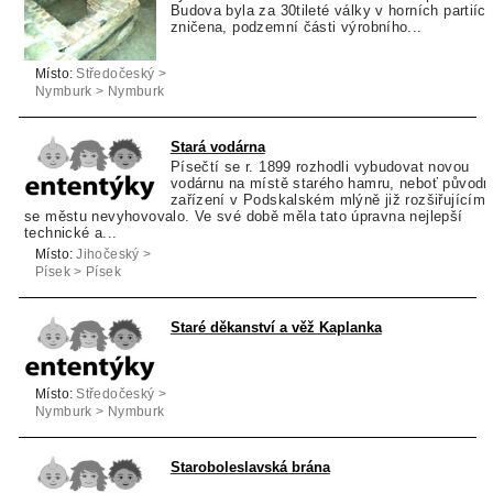
Budova byla za 30tileté války v horních partiíc
zničena, podzemní části výrobního...
Místo:
Středočeský >
Nymburk > Nymburk
Stará vodárna
Písečtí se r. 1899 rozhodli vybudovat novou
vodárnu na místě starého hamru, neboť původn
zařízení v Podskalském mlýně již rozšiřujícím
se městu nevyhovovalo. Ve své době měla tato úpravna nejlepší
technické a...
Místo:
Jihočeský >
Písek > Písek
Staré děkanství a věž Kaplanka
Místo:
Středočeský >
Nymburk > Nymburk
Staroboleslavská brána