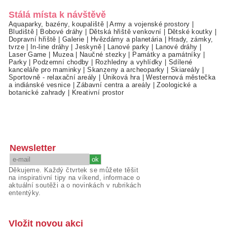
Stálá místa k návštěvě
Aquaparky, bazény, koupaliště
|
Army a vojenské prostory
|
Bludiště
|
Bobové dráhy
|
Dětská hřiště venkovní
|
Dětské koutky
|
Dopravní hřiště
|
Galerie
|
Hvězdárny a planetária
|
Hrady, zámky,
tvrze
|
In-line dráhy
|
Jeskyně
|
Lanové parky
|
Lanové dráhy
|
Laser Game
|
Muzea
|
Naučné stezky
|
Památky a památníky
|
Parky
|
Podzemní chodby
|
Rozhledny a vyhlídky
|
Sdílené
kanceláře pro maminky
|
Skanzeny a archeoparky
|
Skiareály
|
Sportovně - relaxační areály
|
Úniková hra
|
Westernová městečka
a indiánské vesnice
|
Zábavní centra a areály
|
Zoologické a
botanické zahrady
|
Kreativní prostor
Newsletter
Děkujeme. Každý čtvrtek se můžete těšit
na inspirativní tipy na víkend, informace o
aktuální soutěži a o novinkách v rubrikách
ententýky.
Vložit novou akci