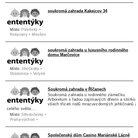
Třeboň
soukromá zahrada Kakejcov 34
Místo:
Plzeňský >
Rokycany > Mirošov
soukromá zahrada u luxusního rodinného
domu Marčovice
Místo:
Jihočeský >
Strakonice > Volyně
Soukromá zahrada v Říčanech
Soukromá zahrada u rodinného zámečku.
Arboretum s řadou zajímavých dřevin a sbírkou
všech třiceti rodů mrazuvzdorných jehličnanů z
celého světa....
Místo:
Středočeský >
Praha-východ >
Říčany
Společenský dům Casino Mariánské Lázně