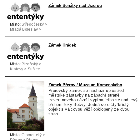
Zámek Benátky nad Jizerou
Místo:
Středočeský >
Mladá Boleslav >
Benátky nad Jizerou
Zámek Hrádek
Místo:
Plzeňský >
Klatovy > Sušice
Zámek Přerov / Muzeum Komenského
Přerovský zámek se nachází uprostřed
městské zástavby na západní straně
travertinového návrší vypínajícího se nad levý
břehem řeky Bečvy. Jedná se o čtyřkřídlý
objekt s válcovou věží obklopený ze dvou
stran...
Místo:
Olomoucký >
Přerov > Přerov