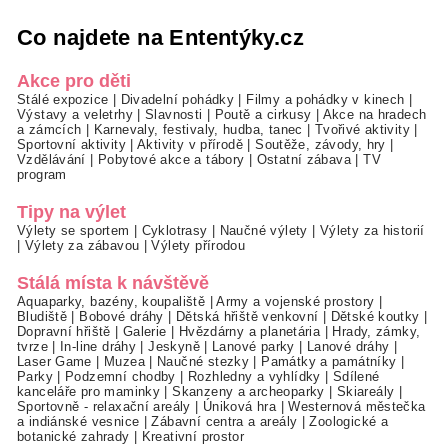
Co najdete na Ententýky.cz
Akce pro děti
Stálé expozice
|
Divadelní pohádky
|
Filmy a pohádky v kinech
|
Výstavy a veletrhy
|
Slavnosti
|
Poutě a cirkusy
|
Akce na hradech
a zámcích
|
Karnevaly, festivaly, hudba, tanec
|
Tvořivé aktivity
|
Sportovní aktivity
|
Aktivity v přírodě
|
Soutěže, závody, hry
|
Vzdělávání
|
Pobytové akce a tábory
|
Ostatní zábava
|
TV
program
Tipy na výlet
Výlety se sportem
|
Cyklotrasy
|
Naučné výlety
|
Výlety za historií
|
Výlety za zábavou
|
Výlety přírodou
Stálá místa k návštěvě
Aquaparky, bazény, koupaliště
|
Army a vojenské prostory
|
Bludiště
|
Bobové dráhy
|
Dětská hřiště venkovní
|
Dětské koutky
|
Dopravní hřiště
|
Galerie
|
Hvězdárny a planetária
|
Hrady, zámky,
tvrze
|
In-line dráhy
|
Jeskyně
|
Lanové parky
|
Lanové dráhy
|
Laser Game
|
Muzea
|
Naučné stezky
|
Památky a památníky
|
Parky
|
Podzemní chodby
|
Rozhledny a vyhlídky
|
Sdílené
kanceláře pro maminky
|
Skanzeny a archeoparky
|
Skiareály
|
Sportovně - relaxační areály
|
Úniková hra
|
Westernová městečka
a indiánské vesnice
|
Zábavní centra a areály
|
Zoologické a
botanické zahrady
|
Kreativní prostor