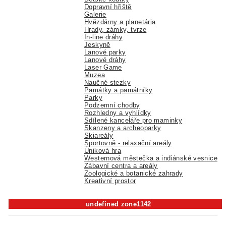
Dopravní hřiště
Galerie
Hvězdárny a planetária
Hrady, zámky, tvrze
In-line dráhy
Jeskyně
Lanové parky
Lanové dráhy
Laser Game
Muzea
Naučné stezky
Památky a památníky
Parky
Podzemní chodby
Rozhledny a vyhlídky
Sdílené kanceláře pro maminky
Skanzeny a archeoparky
Skiareály
Sportovně - relaxační areály
Úniková hra
Westernová městečka a indiánské vesnice
Zábavní centra a areály
Zoologické a botanické zahrady
Kreativní prostor
undefined zone1142