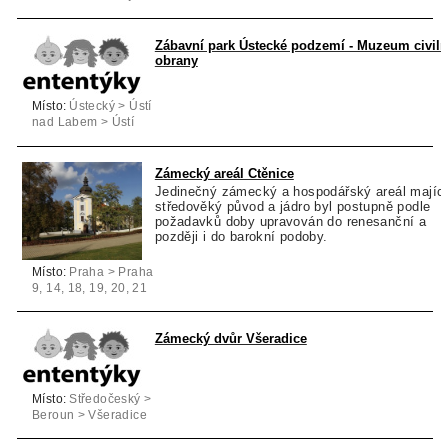
Zábavní park Ústecké podzemí - Muzeum civiln
obrany
Místo:
Ústecký > Ústí
nad Labem > Ústí
nad Labem
Zámecký areál Ctěnice
Jedinečný zámecký a hospodářský areál majíc
středověký původ a jádro byl postupně podle
požadavků doby upravován do renesanční a
později i do barokní podoby.
Místo:
Praha > Praha
9, 14, 18, 19, 20, 21
> Praha 9
Zámecký dvůr Všeradice
Místo:
Středočeský >
Beroun > Všeradice