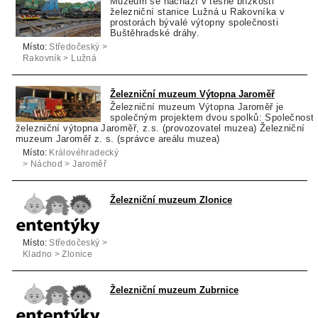
Muzeum se nachází v těsné blízkosti
železniční stanice Lužná u Rakovníka v
prostorách bývalé výtopny společnosti
Buštěhradské dráhy.
Místo:
Středočeský >
Rakovník > Lužná
Železniční muzeum Výtopna Jaroměř
Železniční muzeum Výtopna Jaroměř je
společným projektem dvou spolků: Společnost
železniční výtopna Jaroměř, z.s. (provozovatel muzea) Železniční
muzeum Jaroměř z. s. (správce areálu muzea)
Místo:
Královéhradecký
> Náchod > Jaroměř
Železniční muzeum Zlonice
Místo:
Středočeský >
Kladno > Zlonice
Železniční muzeum Zubrnice