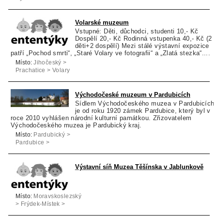
Volarské muzeum
Vstupné: Děti, důchodci, studenti 10,- Kč
Dospělí 20,- Kč Rodinná vstupenka 40,- Kč (2
děti+2 dospělí) Mezi stálé výstavní expozice
patří „Pochod smrti“, „Staré Volary ve fotografii“ a „Zlatá stezka“....
Místo:
Jihočeský >
Prachatice > Volary
Východočeské muzeum v Pardubicích
Sídlem Východočeského muzea v Pardubicích
je od roku 1920 zámek Pardubice, který byl v
roce 2010 vyhlášen národní kulturní památkou. Zřizovatelem
Východočeského muzea je Pardubický kraj.
Místo:
Pardubický >
Pardubice >
Pardubice
Výstavní síň Muzea Těšínska v Jablunkově
Místo:
Moravskoslezský
> Frýdek-Místek >
Jablunkov