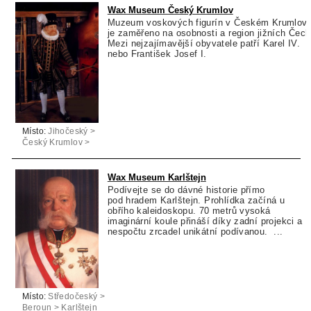
Wax Museum Český Krumlov
Muzeum voskových figurín v Českém Krumlov
je zaměřeno na osobnosti a region jižních Čech
Mezi nejzajímavější obyvatele patří Karel IV.
nebo František Josef I.
Místo:
Jihočeský >
Český Krumlov >
Český Krumlov
Wax Museum Karlštejn
Podívejte se do dávné historie přímo
pod hradem Karlštejn. Prohlídka začíná u
obřího kaleidoskopu. 70 metrů vysoká
imaginární koule přináší díky zadní projekci a
nespočtu zrcadel unikátní podívanou. ...
Místo:
Středočeský >
Beroun > Karlštejn