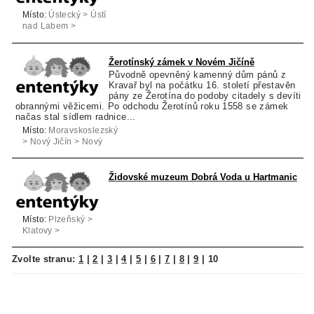
Místo:
Ústecký > Ústí
nad Labem >
Zubrnice
Žerotínský zámek v Novém Jičíně
Původně opevněný kamenný dům pánů z
Kravař byl na počátku 16. století přestavěn
pány ze Žerotína do podoby citadely s devíti
obrannými věžicemi. Po odchodu Žerotínů roku 1558 se zámek
načas stal sídlem radnice...
Místo:
Moravskoslezský
> Nový Jičín > Nový
Jičín
Židovské muzeum Dobrá Voda u Hartmanic
Místo:
Plzeňský >
Klatovy >
Hartmanice
Zvolte stranu:
1
|
2
|
3
|
4
|
5
|
6
|
7
|
8
|
9
|
10