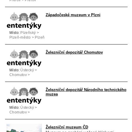
Západočeské muzeum v Plzni
Místo:
Plzeňský >
Plzeň-město > Plzeň
Železniční depozitář Chomutov
Místo:
Ústecký >
Chomutov >
Chomutov
Železniční depozitář Národního technického
muzea
Místo:
Ústecký >
Chomutov >
Chomutov
Železniční muzeum ČD