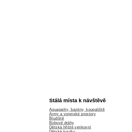
Stálá místa k návštěvě
Aquaparky, bazény, koupaliště
Army a vojenské prostory
Bludiště
Bobové dráhy
Dětská hřiště venkovní
Dětské koutky