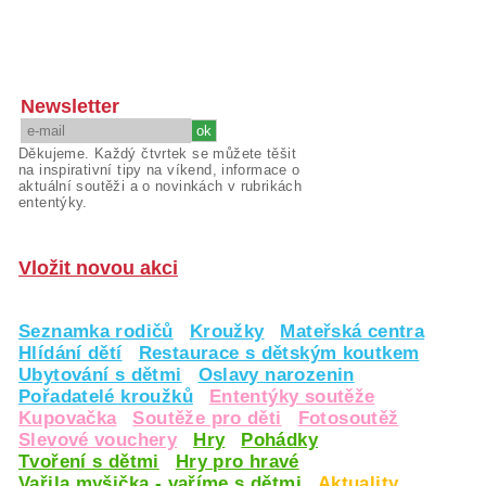
Newsletter
Děkujeme. Každý čtvrtek se můžete těšit
na inspirativní tipy na víkend, informace o
aktuální soutěži a o novinkách v rubrikách
ententýky.
Vložit novou akci
Seznamka rodičů
Kroužky
Mateřská centra
Hlídání dětí
Restaurace s dětským koutkem
Ubytování s dětmi
Oslavy narozenin
Pořadatelé kroužků
Ententýky soutěže
Kupovačka
Soutěže pro děti
Fotosoutěž
Slevové vouchery
Hry
Pohádky
Tvoření s dětmi
Hry pro hravé
Vařila myšička - vaříme s dětmi
Aktuality