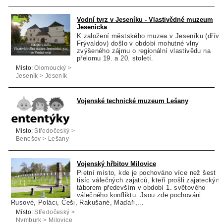
Vodní tvrz v Jeseníku - Vlastivědné muzeum
Jesenicka
K založení městského muzea v Jeseníku (dřív
Frývaldov) došlo v období mohutné vlny
zvýšeného zájmu o regionální vlastivědu na
přelomu 19. a 20. století.
Místo:
Olomoucký >
Jeseník > Jeseník
Vojenské technické muzeum Lešany
Místo:
Středočeský >
Benešov > Lešany
Vojenský hřbitov Milovice
Pietní místo, kde je pochováno více než šest
tisíc válečných zajatců, kteří prošli zajateckým
táborem především v období 1. světového
válečného konfliktu. Jsou zde pochováni
Rusové, Poláci, Češi, Rakušané, Maďaři,...
Místo:
Středočeský >
Nymburk > Milovice