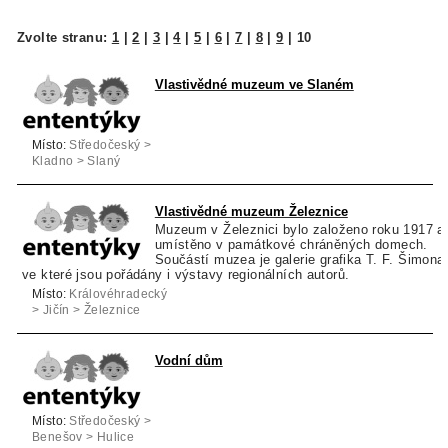
Zvolte stranu:
1
|
2
|
3
|
4
|
5
|
6
|
7
|
8
|
9
|
10
Vlastivědné muzeum ve Slaném
Místo:
Středočeský >
Kladno > Slaný
Vlastivědné muzeum Železnice
Muzeum v Železnici bylo založeno roku 1917 a
umístěno v památkové chráněných domech.
Součástí muzea je galerie grafika T. F. Šimona
ve které jsou pořádány i výstavy regionálních autorů.
Místo:
Královéhradecký
> Jičín > Železnice
Vodní dům
Místo:
Středočeský >
Benešov > Hulice