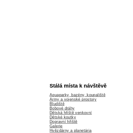
Stálá místa k návštěvě
Aquaparky, bazény, koupaliště
Army a vojenské prostory
Bludiště
Bobové dráhy
Dětská hřiště venkovní
Dětské koutky
Dopravní hřiště
Galerie
Hvězdárny a planetária