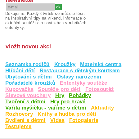
Newsletter
Děkujeme. Každý čtvrtek se můžete těšit
na inspirativní tipy na víkend, informace o
aktuální soutěži a o novinkách v rubrikách
ententýky.
Vložit novou akci
Seznamka rodičů
Kroužky
Mateřská centra
Hlídání dětí
Restaurace s dětským koutkem
Ubytování s dětmi
Oslavy narozenin
Pořadatelé kroužků
Ententýky soutěže
Kupovačka
Soutěže pro děti
Fotosoutěž
Slevové vouchery
Hry
Pohádky
Tvoření s dětmi
Hry pro hravé
Vařila myšička - vaříme s dětmi
Aktuality
Rozhovory
Knihy a hudba pro děti
Bydlení s dětmi
Videa
Fotogalerie
Testujeme