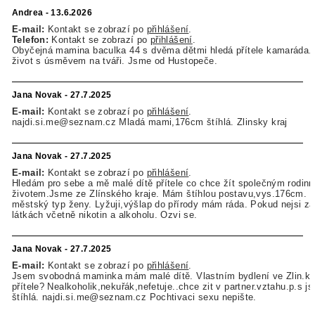
Andrea - 13.6.2026
E-mail:
Kontakt se zobrazí po
přihlášení
.
Telefon:
Kontakt se zobrazí po
přihlášení
.
Obyčejná mamina baculka 44 s dvěma dětmi hledá přítele kamaráda.
život s úsměvem na tváři. Jsme od Hustopeče.
Jana Novak - 27.7.2025
E-mail:
Kontakt se zobrazí po
přihlášení
.
najdi.si.me@seznam.cz Mladá mami,176cm štíhlá. Zlinsky kraj
Jana Novak - 27.7.2025
E-mail:
Kontakt se zobrazí po
přihlášení
.
Hledám pro sebe a mě malé dítě přítele co chce žít společným rodin
životem.Jsme ze Zlínského kraje. Mám štíhlou postavu,vys.176cm. 
městský typ ženy. Lyžuji,výšlap do přírody mám ráda. Pokud nejsi zá
látkách včetně nikotin a alkoholu. Ozvi se.
Jana Novak - 27.7.2025
E-mail:
Kontakt se zobrazí po
přihlášení
.
Jsem svobodná maminka mám malé dítě. Vlastním bydlení ve Zlin.kra
přítele? Nealkoholik,nekuřák,nefetuje..chce zit v partner.vztahu.p.s 
štíhlá. najdi.si.me@seznam.cz Pochtivaci sexu nepište.