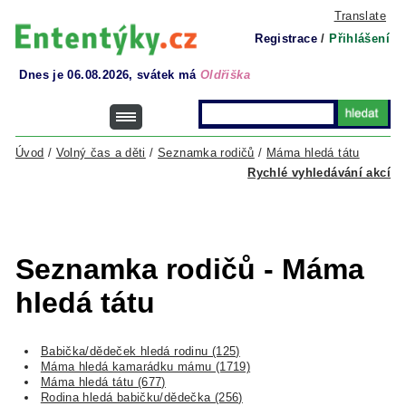
Translate
Registrace
/
Přihlášení
Dnes je 06.08.2026, svátek má
Oldřiška
Úvod
/
Volný čas a děti
/
Seznamka rodičů
/
Máma hledá tátu
Rychlé vyhledávání akcí
Seznamka rodičů - Máma
hledá tátu
Babička/dědeček hledá rodinu (125)
Máma hledá kamarádku mámu (1719)
Máma hledá tátu (677)
Rodina hledá babičku/dědečka (256)