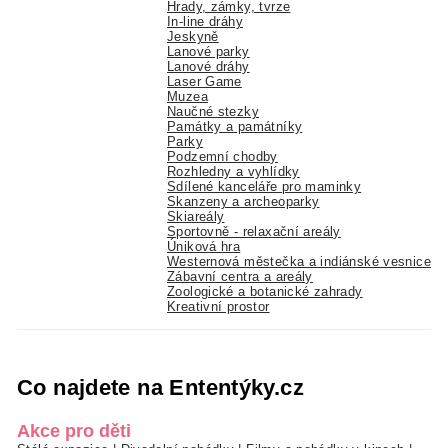
Hrady, zámky, tvrze
In-line dráhy
Jeskyně
Lanové parky
Lanové dráhy
Laser Game
Muzea
Naučné stezky
Památky a památníky
Parky
Podzemní chodby
Rozhledny a vyhlídky
Sdílené kanceláře pro maminky
Skanzeny a archeoparky
Skiareály
Sportovně - relaxační areály
Úniková hra
Westernová městečka a indiánské vesnice
Zábavní centra a areály
Zoologické a botanické zahrady
Kreativní prostor
Co najdete na Ententýky.cz
Akce pro děti