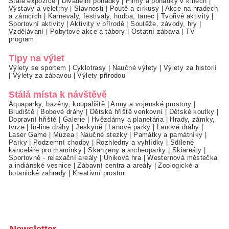
Stálé expozice
|
Divadelní pohádky
|
Filmy a pohádky v kinech
|
Výstavy a veletrhy
|
Slavnosti
|
Poutě a cirkusy
|
Akce na hradech
a zámcích
|
Karnevaly, festivaly, hudba, tanec
|
Tvořivé aktivity
|
Sportovní aktivity
|
Aktivity v přírodě
|
Soutěže, závody, hry
|
Vzdělávání
|
Pobytové akce a tábory
|
Ostatní zábava
|
TV
program
Tipy na výlet
Výlety se sportem
|
Cyklotrasy
|
Naučné výlety
|
Výlety za historií
|
Výlety za zábavou
|
Výlety přírodou
Stálá místa k návštěvě
Aquaparky, bazény, koupaliště
|
Army a vojenské prostory
|
Bludiště
|
Bobové dráhy
|
Dětská hřiště venkovní
|
Dětské koutky
|
Dopravní hřiště
|
Galerie
|
Hvězdárny a planetária
|
Hrady, zámky,
tvrze
|
In-line dráhy
|
Jeskyně
|
Lanové parky
|
Lanové dráhy
|
Laser Game
|
Muzea
|
Naučné stezky
|
Památky a památníky
|
Parky
|
Podzemní chodby
|
Rozhledny a vyhlídky
|
Sdílené
kanceláře pro maminky
|
Skanzeny a archeoparky
|
Skiareály
|
Sportovně - relaxační areály
|
Úniková hra
|
Westernová městečka
a indiánské vesnice
|
Zábavní centra a areály
|
Zoologické a
botanické zahrady
|
Kreativní prostor