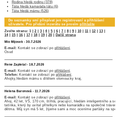
Rodina hledá rodinu (378)
Táta hledá kamaráda tátu (6)
Táta hledá mámu (526)
Do seznamky smí přispívat jen registrovaní a přihlášení
uživatele. Pro přidání inzerátu se prosím
přihlašte
Zvolte stranu:
1
|
2
|
3
|
4
|
5
|
6
|
7
|
8
|
9
|
10
|
11
|
12
|
13
|
14
|
15
|
16
|
17
|
18
|
19
|
20
|
Další strana
Mio Mijosek - 30.7.2026
E-mail:
Kontakt se zobrazí po
přihlášení
.
Osud
Rene Zapletal - 18.7.2026
E-mail:
Kontakt se zobrazí po
přihlášení
.
Telefon:
Kontakt se zobrazí po
přihlášení
.
Ahojky,hledám mámu s dítětem olomoucky kraj,
Helena Baronová - 11.7.2026
E-mail:
Kontakt se zobrazí po
přihlášení
.
Ahoj, 42 let, VŠ, 170 cm, štíhlá, pracující, hledám inteligentního a se
tatínka, který by uvítal přítelkyni nebo kamarádku na společné tráven
dětma. Můj syn má 5 let, žijeme sami a moc oceníme parťáky na spol