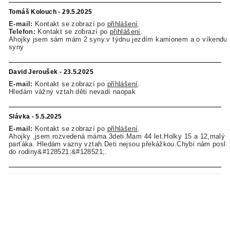
Tomáš Kolouch - 29.5.2025
E-mail:
Kontakt se zobrazí po
přihlášení
.
Telefon:
Kontakt se zobrazí po
přihlášení
.
Ahojky jsem sám mám 2 syny.v týdnu jezdím kamionem a o víkendu
syny
David Jeroušek - 23.5.2025
E-mail:
Kontakt se zobrazí po
přihlášení
.
Hledám vážný vztah děti nevadí naopak
Slávka - 5.5.2025
E-mail:
Kontakt se zobrazí po
přihlášení
.
Ahojky ,jsem rozvedená máma 3deti.Mam 44 let.Holky 15 a 12,malý 
parťáka. Hledám vazny vztah.Deti nejsou překážkou.Chybi nám posle
do rodiny&#128521;&#128521;.