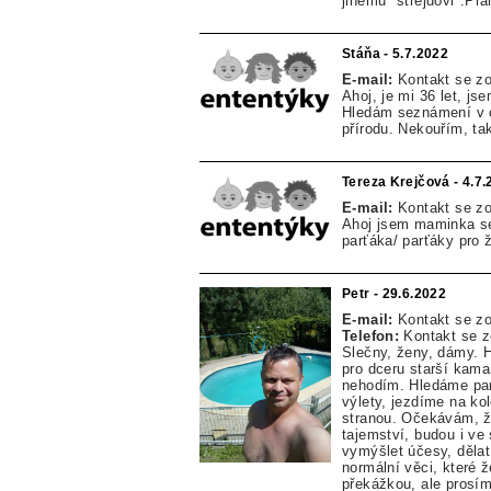
jinému "strejdovi".Pr
Stáňa - 5.7.2022
E-mail:
Kontakt se z
Ahoj, je mi 36 let, j
Hledám seznámení v o
přírodu. Nekouřím, ta
Tereza Krejčová - 4.7
E-mail:
Kontakt se z
Ahoj jsem maminka se
parťáka/ parťáky pro ž
Petr - 29.6.2022
E-mail:
Kontakt se z
Telefon:
Kontakt se 
Slečny, ženy, dámy. H
pro dceru starší kama
nehodím. Hledáme par
výlety, jezdíme na ko
stranou. Očekávám, ž
tajemství, budou i ve
vymýšlet účesy, dělat 
normální věci, které 
překážkou, ale prosím