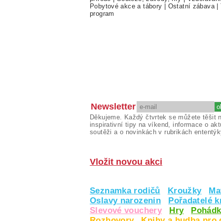
Pobytové akce a tábory
|
Ostatní zábava
|
program
Newsletter
Děkujeme. Každý čtvrtek se můžete těšit 
inspirativní tipy na víkend, informace o akt
soutěži a o novinkách v rubrikách ententýk
Vložit novou akci
Seznamka rodičů
Kroužky
Ma
Oslavy narozenin
Pořadatelé 
Slevové vouchery
Hry
Pohádk
Rozhovory
Knihy a hudba pro 