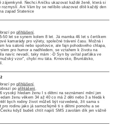
é zájemkyně. Nechci Aničku ukazovat každé ženě, která si
 rozmyslí. Ani Vám by se nelíbilo ukazovat dítě každý den
aha zapad Statenice
obrazí po
přihlášení
.
5-50 let se synem kolem 8 let. Já mamka 46 let s čertíkem
ové kamarády pro výlety, společné trávení času. Možná i
dám lva salonů nebo sportovce, ale fajn pohodového chlapa,
yslem pro humor a nadhledem, se vztahem k životu na
ila navíc nevadí, taky mám :-D Syn by uvítal parťáka ve
mužský vzor", chybí mu táta. Krnovsko, Bruntálsko,
í.
22
obrazí po
přihlášení
.
zobrazí po
přihlášení
.
6 vysoký hledam ženu I s dětmi na seznámení mění jen
hledam ženu věkem 34 až 40 co má 2 děti nebo 3 a hledá k
těl bych rodiny život můžeš být rozvedená, žít sama s
 pro rodinu jako já samozřejmě ti s dětmi pomohu a se
n Česku když budeš chtít napiš SMS zavolám dík jen vážně