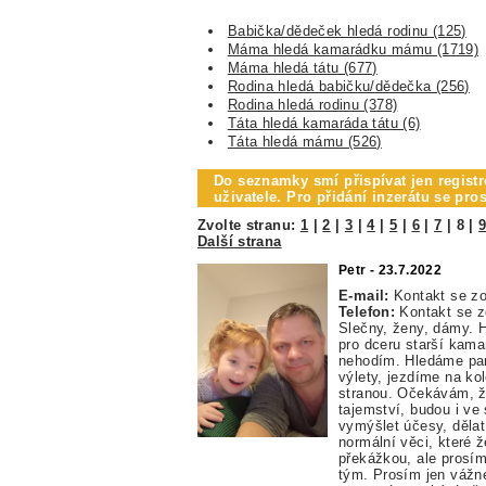
Babička/dědeček hledá rodinu (125)
Máma hledá kamarádku mámu (1719)
Máma hledá tátu (677)
Rodina hledá babičku/dědečka (256)
Rodina hledá rodinu (378)
Táta hledá kamaráda tátu (6)
Táta hledá mámu (526)
Do seznamky smí přispívat jen registr
uživatele. Pro přidání inzerátu se pr
Zvolte stranu:
1
|
2
|
3
|
4
|
5
|
6
|
7
|
8
|
Další strana
Petr - 23.7.2022
E-mail:
Kontakt se z
Telefon:
Kontakt se 
Slečny, ženy, dámy. H
pro dceru starší kama
nehodím. Hledáme par
výlety, jezdíme na ko
stranou. Očekávám, ž
tajemství, budou i ve
vymýšlet účesy, dělat 
normální věci, které 
překážkou, ale prosím
tým. Prosím jen vážn