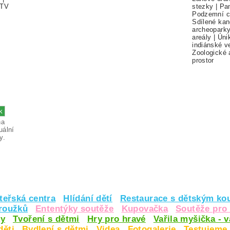
TV
stezky
|
Pa
Podzemní c
Sdílené kan
archeopark
areály
|
Úni
indiánské v
Zoologické 
prostor
na
uální
y.
teřská centra
Hlídání dětí
Restaurace s dětským ko
kroužků
Ententýky soutěže
Kupovačka
Soutěže pro 
y
Tvoření s dětmi
Hry pro hravé
Vařila myšička - 
děti
Bydlení s dětmi
Videa
Fotogalerie
Testujeme