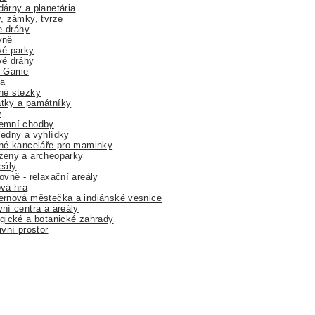
árny a planetária
, zámky, tvrze
ne dráhy
yně
vé parky
vé dráhy
r Game
a
né stezky
tky a památníky
y
emní chodby
edny a vyhlídky
né kanceláře pro maminky
zeny a archeoparky
eály
ovně - relaxační areály
vá hra
rnová městečka a indiánské vesnice
ní centra a areály
gické a botanické zahrady
ivní prostor