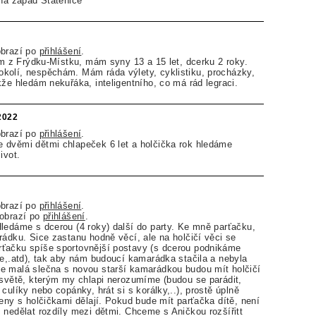
aha zapad Statenice
obrazí po
přihlášení
.
sem z Frýdku-Místku, mám syny 13 a 15 let, dcerku 2 roky.
kolí, nespěchám. Mám ráda výlety, cyklistiku, procházky,
kže hledám nekuřáka, inteligentního, co má rád legraci.
.2022
obrazí po
přihlášení
.
 dvěmi dětmi chlapeček 6 let a holčička rok hledáme
ivot.
obrazí po
přihlášení
.
zobrazí po
přihlášení
.
ledáme s dcerou (4 roky) další do party. Ke mně parťačku,
rádku. Sice zastanu hodně věcí, ale na holčičí věci se
ťačku spíše sportovnější postavy (s dcerou podnikáme
le,.atd), tak aby nám budoucí kamarádka stačila a nebyla
e malá slečna s novou starší kamarádkou budou mít holčičí
 světě, kterým my chlapi nerozumíme (budou se parádit,
culíky nebo copánky, hrát si s korálky,..), prostě úplně
ženy s holčičkami dělají. Pokud bude mít parťačka dítě, není
 nedělat rozdíly mezi dětmi. Chceme s Aničkou rozšířitt