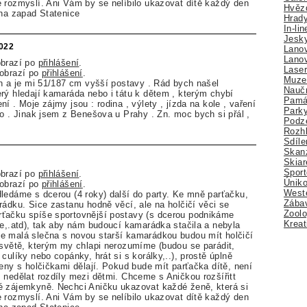
 rozmyslí. Ani Vám by se nelíbilo ukazovat dítě každý den
Hvězd
aha zapad Statenice
Hrady
In-li
Jesk
2022
Lano
Lano
obrazí po
přihlášení
.
Lase
zobrazí po
přihlášení
.
Muze
an a je mi 51/187 cm vyšší postavy . Rád bych našel
Nauč
rý hledají kamaráda nebo i tátu k dětem , kterým chybí
Pamá
í . Moje zájmy jsou : rodina , výlety , jízda na kole , vaření
Park
oo . Jinak jsem z Benešova u Prahy . Zn. moc bych si přál ,
Podz
Rozhl
Sdíle
Skan
Skiar
Sport
obrazí po
přihlášení
.
Úniko
zobrazí po
přihlášení
.
Weste
ledáme s dcerou (4 roky) další do party. Ke mně parťačku,
Zábav
rádku. Sice zastanu hodně věcí, ale na holčičí věci se
Zoolo
ťačku spíše sportovnější postavy (s dcerou podnikáme
Kreat
le,.atd), tak aby nám budoucí kamarádka stačila a nebyla
e malá slečna s novou starší kamarádkou budou mít holčičí
 světě, kterým my chlapi nerozumíme (budou se parádit,
culíky nebo copánky, hrát si s korálky,..), prostě úplně
ženy s holčičkami dělají. Pokud bude mít parťačka dítě, není
 nedělat rozdíly mezi dětmi. Chceme s Aničkou rozšířitt
é zájemkyně. Nechci Aničku ukazovat každé ženě, která si
 rozmyslí. Ani Vám by se nelíbilo ukazovat dítě každý den