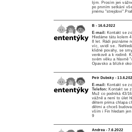
tým. Prosím jen vážn
po prvním setkání vše
jinému "strejdovi".Pr
B - 16.6.2022
E-mail:
Kontakt se z
Hledáme tátu kolem 4
8 let. Rádi poznáme n
víc, uvidí se.. Nehle
klidné povahy, se sm
venkově a k rodině. K
svém věku a hlavně "
Opavsko a blízké okol
Petr Dubsky - 13.6.20
E-mail:
Kontakt se z
Telefon:
Kontakt se 
Muž co podniká 43/16
vážně a není to úlet 
dětem prima chlapa ch
dětmi a chceš budovat
vším i Fin hledam je
9
Andrea - 7.6.2022