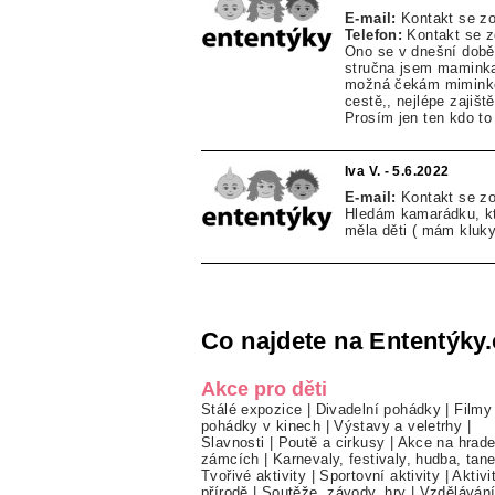
E-mail:
Kontakt se z
Telefon:
Kontakt se 
Ono se v dnešní době 
stručna jsem maminka
možná čekám miminko 
cestě,, nejlépe zajiš
Prosím jen ten kdo to
Iva V. - 5.6.2022
E-mail:
Kontakt se z
Hledám kamarádku, kte
měla děti ( mám kluky
Co najdete na Ententýky.
Akce pro děti
Stálé expozice
|
Divadelní pohádky
|
Filmy
pohádky v kinech
|
Výstavy a veletrhy
|
Slavnosti
|
Poutě a cirkusy
|
Akce na hrade
zámcích
|
Karnevaly, festivaly, hudba, tan
Tvořivé aktivity
|
Sportovní aktivity
|
Aktivi
přírodě
|
Soutěže, závody, hry
|
Vzděláván