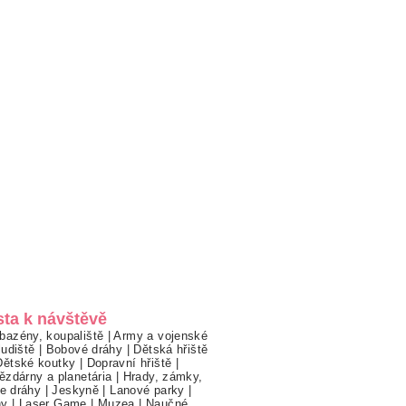
sta k návštěvě
bazény, koupaliště
|
Army a vojenské
ludiště
|
Bobové dráhy
|
Dětská hřiště
Dětské koutky
|
Dopravní hřiště
|
ězdárny a planetária
|
Hrady, zámky,
ne dráhy
|
Jeskyně
|
Lanové parky
|
hy
|
Laser Game
|
Muzea
|
Naučné