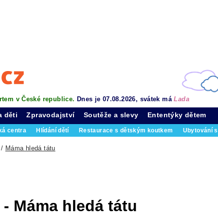
rtem v České republice.
Dnes je 07.08.2026, svátek má
Lada
a děti
Zpravodajství
Soutěže a slevy
Ententýky dětem
ká centra
Hlídání dětí
Restaurace s dětským koutkem
Ubytování s
/
Máma hledá tátu
- Máma hledá tátu