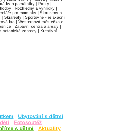
mátky a památníky
|
Parky
|
hodby
|
Rozhledny a vyhlídky
|
celáře pro maminky
|
Skanzeny a
y
|
Skiareály
|
Sportovně - relaxační
ková hra
|
Westernová městečka a
esnice
|
Zábavní centra a areály
|
a botanické zahrady
|
Kreativní
utkem
Ubytování s dětmi
děti
Fotosoutěž
vaříme s dětmi
Aktuality