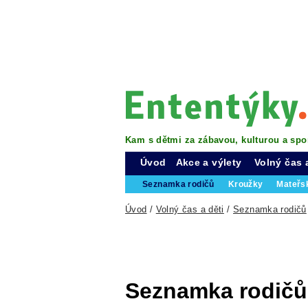
Kam s dětmi za zábavou, kulturou a spo
Úvod
Akce a výlety
Volný čas 
Seznamka rodičů
Kroužky
Mateřs
Úvod
/
Volný čas a děti
/
Seznamka rodičů
Seznamka rodičů 