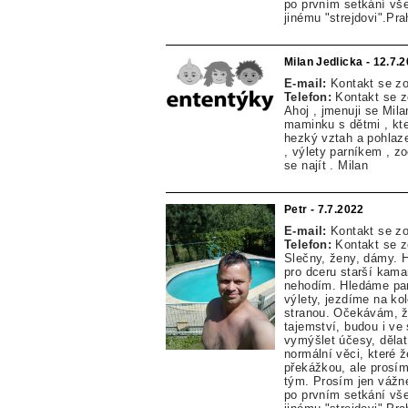
po prvním setkání vše
jinému "strejdovi".Pr
Milan Jedlicka - 12.7.
E-mail:
Kontakt se z
Telefon:
Kontakt se 
Ahoj , jmenuji se Mil
maminku s dětmi , kte
hezký vztah a pohlazen
, výlety parníkem , z
se najít . Milan
Petr - 7.7.2022
E-mail:
Kontakt se z
Telefon:
Kontakt se 
Slečny, ženy, dámy. H
pro dceru starší kama
nehodím. Hledáme par
výlety, jezdíme na ko
stranou. Očekávám, ž
tajemství, budou i ve
vymýšlet účesy, dělat 
normální věci, které 
překážkou, ale prosím
tým. Prosím jen vážn
po prvním setkání vše