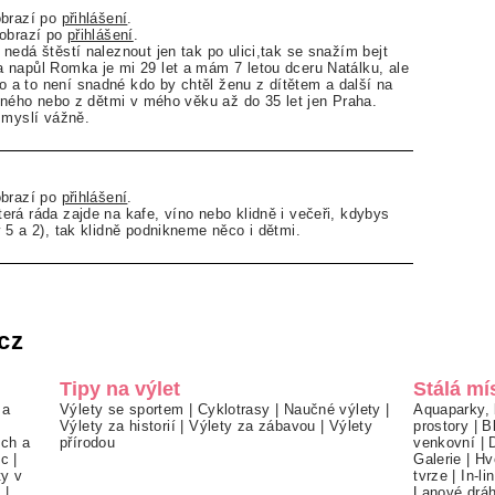
obrazí po
přihlášení
.
zobrazí po
přihlášení
.
nedá štěstí naleznout jen tak po ulici,tak se snažím bejt
 napůl Romka je mi 29 let a mám 7 letou dceru Natálku, ale
a to není snadné kdo by chtěl ženu z dítětem a další na
těného nebo z dětmi v mého věku až do 35 let jen Praha.
 myslí vážně.
obrazí po
přihlášení
.
rá ráda zajde na kafe, víno nebo klidně i večeři, kdybys
 5 a 2), tak klidně podnikneme něco i dětmi.
cz
Tipy na výlet
Stálá mí
 a
Výlety se sportem
|
Cyklotrasy
|
Naučné výlety
|
Aquaparky, 
Výlety za historií
|
Výlety za zábavou
|
Výlety
prostory
|
B
ch a
přírodou
venkovní
|
ec
|
Galerie
|
Hv
ty v
tvrze
|
In-li
í
|
Lanové drá