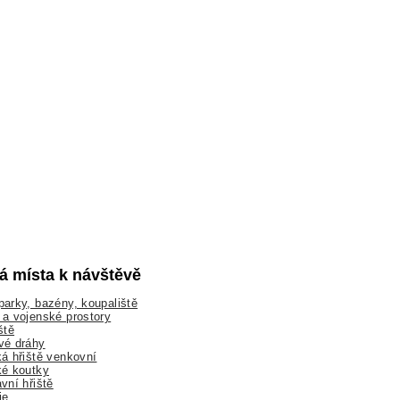
lá místa k návštěvě
arky, bazény, koupaliště
a vojenské prostory
ště
vé dráhy
á hřiště venkovní
ké koutky
vní hřiště
ie