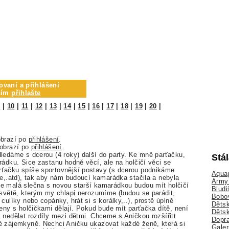
ovaní a přihlášení
osím
přihlašte
9
|
10
|
11
|
12
|
13
|
14
|
15
|
16
|
17
|
18
|
19
|
20
|
obrazí po
přihlášení
.
zobrazí po
přihlášení
.
ledáme s dcerou (4 roky) další do party. Ke mně parťačku,
Stá
rádku. Sice zastanu hodně věcí, ale na holčičí věci se
ťačku spíše sportovnější postavy (s dcerou podnikáme
Aquap
le,.atd), tak aby nám budoucí kamarádka stačila a nebyla
Army 
e malá slečna s novou starší kamarádkou budou mít holčičí
Bludi
 světě, kterým my chlapi nerozumíme (budou se parádit,
Bobo
culíky nebo copánky, hrát si s korálky,..), prostě úplně
Dětsk
ženy s holčičkami dělají. Pokud bude mít parťačka dítě, není
Děts
 nedělat rozdíly mezi dětmi. Chceme s Aničkou rozšířitt
Dopra
é zájemkyně. Nechci Aničku ukazovat každé ženě, která si
Galer