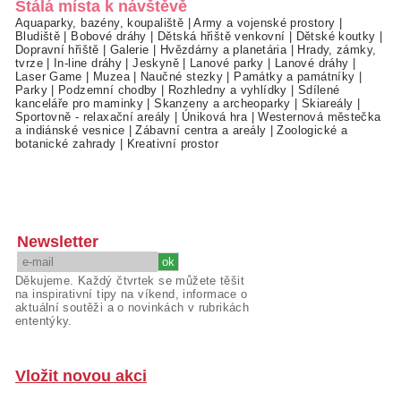
Stálá místa k návštěvě
Aquaparky, bazény, koupaliště
|
Army a vojenské prostory
|
Bludiště
|
Bobové dráhy
|
Dětská hřiště venkovní
|
Dětské koutky
|
Dopravní hřiště
|
Galerie
|
Hvězdárny a planetária
|
Hrady, zámky,
tvrze
|
In-line dráhy
|
Jeskyně
|
Lanové parky
|
Lanové dráhy
|
Laser Game
|
Muzea
|
Naučné stezky
|
Památky a památníky
|
Parky
|
Podzemní chodby
|
Rozhledny a vyhlídky
|
Sdílené
kanceláře pro maminky
|
Skanzeny a archeoparky
|
Skiareály
|
Sportovně - relaxační areály
|
Úniková hra
|
Westernová městečka
a indiánské vesnice
|
Zábavní centra a areály
|
Zoologické a
botanické zahrady
|
Kreativní prostor
Newsletter
Děkujeme. Každý čtvrtek se můžete těšit
na inspirativní tipy na víkend, informace o
aktuální soutěži a o novinkách v rubrikách
ententýky.
Vložit novou akci