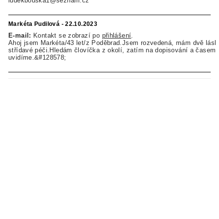
ludekbouska1@seznam.cz
Markéta Pudilová - 22.10.2023
E-mail:
Kontakt se zobrazí po
přihlášení
.
Ahoj jsem Markéta/43 let/z Poděbrad.Jsem rozvedená, mám dvě lásk
střídavé péči.Hledám človíčka z okolí, zatím na dopisování a časem
uvidíme.&#128578;