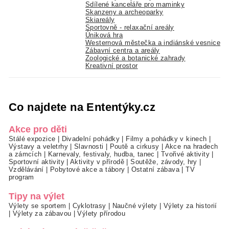
Sdílené kanceláře pro maminky
Skanzeny a archeoparky
Skiareály
Sportovně - relaxační areály
Úniková hra
Westernová městečka a indiánské vesnice
Zábavní centra a areály
Zoologické a botanické zahrady
Kreativní prostor
Co najdete na Ententýky.cz
Akce pro děti
Stálé expozice
|
Divadelní pohádky
|
Filmy a pohádky v kinech
|
Výstavy a veletrhy
|
Slavnosti
|
Poutě a cirkusy
|
Akce na hradech
a zámcích
|
Karnevaly, festivaly, hudba, tanec
|
Tvořivé aktivity
|
Sportovní aktivity
|
Aktivity v přírodě
|
Soutěže, závody, hry
|
Vzdělávání
|
Pobytové akce a tábory
|
Ostatní zábava
|
TV
program
Tipy na výlet
Výlety se sportem
|
Cyklotrasy
|
Naučné výlety
|
Výlety za historií
|
Výlety za zábavou
|
Výlety přírodou