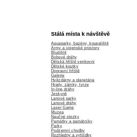
Stálá místa k návštěvě
Aquaparky, bazény, koupaliště
Army a vojenské prostory
Bludiště
Bobové dráhy
Dětská hřiště venkovní
Dětské koutky
Dopravní hřiště
Galerie
Hvězdárny a planetária
Hrady, zámky, tvrze
In-line dráhy
Jeskyně
Lanové parky
Lanové dráhy
Laser Game
Muzea
Naučné stezky
Památky a památníky
Parky
Podzemní chodby
Rozhledny a vyhlídky