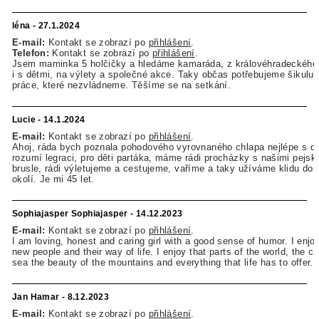
léna - 27.1.2024
E-mail:
Kontakt se zobrazí po
přihlášení
.
Telefon:
Kontakt se zobrazí po
přihlášení
.
Jsem maminka 5 holčičky a hledáme kamaráda, z královéhradeckého k
i s dětmi, na výlety a společné akce. Taky občas potřebujeme šikulu
práce, které nezvládneme. Těšíme se na setkání.
Lucie - 14.1.2024
E-mail:
Kontakt se zobrazí po
přihlášení
.
Ahoj, ráda bych poznala pohodového vyrovnaného chlapa nejlépe s dě
rozumí legraci, pro děti partáka, máme rádi procházky s našimi pejsky
brusle, rádi výletujeme a cestujeme, vaříme a taky užíváme klidu do
okolí. Je mi 45 let.
Sophiajasper Sophiajasper - 14.12.2023
E-mail:
Kontakt se zobrazí po
přihlášení
.
I am loving, honest and caring girl with a good sense of humor. I enjo
new people and their way of life. I enjoy that parts of the world, the c
sea the beauty of the mountains and everything that life has to offer.
Jan Hamar - 8.12.2023
E-mail:
Kontakt se zobrazí po
přihlášení
.