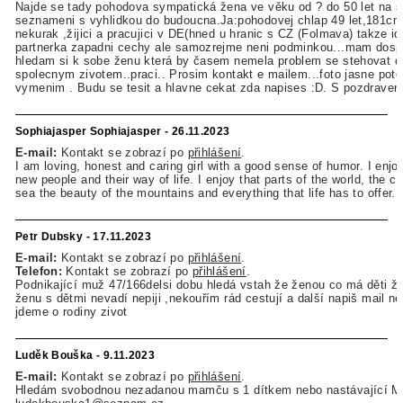
Najde se tady pohodova sympatická žena ve věku od ? do 50 let na s
seznameni s vyhlidkou do budoucna.Ja:pohodovej chlap 49 let,181cm
nekurak ,žijici a pracujici v DE(hned u hranic s CZ (Folmava) takze id
partnerka zapadni cechy ale samozrejme neni podminkou...mam dosp
hledam si k sobe ženu která by časem nemela problem se stehovat 
spolecnym zivotem..praci.. Prosim kontakt e mailem...foto jasne potes
vymenim . Budu se tesit a hlavne cekat zda napises :D. S pozdrave
Sophiajasper Sophiajasper - 26.11.2023
E-mail:
Kontakt se zobrazí po
přihlášení
.
I am loving, honest and caring girl with a good sense of humor. I enjo
new people and their way of life. I enjoy that parts of the world, the c
sea the beauty of the mountains and everything that life has to offer.
Petr Dubsky - 17.11.2023
E-mail:
Kontakt se zobrazí po
přihlášení
.
Telefon:
Kontakt se zobrazí po
přihlášení
.
Podnikající muž 47/166delsi dobu hledá vstah že ženou co má děti ži
ženu s dětmi nevadí nepiji ,nekouřím rád cestují a další napiš mail n
jdeme o rodiny zivot
Luděk Bouška - 9.11.2023
E-mail:
Kontakt se zobrazí po
přihlášení
.
Hledám svobodnou nezadanou mamču s 1 dítkem nebo nastávající Můj