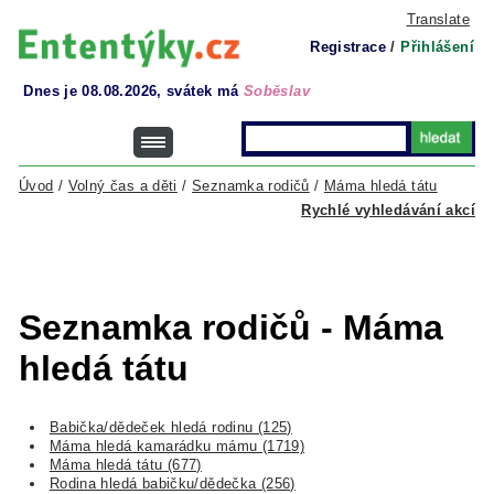
Translate
Registrace
/
Přihlášení
Dnes je 08.08.2026, svátek má
Soběslav
Úvod
/
Volný čas a děti
/
Seznamka rodičů
/
Máma hledá tátu
Rychlé vyhledávání akcí
Seznamka rodičů - Máma
hledá tátu
Babička/dědeček hledá rodinu (125)
Máma hledá kamarádku mámu (1719)
Máma hledá tátu (677)
Rodina hledá babičku/dědečka (256)