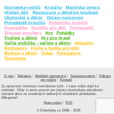
Seznamka rodičů
Kroužky
Mateřská centra
Hlídání dětí
Restaurace s dětským koutkem
Ubytování s dětmi
Oslavy narozenin
Pořadatelé kroužků
Ententýky soutěže
Kupovačka
Soutěže pro děti
Fotosoutěž
Slevové vouchery
Hry
Pohádky
Tvoření s dětmi
Hry pro hravé
Vařila myšička - vaříme s dětmi
Aktuality
Rozhovory
Knihy a hudba pro děti
Bydlení s dětmi
Videa
Fotogalerie
Testujeme
O nás
Reklama
Mediální partnerství
Spolupracujeme
Odkazy
pro rodiče
Kontakt
Za správnost informací nemůžeme ručit, v čase může dojít ke
změnám. Vždy si proto prosím pro jistotu zkontrolujte aktuálnost
vybrané akce na uvedených webových stránkách pořadatele.
Děkujeme!
Mapa webu
RSS
© Ententýky.cz 2006 - 2026