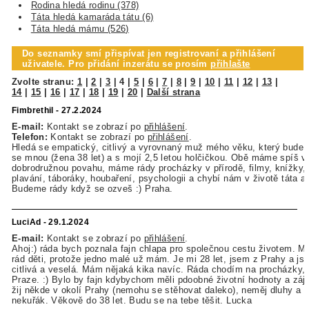
Rodina hledá rodinu (378)
Táta hledá kamaráda tátu (6)
Táta hledá mámu (526)
Do seznamky smí přispívat jen registrovaní a přihlášení
uživatele. Pro přidání inzerátu se prosím
přihlašte
Zvolte stranu:
1
|
2
|
3
|
4
|
5
|
6
|
7
|
8
|
9
|
10
|
11
|
12
|
13
|
14
|
15
|
16
|
17
|
18
|
19
|
20
|
Další strana
Fimbrethil - 27.2.2024
E-mail:
Kontakt se zobrazí po
přihlášení
.
Telefon:
Kontakt se zobrazí po
přihlášení
.
Hledá se empatický, citlivý a vyrovnaný muž mého věku, který bude r
se mnou (žena 38 let) a s mojí 2,5 letou holčičkou. Obě máme spíš v
dobrodružnou povahu, máme rády procházky v přírodě, filmy, knížky,
plavání, táboráky, houbaření, psychologii a chybí nám v životě táta a
Budeme rády když se ozveš :) Praha.
LuciAd - 29.1.2024
E-mail:
Kontakt se zobrazí po
přihlášení
.
Ahoj:) ráda bych poznala fajn chlapa pro společnou cestu životem. M
rád děti, protože jedno malé už mám. Je mi 28 let, jsem z Prahy a j
citlivá a veselá. Mám nějaká kika navíc. Ráda chodím na procházky, 
Praze. :) Bylo by fajn kdybychom měli pdoobné životní hodnoty a záj
žij někde v okolí Prahy (nemohu se stěhovat daleko), neměj dluhy a 
nekuřák. Věkově do 38 let. Budu se na tebe těšit. Lucka