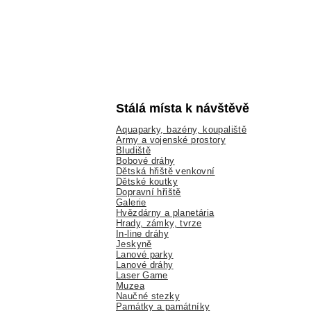
Stálá místa k návštěvě
Aquaparky, bazény, koupaliště
Army a vojenské prostory
Bludiště
Bobové dráhy
Dětská hřiště venkovní
Dětské koutky
Dopravní hřiště
Galerie
Hvězdárny a planetária
Hrady, zámky, tvrze
In-line dráhy
Jeskyně
Lanové parky
Lanové dráhy
Laser Game
Muzea
Naučné stezky
Památky a památníky