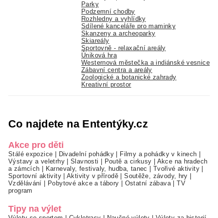
Parky
Podzemní chodby
Rozhledny a vyhlídky
Sdílené kanceláře pro maminky
Skanzeny a archeoparky
Skiareály
Sportovně - relaxační areály
Úniková hra
Westernová městečka a indiánské vesnice
Zábavní centra a areály
Zoologické a botanické zahrady
Kreativní prostor
Co najdete na Ententýky.cz
Akce pro děti
Stálé expozice
|
Divadelní pohádky
|
Filmy a pohádky v kinech
|
Výstavy a veletrhy
|
Slavnosti
|
Poutě a cirkusy
|
Akce na hradech
a zámcích
|
Karnevaly, festivaly, hudba, tanec
|
Tvořivé aktivity
|
Sportovní aktivity
|
Aktivity v přírodě
|
Soutěže, závody, hry
|
Vzdělávání
|
Pobytové akce a tábory
|
Ostatní zábava
|
TV
program
Tipy na výlet
Výlety se sportem
|
Cyklotrasy
|
Naučné výlety
|
Výlety za historií