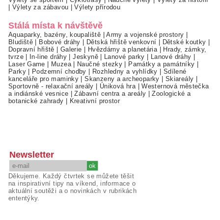
|
Výlety za zábavou
|
Výlety přírodou
Stálá místa k návštěvě
Aquaparky, bazény, koupaliště
|
Army a vojenské prostory
|
Bludiště
|
Bobové dráhy
|
Dětská hřiště venkovní
|
Dětské koutky
|
Dopravní hřiště
|
Galerie
|
Hvězdárny a planetária
|
Hrady, zámky,
tvrze
|
In-line dráhy
|
Jeskyně
|
Lanové parky
|
Lanové dráhy
|
Laser Game
|
Muzea
|
Naučné stezky
|
Památky a památníky
|
Parky
|
Podzemní chodby
|
Rozhledny a vyhlídky
|
Sdílené
kanceláře pro maminky
|
Skanzeny a archeoparky
|
Skiareály
|
Sportovně - relaxační areály
|
Úniková hra
|
Westernová městečka
a indiánské vesnice
|
Zábavní centra a areály
|
Zoologické a
botanické zahrady
|
Kreativní prostor
Newsletter
Děkujeme. Každý čtvrtek se můžete těšit
na inspirativní tipy na víkend, informace o
aktuální soutěži a o novinkách v rubrikách
ententýky.