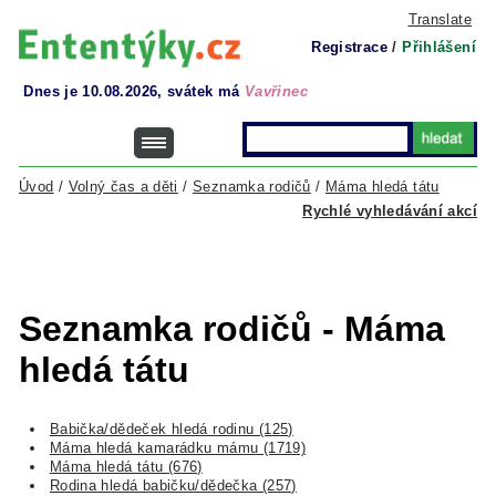
Translate
Registrace
/
Přihlášení
Dnes je 10.08.2026, svátek má
Vavřinec
Úvod
/
Volný čas a děti
/
Seznamka rodičů
/
Máma hledá tátu
Rychlé vyhledávání akcí
Seznamka rodičů - Máma
hledá tátu
Babička/dědeček hledá rodinu (125)
Máma hledá kamarádku mámu (1719)
Máma hledá tátu (676)
Rodina hledá babičku/dědečka (257)