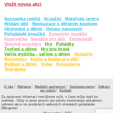
Vložit novou akci
Seznamka rodičů
Kroužky
Mateřská centra
Hlídání dětí
Restaurace s dětským koutkem
Ubytování s dětmi
Oslavy narozenin
Pořadatelé kroužků
Ententýky soutěže
Kupovačka
Soutěže pro děti
Fotosoutěž
Slevové vouchery
Hry
Pohádky
Tvoření s dětmi
Hry pro hravé
Vařila myšička - vaříme s dětmi
Aktuality
Rozhovory
Knihy a hudba pro děti
Bydlení s dětmi
Videa
Fotogalerie
Testujeme
O nás
Reklama
Mediální partnerství
Spolupracujeme
Odkazy
pro rodiče
Kontakt
Za správnost informací nemůžeme ručit, v čase může dojít ke
změnám. Vždy si proto prosím pro jistotu zkontrolujte aktuálnost
vybrané akce na uvedených webových stránkách pořadatele.
Děkujeme!