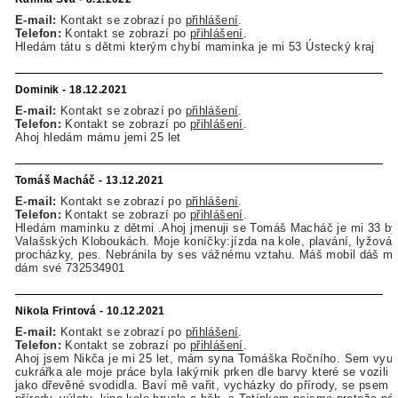
E-mail:
Kontakt se zobrazí po
přihlášení
.
Telefon:
Kontakt se zobrazí po
přihlášení
.
Hledám tátu s dětmi kterým chybí maminka je mi 53 Ústecký kraj
Dominik - 18.12.2021
E-mail:
Kontakt se zobrazí po
přihlášení
.
Telefon:
Kontakt se zobrazí po
přihlášení
.
Ahoj hledám mámu jemi 25 let
Tomáš Macháč - 13.12.2021
E-mail:
Kontakt se zobrazí po
přihlášení
.
Telefon:
Kontakt se zobrazí po
přihlášení
.
Hledám maminku z dětmi .Ahoj jmenuji se Tomáš Macháč je mi 33 by
Valašských Kloboukách. Moje koníčky:jízda na kole, plavání, lyžován
procházky, pes. Nebránila by ses vážnému vztahu. Máš mobil dáš mi č
dám své 732534901
Nikola Frintová - 10.12.2021
E-mail:
Kontakt se zobrazí po
přihlášení
.
Telefon:
Kontakt se zobrazí po
přihlášení
.
Ahoj jsem Nikča je mi 25 let, mám syna Tomáška Ročního. Sem vyu
cukrářka ale moje práce byla lakýrnik prken dle barvy které se vozili 
jako dřevěné svodidla. Baví mě vařit, vycházky do přírody, se psem