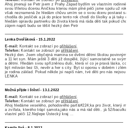
Ahoj jmenuji se Petr jsem z Prahy Západ bydlím ve vlastním rodinn
svou tříletou dcerou Aničkou kterou mám plné péči jsme spolu už rok 
však neznamená že hledám chůvu umím se o svou dceru postarat sá
chodila do jesliček a já do práce tento rok chodí do školky a já taky 
hledám opravdu partnerku do života která má ráda děti tak pokud ch
zájem napiš budu se těšit hezký den Petr
Lenka Dvořáková - 15.1.2022
E-mail:
Kontakt se zobrazí po
přihlášení
.
Telefon:
Kontakt se zobrazí po
přihlášení
.
Hezký den. Jsem obyčejná mamina se dvěmi dětmi školou povinnými 
a 11 let syn. Mám ještě 3 děti již dospělé, žijící samostatně se svým
a dětmi. Hledám svou spřízněnou duši, která ví co je pravá láska, co 
být milován bez lži, nevěr a her s city. Byt si oporou v dobrém i zlém
je rodina základ. Pokud někde jsi napiš nám, tvé děti pro nás nejsou 
LENKA
Možná přijde i štěstí - 13.1.2022
E-mail:
Kontakt se zobrazí po
přihlášení
.
Telefon:
Kontakt se zobrazí po
přihlášení
.
Ahoj hledáme veselého, pohodového parť&#224;ka pro život, který má
a zvířata, kterého trápí samota,jako nás a má rád děti.. já 52/baculka
vlastní péči 12.Nejlepe Ústecký kraj ...
Kamila Svá - 8.1.2022