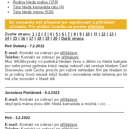
Rodina hledá rodinu (378)
Táta hledá kamaráda tátu (6)
Táta hledá mámu (526)
Do seznamky smí přispívat jen registrovaní a přihlášení
uživatele. Pro přidání inzerátu se prosím
přihlašte
Zvolte stranu:
1
|
2
|
3
|
4
|
5
|
6
|
7
|
8
|
9
|
10
|
11
|
12
|
13
|
14
|
15
|
16
|
17
|
18
|
19
|
20
|
Další strana
Petr Dubsky - 7.2.2022
E-mail:
Kontakt se zobrazí po
přihlášení
.
Telefon:
Kontakt se zobrazí po
přihlášení
.
Muz 44166vysoky co podniká hledam ženu s dětmi co hledá kamaráda
pro sebe prima partnera který nepije nekouří rád cestuje hledam Česk
Slovensku celé Čechy prosím jen vážně nehledám flirt ale hledam t
to je rodiny život nevadí když budeš i rozvedená nebo tehotna jen h
má vše srovnání v hlavě dik
Jaroslava Floriánová - 6.2.2022
E-mail:
Kontakt se zobrazí po
přihlášení
.
obyčejná máma dvou dětí hledá kamaráda a možná i víc....
Petr - 2.2.2022
E-mail:
Kontakt se zobrazí po
přihlášení
.
Telefon:
Kontakt se zobrazí po
přihlášení
.