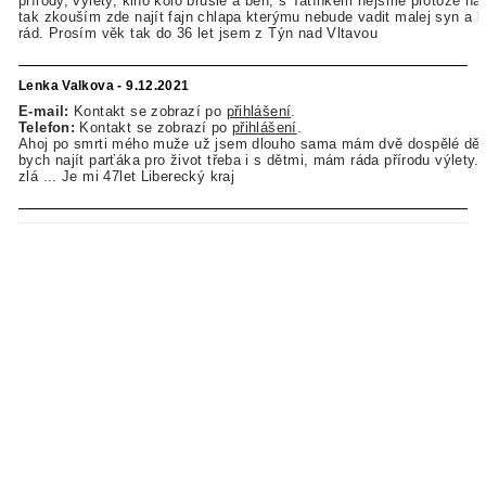
přírody, výlety, kino kolo brusle a běh, s Tatínkem nejsme protože ná
tak zkouším zde najít fajn chlapa kterýmu nebude vadit malej syn a 
rád. Prosím věk tak do 36 let jsem z Týn nad Vltavou
Lenka Valkova - 9.12.2021
E-mail:
Kontakt se zobrazí po
přihlášení
.
Telefon:
Kontakt se zobrazí po
přihlášení
.
Ahoj po smrti mého muže už jsem dlouho sama mám dvě dospělé děti
bych najít parťáka pro život třeba i s dětmi, mám ráda přírodu výlety..
zlá ... Je mi 47let Liberecký kraj