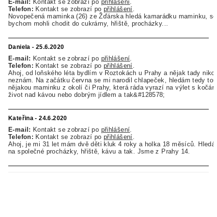
E-mail:
Kontakt se zobrazí po
přihlášení
.
Telefon:
Kontakt se zobrazí po
přihlášení
.
Novopečená maminka (26) ze Žďárska hledá kamarádku maminku, se
bychom mohli chodit do cukrárny, hřiště, procházky...
Daniela - 25.6.2020
E-mail:
Kontakt se zobrazí po
přihlášení
.
Telefon:
Kontakt se zobrazí po
přihlášení
.
Ahoj, od loňského léta bydlím v Roztokách u Prahy a nějak tady niko
neznám. Na začátku června se mi narodil chlapeček, hledám tedy tou
nějakou maminku z okolí či Prahy, která ráda vyrazí na výlet s kočár
život nad kávou nebo dobrým jídlem a tak&#128578;
Kateřina - 24.6.2020
E-mail:
Kontakt se zobrazí po
přihlášení
.
Telefon:
Kontakt se zobrazí po
přihlášení
.
Ahoj, je mi 31 let mám dvě děti kluk 4 roky a holka 18 měsíců. Hle
na společné procházky, hřiště, kávu a tak. Jsme z Prahy 14.