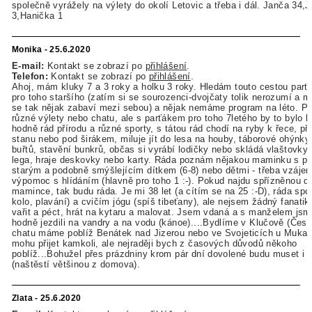
společně vyrážely na výlety do okolí Letovic a třeba i dál. Janča 34,J
3,Hanička 1
Monika - 25.6.2020
E-mail:
Kontakt se zobrazí po
přihlášení
.
Telefon:
Kontakt se zobrazí po
přihlášení
.
Ahoj, mám kluky 7 a 3 roky a holku 3 roky. Hledám touto cestou parť
pro toho staršího (zatím si se sourozenci-dvojčaty tolik nerozumí a m
se tak nějak zabaví mezi sebou) a nějak nemáme program na léto. P
různé výlety nebo chatu, ale s parťákem pro toho 7letého by to bylo l
hodně rád přírodu a různé sporty, s tátou rád chodí na ryby k řece, p
stanu nebo pod širákem, miluje jít do lesa na houby, táborové ohýnky
buřtů, stavění bunkrů, občas si vyrábí lodičky nebo skládá vlaštovky,
lega, hraje deskovky nebo karty. Ráda poznám nějakou maminku s p
starým a podobně smýšlejícím dítkem (6-8) nebo dětmi - třeba vzáje
výpomoc s hlídáním (hlavně pro toho 1 :-). Pokud najdu spřízněnou du
mamince, tak budu ráda. Je mi 38 let (a cítím se na 25 :-D), ráda sport
kolo, plavání) a cvičím jógu (spíš tibeťany), ale nejsem žádný fanati
vařit a péct, hrát na kytaru a malovat. Jsem vdaná a s manželem jsm
hodně jezdili na vandry a na vodu (kánoe)....Bydlíme v Klučově (Česk
chatu máme poblíž Benátek nad Jizerou nebo ve Svojeticích u Muka
mohu přijet kamkoli, ale nejraději bych z časových důvodů někoho
poblíž...Bohužel přes prázdniny krom pár dní dovolené budu muset i 
(naštěstí většinou z domova).
Zlata - 25.6.2020