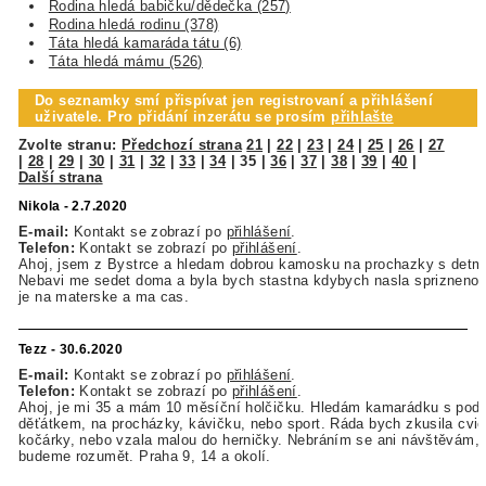
Rodina hledá babičku/dědečka (257)
Rodina hledá rodinu (378)
Táta hledá kamaráda tátu (6)
Táta hledá mámu (526)
Do seznamky smí přispívat jen registrovaní a přihlášení
uživatele. Pro přidání inzerátu se prosím
přihlašte
Zvolte stranu:
Předchozí strana
21
|
22
|
23
|
24
|
25
|
26
|
27
|
28
|
29
|
30
|
31
|
32
|
33
|
34
|
35
|
36
|
37
|
38
|
39
|
40
|
Další strana
Nikola - 2.7.2020
E-mail:
Kontakt se zobrazí po
přihlášení
.
Telefon:
Kontakt se zobrazí po
přihlášení
.
Ahoj, jsem z Bystrce a hledam dobrou kamosku na prochazky s detmi
Nebavi me sedet doma a byla bych stastna kdybych nasla spriznenou
je na materske a ma cas.
Tezz - 30.6.2020
E-mail:
Kontakt se zobrazí po
přihlášení
.
Telefon:
Kontakt se zobrazí po
přihlášení
.
Ahoj, je mi 35 a mám 10 měsíční holčičku. Hledám kamarádku s pod
děťátkem, na procházky, kávičku, nebo sport. Ráda bych zkusila cvič
kočárky, nebo vzala malou do herničky. Nebráním se ani návštěvám, 
budeme rozumět. Praha 9, 14 a okolí.