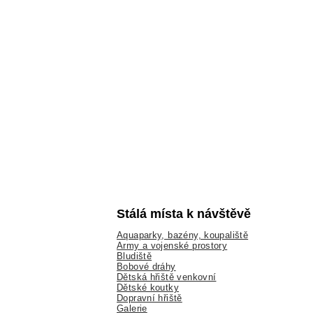
Stálá místa k návštěvě
Aquaparky, bazény, koupaliště
Army a vojenské prostory
Bludiště
Bobové dráhy
Dětská hřiště venkovní
Dětské koutky
Dopravní hřiště
Galerie