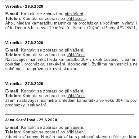
Veronika - 29.6.2020
E-mail:
Kontakt se zobrazí po
přihlášení
.
Telefon:
Kontakt se zobrazí po
přihlášení
.
Ahoj, hledám kamarádku maminku na procházky s kočárem, výlety.
děti. Dcera 5 let a syn 19 měsíců. Jsme z Chýně u Prahy &#128521;
Veronika - 27.6.2020
E-mail:
Kontakt se zobrazí po
přihlášení
.
Telefon:
Kontakt se zobrazí po
přihlášení
.
Nastávající maminka hledá kamarádku 30+ v okolí Lovosic, Litoměřic
povídání, procházky, setkávání, dopisování. Bydlíme na vesnici a nen
sobě najít tu správnou krevní skupinu.
Veronika - 27.6.2020
E-mail:
Kontakt se zobrazí po
přihlášení
.
Telefon:
Kontakt se zobrazí po
přihlášení
.
Jsem nastávající maminka a hledám kamarádku ve věku 30+ na poví
procházky, setkávání
Jana Korbářová - 25.6.2020
E-mail:
Kontakt se zobrazí po
přihlášení
.
Telefon:
Kontakt se zobrazí po
přihlášení
.
Zdravím všechny, Hledám parťačku s podobně starými dětmi,se kter