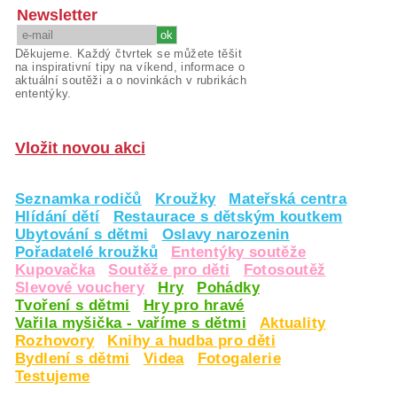
Newsletter
Děkujeme. Každý čtvrtek se můžete těšit
na inspirativní tipy na víkend, informace o
aktuální soutěži a o novinkách v rubrikách
ententýky.
Vložit novou akci
Seznamka rodičů
Kroužky
Mateřská centra
Hlídání dětí
Restaurace s dětským koutkem
Ubytování s dětmi
Oslavy narozenin
Pořadatelé kroužků
Ententýky soutěže
Kupovačka
Soutěže pro děti
Fotosoutěž
Slevové vouchery
Hry
Pohádky
Tvoření s dětmi
Hry pro hravé
Vařila myšička - vaříme s dětmi
Aktuality
Rozhovory
Knihy a hudba pro děti
Bydlení s dětmi
Videa
Fotogalerie
Testujeme