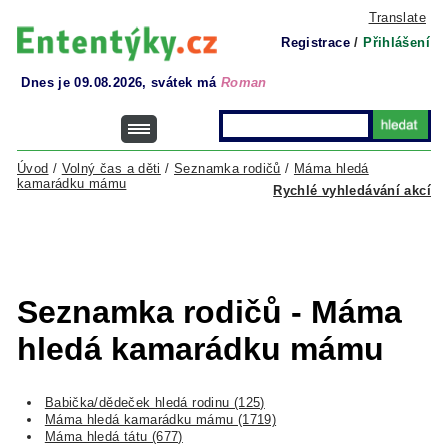
Translate
Registrace
/
Přihlášení
Dnes je 09.08.2026, svátek má
Roman
Úvod
/
Volný čas a děti
/
Seznamka rodičů
/
Máma hledá
kamarádku mámu
Rychlé vyhledávání akcí
Seznamka rodičů - Máma
hledá kamarádku mámu
Babička/dědeček hledá rodinu (125)
Máma hledá kamarádku mámu (1719)
Máma hledá tátu (677)