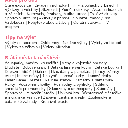
Akce pro děti
Stálé expozice
|
Divadelní pohádky
|
Filmy a pohádky v kinech
|
Výstavy a veletrhy
|
Slavnosti
|
Poutě a cirkusy
|
Akce na hradech
a zámcích
|
Karnevaly, festivaly, hudba, tanec
|
Tvořivé aktivity
|
Sportovní aktivity
|
Aktivity v přírodě
|
Soutěže, závody, hry
|
Vzdělávání
|
Pobytové akce a tábory
|
Ostatní zábava
|
TV
program
Tipy na výlet
Výlety se sportem
|
Cyklotrasy
|
Naučné výlety
|
Výlety za historií
|
Výlety za zábavou
|
Výlety přírodou
Stálá místa k návštěvě
Aquaparky, bazény, koupaliště
|
Army a vojenské prostory
|
Bludiště
|
Bobové dráhy
|
Dětská hřiště venkovní
|
Dětské koutky
|
Dopravní hřiště
|
Galerie
|
Hvězdárny a planetária
|
Hrady, zámky,
tvrze
|
In-line dráhy
|
Jeskyně
|
Lanové parky
|
Lanové dráhy
|
Laser Game
|
Muzea
|
Naučné stezky
|
Památky a památníky
|
Parky
|
Podzemní chodby
|
Rozhledny a vyhlídky
|
Sdílené
kanceláře pro maminky
|
Skanzeny a archeoparky
|
Skiareály
|
Sportovně - relaxační areály
|
Úniková hra
|
Westernová městečka
a indiánské vesnice
|
Zábavní centra a areály
|
Zoologické a
botanické zahrady
|
Kreativní prostor