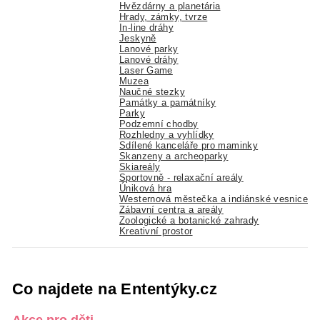
Hvězdárny a planetária
Hrady, zámky, tvrze
In-line dráhy
Jeskyně
Lanové parky
Lanové dráhy
Laser Game
Muzea
Naučné stezky
Památky a památníky
Parky
Podzemní chodby
Rozhledny a vyhlídky
Sdílené kanceláře pro maminky
Skanzeny a archeoparky
Skiareály
Sportovně - relaxační areály
Úniková hra
Westernová městečka a indiánské vesnice
Zábavní centra a areály
Zoologické a botanické zahrady
Kreativní prostor
Co najdete na Ententýky.cz