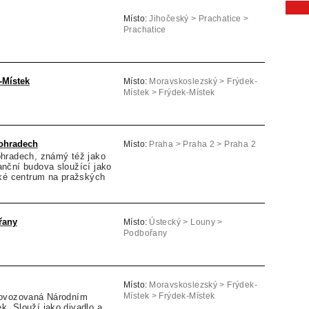
Místo:
Jihočeský > Prachatice >
Prachatice
-Místek
Místo:
Moravskoslezský > Frýdek-
Místek > Frýdek-Místek
ohradech
Místo:
Praha > Praha 2 > Praha 2
hradech, známý též jako
nční budova sloužící jako
ské centrum na pražských
řany
Místo:
Ústecký > Louny >
Podbořany
Místo:
Moravskoslezský > Frýdek-
rovozovaná Národním
Místek > Frýdek-Místek
. Slouží jako divadlo a