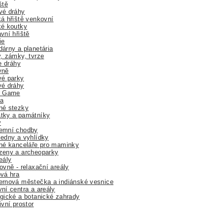
ště
vé dráhy
á hřiště venkovní
ké koutky
vní hřiště
ie
árny a planetária
, zámky, tvrze
ne dráhy
yně
vé parky
vé dráhy
r Game
a
né stezky
tky a památníky
y
emní chodby
edny a vyhlídky
né kanceláře pro maminky
zeny a archeoparky
eály
ovně - relaxační areály
vá hra
rnová městečka a indiánské vesnice
ní centra a areály
gické a botanické zahrady
ivní prostor