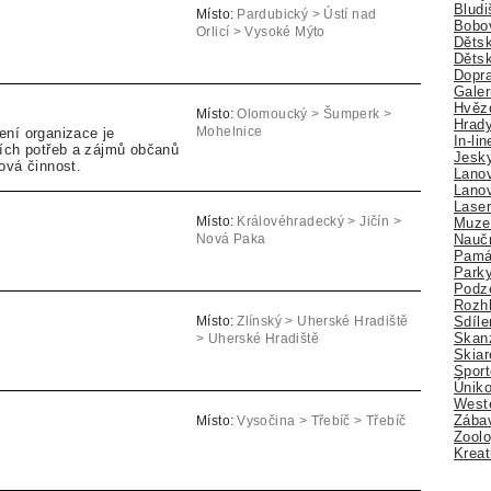
Bludi
Místo:
Pardubický > Ústí nad
Bobo
Orlicí > Vysoké Mýto
Dětsk
Děts
Dopra
Galer
Hvězd
Místo:
Olomoucký > Šumperk >
Hrady
ení organizace je
Mohelnice
In-li
ních potřeb a zájmů občanů
Jesk
ová činnost.
Lano
Lano
Lase
Muze
Místo:
Královéhradecký > Jičín >
Nauč
Nová Paka
Pamá
Park
Podz
Rozhl
Sdíle
Místo:
Zlínský > Uherské Hradiště
Skan
> Uherské Hradiště
Skiar
Sport
Úniko
Weste
Zábav
Místo:
Vysočina > Třebíč > Třebíč
Zoolo
Kreat