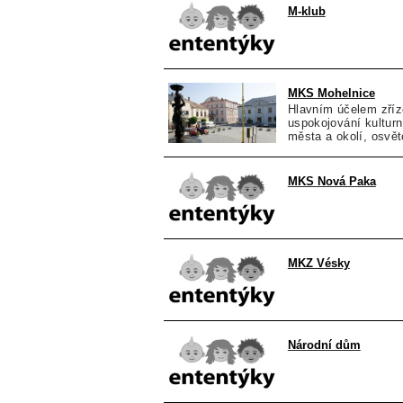
M-klub
MKS Mohelnice
Hlavním účelem zříz
uspokojování kultur
města a okolí, osvět
MKS Nová Paka
MKZ Vésky
Národní dům