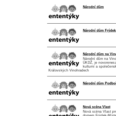
Národní dům
Národní dům Frýdek
Národní dům na Vin
Národní dům na Vino
ÚKDŽ, je novorenesa
kulturní a společen
Královských Vinohradech
Národní dům Podbo
Nová scéna Vlast
Nová scéna Vlast p
domem Frýdek-Místek