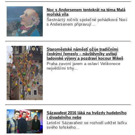
Noc s Andersenem tentokrát na téma Malá
mořská víla
Šestnáctý ročník společné pohádkové Noci
s Andersenem připravují...
Staroměstské náměstí ožije tradičními
českými řemesly – návštěvníky uvítají
ladovské výjevy a pozdraví kocour Mikeš
Praha zavoní jarem a oslaví Velikonoce
největšími trhy...
Sázavafest 2016 láká na hvězdy hudebního
i divadelního nebe
Letošní Sázavafest se rozhodl udržet laťku
svého loňského...