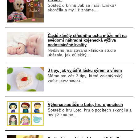
Soutěž o knihu Jak se máš, Eliško?
skončila a my již známe...
Časté záněty středního ucha může mít na
svědomí náhradní kojenecká výživa
nedostatečné kvality
Nedávno realizovaná klinická studie
ukázala, jak důležitý...
3 tipy, jak vyjádřit lásku sýrem a vínem
Máme pro vás 3 tipy, které valentýnský
večer povznesou...
Výherce soutěže o Loto, hru o pocitech
Soutěž o hru Loto, hru o pocitech skončila a
my již známe...