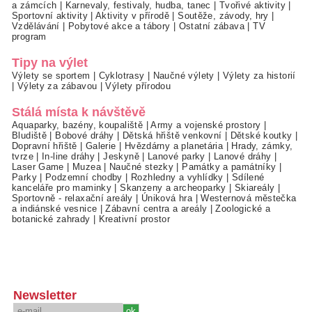
a zámcích
|
Karnevaly, festivaly, hudba, tanec
|
Tvořivé aktivity
|
Sportovní aktivity
|
Aktivity v přírodě
|
Soutěže, závody, hry
|
Vzdělávání
|
Pobytové akce a tábory
|
Ostatní zábava
|
TV
program
Tipy na výlet
Výlety se sportem
|
Cyklotrasy
|
Naučné výlety
|
Výlety za historií
|
Výlety za zábavou
|
Výlety přírodou
Stálá místa k návštěvě
Aquaparky, bazény, koupaliště
|
Army a vojenské prostory
|
Bludiště
|
Bobové dráhy
|
Dětská hřiště venkovní
|
Dětské koutky
|
Dopravní hřiště
|
Galerie
|
Hvězdárny a planetária
|
Hrady, zámky,
tvrze
|
In-line dráhy
|
Jeskyně
|
Lanové parky
|
Lanové dráhy
|
Laser Game
|
Muzea
|
Naučné stezky
|
Památky a památníky
|
Parky
|
Podzemní chodby
|
Rozhledny a vyhlídky
|
Sdílené
kanceláře pro maminky
|
Skanzeny a archeoparky
|
Skiareály
|
Sportovně - relaxační areály
|
Úniková hra
|
Westernová městečka
a indiánské vesnice
|
Zábavní centra a areály
|
Zoologické a
botanické zahrady
|
Kreativní prostor
Newsletter