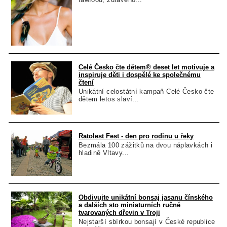
Celé Česko čte dětem® deset let motivuje a
inspiruje děti i dospělé ke společnému
čtení
Unikátní celostátní kampaň Celé Česko čte
dětem letos slaví...
Ratolest Fest - den pro rodinu u řeky
Bezmála 100 zážitků na dvou náplavkách i
hladině Vltavy...
Obdivujte unikátní bonsaj jasanu čínského
a dalších sto miniaturních ručně
tvarovaných dřevin v Troji
Nejstarší sbírkou bonsají v České republice