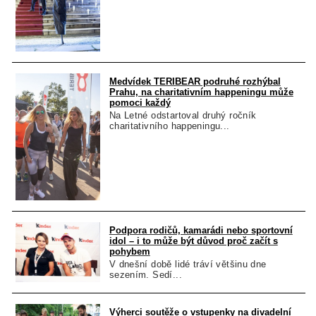
Medvídek TERIBEAR podruhé rozhýbal
Prahu, na charitativním happeningu může
pomoci každý
Na Letné odstartoval druhý ročník
charitativního happeningu...
Podpora rodičů, kamarádi nebo sportovní
idol – i to může být důvod proč začít s
pohybem
V dnešní době lidé tráví většinu dne
sezením. Sedí...
Výherci soutěže o vstupenky na divadelní