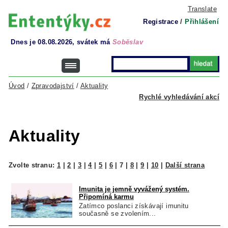
Translate
Registrace
/
Přihlášení
Dnes je 08.08.2026, svátek má
Soběslav
Úvod
/
Zpravodajství
/
Aktuality
Rychlé vyhledávání akcí
Aktuality
Zvolte stranu:
1
|
2
|
3
|
4
|
5
|
6
|
7
|
8
|
9
|
10
|
Další strana
Imunita je jemně vyvážený systém.
Připomíná karmu
Zatímco poslanci získávají imunitu
současně se zvolením...