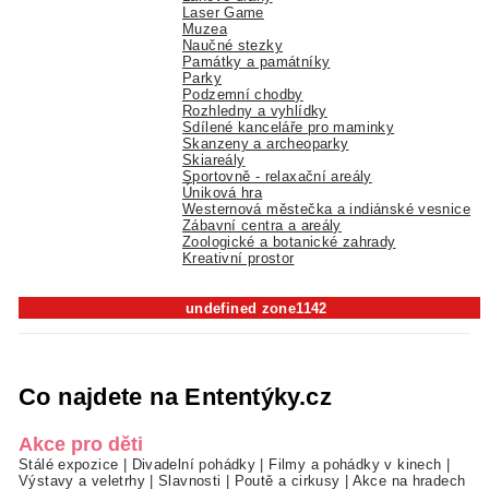
Laser Game
Muzea
Naučné stezky
Památky a památníky
Parky
Podzemní chodby
Rozhledny a vyhlídky
Sdílené kanceláře pro maminky
Skanzeny a archeoparky
Skiareály
Sportovně - relaxační areály
Úniková hra
Westernová městečka a indiánské vesnice
Zábavní centra a areály
Zoologické a botanické zahrady
Kreativní prostor
undefined zone1142
Co najdete na Ententýky.cz
Akce pro děti
Stálé expozice
|
Divadelní pohádky
|
Filmy a pohádky v kinech
|
Výstavy a veletrhy
|
Slavnosti
|
Poutě a cirkusy
|
Akce na hradech