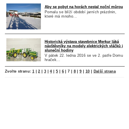
Aby se pobyt na horách nestal noční můrou
Pomalu se blíží období jarních prázdnin,
které má mnoho...
Historická výstava stavebnice Merkur láká
návštěvníky na modely elektrických vláčků i
sluneční hodiny
V pátek 22. ledna 2016 se ve 2. patře Domu
hraček...
Zvolte stranu:
1
|
2
|
3
|
4
|
5
|
6
|
7
|
8
|
9
|
10
|
Další strana