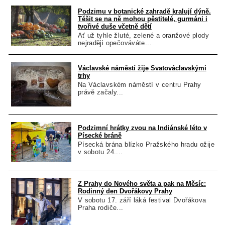
Podzimu v botanické zahradě kralují dýně.
Těšit se na ně mohou pěstitelé, gurmáni i
tvořivé duše včetně dětí
Ať už tyhle žluté, zelené a oranžové plody
nejraději opečováváte...
Václavské náměstí žije Svatováclavskými
trhy
Na Václavském náměstí v centru Prahy
právě začaly...
Podzimní hrátky zvou na Indiánské léto v
Písecké bráně
Písecká brána blízko Pražského hradu ožije
v sobotu 24....
Z Prahy do Nového světa a pak na Měsíc:
Rodinný den Dvořákovy Prahy
V sobotu 17. září láká festival Dvořákova
Praha rodiče...