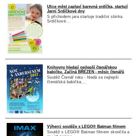
Ulice měst zaplaví barevná srdíčka, startují
Jarní Srdíčkové dny
S příchodem jara startuje tradiční sbírka
Srdíčkové...
Knihovny hledají nejlepší čtenářskou
babičku. Začíná BŘEZEN - měsíc čtenářů
Soutěž Čtenář roku - hledá se nejlepší
čtenářská babička,...
Výherci soutěže s LEGO® Batman filmem
Soutěž s LEGO® Batman filmem skončila a