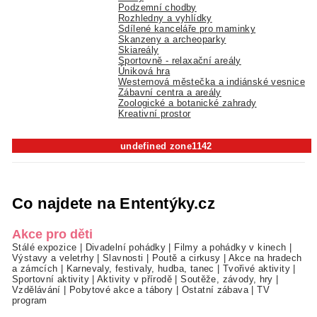
Podzemní chodby
Rozhledny a vyhlídky
Sdílené kanceláře pro maminky
Skanzeny a archeoparky
Skiareály
Sportovně - relaxační areály
Úniková hra
Westernová městečka a indiánské vesnice
Zábavní centra a areály
Zoologické a botanické zahrady
Kreativní prostor
undefined zone1142
Co najdete na Ententýky.cz
Akce pro děti
Stálé expozice
|
Divadelní pohádky
|
Filmy a pohádky v kinech
|
Výstavy a veletrhy
|
Slavnosti
|
Poutě a cirkusy
|
Akce na hradech
a zámcích
|
Karnevaly, festivaly, hudba, tanec
|
Tvořivé aktivity
|
Sportovní aktivity
|
Aktivity v přírodě
|
Soutěže, závody, hry
|
Vzdělávání
|
Pobytové akce a tábory
|
Ostatní zábava
|
TV
program