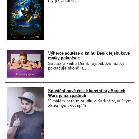
my již známe...
Výherce soutěze o knihu Deník fejsbukové
matky pokračuje
Soutěž o knihu Deník fejsbukové matky
pokračuje skončila...
Spuštění nové české karetní hry Scratch
Wars je na spadnutí
V malém herním studiu v Karlíně vyvíjí tým
zkušených vývojářů...