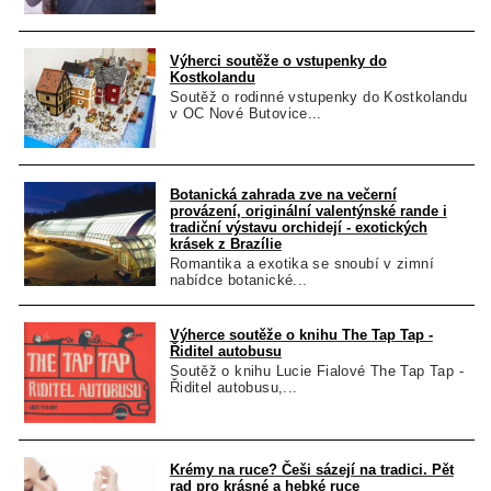
Výherci soutěže o vstupenky do
Kostkolandu
Soutěž o rodinné vstupenky do Kostkolandu
v OC Nové Butovice...
Botanická zahrada zve na večerní
provázení, originální valentýnské rande i
tradiční výstavu orchidejí - exotických
krásek z Brazílie
Romantika a exotika se snoubí v zimní
nabídce botanické...
Výherce soutěže o knihu The Tap Tap -
Řiditel autobusu
Soutěž o knihu Lucie Fialové The Tap Tap -
Řiditel autobusu,...
Krémy na ruce? Češi sázejí na tradici. Pět
rad pro krásné a hebké ruce