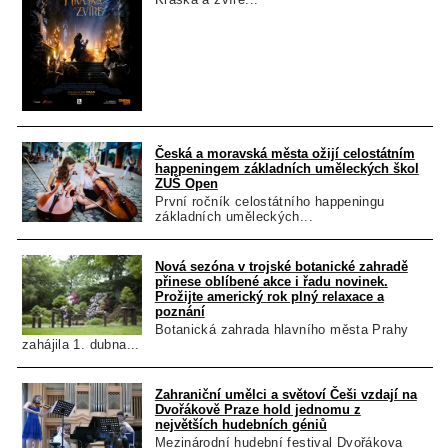
Česká a moravská města ožijí celostátním
happeningem základních uměleckých škol
ZUŠ Open
První ročník celostátního happeningu
základních uměleckých...
Nová sezóna v trojské botanické zahradě
přinese oblíbené akce i řadu novinek.
Prožijte americký rok plný relaxace a
poznání
Botanická zahrada hlavního města Prahy
zahájila 1. dubna...
Zahraniční umělci a světoví Češi vzdají na
Dvořákově Praze hold jednomu z
největších hudebních géniů
Mezinárodní hudební festival Dvořákova