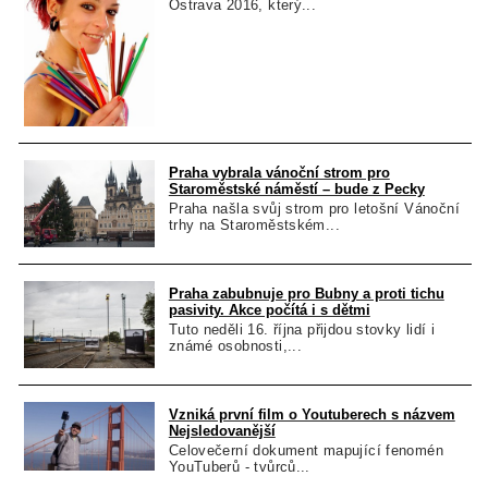
Ostrava 2016, který...
Praha vybrala vánoční strom pro
Staroměstské náměstí – bude z Pecky
Praha našla svůj strom pro letošní Vánoční
trhy na Staroměstském...
Praha zabubnuje pro Bubny a proti tichu
pasivity. Akce počítá i s dětmi
Tuto neděli 16. října přijdou stovky lidí i
známé osobnosti,...
Vzniká první film o Youtuberech s názvem
Nejsledovanější
Celovečerní dokument mapující fenomén
YouTuberů - tvůrců...