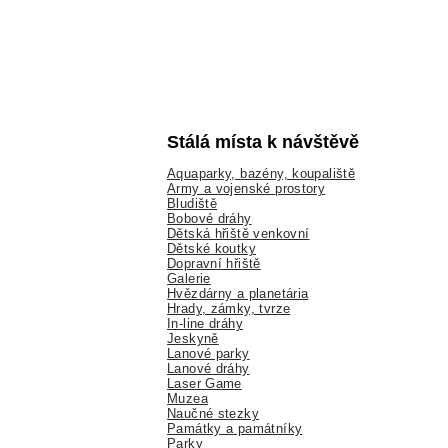
Stálá místa k návštěvě
Aquaparky, bazény, koupaliště
Army a vojenské prostory
Bludiště
Bobové dráhy
Dětská hřiště venkovní
Dětské koutky
Dopravní hřiště
Galerie
Hvězdárny a planetária
Hrady, zámky, tvrze
In-line dráhy
Jeskyně
Lanové parky
Lanové dráhy
Laser Game
Muzea
Naučné stezky
Památky a památníky
Parky