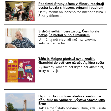
Podzimní Struny dětem v Minoru rozehrají
pestrá kouzla s hlasem, origami i papírem
Osmý ročník oblíbeného rodinného festivalu
Struny dětem...
Srdeční selhání bere životy, Češi ho ale
neznají a pletou si ho s infarktem
Umírá na něj více lidí než na rakovinu,
většina Čechů ho...
Táňa le Moigne předává svou značku
4bambini do vstřícné náruče Agátina světa
Výjimečný koncept dětských her 4bambini,
který si svojí...
Hej rup! Historii brněnského stavebnictví
přibližuje na Špilberku výstava Stavba jako
Brno
Jak se rozrůstalo opevnění Brna, kde všude