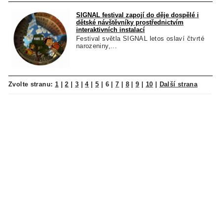
SIGNAL festival zapojí do děje dospělé i
dětské návštěvníky prostřednictvím
interaktivních instalací
Festival světla SIGNAL letos oslaví čtvrté
narozeniny,...
Zvolte stranu:
1
|
2
|
3
|
4
|
5
|
6
|
7
|
8
|
9
|
10
|
Další strana