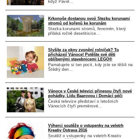
když Pavel...
Krkonoše dostanou svoji Stezku korunami
stromů od kořenů ke korunám
Stezka korunami stromů, fenomén, který
přiláká ročně desetitisíce...
Slyšíte za okny zvonění rolniček? To
přicházejí Vánoce! Potěšte své děti
oblíbenými stavebnicemi LEGO®
Pamatujete si ten pocit, kdy jste se těšili na
Štědrý den...
Vánoce v České televizi přinesou čtyři nové
pohádky, Lídu Baarovou i Domácí péči
Česká televize představí o letošních
Vánocích čtyři premiérové...
Výherci soutěže o vstupenky na veletrh
Kreativ Ostrava 2016
Soutěž o vstupenky na veletrh Kreativ