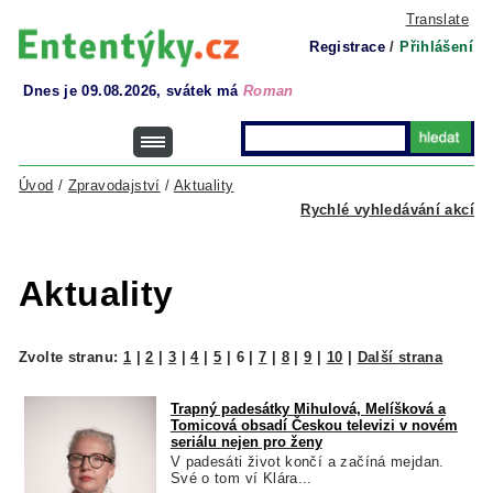
Translate
Registrace
/
Přihlášení
Dnes je 09.08.2026, svátek má
Roman
Úvod
/
Zpravodajství
/
Aktuality
Rychlé vyhledávání akcí
Aktuality
Zvolte stranu:
1
|
2
|
3
|
4
|
5
|
6
|
7
|
8
|
9
|
10
|
Další strana
Trapný padesátky Mihulová, Melíšková a
Tomicová obsadí Českou televizi v novém
seriálu nejen pro ženy
V padesáti život končí a začíná mejdan.
Své o tom ví Klára...