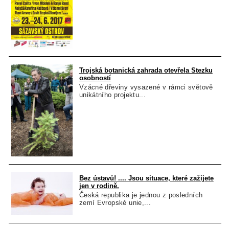
Trojská botanická zahrada otevřela Stezku
osobností
Vzácné dřeviny vysazené v rámci světově
unikátního projektu...
Bez ústavů! .... Jsou situace, které zažijete
jen v rodině.
Česká republika je jednou z posledních
zemí Evropské unie,...