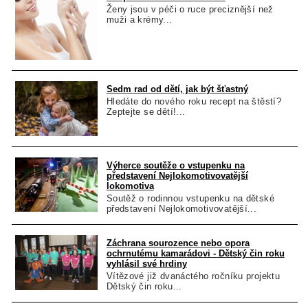
Ženy jsou v péči o ruce preciznější než
muži a krémy...
Sedm rad od dětí, jak být šťastný
Hledáte do nového roku recept na štěstí?
Zeptejte se dětí!...
Výherce soutěže o vstupenku na
představení Nejlokomotivovatější
lokomotiva
Soutěž o rodinnou vstupenku na dětské
představení Nejlokomotivovatější...
Záchrana sourozence nebo opora
ochrnutému kamarádovi - Dětský čin roku
vyhlásil své hrdiny
Vítězové již dvanáctého ročníku projektu
Dětský čin roku...