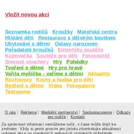
Vložit novou akci
Seznamka rodičů
Kroužky
Mateřská centra
Hlídání dětí
Restaurace s dětským koutkem
Ubytování s dětmi
Oslavy narozenin
Pořadatelé kroužků
Ententýky soutěže
Kupovačka
Soutěže pro děti
Fotosoutěž
Slevové vouchery
Hry
Pohádky
Tvoření s dětmi
Hry pro hravé
Vařila myšička - vaříme s dětmi
Aktuality
Rozhovory
Knihy a hudba pro děti
Bydlení s dětmi
Videa
Fotogalerie
Testujeme
O nás
Reklama
Mediální partnerství
Spolupracujeme
Odkazy
pro rodiče
Kontakt
Za správnost informací nemůžeme ručit, v čase může dojít ke
změnám. Vždy si proto prosím pro jistotu zkontrolujte aktuálnost
vybrané akce na uvedených webových stránkách pořadatele.