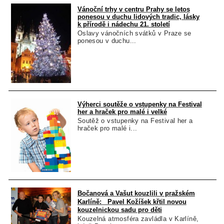
Vánoční trhy v centru Prahy se letos
ponesou v duchu lidových tradic, lásky
k přírodě i nádechu 21. století
Oslavy vánočních svátků v Praze se
ponesou v duchu...
Výherci soutěže o vstupenky na Festival
her a hraček pro malé i velké
Soutěž o vstupenky na Festival her a
hraček pro malé i...
Bočanová a Vašut kouzlili v pražském
Karlíně: Pavel Kožíšek křtil novou
kouzelnickou sadu pro děti
Kouzelná atmosféra zavládla v Karlíně,