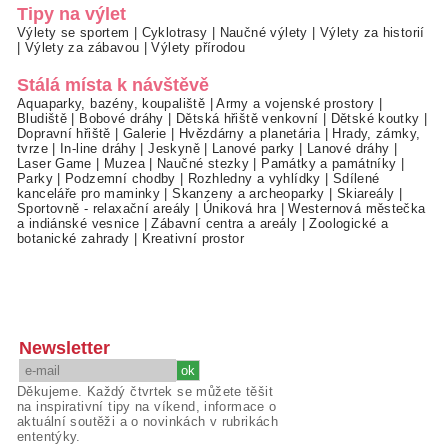
Tipy na výlet
Výlety se sportem
|
Cyklotrasy
|
Naučné výlety
|
Výlety za historií
|
Výlety za zábavou
|
Výlety přírodou
Stálá místa k návštěvě
Aquaparky, bazény, koupaliště
|
Army a vojenské prostory
|
Bludiště
|
Bobové dráhy
|
Dětská hřiště venkovní
|
Dětské koutky
|
Dopravní hřiště
|
Galerie
|
Hvězdárny a planetária
|
Hrady, zámky,
tvrze
|
In-line dráhy
|
Jeskyně
|
Lanové parky
|
Lanové dráhy
|
Laser Game
|
Muzea
|
Naučné stezky
|
Památky a památníky
|
Parky
|
Podzemní chodby
|
Rozhledny a vyhlídky
|
Sdílené
kanceláře pro maminky
|
Skanzeny a archeoparky
|
Skiareály
|
Sportovně - relaxační areály
|
Úniková hra
|
Westernová městečka
a indiánské vesnice
|
Zábavní centra a areály
|
Zoologické a
botanické zahrady
|
Kreativní prostor
Newsletter
Děkujeme. Každý čtvrtek se můžete těšit
na inspirativní tipy na víkend, informace o
aktuální soutěži a o novinkách v rubrikách
ententýky.