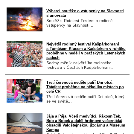
Výherci soutěže o vstupenky na Slavnosti
slunovratu
Soutěž s Ratolest Festem o rodinné
vstupenky na Slavnosti...
Největší rodinný festival Kašpárkohraní
s Tomášem Klusem a Kašpárkem v rohlíku
proběhne v neděli v pražských Letenských
sadech
Sedmý ročník největšího rodinného
festivalu v Čechách Kašpárkohraní...
Třetí červnová neděle patří Dni otců.
Tátafest proběhne na několika místech po
celé ČR
Třetí červnová neděle patří Dni otců, který
se ve světě...
Jája a Pája, Včelí medvídci, Rákosníček,
Bob a Bobek a další hrdinové večerníčků
obsadili Valdštejnskou jízdárnu a Museum
Kampa