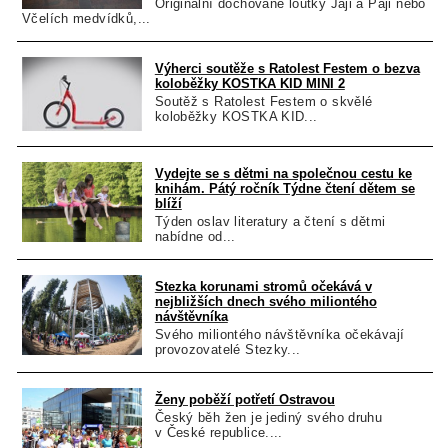
Originální dochované loutky Jáji a Páji nebo
Včelích medvídků,...
Výherci soutěže s Ratolest Festem o bezva
koloběžky KOSTKA KID MINI 2
Soutěž s Ratolest Festem o skvělé
koloběžky KOSTKA KID...
Vydejte se s dětmi na společnou cestu ke
knihám. Pátý ročník Týdne čtení dětem se
blíží
Týden oslav literatury a čtení s dětmi
nabídne od...
Stezka korunami stromů očekává v
nejbližších dnech svého miliontého
návštěvníka
Svého miliontého návštěvníka očekávají
provozovatelé Stezky...
Ženy poběží potřetí Ostravou
Český běh žen je jediný svého druhu
v České republice....