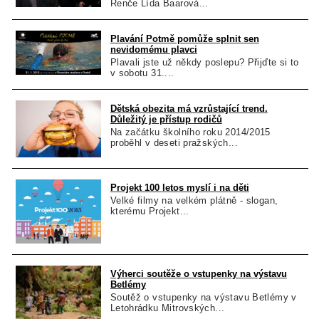
Renče Lída Baarová...
Plavání Potmě pomůže splnit sen
nevidomému plavci
Plavali jste už někdy poslepu? Přijďte si to
v sobotu 31....
Dětská obezita má vzrůstající trend.
Důležitý je přístup rodičů
Na začátku školního roku 2014/2015
proběhl v deseti pražských...
Projekt 100 letos myslí i na děti
Velké filmy na velkém plátně - slogan,
kterému Projekt...
Výherci soutěže o vstupenky na výstavu
Betlémy
Soutěž o vstupenky na výstavu Betlémy v
Letohrádku Mitrovských...