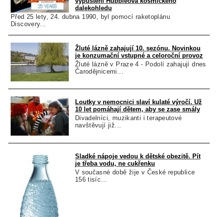
vypuštění Hubbleova kosmického
dalekohledu
Před 25 lety, 24. dubna 1990, byl pomocí raketoplánu
Discovery...
Žluté lázně zahajují 10. sezónu. Novinkou
je konzumační vstupné a celoroční provoz
Žluté lázně v Praze 4 - Podolí zahajují dnes
Čarodějnicemi...
Loutky v nemocnici slaví kulaté výročí. Už
10 let pomáhají dětem, aby se zase smály
Divadelníci, muzikanti i terapeutové
navštěvují již...
Sladké nápoje vedou k dětské obezitě. Pít
je třeba vodu, ne cukřenku
V současné době žije v České republice
156 tisíc...