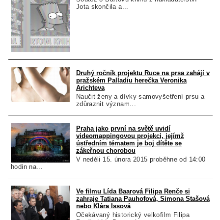
Jota skončila a...
Druhý ročník projektu Ruce na prsa zahájí v
pražském Palladiu herečka Veronika
Arichteva
Naučit ženy a dívky samovyšetření prsu a
zdůraznit význam...
Praha jako první na světě uvidí
videomappingovou projekci, jejímž
ústředním tématem je boj dítěte se
zákeřnou chorobou
V neděli 15. února 2015 proběhne od 14:00
hodin na...
Ve filmu Lída Baarová Filipa Renče si
zahraje Tatiana Pauhofová, Simona Stašová
nebo Klára Issová
Očekávaný historický velkofilm Filipa