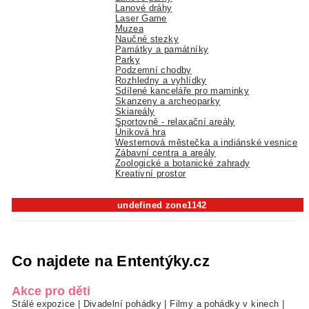
Lanové dráhy
Laser Game
Muzea
Naučné stezky
Památky a památníky
Parky
Podzemní chodby
Rozhledny a vyhlídky
Sdílené kanceláře pro maminky
Skanzeny a archeoparky
Skiareály
Sportovně - relaxační areály
Úniková hra
Westernová městečka a indiánské vesnice
Zábavní centra a areály
Zoologické a botanické zahrady
Kreativní prostor
undefined zone1142
Co najdete na Ententýky.cz
Akce pro děti
Stálé expozice
|
Divadelní pohádky
|
Filmy a pohádky v kinech
|