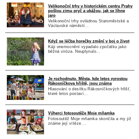
Velikonoční trhy v historickém centru Prahy
pošlou zimu pryč a ukážou, jak se líhne
jaro
Velikonoční trhy ovládnou Staroměstské a
Václavské náměstí...
Když se léčba horečky změní v boj o život
Káji onemocnění vypadalo zpočátku jako
běžná viróza. Neuplynulo...
Je rozhodnuto. Města, kde letos vyrostou
Rákosníčkova hřiště, jsou známa
Hlasování o desítku Rákosníčkových hřišť,
které letos postaví...
Výherci fotosoutěže Moje mňamka
Fotosoutěž Moje mňamka skončila a my již
známe její vítěze....