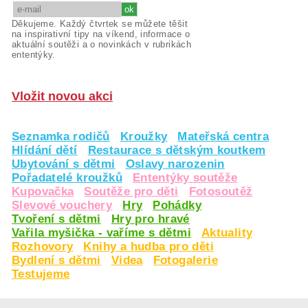
Děkujeme. Každý čtvrtek se můžete těšit
na inspirativní tipy na víkend, informace o
aktuální soutěži a o novinkách v rubrikách
ententýky.
Vložit novou akci
Seznamka rodičů
Kroužky
Mateřská centra
Hlídání dětí
Restaurace s dětským koutkem
Ubytování s dětmi
Oslavy narozenin
Pořadatelé kroužků
Ententýky soutěže
Kupovačka
Soutěže pro děti
Fotosoutěž
Slevové vouchery
Hry
Pohádky
Tvoření s dětmi
Hry pro hravé
Vařila myšička - vaříme s dětmi
Aktuality
Rozhovory
Knihy a hudba pro děti
Bydlení s dětmi
Videa
Fotogalerie
Testujeme