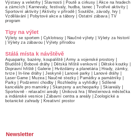
Výstavy a veletrhy
|
Slavnosti
|
Poutě a cirkusy
|
Akce na hradech
a zámcích
|
Karnevaly, festivaly, hudba, tanec
|
Tvořivé aktivity
|
Sportovní aktivity
|
Aktivity v přírodě
|
Soutěže, závody, hry
|
Vzdělávání
|
Pobytové akce a tábory
|
Ostatní zábava
|
TV
program
Tipy na výlet
Výlety se sportem
|
Cyklotrasy
|
Naučné výlety
|
Výlety za historií
|
Výlety za zábavou
|
Výlety přírodou
Stálá místa k návštěvě
Aquaparky, bazény, koupaliště
|
Army a vojenské prostory
|
Bludiště
|
Bobové dráhy
|
Dětská hřiště venkovní
|
Dětské koutky
|
Dopravní hřiště
|
Galerie
|
Hvězdárny a planetária
|
Hrady, zámky,
tvrze
|
In-line dráhy
|
Jeskyně
|
Lanové parky
|
Lanové dráhy
|
Laser Game
|
Muzea
|
Naučné stezky
|
Památky a památníky
|
Parky
|
Podzemní chodby
|
Rozhledny a vyhlídky
|
Sdílené
kanceláře pro maminky
|
Skanzeny a archeoparky
|
Skiareály
|
Sportovně - relaxační areály
|
Úniková hra
|
Westernová městečka
a indiánské vesnice
|
Zábavní centra a areály
|
Zoologické a
botanické zahrady
|
Kreativní prostor
Newsletter