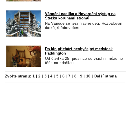
Vánoční nadílka a Novoroční výstup na
Stezku korunami stromů
Na Vánoce se těší hlavně děti. Rozbalování
dárků, štědrovečerní...
Do kin přichází neobyčejný medvídek
Paddington
Od čtvrtka 25. prosince se všichni můžeme
těšit na zdařilou...
Zvolte stranu:
1
|
2
|
3
|
4
|
5
|
6
|
7
|
8
|
9
|
10
|
Další strana