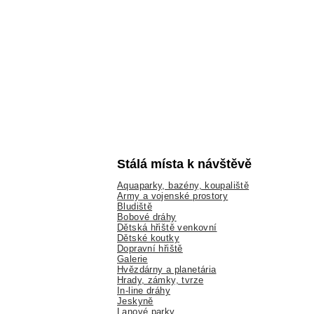
Stálá místa k návštěvě
Aquaparky, bazény, koupaliště
Army a vojenské prostory
Bludiště
Bobové dráhy
Dětská hřiště venkovní
Dětské koutky
Dopravní hřiště
Galerie
Hvězdárny a planetária
Hrady, zámky, tvrze
In-line dráhy
Jeskyně
Lanové parky