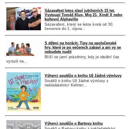
Sázavafest letos slaví jubilejních 15 let.
Vystoupí Tomáš Klus, Mig 21, Xindl X nebo
kultovní Alphaville
Sázavafest, který se letos koná od 30.
července do 1. srpna...
S dětmi na horách: Tipy na společenské
hry, které je po večerech zabaví a ani vy se
nebudete nudit
Blíží se jarní prázdniny, kdy je ideální čas
vyrazit na...
Výherci soutěže o knihu Už žádné výmluvy
Soutěž o knihu Už žádné výmluvy z
nakladatelství Keltner...
Výherci soutěže o Bartovu knihu
Soutěž o Bartovu knihu z nakladatelství