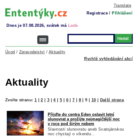
Translate
Registrace
/
Přihlášení
Dnes je 07.08.2026, svátek má
Lada
Úvod
/
Zpravodajství
/
Aktuality
Rychlé vyhledávání akcí
Aktuality
Zvolte stranu:
1
|
2
|
3
|
4
|
5
|
6
|
7
|
8
|
9
|
10
|
Další strana
Přijďte do centra Eden oslavit letní
slunovrat a prožijte nejmagičtější noc
v roce pod širým nebem
Slavnosti slunovratu aneb Svatojánskou
noc chystají o víkendu...