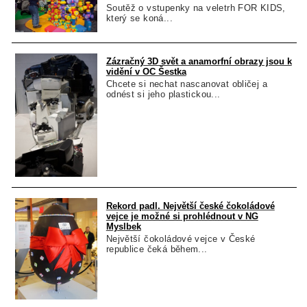
Soutěž o vstupenky na veletrh FOR KIDS,
který se koná...
Zázračný 3D svět a anamorfní obrazy jsou k
vidění v OC Šestka
Chcete si nechat nascanovat obličej a
odnést si jeho plastickou...
Rekord padl. Největší české čokoládové
vejce je možné si prohlédnout v NG
Myslbek
Největší čokoládové vejce v České
republice čeká během...