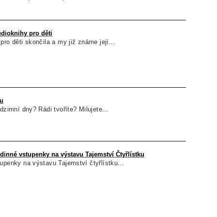
dioknihy pro děti
ro děti skončila a my již známe její...
u
dzimní dny? Rádi tvoříte? Milujete...
dinné vstupenky na výstavu Tajemství Čtyřlístku
upenky na výstavu Tajemství čtyřlístku...