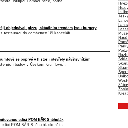
Oscara usilující Domácí péče, hořká...
Hvězd
Hrady
In-li
Jesk
Lano
Lano
ěji objednávají pizzu, aktuálním trendem jsou burgery
Lase
 z restaurací do domácností či kanceláří...
Muze
Nauč
Pamá
Park
Podz
Rozhl
Sdíle
rumlově se poprvé v historii otevřely návštěvníkům
Skan
šterních budov v Českém Krumlově...
Skiar
Sport
Úniko
Weste
Zábav
Zoolo
Kreat
imitovanou edici POM-BÄR Sněhulák
u edici POM-BÄR Sněhulák skončila...