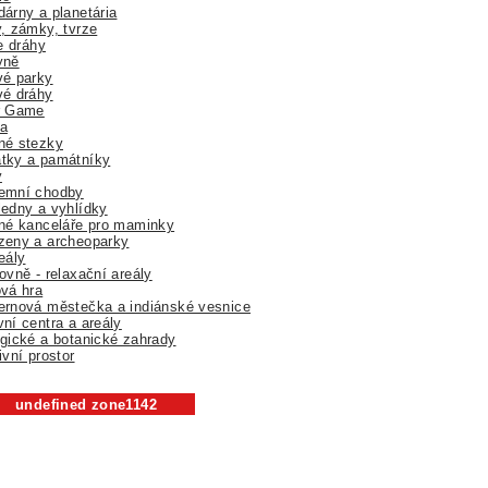
árny a planetária
, zámky, tvrze
ne dráhy
yně
vé parky
vé dráhy
r Game
a
né stezky
tky a památníky
y
emní chodby
edny a vyhlídky
né kanceláře pro maminky
zeny a archeoparky
eály
ovně - relaxační areály
vá hra
rnová městečka a indiánské vesnice
ní centra a areály
gické a botanické zahrady
ivní prostor
undefined zone1142