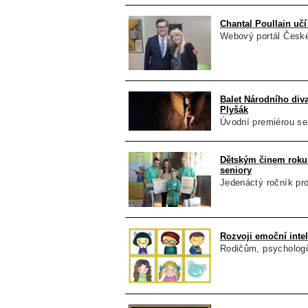
Chantal Poullain učí
Webový portál České
Balet Národního div
Plyšák
Úvodní premiérou se
Dětským činem roku 
seniory
Jedenáctý ročník pro
Rozvoji emoční inte
Rodičům, psychologům