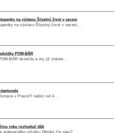
tupenky na výstavu Šťastný život v secesi
upenky na výstavu Šťastný život v secesi,...
medvídky POM-BÄR
POM-BÄR skončila a my již známe...
startovala
strava v Praze!!! nabízí od 4....
činu roku rozhodují děti
m jedenáctého ročníku Dětský čin roku?...