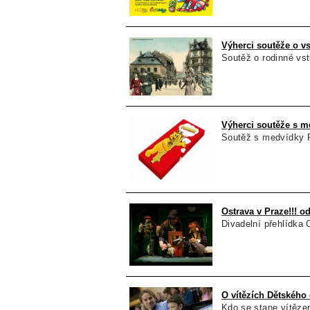
Výherci soutěže o vs
Soutěž o rodinné vst
Výherci soutěže s 
Soutěž s medvídky 
Ostrava v Praze!!! od
Divadelní přehlídka O
O vítězích Dětského 
Kdo se stane vítěze