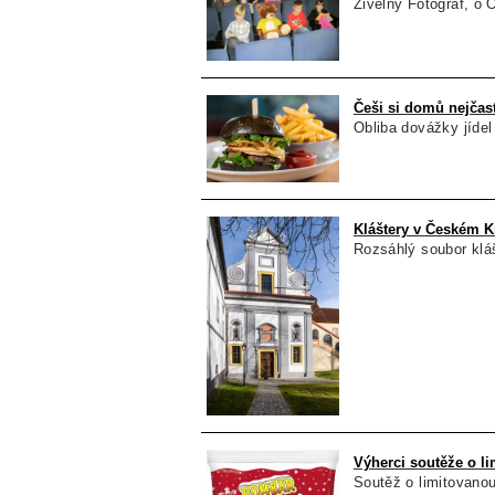
Živelný Fotograf, o 
Češi si domů nejčast
Obliba dovážky jídel
Kláštery v Českém K
Rozsáhlý soubor klá
Výherci soutěže o l
Soutěž o limitovano