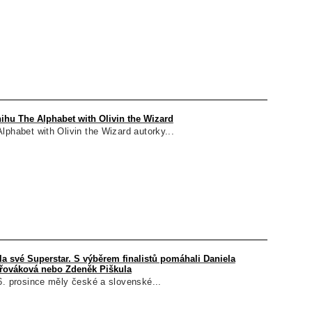
ihu The Alphabet with Olivin the Wizard
lphabet with Olivin the Wizard autorky...
a své Superstar. S výběrem finalistů pomáhali Daniela
řováková nebo Zdeněk Piškula
6. prosince měly české a slovenské...