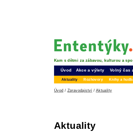
Kam s dětmi za zábavou, kulturou a spo
Úvod
Akce a výlety
Volný čas 
Aktuality
Rozhovory
Knihy a hudba
Úvod
/
Zpravodajství
/
Aktuality
Aktuality