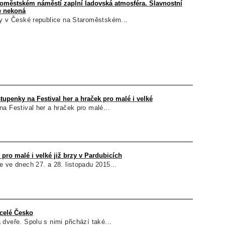
roměstském náměstí zaplní ladovská atmosféra. Slavnostní
e nekoná
hy v České republice na Staroměstském...
tupenky na Festival her a hraček pro malé i velké
a Festival her a hraček pro malé...
 pro malé i velké již brzy v Pardubicích
 ve dnech 27. a 28. listopadu 2015...
celé Česko
dveře. Spolu s nimi přichází také...