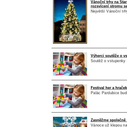
Vánoční trhy na Sta
rozsvícení stromu s
Největší Vánoční tr
Výherci soutěže o vs
Soutěž o vstupenky n
Festival her a hraček
Palác Pardubice bude
Zasněžme společně 
Vánoce už klepou na 