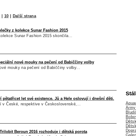
9
|
10
|
Další strana
blečky z kolekce Sunar Fashion 2015
kolekce Sunar Fashion 2015 skončila...
peciální nové mouky na pečení od Babiččiny volby
nové mouky na pečení od Babiččiny volby...
Stá
pětatřicet let své existence. Jů a Hele oslovují i dnešní děti.
Aquap
tří v České, respektive v Československé,...
Army 
Bludi
Bobo
Dětsk
Děts
Dopra
rilobit Beroun 2016 rozhoduje i dětská porota
Galer