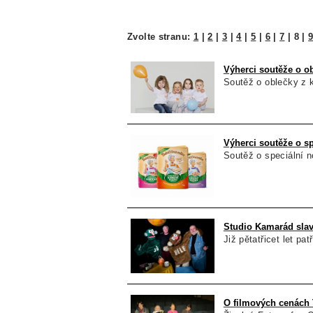
Zvolte stranu:
1
|
2
|
3
|
4
|
5
|
6
|
7
|
8
|
Výherci soutěže o o
Soutěž o oblečky z 
Výherci soutěže o s
Soutěž o speciální 
Studio Kamarád slaví 
Již pětatřicet let pa
O filmových cenách T