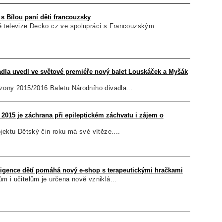
 s Bílou paní děti francouzsky
 televize Decko.cz ve spolupráci s Francouzským...
adla uvedl ve světové premiéře nový balet Louskáček a Myšák
zony 2015/2016 Baletu Národního divadla...
2015 je záchrana při epileptickém záchvatu i zájem o
jektu Dětský čin roku má své vítěze....
ligence dětí pomáhá nový e-shop s terapeutickými hračkami
 i učitelům je určena nově vzniklá...