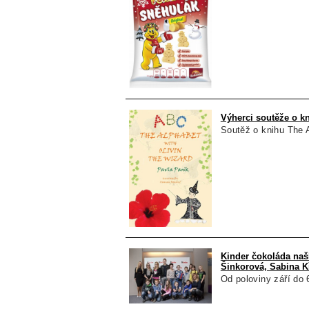
Výherci soutěže o kn
Soutěž o knihu The A
Kinder čokoláda našl
Šinkorová, Sabina K
Od poloviny září do 