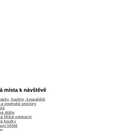
lá místa k návštěvě
arky, bazény, koupaliště
a vojenské prostory
ště
vé dráhy
á hřiště venkovní
ké koutky
vní hřiště
ie